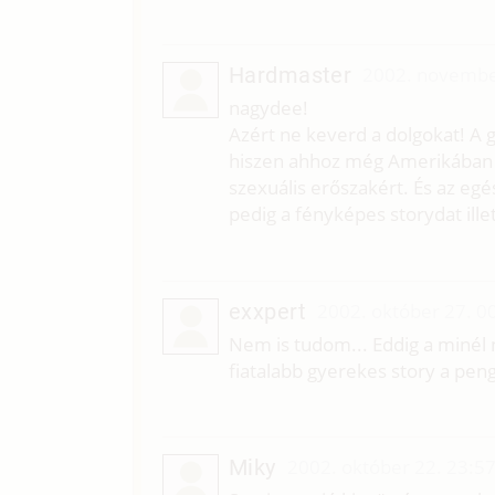
Hardmaster
2002. novembe
nagydee!
Azért ne keverd a dolgokat! A g
hiszen ahhoz még Amerikában i
szexuális erőszakért. És az eg
pedig a fényképes storydat ille
exxpert
2002. október 27. 0
Nem is tudom... Eddig a minél
fiatalabb gyerekes story a pen
Miky
2002. október 22. 23:5