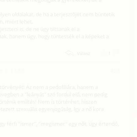
ilyen oldalakat, de ha a terjesztőjét nem büntetik
, miért lehet.
jeszteni is, de ne úgy tiltsanak el a
ak, hanem úgy, hogy tüntessék el a képeket a
1
Válasz
r 7. 17:59
#23
örvényét! Az nem a pedofíliára, hanem a
övegben a "leányát" szó fordul elő, nem pedig
örténik említés! Nem is történhet, hiszen
zett szexuális egyenjogúság, így a nő kora
gy férfi "ismer", "megismer" egy nőt, úgy értendő,