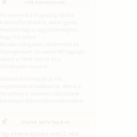
Írók kerestetnek!
Ha szeretnéd magad kipróbálni
íróként/fordítóként, akkor gyere,
mutasd meg a nagyközönségnek,
hogy mit tudsz!
Minden elfogadott történetért és
képregényért 30 napos VIP tagságit
adunk a Törté-Net-re és a
Goldengate.hu
-ra is!
Bővebb információt az
írói
segédleteknél
találhattok, illetve a
fórumban
is szívesen válaszolunk
bármilyen felmerülő kérdésetekre.
Utolsó aktív topikok
Egy viharos éjszaka után 2. rész