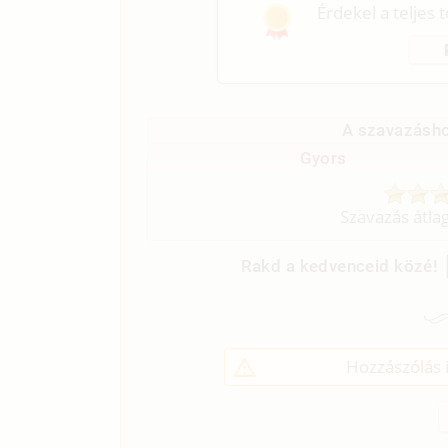
Érdekel a teljes 
A szavazásho
Gyors
Szavazás átla
Rakd a kedvenceid közé!
Hozzászólás í