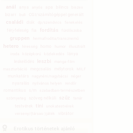
anál
anya
apa
bilincs
anyós
biszex
bizarr
CGI/számítógéppel generált
buli
családi
diák
dp/szendvics
fenekelés
fordítás
férj-feleség
fia
fürdőszoba
gruppen
hermafrodita/transznemű
hetero
homo
híresség
humor
illusztrált
lánya
iroda
középkorú
közlekedés
leszbi
leskelődés
manga-film
megcsalás
mélytorok
maszturbáció
MILF
munkatárs
nagynéni/nagybácsi
néger
nyaralás
nyilvános helyen
rendőr
romantikus
s/m
szabadban-természetben
szűz
szöveg nélküli
szörnyeteg
tanár
tini
testvérek
unokatestvérek
vibrátor
verseny/(társas-)játék
Erotikus történetek ajánló