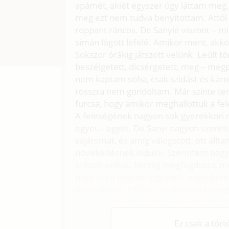
apámét, akiét egyszer úgy láttam meg,
meg ezt nem tudva benyitottam. Attól
roppant ráncos. De Sanyié viszont – mi
simán lógott lefelé. Amikor ment, akko
Sokszor órákig játszott velünk. Leült
beszélgetett, dicsérgetett, meg – megp
nem kaptam soha, csak szidást és kár
rosszra nem gondoltam. Már szinte ter
furcsa, hogy amikor meghallottuk a fele
A feleségének nagyon sok gyerekkori r
egyet – egyet. De Sanyi nagyon szerett
sajátomat, és amíg válogatott, ott áll
növekedésnek indulni. Szerintem nagyo
szépek voltak. Mindig megfogdosta, me
hogy szép nagyok legyenek, engedjem 
masszírozta. Először a ruhámon keresz
hozzá. Sőt később, az ölébe vett, úgy c
Ez csak a tör