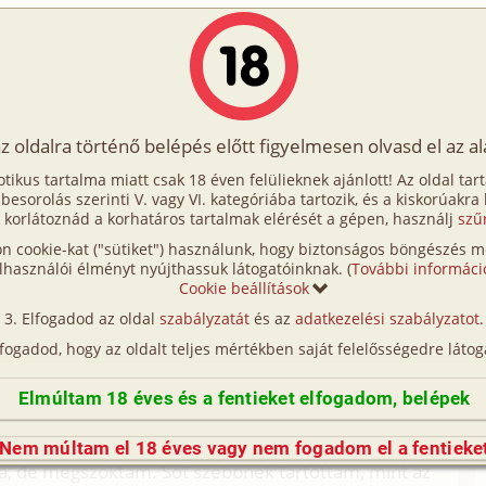
Írók
Tölts fel Te is!
Címkék
Kereső
VIP
Egyéb
az oldalra történő belépés előtt figyelmesen olvasd el az a
ításom
otikus tartalma miatt csak 18 éven felülieknek ajánlott! Az oldal tar
tanításom
t besorolás szerinti V. vagy VI. kategóriába tartozik, és a kiskorúakra
 korlátoznád a korhatáros tartalmak elérését a gépen, használj
szű
n cookie-kat ("sütiket") használunk, hogy biztonságos böngészés me
omszédinkkal elég jó kapcsolatban voltunk.
lhasználói élményt nyújthassuk látogatóinknak. (
További informáci
kik közvetlen mellettünk laktak és volt egy – két éves
Cookie beállítások
 átjárni, vigyázni a kicsire. Mindketten nagyon
Elfogadod az oldal
szabályzatát
és az
adatkezelési szabályzatot
.
a férj, akit Sanyinak hívnak és akkor 26 éves volt.
lfogadod, hogy az oldalt teljes mértékben saját felelősségedre látog
yakran távol volt. Akkor fel sem tűnt, hogy
ürdött, és nyitva volt a fürdőszoba ajtó, vagy
Elmúltam 18 éves és a fentieket elfogadom, belépek
y az sem zavart, hogy egy parányi törölközővel
szerint elöl nem takart semmit. Eleinte furcsa
Nem múltam el 18 éves vagy nem fogadom el a fentieke
a, de megszoktam. Sőt szebbnek tartottam, mint az