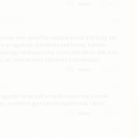
1
Válasz
r 7. 17:52
#22
yerek nem pedofília vádjával került a bíróság elé,
s az egyiknek felnőttnek kell lennie, hanem
észet egy vénkisasszony szomszéd idézte elő! Ami
ti, azt nem hiszem! Elárulnád a forrásodat?
1
Válasz
0:57
#21
 nagyobb farok volt a menő, most meg a minél
ge...remélem gyorsan jön valami más "divat".
1
Válasz
7
#20