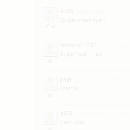
én55
2021. február 9. 13:08
É
Ez nálam nem nyert.
zoltan611230
2019. márciu
Z
Az igen,csak 11 év.
papi
2014. április 17. 14:50
P
Egész jó
A57L
2013. október 16. 04:1
A
Nem rossz.