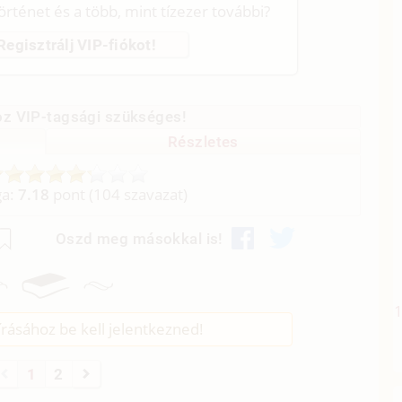
történet és a több, mint tízezer további?
Regisztrálj VIP-fiókot!
z VIP-tagsági szükséges!
Részletes
ga:
7.18
pont (
104
szavazat)
Oszd meg másokkal is!
rásához be kell jelentkezned!
1
2