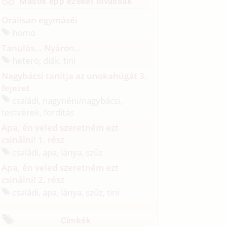
Mások épp ezeket olvassák
Orálisan egymáséi
homo
Tanulás... Nyáron..
hetero, diák, tini
Nagybácsi tanítja az unokahúgát 3.
fejezet
családi, nagynéni/
nagybácsi,
testvérek, fordítás
Apa, én veled szeretném ezt
csinálni! 1. rész
családi, apa, lánya, szűz
Apa, én veled szeretném ezt
csinálni! 2. rész
családi, apa, lánya, szűz, tini
Címkék