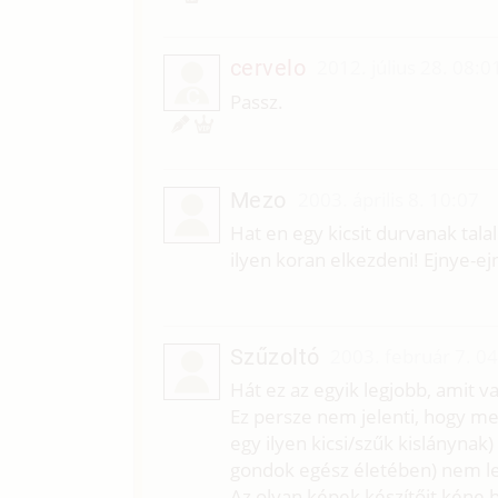
cervelo
2012. július 28. 08:0
C
Passz.
Mezo
2003. április 8. 10:07
Hat en egy kicsit durvanak tal
ilyen koran elkezdeni! Ejnye-ej
Szűzoltó
2003. február 7. 0
Hát ez az egyik legjobb, amit v
Ez persze nem jelenti, hogy meg
egy ilyen kicsi/szűk kislánynak)
gondok egész életében) nem le
Az olyan képek készítőit kéne 