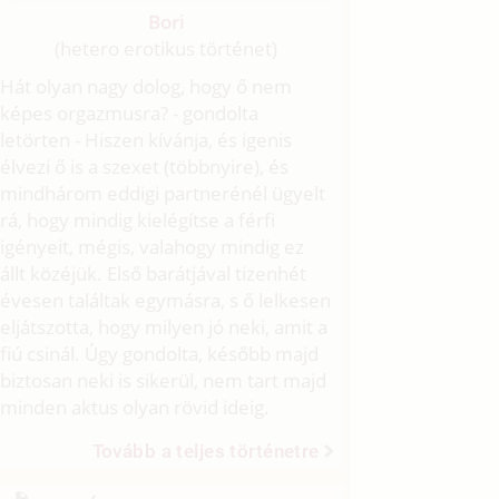
Bori
(hetero erotikus történet)
Hát olyan nagy dolog, hogy ő nem
képes orgazmusra? - gondolta
letörten - Hiszen kívánja, és igenis
élvezi ő is a szexet (többnyire), és
mindhárom eddigi partnerénél ügyelt
rá, hogy mindig kielégítse a férfi
igényeit, mégis, valahogy mindig ez
állt közéjük. Első barátjával tizenhét
évesen találtak egymásra, s ő lelkesen
eljátszotta, hogy milyen jó neki, amit a
fiú csinál. Úgy gondolta, később majd
biztosan neki is sikerül, nem tart majd
minden aktus olyan rövid ideig.
Tovább a teljes történetre