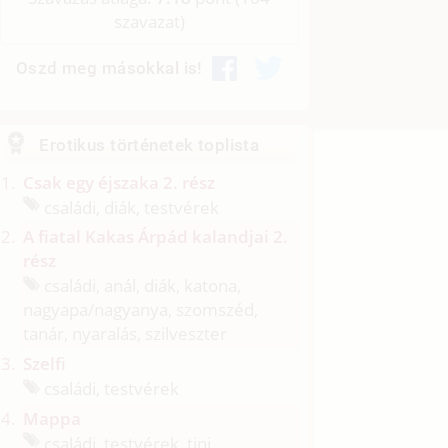
szavazat)
Oszd meg másokkal is!
Erotikus történetek toplista
Csak egy éjszaka 2. rész
családi, diák, testvérek
A fiatal Kakas Árpád kalandjai 2.
rész
családi, anál, diák, katona,
nagyapa/
nagyanya, szomszéd,
tanár, nyaralás, szilveszter
Szelfi
családi, testvérek
Mappa
családi, testvérek, tini