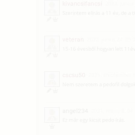
kivancsifancsi
2022. június
K
Szerintem elírás a 11 év, de a 
veteran
2022. június 24. 09:
V
15-16 évesből hogyan lett 11é
cscsu50
2021. szeptember 8
C
Nem szeretem a pedofil dolgo
angel234
2021. május 3. 04
A
Ez már egy kicsit pedo írás.