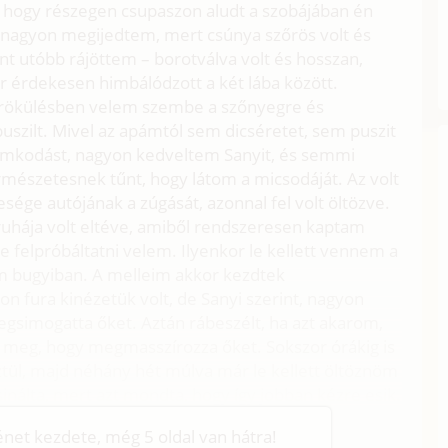
 hogy részegen csupaszon aludt a szobájában én
 nagyon megijedtem, mert csúnya szőrös volt és
nt utóbb rájöttem – borotválva volt és hosszan,
r érdekesen himbálódzott a két lába között.
 törökülésben velem szembe a szőnyegre és
uszilt. Mivel az apámtól sem dicséretet, sem puszit
omkodást, nagyon kedveltem Sanyit, és semmi
mészetesnek tűnt, hogy látom a micsodáját. Az volt
sége autójának a zúgását, azonnal fel volt öltözve.
uhája volt eltéve, amiből rendszeresen kaptam
e felpróbáltatni velem. Ilyenkor le kellett vennem a
tam bugyiban. A melleim akkor kezdtek
n fura kinézetük volt, de Sanyi szerint, nagyon
gsimogatta őket. Aztán rábeszélt, ha azt akarom,
meg, hogy megmasszírozza őket. Sokszor órákig is
tül, majd néhány hét múlva már le kellett öltöznöm
sinálta, mert azt mondta, hogy így jobban kézre esik.
ténet kezdete, még 5 oldal van hátra!