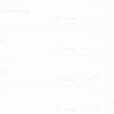
 24. 16:37
#34
történet marad.
1
Válasz
24
#33
ves?
1
Válasz
. 13:36
#32
kat
1
Válasz
:11
#31
1
Válasz