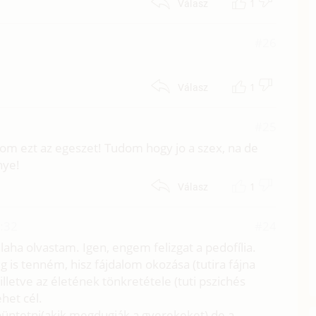
1
Válasz
1
#26
1
Válasz
#25
alom ezt az egeszet! Tudom hogy jo a szex, na de
nye!
1
Válasz
4:32
#24
alaha olvastam. Igen, engem felizgat a pedofília.
 is tenném, hisz fájdalom okozása (tutira fájna
 illetve az életének tönkretétele (tuti pszichés
het cél.
büntetni(akik megdugják a gyerekeket) de a