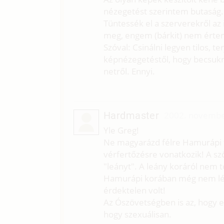
nézegetést szerintem butaság.
Tüntessék el a szerverekről az 
meg, engem (bárkit) nem értem
Szóval: Csinálni legyen tilos, ter
képnézegetéstől, hogy becsukn
netről. Ennyi.
Hardmaster
2002. novembe
Yle Greg!
Ne magyarázd félre Hamurápi t
vérfertőzésre vonatkozik! A sz
"leányt". A leány koráról nem t
Hamurápi korában még nem léte
érdektelen volt!
Az Ószövetségben is az, hogy e
hogy szexuálisan.