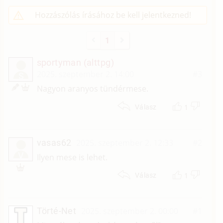
Hozzászólás írásához be kell jelentkezned!
1
sportyman (alttpg)
2025. szeptember 2. 14:00
#3
S
Nagyon aranyos tündérmese.
1
Válasz
vasas62
2025. szeptember 2. 12:33
#2
V
Ilyen mese is lehet.
1
Válasz
Törté-Net
2025. szeptember 2. 00:00
#1