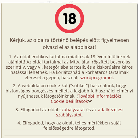
Főoldal
/
Képregények
/
Hetero
/
A fogadó 2. rész
Történetek
A fogadó 2. rész
Képregények
Kérjük, az oldalra történő belépés előtt figyelmesen
Filmek
olvasd el az alábbiakat!
hetero
,
nyilvános helyen
,
verseny/
Írók
(társas-)játék
,
CGI/
számítógéppel generált
Az oldal erotikus tartalma miatt csak 18 éven felülieknek
ajánlott! Az oldal tartalmai az Mttv. által rögzített besorolás
Tölts
Fordította:
topgold
szerinti V. vagy VI. kategóriába tartozik, és a kiskorúakra káros
Címkék
hatással lehetnek. Ha korlátoznád a korhatáros tartalmak
fel
elérését a gépen, használj
szűrőprogramot
.
Szavazás átlaga:
7.93
pont (
57
szavazat)
Kereső
A weboldalon cookie-kat ("sütiket") használunk, hogy
Te
Megjelenés:
2025. szeptember 2.
biztonságos böngészés mellett a legjobb felhasználói élményt
VIP
nyújthassuk látogatóinknak. (
További információk
)
Hossz:
56 oldal
is!
Cookie beállítások
Elolvasva:
1 261 alkalommal
Fórum
Elfogadod az oldal
szabályzatát
és az
adatkezelési
szabályzatot
.
Versenyeink
Előzmény
A fogadó 1. rész (hetero, nyilvános
Elfogadod, hogy az oldalt teljes mértékben saját
helyen, verseny/
(társas-)játék, CGI/
Ügyfélszolgálat
felelősségedre látogatod.
számítógéppel generált)
Írói segédletek