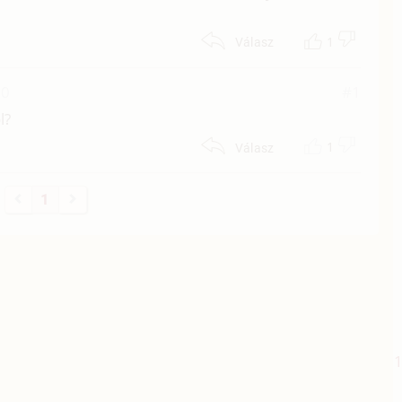
1
Válasz
00
#1
l?
1
Válasz
1