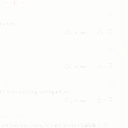
1
#5
 imádom
1
Válasz
#4
1
Válasz
. 12:26
#3
thűek és a szöveg is elfogadható.
1
Válasz
nius 2. 08:39
#2
ellően fordulatos, és határozottan fejlődik a cél