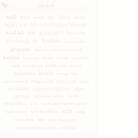
Címkék
anál
anya
apa
bilincs
anyós
biszex
bizarr
CGI/számítógéppel generált
buli
családi
diák
dp/szendvics
fenekelés
fordítás
férj-feleség
fia
fürdőszoba
gruppen
hermafrodita/transznemű
hetero
homo
híresség
humor
illusztrált
lánya
iroda
középkorú
közlekedés
leszbi
leskelődés
manga-film
megcsalás
mélytorok
maszturbáció
MILF
munkatárs
nagynéni/nagybácsi
néger
nyaralás
nyilvános helyen
rendőr
romantikus
s/m
szabadban-természetben
szűz
szöveg nélküli
szörnyeteg
tanár
tini
testvérek
unokatestvérek
vibrátor
verseny/(társas-)játék