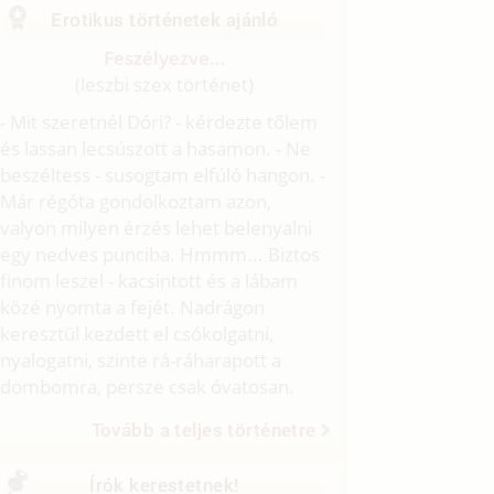
Erotikus történetek ajánló
Feszélyezve...
(leszbi szex történet)
- Mit szeretnél Dóri? - kérdezte tőlem
és lassan lecsúszott a hasamon. - Ne
beszéltess - susogtam elfúló hangon. -
Már régóta gondolkoztam azon,
valyon milyen érzés lehet belenyalni
egy nedves punciba. Hmmm... Biztos
finom leszel - kacsintott és a lábam
közé nyomta a fejét. Nadrágon
keresztül kezdett el csókolgatni,
nyalogatni, szinte rá-ráharapott a
dombomra, persze csak óvatosan.
Tovább a teljes történetre
Írók kerestetnek!