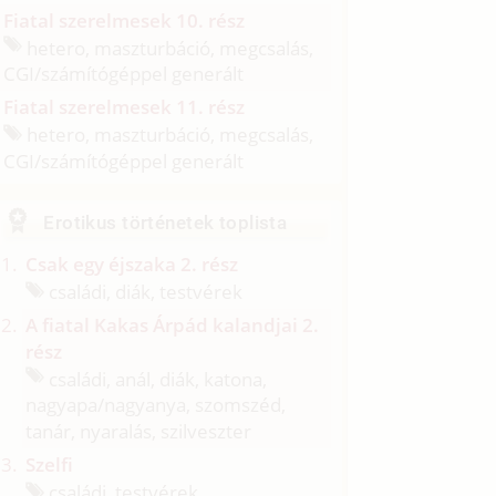
Fiatal szerelmesek 10. rész
hetero, maszturbáció, megcsalás,
CGI/
számítógéppel generált
Fiatal szerelmesek 11. rész
hetero, maszturbáció, megcsalás,
CGI/
számítógéppel generált
Erotikus történetek toplista
Csak egy éjszaka 2. rész
családi, diák, testvérek
A fiatal Kakas Árpád kalandjai 2.
rész
családi, anál, diák, katona,
nagyapa/
nagyanya, szomszéd,
tanár, nyaralás, szilveszter
Szelfi
családi, testvérek