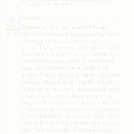
13:52
-kor írt üzenetére.
Erika43
2025. szeptember 24. 13:52
#6
E
Érdekes történet egy fiatal férfi és egy
idősödő nő kialakuló kapcsolata. Leginkább
az özvegy nő hosszú szieszta utáni
visszatalálása a szexhez. Jól megírt az ezzel
kapcsolatos fejlődése. De jön a konfliktus, a
nő Floridába megy, ahová Rose szeretné,
hogy oda költözzön. Bev a barátnő, aki
szintén özvegy, azt ajánlja, legyen egy próba
hónapja. Elutazik, azzal, hogy Bev mindig
tudja hol van, és a férfi rajta keresztül tudja
a kapcsolatot tartani. Tibee72 írja: lehet,
hogy Bev lesz a következő. Ha hinni lehet a
végzetnek, akkor nagy valószínűséggel igen,
ő lesz a következő. De vajon visszatér majd
Emma? És a Kennedy gyilkossággal zárul a
rész. Tetszik a fordítás is. Kellenek az ilyen