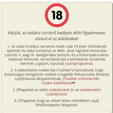
Főoldal
/
Fórum
/
Történetek
/
Érett özvegyek 1. rész
Történetek
Érett özvegyek 1. rész
Képregények
Kérjük, az oldalra történő belépés előtt figyelmesen
Filmek
olvasd el az alábbiakat!
A témához tartozó történet:
Írók
Az oldal erotikus tartalma miatt csak 18 éven felülieknek
Érett özvegyek 1. rész
ajánlott! Az oldal tartalmai az Mttv. által rögzített besorolás
Tölts
hetero, fordítás
salsa
51 859 karakter
szerinti V. vagy VI. kategóriába tartozik, és a kiskorúakra káros
Címkék
hatással lehetnek. Ha korlátoznád a korhatáros tartalmak
2025. szeptember 22.
fel
elérését a gépen, használj
szűrőprogramot
.
Kereső
A weboldalon cookie-kat ("sütiket") használunk, hogy
Te
biztonságos böngészés mellett a legjobb felhasználói élményt
VIP
Hozzászólás írásához be kell jelentkezned!
nyújthassuk látogatóinknak. (
További információk
)
is!
Cookie beállítások
Fórum
Elfogadod az oldal
szabályzatát
és az
adatkezelési
szabályzatot
.
Versenyeink
1
Elfogadod, hogy az oldalt teljes mértékben saját
Ügyfélszolgálat
felelősségedre látogatod.
Tom57
2026. március 29. 00:06
#12
Írói segédletek