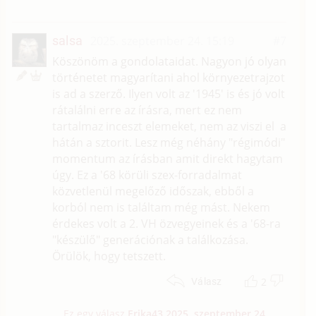
salsa
2025. szeptember 24. 15:19
#7
Köszönöm a gondolataidat. Nagyon jó olyan
történetet magyarítani ahol környezetrajzot
is ad a szerző. Ilyen volt az '1945' is és jó volt
rátalálni erre az írásra, mert ez nem
tartalmaz inceszt elemeket, nem az viszi el a
hátán a sztorit. Lesz még néhány "régimódi"
momentum az írásban amit direkt hagytam
úgy. Ez a '68 körüli szex-forradalmat
közvetlenül megelőző időszak, ebből a
korból nem is találtam még mást. Nekem
érdekes volt a 2. VH özvegyeinek és a '68-ra
"készülő" generációnak a találkozása.
Örülök, hogy tetszett.
2
Válasz
Ez egy válasz
Erika43
2025. szeptember 24.