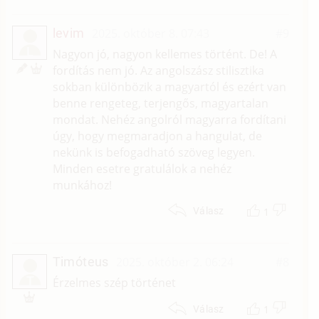
levim
2025. október 8. 07:43
#9
L
Nagyon jó, nagyon kellemes történt. De! A
fordítás nem jó. Az angolszász stilisztika
sokban különbözik a magyartól és ezért van
benne rengeteg, terjengős, magyartalan
mondat. Nehéz angolról magyarra fordítani
úgy, hogy megmaradjon a hangulat, de
nekünk is befogadható szöveg legyen.
Minden esetre gratulálok a nehéz
munkához!
1
Válasz
Timóteus
2025. október 2. 06:24
#8
T
Érzelmes szép történet
1
Válasz