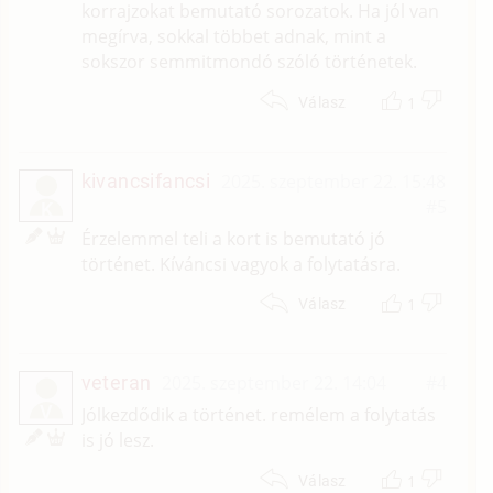
korrajzokat bemutató sorozatok. Ha jól van
megírva, sokkal többet adnak, mint a
sokszor semmitmondó szóló történetek.
1
Válasz
kivancsifancsi
2025. szeptember 22. 15:48
#5
K
Érzelemmel teli a kort is bemutató jó
történet. Kíváncsi vagyok a folytatásra.
1
Válasz
veteran
2025. szeptember 22. 14:04
#4
V
Jólkezdődik a történet. remélem a folytatás
is jó lesz.
1
Válasz