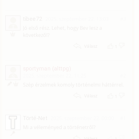
tibee72
2025. szeptember 22. 13:03
#3
T
Jó első rész. Lehet, hogy Bev lesz a
következő!?
1
Válasz
sportyman (alttpg)
2025. szeptember 22. 11:25
#2
S
Szép érzelmek komoly történelmi háttérrel.
1
Válasz
Törté-Net
2025. szeptember 22. 00:00
#1
Mi a véleményed a történetről?
1
Válasz