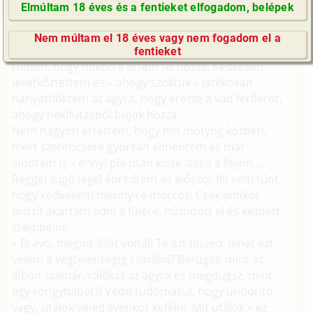
mólésan megyek hozzá, de nem komoly az ügy,
Elmúltam 18 éves és a fentieket elfogadom, belépek
mindig ki szoktam békíteni...
GyIK / FAQ
Tegnap reggel viszont...
Nem múltam el 18 éves vagy nem fogadom el a
Impresszum
Előző este kicsit ittunk a fiúkkal és nem igazán
fentieket
E-mail küldése
tudom, hogy mikorra értem fel hozzá. Kedvesen
levetkőztettem és – ahogy szoktuk – játékosan
hanyattlöktem az ágyra, hogy érezze a vad férfierőt,
ahogy nekifutásból bújok hozzá.
Nem nagyon értettem, hogy mit motyog közben,
mert szerencsére gyorsan elmentem és már
aludtam is – ennyi pia után kissé lassú a fejem...
Reggel zúgó fejjel ébredtem és először fel sem tűnt,
hogy kedvesem mennyire morcos. Csak amikor
puszit akartam adni a fülére, húzódott el és kezdett
zsémbelni:
– Bravó, megint állat voltál! Te azt hiszed, lehet ezt
velem a végtelenségig csinálni? Berúgsz, mint az
albán szamár, rálöksz az ágyra és megdugsz, mint
egy rongybabát?! Vedd tudomásul, hogy undorító
vagy, utálok veled ilyenkor kefélni. Mit utálok – ez