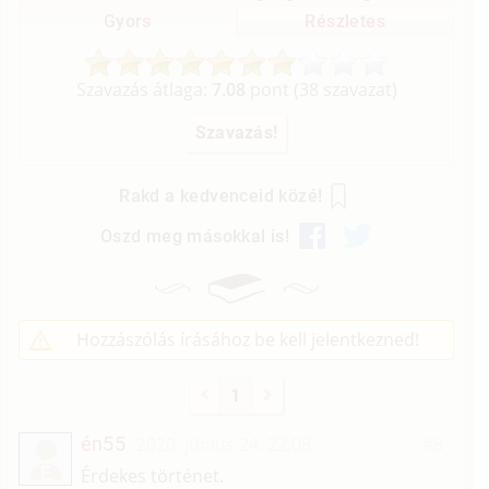
Gyors
Részletes
Szavazás átlaga:
7.08
pont (
38
szavazat)
Rakd a kedvenceid közé!
Oszd meg másokkal is!
Hozzászólás írásához be kell jelentkezned!
1
én55
2020. június 24. 22:08
#8
É
Érdekes történet.