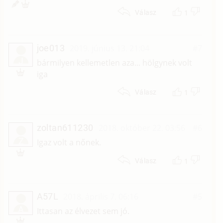
1
Válasz
joe013
2019. június 13. 21:04
#7
J
bármilyen kellemetlen aza... hölgynek volt
iga
1
Válasz
zoltan611230
2018. október 22. 03:56
#6
Z
Igaz volt a nőnek.
1
Válasz
A57L
2018. április 7. 06:16
#5
A
Ittasan az élvezet sem jó.