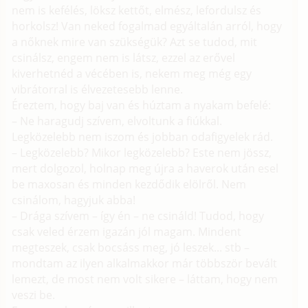
nem is kefélés, löksz kettőt, elmész, lefordulsz és
horkolsz! Van neked fogalmad egyáltalán arról, hogy
a nőknek mire van szükségük? Azt se tudod, mit
csinálsz, engem nem is látsz, ezzel az erővel
kiverhetnéd a vécében is, nekem meg még egy
vibrátorral is élvezetesebb lenne.
Éreztem, hogy baj van és húztam a nyakam befelé:
– Ne haragudj szívem, elvoltunk a fiúkkal.
Legközelebb nem iszom és jobban odafigyelek rád.
– Legközelebb? Mikor legközelebb? Este nem jössz,
mert dolgozol, holnap meg újra a haverok után esel
be maxosan és minden kezdődik elölről. Nem
csinálom, hagyjuk abba!
– Drága szívem – így én – ne csináld! Tudod, hogy
csak veled érzem igazán jól magam. Mindent
megteszek, csak bocsáss meg, jó leszek... stb –
mondtam az ilyen alkalmakkor már többször bevált
lemezt, de most nem volt sikere – láttam, hogy nem
veszi be.