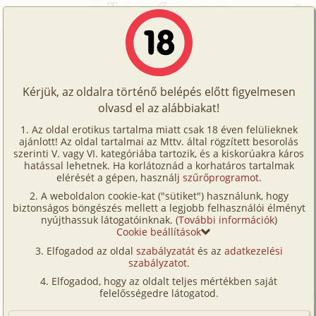
Főoldal
/
Történetek
/
Hetero
/
Az édes büntetés
Történetek
Az édes büntetés
Képregények
Kérjük, az oldalra történő belépés előtt figyelmesen
Filmek
olvasd el az alábbiakat!
hetero
Írók
L:C
Az oldal erotikus tartalma miatt csak 18 éven felülieknek
ajánlott! Az oldal tartalmai az Mttv. által rögzített besorolás
Tölts
szerinti V. vagy VI. kategóriába tartozik, és a kiskorúakra káros
Címkék
hatással lehetnek. Ha korlátoznád a korhatáros tartalmak
Szavazás átlaga:
7.08
pont (
38
szavazat)
fel
elérését a gépen, használj
szűrőprogramot
.
Kereső
Megjelenés:
2001. június 23.
A weboldalon cookie-kat ("sütiket") használunk, hogy
Te
Hossz:
9 481 karakter
biztonságos böngészés mellett a legjobb felhasználói élményt
VIP
nyújthassuk látogatóinknak. (
További információk
)
Elolvasva:
2 773 alkalommal
is!
Cookie beállítások
Fórum
Elfogadod az oldal
szabályzatát
és az
adatkezelési
Hát, ha ezt valaki mondja, nem hiszem el!
szabályzatot
.
Versenyeink
Tudod öregem, néha én marhára be tudok rúgni. Na
Elfogadod, hogy az oldalt teljes mértékben saját
nem túl gyakran, hetente maximum kétszer...
Ügyfélszolgálat
felelősségedre látogatod.
Nyavalyog is miatta a csajom, hogy már megint
Írói segédletek