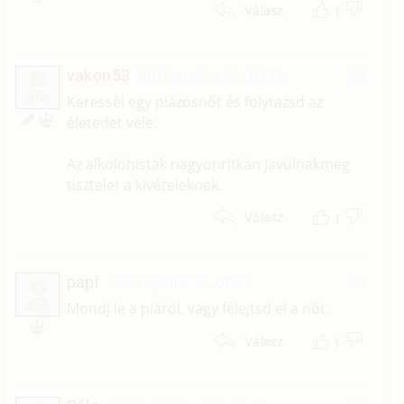
1
Válasz
vakon53
2016. május 28. 10:32
#4
V
Keressél egy piázósnőt és folytazsd az
életedet vele.
Az alkolohisták nagyonritkán javúlnakmeg
tisztelet a kivételeknek.
1
Válasz
papi
2014. április 15. 07:17
#3
P
Mondj le a piáról, vagy felejtsd el a nőt.
1
Válasz