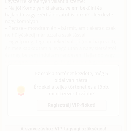
Egyszerre keményen villant a szeme:
– Na jó! Komolyan ki akarsz velem békülni és
hajlandó vagy ezért áldozatot is hozni? – kérdezte
nagy komolyan.
– Persze – mondtam én – bármit, amit akarsz, csak
ne hülyéskedj már azzal a szakítással.
– Figyelj öreg, tegnap neked volt jó (már ha jó volt),
én meg kapkodtam a levegő után a nagy sietségtől
és még be sem indultam rendesen. Hajlandó vagy
egy alapos kefélésre úgy, hogy nekem legyen jó?
Ez csak a történet kezdete, még 5
oldal van hátra!
Érdekel a teljes történet és a több,
mint tízezer további?
Regisztrálj VIP-fiókot!
A szavazáshoz VIP-tagsági szükséges!