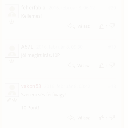
feherfabia
2016. február 8. 06:12
#20
F
Kellemes!
1
Válasz
A57L
2016. február 8. 05:30
#19
A
Jól megírt írás.10P
1
Válasz
vakon53
2016. február 8. 03:42
#18
V
Szerencsés férfivagy!
10 Pont!
1
Válasz