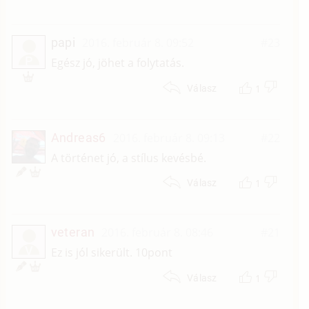
papi
2016. február 8. 09:52
#23
P
Egész jó, jöhet a folytatás.
1
Válasz
Andreas6
2016. február 8. 09:13
#22
A történet jó, a stílus kevésbé.
1
Válasz
veteran
2016. február 8. 08:46
#21
V
Ez is jól sikerült. 10pont
1
Válasz