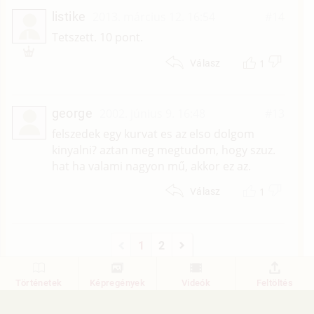
listike
2013. március 12. 16:54
#14
L
Tetszett. 10 pont.
1
Válasz
george
2002. június 9. 16:48
#13
felszedek egy kurvat es az elso dolgom
kinyalni? aztan meg megtudom, hogy szuz.
hat ha valami nagyon mű, akkor ez az.
1
Válasz
1
2
Történetek
Képregények
Videók
Feltöltés