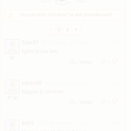
Hozzászólás írásához be kell jelentkezned!
1
2
Tom57
2024. január 21. 00:41
#32
T
Egész jó írás lett.
1
Válasz
cscsu50
2021. június 29. 13:59
#31
C
Nagyon jó történet
1
Válasz
én55
2020. december 7. 14:31
#30
É