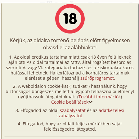
Főoldal
/
Történetek
/
Hetero
/
Mei Lin
Történetek
Mei Lin
Képregények
Kérjük, az oldalra történő belépés előtt figyelmesen
Filmek
olvasd el az alábbiakat!
hetero
,
fordítás
Írók
Master Yoda
Az oldal erotikus tartalma miatt csak 18 éven felülieknek
ajánlott! Az oldal tartalmai az Mttv. által rögzített besorolás
Tölts
szerinti V. vagy VI. kategóriába tartozik, és a kiskorúakra káros
Címkék
hatással lehetnek. Ha korlátoznád a korhatáros tartalmak
Szavazás átlaga:
7.48
pont (
99
szavazat)
fel
elérését a gépen, használj
szűrőprogramot
.
Kereső
Megjelenés:
2002. május 1.
A weboldalon cookie-kat ("sütiket") használunk, hogy
Te
Hossz:
15 980 karakter
biztonságos böngészés mellett a legjobb felhasználói élményt
VIP
nyújthassuk látogatóinknak. (
További információk
)
Elolvasva:
2 565 alkalommal
is!
Cookie beállítások
Fórum
Elfogadod az oldal
szabályzatát
és az
adatkezelési
Fordítás
szabályzatot
.
Eredeti történet
Versenyeink
Elfogadod, hogy az oldalt teljes mértékben saját
Ügyfélszolgálat
felelősségedre látogatod.
A nevem Jerry. 25 éves vagyok és van egy feleségem.
Kb. 185 cm magas vagyok és alig 75 kiló, szóval elég
Írói segédletek