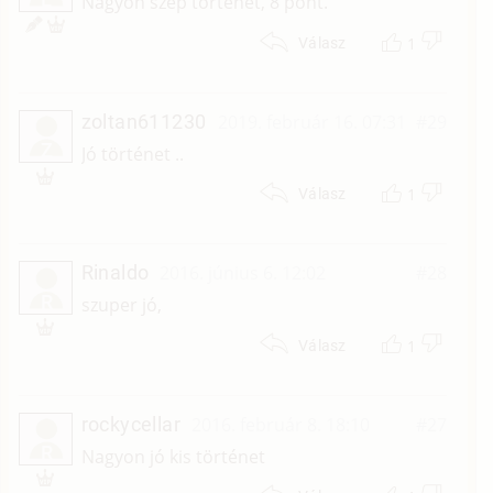
Nagyon szép történet, 8 pont.
1
Válasz
zoltan611230
2019. február 16. 07:31
#29
Z
Jó történet ..
1
Válasz
Rinaldo
2016. június 6. 12:02
#28
R
szuper jó,
1
Válasz
rockycellar
2016. február 8. 18:10
#27
R
Nagyon jó kis történet