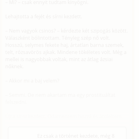
– Mi? – csak ennyit tudtam kinyögni.
Lehajtotta a fejét és sírni kezdett.
– Nem vagyok csinos? – kérdezte két szipogás között.
Válaszként bólintottam. Tényleg szép nő volt.
Hosszú, selymes fekete haj, ártatlan barna szemek,
telt, rózsavörös ajkak. Mindene tökéletes volt. Még a
mellei is nagyobbak voltak, mint az átlag ázsiai
nőknek.
– Akkor mi a baj velem?
– Semmi. De nem akartam ma egy prostituáltat
felszedni.
Újra sírni kezdett. Odamentem hozzá és átöleltem.
Ez csak a történet kezdete, még 8