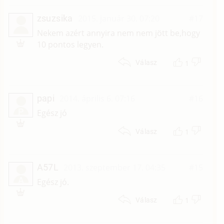
zsuzsika
2015. január 30. 07:20
#17
Nekem azért annyira nem nem jött be,hogy
10 pontos legyen.
1
Válasz
papi
2014. április 6. 07:16
#16
P
Egész jó
1
Válasz
A57L
2013. szeptember 17. 04:35
#15
A
Egész jó.
1
Válasz