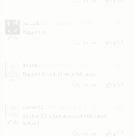
1
Válasz
sztbali
2016. február 8. 18:08
#26
Nagyon jó.
1
Válasz
listike
2016. február 8. 13:01
#25
L
Nagyon jó volt, jöhet a folytatás.
1
Válasz
cscsu50
2016. február 8. 11:39
#24
C
jól sikerült, a helyesíráson méh lehet
javítani
1
Válasz