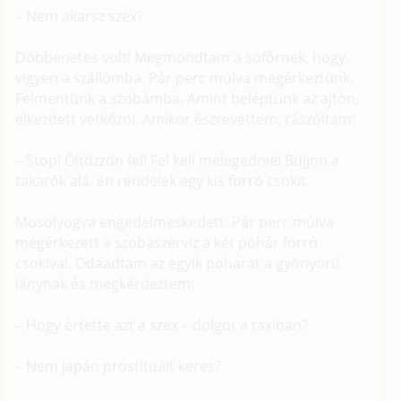
– Nem akarsz szex?
Döbbenetes volt! Megmondtam a sofőrnek, hogy
vigyen a szállómba. Pár perc múlva megérkeztünk.
Felmentünk a szobámba. Amint beléptünk az ajtón,
elkezdett vetkőzni. Amikor észrevettem, rászóltam:
– Stop! Öltözzön fel! Fel kell melegednie! Bújjon a
takarók alá, én rendelek egy kis forró csokit.
Mosolyogva engedelmeskedett. Pár perc múlva
megérkezett a szobaszerviz a két pohár forró
csokival. Odaadtam az egyik poharat a gyönyörű
lánynak és megkérdeztem:
– Hogy értette azt a szex – dolgot a taxiban?
– Nem japán prostituált keres?