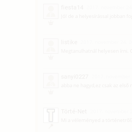
fiesta14
2017. november 24
F
Jó! de a helyesírással jobban fo
listike
2017. november 24. 0
L
Megtanulhatnál helyesen írni. 
sanyi0227
2017. november 
S
abba ne hagyd,ez csak az első n
Törté-Net
2017. november 2
Mi a véleményed a történetről