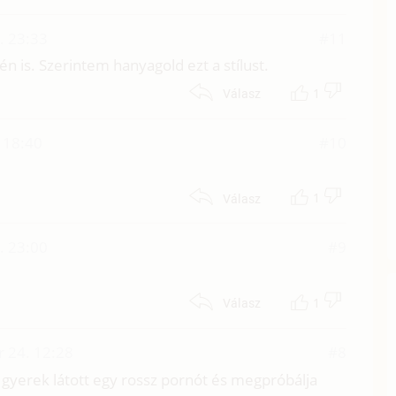
. 23:33
#11
 én is. Szerintem hanyagold ezt a stílust.
1
Válasz
 18:40
#10
1
Válasz
. 23:00
#9
1
Válasz
 24. 12:28
#8
 gyerek látott egy rossz pornót és megpróbálja