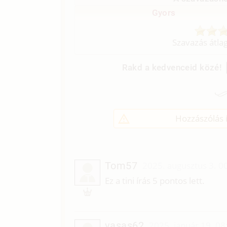
Gyors
Szavazás átla
Rakd a kedvenceid közé!
Hozzászólás í
Tom57
2025. augusztus 3. 0
T
Ez a tini írás 5 pontos lett.
vasas62
2025. január 19. 08