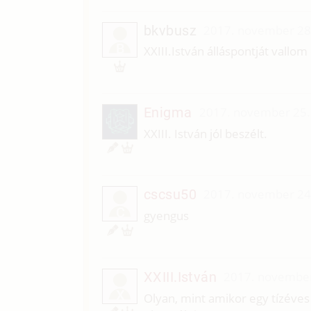
bkvbusz
2017. november 28
B
XXIII.István álláspontját vallom
Enigma
2017. november 25.
XXIII. István jól beszélt.
cscsu50
2017. november 24
C
gyengus
XXIII.István
2017. november
X
Olyan, mint amikor egy tízéves