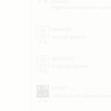
elmesélni.
Fogalmazás, helyesírás - iszony
vakon54
2017. november 24
V
Sanyinak igazavan.
gyuri0926
2017. november 2
T
Ez igen gyengécske
sztbali
2017. november 24. 
Folytatható; de a
helyesírásra
j