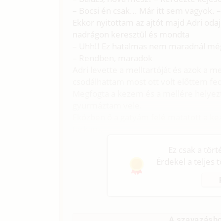
– Bocsi én csak... Már itt sem vagyok. 
Ekkor nyitottam az ajtót majd Adri od
nadrágon keresztül és mondta
– Uhh!! Ez hatalmas nem maradnál még
– Rendben, maradok
Adri levette a melltartóját és azok a 
csodálhattam most ott volt előttem fed
Megfogta a kezem és a mellére helyez
gyurmáztam vele.
Eközben ő a gatyám felé matatott a ke
farkam.
Ez csak a tör
Érdekel a teljes 
A szavazásho