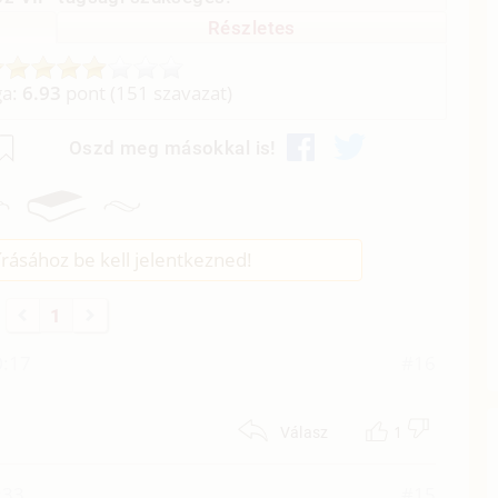
Részletes
ga:
6.93
pont (
151
szavazat)
Oszd meg másokkal is!
rásához be kell jelentkezned!
1
0:17
#16
1
Válasz
:33
#15