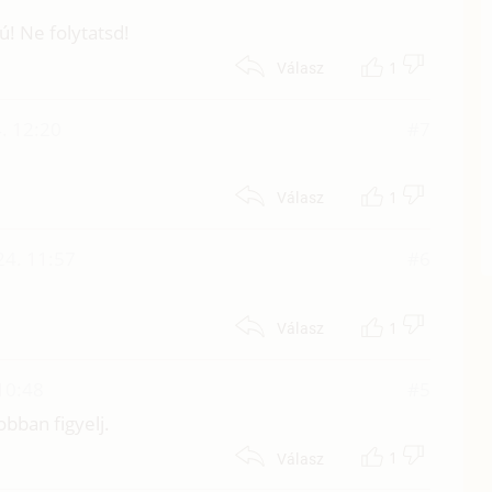
ú! Ne folytatsd!
1
Válasz
. 12:20
#7
1
Válasz
4. 11:57
#6
1
Válasz
10:48
#5
obban figyelj.
1
Válasz