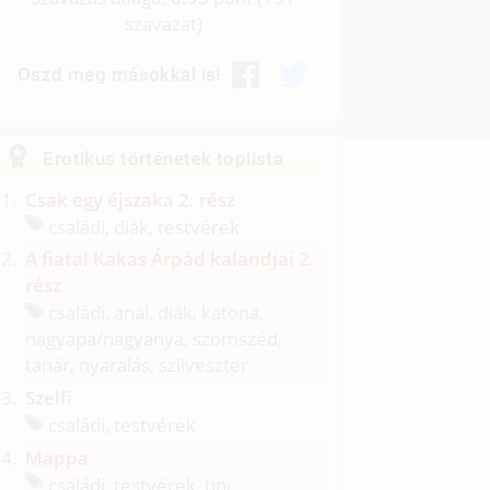
szavazat)
Oszd meg másokkal is!
Erotikus történetek toplista
Csak egy éjszaka 2. rész
családi, diák, testvérek
A fiatal Kakas Árpád kalandjai 2.
rész
családi, anál, diák, katona,
nagyapa/
nagyanya, szomszéd,
tanár, nyaralás, szilveszter
Szelfi
családi, testvérek
Mappa
családi, testvérek, tini