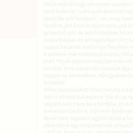
közlik velünk hogy elmennek nyaralni 
Amit érdemes tudni a nővéremről hogy m
követője volt facebook – on, meg haso
fenékre, járt futni és olyan teste volt 
gyönyörű volt, de ami különösen kitűn
cicanadrágban és picsagatyában járt. 
toppot hatalmas mellei úgy feszültek 
A szüleink már másnap elutaztak, Réka
(Adri 19) aki jegyzem meg hasonló volt 
és mivel én is edzem és mondjuk úgy n
vagyok na, kimondtam, Adri gyakran k
is küldött.
Mikor beesteledett Réka mondta Adrinak
Adri is elment zuhanyozni. Bár én az
végzett Adri ment be a fürdőbe, én ezt
mehettem be én is. Adri már fehérnemű
fenék nem tagadom egyből felállt a h
elkerüljünk egy még kínosabb szituáci
– Balázs, hová mész? – Kérdezte kéjes