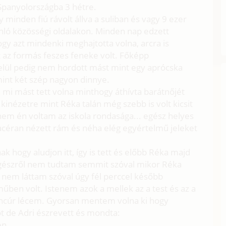
Spanyolországba 3 hétre.
inden fiú rávolt állva a suliban és vagy 9 ezer
nló közösségi oldalakon. Minden nap edzett
hogy azt mindenki meghajtotta volna, arcra is
t az formás feszes feneke volt. Főképp
Felül pedig nem hordott mást mint egy aprócska
mint két szép nagyon dinnye.
 mi mást tett volna minthogy áthívta barátnőjét
kinézetre mint Réka talán még szebb is volt kicsit
em én voltam az iskola rondasága... egész helyes
acéran nézett rám és néha elég egyértelmű jeleket
 hogy aludjon itt, így is tett és előbb Réka majd
 egészről nem tudtam semmit szóval mikor Réka
 nem láttam szóval úgy fél perccel később
ben volt. Istenem azok a mellek az a test és az a
ancúr lécem. Gyorsan mentem volna ki hogy
ót de Adri észrevett és mondta:
en