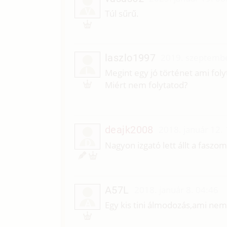
V
Túl sűrű.
laszlo1997
2019. szeptembe
L
Megint egy jó történet ami foly
Miért nem folytatod?
deajk2008
2018. január 12.
D
Nagyon izgató lett állt a faszom
A57L
2018. január 8. 04:46
A
Egy kis tini álmodozás,ami nem 