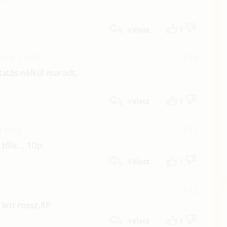
1
Válasz
r 6. 20:45
#14
tatás nélkül maradt.
1
Válasz
 11:43
#13
 tőle... 10p
1
Válasz
#12
lett rossz.8P
1
Válasz