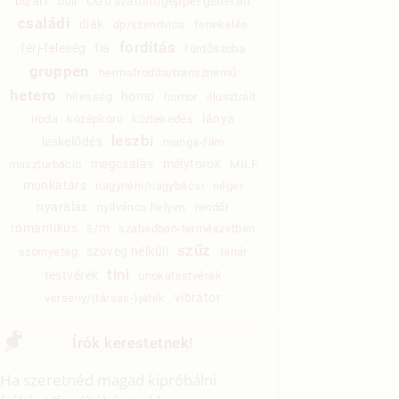
bizarr
CGI/számítógéppel generált
buli
családi
diák
dp/szendvics
fenekelés
fordítás
férj-feleség
fia
fürdőszoba
gruppen
hermafrodita/transznemű
hetero
homo
híresség
humor
illusztrált
lánya
iroda
középkorú
közlekedés
leszbi
leskelődés
manga-film
megcsalás
mélytorok
maszturbáció
MILF
munkatárs
nagynéni/nagybácsi
néger
nyaralás
nyilvános helyen
rendőr
romantikus
s/m
szabadban-természetben
szűz
szöveg nélküli
szörnyeteg
tanár
tini
testvérek
unokatestvérek
vibrátor
verseny/(társas-)játék
Írók kerestetnek!
Ha szeretnéd magad kipróbálni