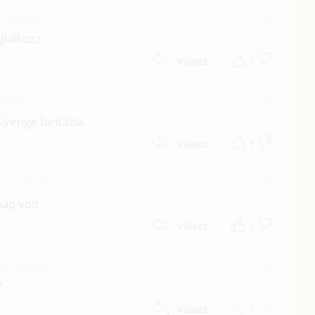
. 08:00
#4
glalkozz.
1
Válasz
7:13
#3
Gyenge fantázia.
1
Válasz
24. 04:32
#2
ap volt.
1
Válasz
4. 00:00
#1
?
1
Válasz