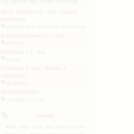
Mások épp ezeket olvassák
Nicky története 6. rész - Családi
karácsony
családi, anál, testvérek, karácsony
Boldog karácsonyt! 1. rész
hetero
Szilánkok 1-2. rész
bizarr
Szilánkok 3. rész - Ketten a
nejemben
gruppen
Mostohaanyám
családi, anya, fia
Címkék
anál
anya
apa
bilincs
anyós
biszex