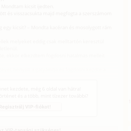
– Mondtam kicsit ijedten.
ajött és visszacsukta majd megfogta a szerszámom
 egy kicsit? – Mondta kacéran és mosolygott rám
mellek melyeket eddig csak melltartón keresztül
etlenül.
te, ekkor elkezdtem fogdosni hatalmas melleit
zével, benyúlt a gatyámba és fogdosni kezdte a
ténet kezdete, még 6 oldal van hátra!
történet és a több, mint tízezer további?
Regisztrálj VIP-fiókot!
z VIP-tagsági szükséges!