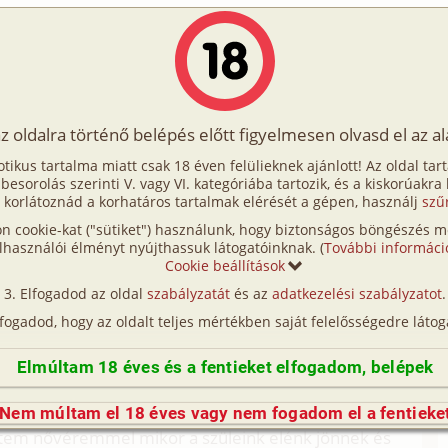
Írók
Tölts fel Te is!
Címkék
Kereső
VIP
Egyéb
az oldalra történő belépés előtt figyelmesen olvasd el az a
érem, barátnője és én
otikus tartalma miatt csak 18 éven felülieknek ajánlott! Az oldal tar
 barátnője és én
t besorolás szerinti V. vagy VI. kategóriába tartozik, és a kiskorúakra
 korlátoznád a korhatáros tartalmak elérését a gépen, használj
szű
n cookie-kat ("sütiket") használunk, hogy biztonságos böngészés me
(így nincs vérségi kapcsolat közöttük), a valósággal való
lhasználói élményt nyújthassuk látogatóinknak. (
További informáci
n egyezés a véletlen műve.)
Cookie beállítások
Elfogadod az oldal
szabályzatát
és az
adatkezelési szabályzatot
.
örténetet, ami 17 éves koromban esett meg velem.
lfogadod, hogy az oldalt teljes mértékben saját felelősségedre látog
ámból(49), a nővéremből(Réka 18) és belőlem(17)
Elmúltam 18 éves és a fentieket elfogadom, belépek
átszódik, kertes házban lakunk vidéken egy kissé
Nem múltam el 18 éves vagy nem fogadom el a fentieke
tem nővéremmel mikor a szüleink elénk jönnek és