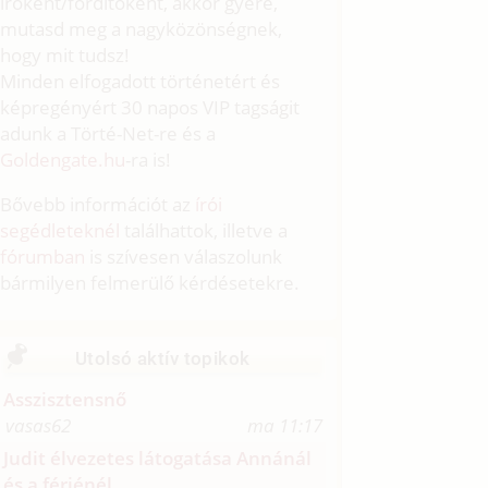
íróként/fordítóként, akkor gyere,
mutasd meg a nagyközönségnek,
hogy mit tudsz!
Minden elfogadott történetért és
képregényért 30 napos VIP tagságit
adunk a Törté-Net-re és a
Goldengate.hu
-ra is!
Bővebb információt az
írói
segédleteknél
találhattok, illetve a
fórumban
is szívesen válaszolunk
bármilyen felmerülő kérdésetekre.
Utolsó aktív topikok
Asszisztensnő
vasas62
ma 11:17
Judit élvezetes látogatása Annánál
és a férjénél