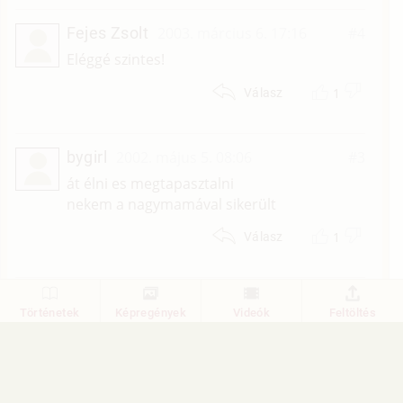
Fejes Zsolt
2003. március 6. 17:16
#4
Eléggé szintes!
1
Válasz
bygirl
2002. május 5. 08:06
#3
át élni es megtapasztalni
nekem a nagymamával sikerült
1
Válasz
1
2
Történetek
Képregények
Videók
Feltöltés