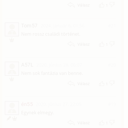
1
Válasz
Tom57
2024. január 6. 01:56
#21
T
Nem rossz családi történet.
1
Válasz
A57L
2020. június 28. 06:07
#20
A
Nem sok fantázia van benne.
1
Válasz
én55
2020. június 27. 22:05
#19
É
Egynek elmegy.
1
Válasz