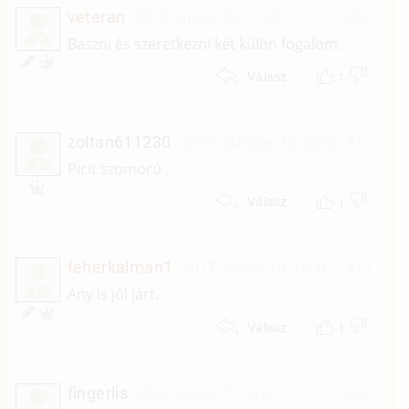
veteran
2019. június 20. 11:39
#15
V
Baszni és szeretkezni két külön fogalom.
1
Válasz
zoltan611230
2018. október 15. 03:00
#14
Z
Picit szomorú .
1
Válasz
feherkalman1
2017. június 10. 16:31
#13
F
Any is jól járt.
1
Válasz
fingerlis
2015. június 7. 19:18
#12