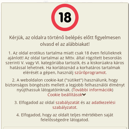
Főoldal
/
Történetek
/
Családi
/
Anyám és Én
Történetek
Anyám és Én
Képregények
Kérjük, az oldalra történő belépés előtt figyelmesen
Filmek
olvasd el az alábbiakat!
családi
,
anya
,
fia
Írók
Ismeretlen
Az oldal erotikus tartalma miatt csak 18 éven felülieknek
ajánlott! Az oldal tartalmai az Mttv. által rögzített besorolás
Tölts
szerinti V. vagy VI. kategóriába tartozik, és a kiskorúakra káros
Címkék
hatással lehetnek. Ha korlátoznád a korhatáros tartalmak
Szavazás átlaga:
6.86
pont (
140
szavazat)
fel
elérését a gépen, használj
szűrőprogramot
.
Kereső
Megjelenés:
2001. június 23.
A weboldalon cookie-kat ("sütiket") használunk, hogy
Te
Hossz:
13 035 karakter
biztonságos böngészés mellett a legjobb felhasználói élményt
VIP
nyújthassuk látogatóinknak. (
További információk
)
Elolvasva:
18 965 alkalommal
is!
Cookie beállítások
Fórum
(Minden résztvevő a képzelet szülötte (így nincs vérségi
Elfogadod az oldal
szabályzatát
és az
adatkezelési
kapcsolat közöttük), a valósággal való bármilyen egyezés
szabályzatot
.
Versenyeink
a véletlen műve.)
Elfogadod, hogy az oldalt teljes mértékben saját
Ügyfélszolgálat
felelősségedre látogatod.
Egy kis háttér, az apám légitársaságnál volt
technikus. Anélkül, hogy túlságosan belemennék a
Írói segédletek