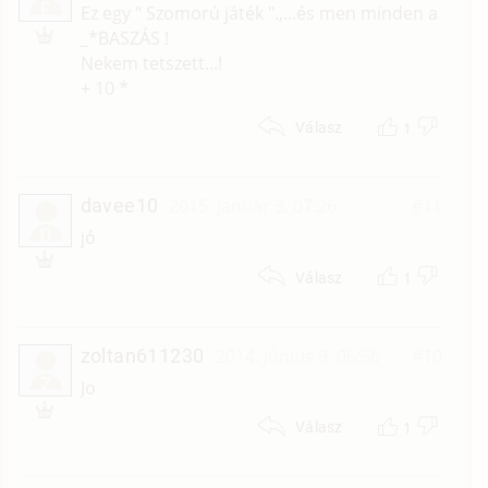
F
Ez egy " Szomorú játék ".,...és men minden a
_*BASZÁS !
Nekem tetszett...!
+ 10 *
1
Válasz
davee10
2015. január 3. 07:26
#11
D
jó
1
Válasz
zoltan611230
2014. június 9. 06:56
#10
Z
Jo
1
Válasz