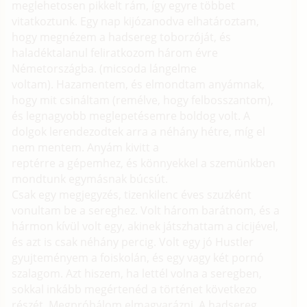
meglehetosen pikkelt rám, így egyre többet
vitatkoztunk. Egy nap kijózanodva elhatároztam,
hogy megnézem a hadsereg toborzóját, és
haladéktalanul feliratkozom három évre
Németországba. (micsoda lángelme
voltam). Hazamentem, és elmondtam anyámnak,
hogy mit csináltam (remélve, hogy felbosszantom),
és legnagyobb meglepetésemre boldog volt. A
dolgok lerendezodtek arra a néhány hétre, míg el
nem mentem. Anyám kivitt a
reptérre a gépemhez, és könnyekkel a szemünkben
mondtunk egymásnak búcsút.
Csak egy megjegyzés, tizenkilenc éves szuzként
vonultam be a sereghez. Volt három barátnom, és a
hármon kívül volt egy, akinek játszhattam a cicijével,
és azt is csak néhány percig. Volt egy jó Hustler
gyujteményem a foiskolán, és egy vagy két pornó
szalagom. Azt hiszem, ha lettél volna a seregben,
sokkal inkább megértenéd a történet következo
részét. Megpróbálom elmagyarázni. A hadsereg