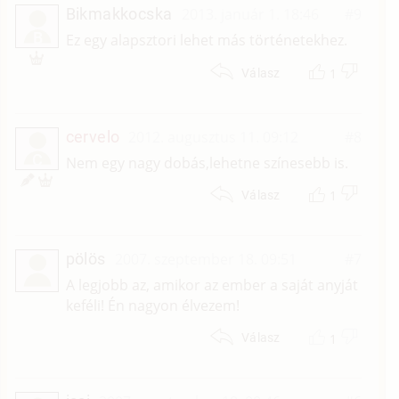
Bikmakkocska
2013. január 1. 18:46
#9
B
Ez egy alapsztori lehet más történetekhez.
1
Válasz
cervelo
2012. augusztus 11. 09:12
#8
C
Nem egy nagy dobás,lehetne színesebb is.
1
Válasz
pölös
2007. szeptember 18. 09:51
#7
A legjobb az, amikor az ember a saját anyját
keféli! Én nagyon élvezem!
1
Válasz