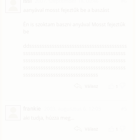
issi
2007. szeptember 18. 00:46
#6
aanyával mosst fejeztűk be a baszást
Én is szoktam baszni anyával Mosst fejeztűk
be
ddsssssssssssssssssssssssssssssssssssssss
sssssssssssssssssssssssssssssssssssssssss
sssssssssssssssssssssssssssssssssssssssss
sssssssssssssssssssssssssssssssssssssssss
ssssssssssssssssssssssssssssss
1
Válasz
frankie
2003. augusztus 6. 12:03
#5
aki tudja, húzza meg...
1
Válasz