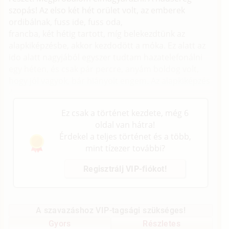
szopás! Az elso két hét orület volt, az emberek
ordibálnak, fuss ide, fuss oda,
francba, két hétig tartott, míg belekezdtünk az
alapkiképzésbe, akkor kezdodött a móka. Ez alatt az
ido alatt nagyjából egyszer tudtam hazatelefonálni
egy héten, és csak pár percre, anyám boldog volt,
hogy jól vagyok, bár hiányolt engem. Az alapkiképzés
4.
Ez csak a történet kezdete, még 6
oldal van hátra!
Érdekel a teljes történet és a több,
mint tízezer további?
Regisztrálj VIP-fiókot!
A szavazáshoz VIP-tagsági szükséges!
Gyors
Részletes