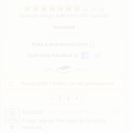
Szavazás átlaga:
6.86
pont (
140
szavazat)
Rakd a kedvenceid közé!
Oszd meg másokkal is!
Hozzászólás írásához be kell jelentkezned!
1
2
Sziszzzii
2025. január 6. 09:59
#22
S
A vége teljesen felesleges és hangulat
romboló.