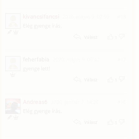
kivancsifancsi
2020. május 9. 07:59
#18
K
Elég gyenge írás.
1
Válasz
feherfabia
2020. május 9. 06:47
#17
F
gyenge lett!
1
Válasz
Andreas6
2020. január 7. 14:26
#16
Elég gyenge írás.
1
Válasz