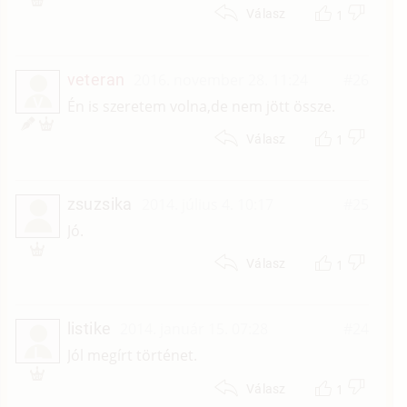
1
Válasz
veteran
2016. november 28. 11:24
#26
V
Én is szeretem volna,de nem jött össze.
1
Válasz
zsuzsika
2014. július 4. 10:17
#25
Jó.
1
Válasz
listike
2014. január 15. 07:28
#24
L
Jól megírt történet.
1
Válasz