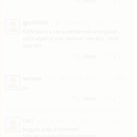
1
Válasz
gyuri0926
2009. október 25. 10:26
#19
IGEN isteni a sex az embernek az anyjával ,
soha olyan jó már senkivel sem lesz , mint
vele volt
1
Válasz
sarmos
2009. október 23. 15:53
#18
jo...
1
Válasz
Laci
2009. október 22. 18:18
#17
Nagyon szép a történet!!
Más anyukájával kiprobálnám!!!!