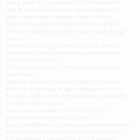
sokáig álltam és csak néztem őt. Fehér bikini volt
rajta és a fenekén behúzta a vágatba, hogy minél
jobban lebarnuljon a feneke is. Innen hátulról
láthattam a pinaszőrét kibújni a bikiniből. A felső
nem volt megkötve rajta mivel hason feküdt és úgy
látszott
alszik. Felriadt ahogy közelebb léptem és enyhén
felemelkedett felfedve előttem csodálatos mellei
oldalsó és felső részét.
"Óh Bobby" – mondta – "Nem tudtam hogy máris
megérkeztél. "
Egy kicsit zavartnak tűnt amit megkötötte a bikini
felsőt, de ahogy mozgott így is kibuggyant itt – ott
hatalmas melle. Felkelt, maga elé kapta a törölközőt
és a hátsó ajtó felé indult.
"A vacsi már a sütőben" – mondta – "és úgy
gondoltam veszek egy kis napfürdőt"
A nagy sietségben hogy eltakarja a melleit elfelejtette
kivenni a bikini alsó többi részét a fenekéből. Nem
tudtam levenni a szemem róla és csak mentem