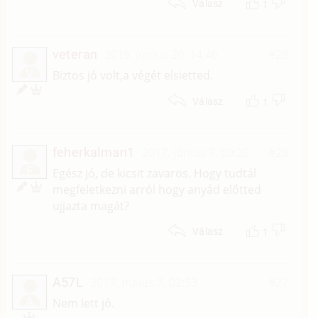
1
Válasz
veteran
2019. június 20. 14:40
#29
V
Biztos jó volt,a végét elsietted.
1
Válasz
feherkalman1
2017. június 7. 09:26
#28
F
Egész jó, de kicsit zavaros. Hogy tudtál
megfeletkezni arról hogy anyád előtted
ujjazta magát?
1
Válasz
A57L
2017. május 7. 02:53
#27
A
Nem lett jó.