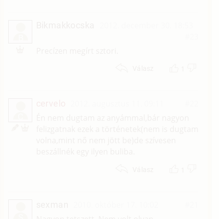
Bikmakkocska
2012. december 30. 18:53
#23
B
Precízen megírt sztori.
1
Válasz
cervelo
2012. augusztus 11. 09:11
#22
C
Én nem dugtam az anyámmal,bár nagyon
felizgatnak ezek a történetek(nem is dugtam
volna,mint nő nem jött be)de szívesen
beszállnék egy ilyen buliba.
1
Válasz
sexman
2010. október 17. 10:02
#21
S
Nagyon tetszett. Nem volt olyan