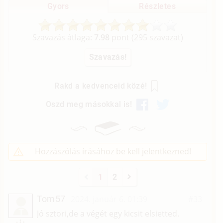
Gyors
Részletes
Szavazás átlaga:
7.98
pont (
295
szavazat)
Rakd a kedvenceid közé!
Oszd meg másokkal is!
Hozzászólás írásához be kell jelentkezned!
1
2
Tom57
2024. január 6. 01:39
#33
T
Jó sztori,de a végét egy kicsit elsietted.