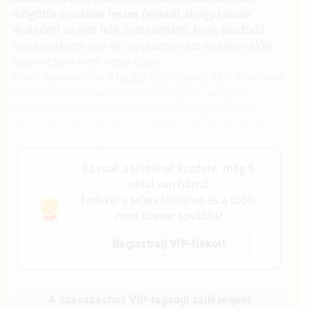
mögötte csodálva feszes fenekét ahogy lassan
lépkedett az ajtó felé. Észtevettem, hogy kezdődő
merevedésem van és igyekeztem ezt elrejteni előle.
Szerencsére nem vette észre.
Mikor bementünk a házba bocsánatot kért és elment
valami ruhát felvenni a bikini helyett, amíg én
elmentem elrakni a könyveimet. Ahogy mentem
vissza észrevettem, hogy a hálószoba ajtaja kicsit
nyitva van és megálltam.
Ez csak a történet kezdete, még 5
oldal van hátra!
Érdekel a teljes történet és a több,
mint tízezer további?
Regisztrálj VIP-fiókot!
A szavazáshoz VIP-tagsági szükséges!