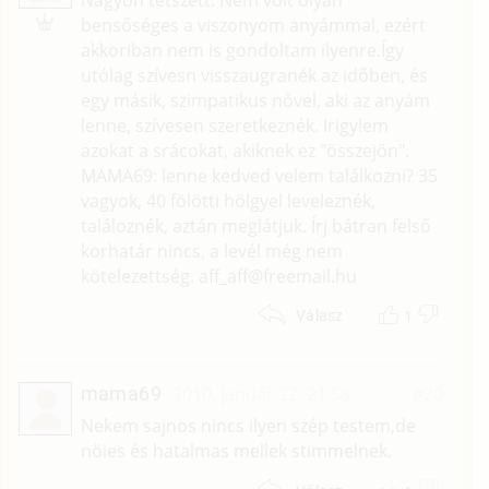
bensőséges a viszonyom anyámmal, ezért
akkoriban nem is gondoltam ilyenre.Így
utólag szívesn visszaugranék az időben, és
egy másik, szimpatikus nővel, aki az anyám
lenne, szívesen szeretkeznék. Irigylem
azokat a srácokat, akiknek ez "összejön".
MAMA69: lenne kedved velem találkozni? 35
vagyok, 40 fölötti hölgyel leveleznék,
találoznék, aztán meglátjuk. Írj bátran felső
korhatár nincs, a levél még nem
kötelezettség. aff_aff@freemail.hu
1
Válasz
mama69
2010. január 22. 21:58
#20
Nekem sajnos nincs ilyen szép testem,de
nöies és hatalmas mellek stimmelnek.