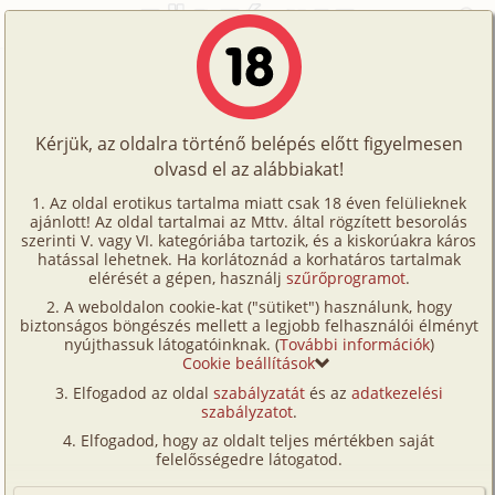
Főoldal
/
Történetek
/
Családi
/
Anyám
Történetek
Anyám
Képregények
Kérjük, az oldalra történő belépés előtt figyelmesen
Filmek
olvasd el az alábbiakat!
családi
,
anya
,
fia
Írók
Ismeretlen
Az oldal erotikus tartalma miatt csak 18 éven felülieknek
ajánlott! Az oldal tartalmai az Mttv. által rögzített besorolás
Tölts
szerinti V. vagy VI. kategóriába tartozik, és a kiskorúakra káros
Címkék
hatással lehetnek. Ha korlátoznád a korhatáros tartalmak
Szavazás átlaga:
7.98
pont (
295
szavazat)
fel
elérését a gépen, használj
szűrőprogramot
.
Kereső
Megjelenés:
2001. június 23.
A weboldalon cookie-kat ("sütiket") használunk, hogy
Te
Hossz:
10 154 karakter
biztonságos böngészés mellett a legjobb felhasználói élményt
VIP
nyújthassuk látogatóinknak. (
További információk
)
Elolvasva:
26 198 alkalommal
is!
Cookie beállítások
Fórum
(Minden résztvevő a képzelet szülötte (így nincs vérségi
Elfogadod az oldal
szabályzatát
és az
adatkezelési
kapcsolat közöttük), a valósággal való bármilyen egyezés
szabályzatot
.
Versenyeink
a véletlen műve.)
Elfogadod, hogy az oldalt teljes mértékben saját
Ügyfélszolgálat
felelősségedre látogatod.
Be kell vallanom, hogy mindig is fantáziáltam
anyámról. Freud szerint mindenki csinálja, de nekem
Írói segédletek