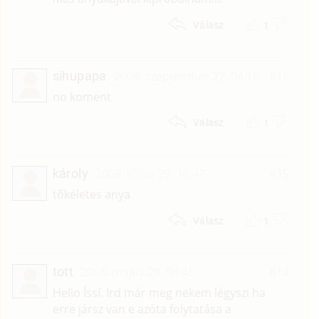
1
Válasz
sihupapa
2008. szeptember 27. 04:16
#16
no koment
1
Válasz
károly
2008. július 29. 16:47
#15
tőkéletes anya
1
Válasz
tott
2008. május 29. 08:46
#14
Hello Íssí. Ird már meg nekem légyszi ha
erre jársz van e azóta folytatása a