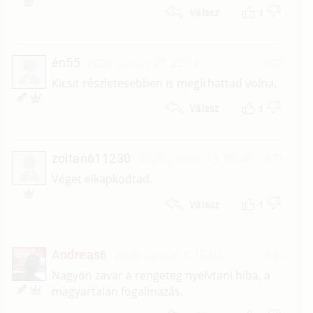
1
Válasz
én55
2020. június 27. 22:12
#32
É
Kicsit részletesebben is megírhattad volna.
1
Válasz
zoltan611230
2020. január 19. 09:40
#31
Z
Véget elkapkodtad.
1
Válasz
Andreas6
2020. január 7. 16:02
#30
Nagyon zavar a rengeteg nyelvtani hiba, a
magyartalan fogalmazás.