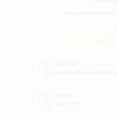
Szavazás átl
Rakd a kedvenceid közé!
Hozzászólás í
angel234
2022. február 10. 
A
Vannak benne szép gondolatok
veteran
2022. február 10. 0
V
Nagyon rövid.