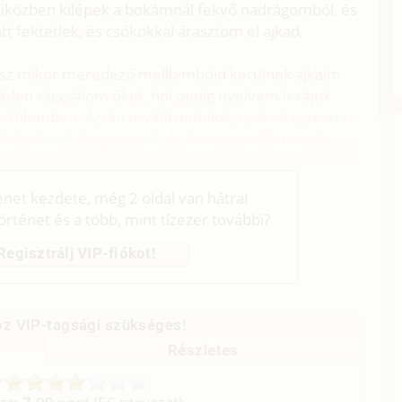
iközben kilépek a bokámnál fekvő nadrágomból, és
t fektetlek, és csókokkal árasztom el ajkad,
ögsz mikor meredező mellbimbóid kerülnek ajkaim
den rágcsálom őket, hol pedig nyelvem ír rájuk
k fülemben. Aztán tovább indulok, csókok ezreivel
fele haladok. Fogaimmal, és kezeimmel húzom le
ténet kezdete, még 2 oldal van hátra!
történet és a több, mint tízezer további?
Regisztrálj VIP-fiókot!
z VIP-tagsági szükséges!
Részletes