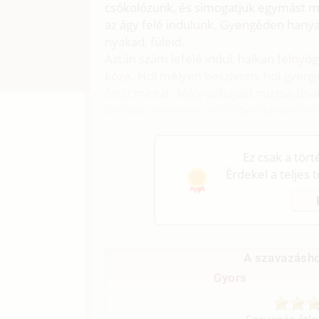
csókolózunk, és simogatjuk egymást m
az ágy felé indulunk. Gyengéden hanyat
nyakad, füleid.
Aztán szám lefelé indul, halkan felny
közé. Hol mélyen beszívom, hol gyengé
őrült mintát. Mély sóhajaid muzsikálna
borítom testedet, miközben lassan le
bugyidat.
Ez csak a tör
Érdekel a teljes 
A szavazásho
Gyors