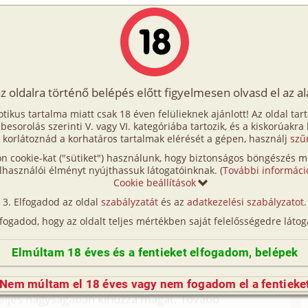
Írók
Tölts fel Te is!
Címkék
Kereső
VIP
Egyéb
az oldalra történő belépés előtt figyelmesen olvasd el az a
lek
otikus tartalma miatt csak 18 éven felülieknek ajánlott! Az oldal tar
zeretlek
t besorolás szerinti V. vagy VI. kategóriába tartozik, és a kiskorúakra
 korlátoznád a korhatáros tartalmak elérését a gépen, használj
szű
n cookie-kat ("sütiket") használunk, hogy biztonságos böngészés me
z elém. Teljes testeddel hozzám simulsz miközben
lhasználói élményt nyújthassuk látogatóinknak. (
További informáci
at simogatják, majd felfedező útra indulnak lefelé.
Cookie beállítások
 combjaid, amíg csak elérek. Visszafele már rövid
Elfogadod az oldal
szabályzatát
és az
adatkezelési szabályzatot
.
bolod az ingem, és lehúzod rólam. Én is lehúzom
lfogadod, hogy az oldalt teljes mértékben saját felelősségedre látog
le. Melleid már hetykén ágaskodnak, szinte szúrják a
. Már csak egy csipke bugyi van rajtad, azt
Elmúltam 18 éves és a fentieket elfogadom, belépek
z.
sómmal együtt a föld felé küldöd. Farkam
Nem múltam el 18 éves vagy nem fogadom el a fentieke
 teljes nagyságában kihúzza magát. Tovább