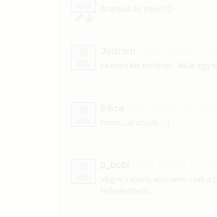
G
Aranyos és rövid 🙂
Judzsin
2002. február 19. 1
Kedves kis történet. Akár egy er
Ildica
2002. február 14. 19:2
hmm...aranyos. :-)
p_bubi
2002. február 14. 09:
Végre valami, ami nem csak a t
felfedezhető...