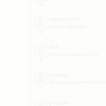
zoltan611230
2019. január 
Z
Aranyos ,csak rövid....
A57L
2018. május 16. 04:13
A
Kedves,de sajnos rövid lett.
zsuzsika
2015. január 7. 07:
Tényleg aranyos történet,de az
genius33
2012. december 3