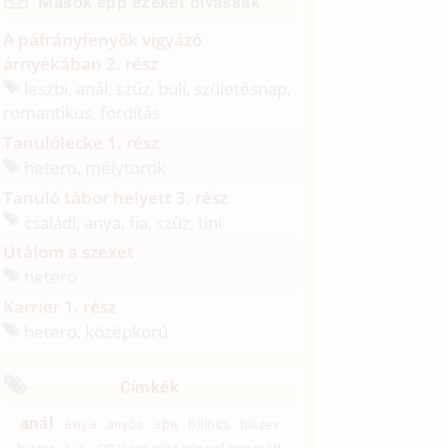
Mások épp ezeket olvassák
A páfrányfenyők vigyázó
árnyékában 2. rész
leszbi, anál, szűz, buli, születésnap,
romantikus, fordítás
Tanulólecke 1. rész
hetero, mélytorok
Tanuló tábor helyett 3. rész
családi, anya, fia, szűz, tini
Utálom a szexet
hetero
Karrier 1. rész
hetero, középkorú
Címkék
anál
anya
apa
bilincs
anyós
biszex