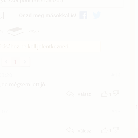
aga:
7.09
pont (
56
szavazat)
Oszd meg másokkal is!
rásához be kell jelentkezned!
1
03:20
#14
,de mégsem lett jó.
1
Válasz
1:07
#13
1
Válasz