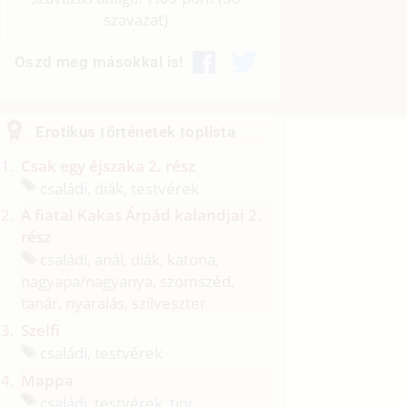
szavazat)
Oszd meg másokkal is!
Erotikus történetek toplista
Csak egy éjszaka 2. rész
családi, diák, testvérek
A fiatal Kakas Árpád kalandjai 2.
rész
családi, anál, diák, katona,
nagyapa/
nagyanya, szomszéd,
tanár, nyaralás, szilveszter
Szelfi
családi, testvérek
Mappa
családi, testvérek, tini