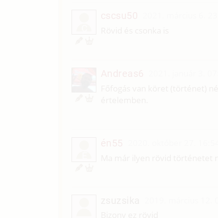
cscsu50
2021. március 6. 23
C
Rövid és csonka is
Andreas6
2021. január 3. 07
Főfogás van köret (történet) n
értelemben.
én55
2020. október 27. 16:5
É
Ma már ilyen rövid történetet 
zsuzsika
2019. március 12. 
Bizony ez rövid