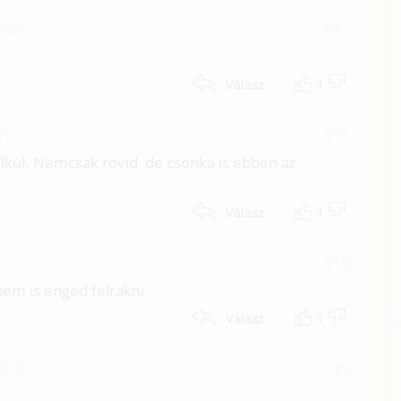
:40
#12
1
Válasz
:10
#11
élkül. Nemcsak rövid, de csonka is ebben az
1
Válasz
4
#10
nem is enged felrakni.
1
Válasz
09:37
#9