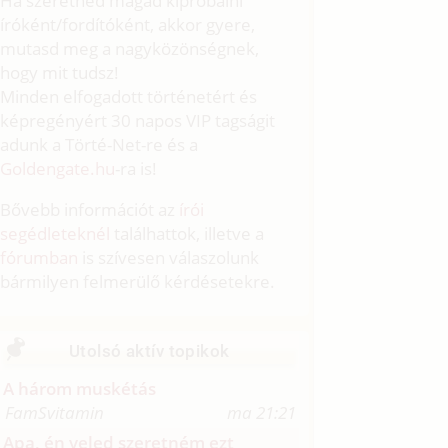
Ha szeretnéd magad kipróbálni
íróként/fordítóként, akkor gyere,
mutasd meg a nagyközönségnek,
hogy mit tudsz!
Minden elfogadott történetért és
képregényért 30 napos VIP tagságit
adunk a Törté-Net-re és a
Goldengate.hu
-ra is!
Bővebb információt az
írói
segédleteknél
találhattok, illetve a
fórumban
is szívesen válaszolunk
bármilyen felmerülő kérdésetekre.
Utolsó aktív topikok
A három muskétás
FamSvitamin
ma 21:21
Apa, én veled szeretném ezt