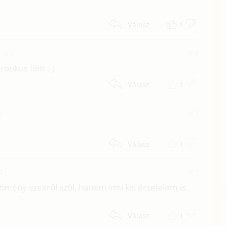
1
Válasz
8:43
#4
otikus film :-)
1
Válasz
9
#3
1
Válasz
42
#2
ömény szexről szól, hanem vmi kis érzelelem is
1
Válasz