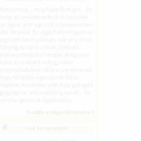
Basszameg... meg fogja Őt dugni... Én
meg, az unokatestvérük itt kuksolok
az ágyuk alatt egy szál, a boxeremben
álló farokkal. És végig hallani fogom az
egészet! Mert valóban, már el is értek
fülemig az apró csókok, ölelések
eltéveszthetetlen hangjai, ahogyan a
ruha, és a takaró suhog, mikor
megszabadulnak tőlük a szerelmesek,
hogy felfedjék egymásnak titkos
bájaikat, és mindez alatt Katy gyengéd
gügyögése, ami a velőmig hatolt... És
vért kergetett az ágyékomba.
Tovább a teljes történetre
Írók kerestetnek!