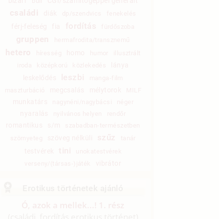
bizarr
CGI/számítógéppel generált
buli
családi
diák
dp/szendvics
fenekelés
fordítás
férj-feleség
fia
fürdőszoba
gruppen
hermafrodita/transznemű
hetero
homo
híresség
humor
illusztrált
lánya
iroda
középkorú
közlekedés
leszbi
leskelődés
manga-film
megcsalás
mélytorok
maszturbáció
MILF
munkatárs
nagynéni/nagybácsi
néger
nyaralás
nyilvános helyen
rendőr
romantikus
s/m
szabadban-természetben
szűz
szöveg nélküli
szörnyeteg
tanár
tini
testvérek
unokatestvérek
vibrátor
verseny/(társas-)játék
Erotikus történetek ajánló
Ó, azok a mellek...! 1. rész
(családi, fordítás erotikus történet)