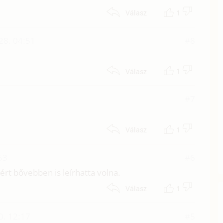
1
Válasz
28. 04:51
#8
1
Válasz
#7
1
Válasz
53
#6
ért bővebben is leírhatta volna.
1
Válasz
0. 12:17
#5