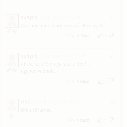
sunyilo
2018. június 2. 22:15
#6
S
Az alany mindig odavan az állítmányért...
1
Válasz
sunyilo
2018. április 15. 17:47
#5
S
Chris, ha a fasz egy pina előtt áll,
egybeolvadnak...
1
Válasz
A57L
2014. május 30. 05:28
#4
A
Jó kis történet.
1
Válasz