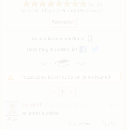
Szavazás átlaga:
7.79
pont (
86
szavazat)
Rakd a kedvenceid közé!
Oszd meg másokkal is!
Hozzászólás írásához be kell jelentkezned!
1
cscsu50
2021. január 18. 22:40
#10
C
kellemes albérlet
1
Válasz