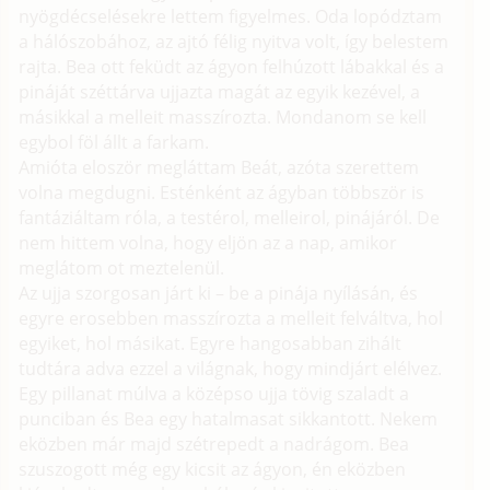
nyögdécselésekre lettem figyelmes. Oda lopództam
a hálószobához, az ajtó félig nyitva volt, így belestem
rajta. Bea ott feküdt az ágyon felhúzott lábakkal és a
pináját széttárva ujjazta magát az egyik kezével, a
másikkal a melleit masszírozta. Mondanom se kell
egybol föl állt a farkam.
Amióta eloször megláttam Beát, azóta szerettem
volna megdugni. Esténként az ágyban többször is
fantáziáltam róla, a testérol, melleirol, pinájáról. De
nem hittem volna, hogy eljön az a nap, amikor
meglátom ot meztelenül.
Az ujja szorgosan járt ki – be a pinája nyílásán, és
egyre erosebben masszírozta a melleit felváltva, hol
egyiket, hol másikat. Egyre hangosabban zihált
tudtára adva ezzel a világnak, hogy mindjárt elélvez.
Egy pillanat múlva a középso ujja tövig szaladt a
punciban és Bea egy hatalmasat sikkantott. Nekem
eközben már majd szétrepedt a nadrágom. Bea
szuszogott még egy kicsit az ágyon, én eközben