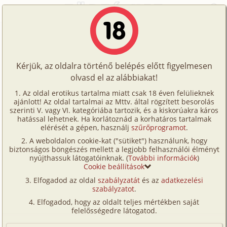
Főoldal
/
Történetek
/
Hetero
/
Albérlet
Történetek
Albérlet
Képregények
Kérjük, az oldalra történő belépés előtt figyelmesen
Filmek
olvasd el az alábbiakat!
hetero
,
anál
Írók
Ismeretlen
Az oldal erotikus tartalma miatt csak 18 éven felülieknek
ajánlott! Az oldal tartalmai az Mttv. által rögzített besorolás
Tölts
szerinti V. vagy VI. kategóriába tartozik, és a kiskorúakra káros
Címkék
hatással lehetnek. Ha korlátoznád a korhatáros tartalmak
Szavazás átlaga:
7.79
pont (
86
szavazat)
fel
elérését a gépen, használj
szűrőprogramot
.
Kereső
Megjelenés:
2001. június 26.
A weboldalon cookie-kat ("sütiket") használunk, hogy
Te
Hossz:
8 866 karakter
biztonságos böngészés mellett a legjobb felhasználói élményt
VIP
nyújthassuk látogatóinknak. (
További információk
)
Elolvasva:
3 922 alkalommal
is!
Cookie beállítások
Fórum
Elfogadod az oldal
szabályzatát
és az
adatkezelési
Pár éve felvételt nyertem egy dunántúli egyetemre.
szabályzatot
.
Versenyeink
Mivel elég messze volt az egyetem a lakásunktól,
Elfogadod, hogy az oldalt teljes mértékben saját
ezért úgy döntött a családi tanács, hogy albérletbe
Ügyfélszolgálat
felelősségedre látogatod.
költözöm. Leutaztunk, és elkezdtünk albérletet
Írói segédletek