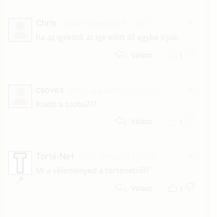
Chris
2004. december 9. 11:41
#3
ha az igekötő az ige előtt áll egybe írjuk.
1
Válasz
csoves
2002. augusztus 29. 11:37
#2
Kiado a szoba???
1
Válasz
Törté-Net
2002. január 17. 18:00
#1
Mi a véleményed a történetről?
1
Válasz