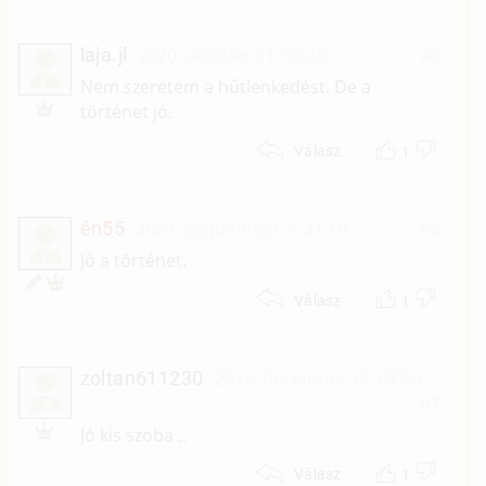
laja.jl
2020. október 31. 09:45
#9
L
Nem szeretem a hűtlenkedést. De a
történet jó.
1
Válasz
én55
2020. szeptember 1. 21:10
#8
É
Jó a történet.
1
Válasz
zoltan611230
2018. december 15. 07:50
#7
Z
Jó kis szoba ..
1
Válasz