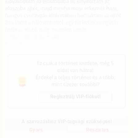
kióvakodtam az eloszobába és kinyitottam az
eloszoba ajtót, majd mintha most érkeznék haza,
hangos csoszogás kíséretében becsuktam az ajtót.
Bea kijött a hálószobából, egy türkizkék pongyola
fedte az elobb még meztelen testét.
– Szia! – köszöntem neki
– Már ilyen korán itthon vagy?
– Igen, mert elmaradt egy órám. És te?
Ez csak a történet kezdete, még 5
oldal van hátra!
Érdekel a teljes történet és a több,
mint tízezer további?
Regisztrálj VIP-fiókot!
A szavazáshoz VIP-tagsági szükséges!
Gyors
Részletes