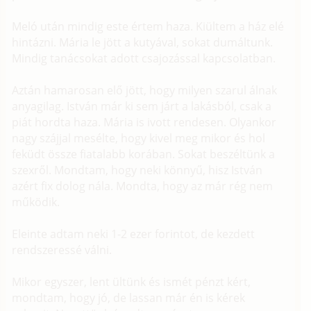
Meló után mindig este értem haza. Kiültem a ház elé
hintázni. Mária le jött a kutyával, sokat dumáltunk.
Mindig tanácsokat adott csajozással kapcsolatban.
Aztán hamarosan elő jött, hogy milyen szarul álnak
anyagilag. István már ki sem járt a lakásból, csak a
piát hordta haza. Mária is ivott rendesen. Olyankor
nagy szájjal mesélte, hogy kivel meg mikor és hol
feküdt össze fiatalabb korában. Sokat beszéltünk a
szexről. Mondtam, hogy neki könnyű, hisz István
azért fix dolog nála. Mondta, hogy az már rég nem
működik.
Eleinte adtam neki 1-2 ezer forintot, de kezdett
rendszeressé válni.
Mikor egyszer, lent ültünk és ismét pénzt kért,
mondtam, hogy jó, de lassan már én is kérek