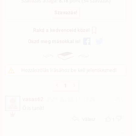
Szavazás átlaga:
8.18
pont (
34
szavazat)
Rakd a kedvenceid közé!
Oszd meg másokkal is!
Hozzászólás írásához be kell jelentkezned!
1
vasas62
2023. április 11. 13:24
#15
V
Ő is tanít!
1
Válasz