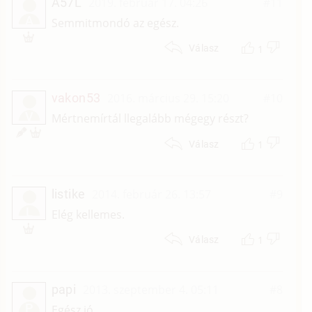
A57L
2019. február 17. 04:26
#11
A
Semmitmondó az egész.
1
Válasz
vakon53
2016. március 29. 15:20
#10
V
Mértnemírtál llegalább mégegy részt?
1
Válasz
listike
2014. február 26. 13:57
#9
L
Elég kellemes.
1
Válasz
papi
2013. szeptember 4. 05:11
#8
P
Egész jó