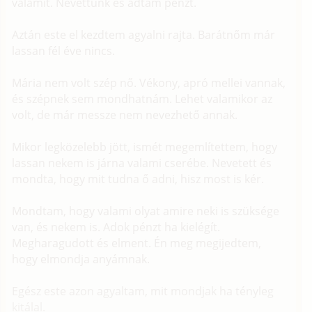
valamit. Nevettünk és adtam pénzt.
Aztán este el kezdtem agyalni rajta. Barátnőm már
lassan fél éve nincs.
Mária nem volt szép nő. Vékony, apró mellei vannak,
és szépnek sem mondhatnám. Lehet valamikor az
volt, de már messze nem nevezhető annak.
Mikor legközelebb jött, ismét megemlítettem, hogy
lassan nekem is járna valami cserébe. Nevetett és
mondta, hogy mit tudna ő adni, hisz most is kér.
Mondtam, hogy valami olyat amire neki is szüksége
van, és nekem is. Adok pénzt ha kielégít.
Megharagudott és elment. Én meg megijedtem,
hogy elmondja anyámnak.
Egész este azon agyaltam, mit mondjak ha tényleg
kitálal.