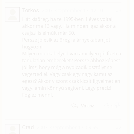
Torkos
2007. szeptember 17. 12:10
#3
Hát kisöreg, ha te 1995-ben 1 éves voltál,
akkor ma 13 vagy. Ha minden igaz akkor a
csajszi is elmúlt már 50.
Persze jólesik az öreg fa árnyékában jót
hugyozni.
Milyen munkahelyed van ami ilyen jól fizeti a
tanulatlan embereket? Persze ahhoz képest
jól írsz, hogy még a nyolcadik osztályt se
végezted el. Vagy csak egy nagy kamu az
egész? Akkor viszont csak kicsit figyelmetlen
vagy, amin könnyű segíteni. Légy precíz!
Fog ez menni.
1
Válasz
Crad
2007. szeptember 17. 09:55
#2