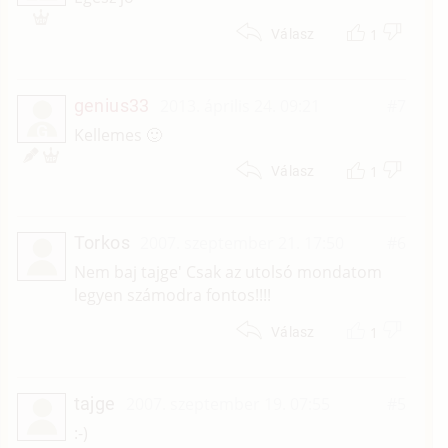
1
Válasz
genius33
2013. április 24. 09:21
#7
G
Kellemes 🙂
1
Válasz
Torkos
2007. szeptember 21. 17:50
#6
Nem baj tajge' Csak az utolsó mondatom
legyen számodra fontos!!!!
1
Válasz
tajge
2007. szeptember 19. 07:55
#5
:-)