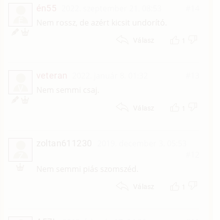
én55
2022. szeptember 21. 08:53
#14
É
Nem rossz, de azért kicsit undorító.
1
Válasz
veteran
2022. január 8. 01:32
#13
V
Nem semmi csaj.
1
Válasz
zoltan611230
2019. december 3. 05:53
#12
Z
Nem semmi piás szomszéd.
1
Válasz