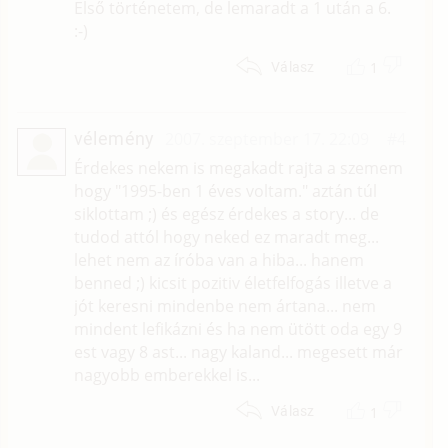
Első történetem, de lemaradt a 1 után a 6.
:-)
1
Válasz
vélemény
2007. szeptember 17. 22:09
#4
Érdekes nekem is megakadt rajta a szemem
hogy "1995-ben 1 éves voltam." aztán túl
siklottam ;) és egész érdekes a story... de
tudod attól hogy neked ez maradt meg...
lehet nem az íróba van a hiba... hanem
benned ;) kicsit pozitiv életfelfogás illetve a
jót keresni mindenbe nem ártana... nem
mindent lefikázni és ha nem ütött oda egy 9
est vagy 8 ast... nagy kaland... megesett már
nagyobb emberekkel is...
1
Válasz