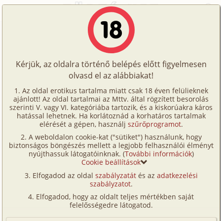
Főoldal
/
Történetek
/
Hetero
/
Kölcsön
Történetek
Kölcsön
Képregények
Kérjük, az oldalra történő belépés előtt figyelmesen
Filmek
olvasd el az alábbiakat!
hetero
Írók
Tajge
Az oldal erotikus tartalma miatt csak 18 éven felülieknek
ajánlott! Az oldal tartalmai az Mttv. által rögzített besorolás
Tölts
szerinti V. vagy VI. kategóriába tartozik, és a kiskorúakra káros
Címkék
hatással lehetnek. Ha korlátoznád a korhatáros tartalmak
Szavazás átlaga:
8.18
pont (
34
szavazat)
fel
elérését a gépen, használj
szűrőprogramot
.
Kereső
Megjelenés:
2007. szeptember 17.
A weboldalon cookie-kat ("sütiket") használunk, hogy
Te
Hossz:
9 776 karakter
biztonságos böngészés mellett a legjobb felhasználói élményt
VIP
nyújthassuk látogatóinknak. (
További információk
)
Elolvasva:
2 534 alkalommal
is!
Cookie beállítások
Fórum
Elfogadod az oldal
szabályzatát
és az
adatkezelési
1995-ben 1 éves voltam.
szabályzatot
.
Versenyeink
Elfogadod, hogy az oldalt teljes mértékben saját
Új lakók költöztek a szomszédba. Hamar jó kapcsolat
Ügyfélszolgálat
felelősségedre látogatod.
alakult ki. István és Mária hamar beilleszkedtek. 40
Írói segédletek