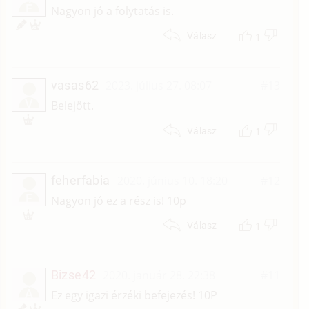
É
Nagyon jó a folytatás is.
1
Válasz
vasas62
2023. július 27. 08:07
#13
V
Belejött.
1
Válasz
feherfabia
2020. június 10. 18:20
#12
F
Nagyon jó ez a rész is! 10p
1
Válasz
Bizse42
2020. január 28. 22:38
#11
Á
Ez egy igazi érzéki befejezés! 10P