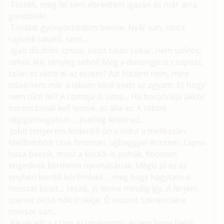
Tessék, még fel sem ébredtem igazán és már arra
gondolok!
Tovább gyönyörködöm benne. Nyár van, nincs
rajtunk takaró, sem...
Igazi díszhím, izmos, kicsit talán szikár, nem szőrös,
sehol. Jéé, tényleg sehol! Még a dorongja is csupasz,
talán ez vette el az eszem? Azt hiszem nem, mire
odaértem már a lábam közé esett az agyam. Ez hogy
nem tűnt fel? A combja is sima... Ha borotválja akkor
borostásnak kell lennie, az álla az. A többit
végigsimogatom... esetleg felébred...
Jobb tenyerem felderítő útra indul a mellkasán.
Mellbimbóit csak finoman, ujjheggyel érintem. Lapos
hasa beesik, most a kockái is puhák, finoman
engednek körmeim nyomásának. Mégis jó ez az
enyhén bordó körömlakk... meg hogy hagytam a
hosszát kicsit... teszik, jó lenne mindig így. A férjem
szerint olcsó nők trükkje. Ő viszont szerencsére
messze van...
Kiszáradt a szám az izgalomtól, érzem hogy belül