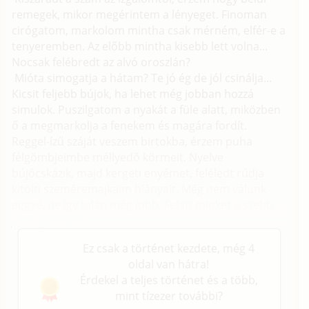
remegek, mikor megérintem a lényeget. Finoman
cirógatom, markolom mintha csak mérném, elfér-e a
tenyeremben. Az előbb mintha kisebb lett volna...
Nocsak felébredt az alvó oroszlán?
Mióta simogatja a hátam? Te jó ég de jól csinálja...
Kicsit feljebb bújok, ha lehet még jobban hozzá
simulok. Puszilgatom a nyakát a füle alatt, miközben
ő a megmarkolja a fenekem és magára fordít.
Reggel-ízű száját veszem birtokba, érzem puha
félgömbjeimbe méllyedő körmeit. Nyelve
bújócskázik, majd kergeti enyémet, feléledt rúdja
kitölti szeméremajkaim hiányait. Még nem válunk
eggyé, de így talán még jobb. Felajz minket a szebb
jövő igéretével...
Ez csak a történet kezdete, még 4
oldal van hátra!
Érdekel a teljes történet és a több,
mint tízezer további?