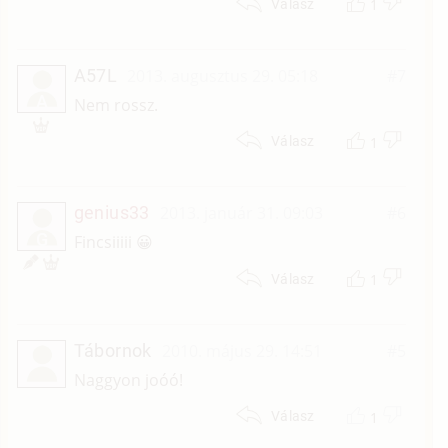
1
Válasz
A57L
2013. augusztus 29. 05:18
#7
A
Nem rossz.
1
Válasz
genius33
2013. január 31. 09:03
#6
G
Fincsiiiii 😀
1
Válasz
Tábornok
2010. május 29. 14:51
#5
Naggyon joóó!
1
Válasz