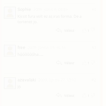
Sophie
2009. július 8. 04:59
#4
Kicsit fura volt ez az iras forma. De a
tortenet jo.
1
Válasz
free
2009. június 19. 16:14
#3
hűűűűűűha.....
1
Válasz
azavalaki
2009. április 27. 13:12
#2
Jó
1
Válasz