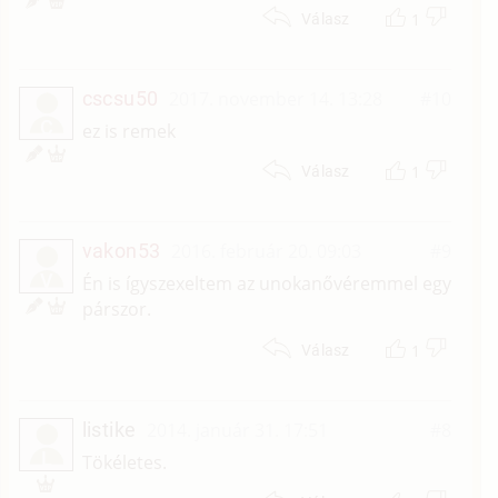
1
Válasz
cscsu50
2017. november 14. 13:28
#10
C
ez is remek
1
Válasz
vakon53
2016. február 20. 09:03
#9
V
Én is ígyszexeltem az unokanővéremmel egy
párszor.
1
Válasz
listike
2014. január 31. 17:51
#8
L
Tökéletes.