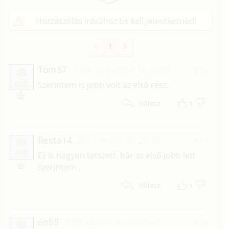
Hozzászólás írásához be kell jelentkezned!
1
Tom57
2024. augusztus 15. 00:48
#16
T
Szerintem is jobb volt az első rész.
1
Válasz
fiesta14
2024. május 15. 21:39
#15
F
Ez is nagyon tetszett. bár az első jobb lett
szerintem .
1
Válasz
én55
2023. december 28. 08:46
#14