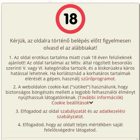
Főoldal
/
Történetek
/
Családi
/
Színház után... 2. rész - Reggel
Történetek
Színház után... 2. rész - Reggel
Képregények
Kérjük, az oldalra történő belépés előtt figyelmesen
Filmek
olvasd el az alábbiakat!
családi
,
mélytorok
Írók
Primeriusz
Az oldal erotikus tartalma miatt csak 18 éven felülieknek
ajánlott! Az oldal tartalmai az Mttv. által rögzített besorolás
Tölts
szerinti V. vagy VI. kategóriába tartozik, és a kiskorúakra káros
Címkék
hatással lehetnek. Ha korlátoznád a korhatáros tartalmak
Szavazás átlaga:
8.95
pont (
162
szavazat)
fel
elérését a gépen, használj
szűrőprogramot
.
Kereső
Megjelenés:
2009. április 27.
A weboldalon cookie-kat ("sütiket") használunk, hogy
Te
Hossz:
7 761 karakter
biztonságos böngészés mellett a legjobb felhasználói élményt
VIP
nyújthassuk látogatóinknak. (
További információk
)
Elolvasva:
9 175 alkalommal
is!
Cookie beállítások
Fórum
Elfogadod az oldal
szabályzatát
és az
adatkezelési
Előzmény
Színház után... 1. rész (családi, anál,
szabályzatot
.
Versenyeink
testvérek)
Elfogadod, hogy az oldalt teljes mértékben saját
Ügyfélszolgálat
felelősségedre látogatod.
(Minden résztvevő a képzelet szülötte (így nincs vérségi
kapcsolat közöttük), a valósággal való bármilyen egyezés
Írói segédletek