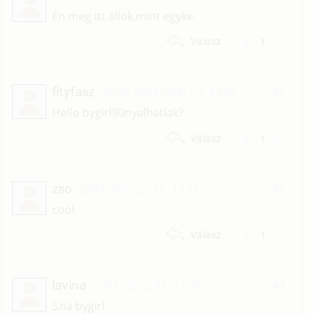
Én meg itt állok,mint egyke.
1
Válasz
fityfasz
2003. december 21. 23:58
#6
Hello bygirl!Kinyalhatlak?
1
Válasz
zso
2003. február 15. 13:45
#5
cool
1
Válasz
lavina
2002. július 18. 15:08
#4
Szia bygirl