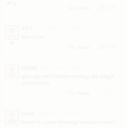
1
Válasz
A57L
2013. július 24. 04:30
#15
A
Nem rossz.
1
Válasz
sztbali
2009. június 3. 09:11
#14
Igaz vagy nem? Nekem mindegy. Bár eléggé
összecsapott.
1
Válasz
imi36
2009. május 6. 09:07
#13
Nekem is szuper lenne egy beválalos növér!