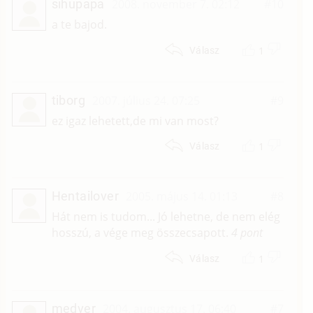
sihupapa
2008. november 7. 02:12
#10
a te bajod.
1
Válasz
tiborg
2007. július 24. 07:25
#9
ez igaz lehetett,de mi van most?
1
Válasz
Hentailover
2005. május 14. 01:13
#8
Hát nem is tudom... Jó lehetne, de nem elég
hosszú, a vége meg összecsapott.
4 pont
1
Válasz
medver
2004. augusztus 17. 06:40
#7