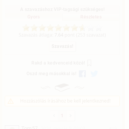
A szavazáshoz VIP-tagsági szükséges!
Gyors
Részletes
Szavazás átlaga:
7.64
pont (
253
szavazat)
Rakd a kedvenceid közé!
Oszd meg másokkal is!
Hozzászólás írásához be kell jelentkezned!
1
Tom57
2024. január 9. 02:03
#19