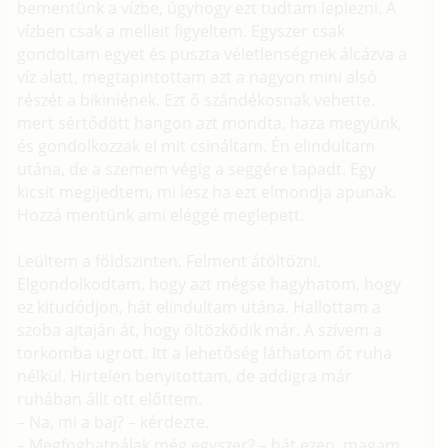
bementünk a vízbe, úgyhogy ezt tudtam leplezni. A
vízben csak a melleit figyeltem. Egyszer csak
gondoltam egyet és puszta véletlenségnek álcázva a
víz alatt, megtapintottam azt a nagyon mini alsó
részét a bikiniének. Ezt ő szándékosnak vehette.
mert sértődött hangon azt mondta, haza megyünk,
és gondolkozzak el mit csináltam. Én elindultam
utána, de a szemem végig a seggére tapadt. Egy
kicsit megijedtem, mi lesz ha ezt elmondja apunak.
Hozzá mentünk ami eléggé meglepett.
Leültem a földszinten. Felment átöltözni.
Elgondolkodtam, hogy azt mégse hagyhatom, hogy
ez kitudódjon, hát elindultam utána. Hallottam a
szoba ajtaján át, hogy öltözködik már. A szívem a
torkomba ugrott. Itt a lehetőség láthatom őt ruha
nélkül. Hirtelen benyitottam, de addigra már
ruhában állt ott előttem.
– Na, mi a baj? – kérdezte.
– Megfoghatnálak még egyszer? – hát ezen, magam