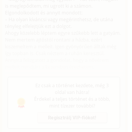
is meglepődtem, mi ugrott ki a számon.
Elgondolkodott és annyit mondott:
– Ha olyan kíváncsi vagy megérinthetsz, de utána
tényleg elfelejtjük ezt a dolgot.
Ahogy közelebb léptem egyre szűkebb lett a gatyám.
Nem mertem ajtóstól rontani a házba, ezért
kiszemeltem a melleit. Igen gyönyörűen álltak még
így topban is. Csak néztem a ruhán keresztül.
Annyira felizgatott a gondolat, hogy a nővérem
melleit mindjárt a kezemben érezhetem.
Ez csak a történet kezdete, még 3
oldal van hátra!
Érdekel a teljes történet és a több,
mint tízezer további?
Regisztrálj VIP-fiókot!