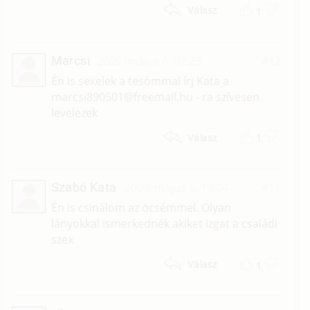
1
Válasz
Marcsi
2009. május 6. 07:25
#12
Én is sexelek a tesómmal írj Kata a
marcsi890501@freemail.hu - ra szívesen
levelezek
1
Válasz
Szabó Kata
2009. május 5. 19:04
#11
Én is csinálom az öcsémmel. Olyan
lányokkal ismerkednék akiket izgat a családi
szex
1
Válasz