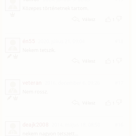
T
Közepes történetnek tartom.
1
Válasz
én55
2020. július 21. 09:04
#18
É
Nekem tetszik.
1
Válasz
veteran
2016. december 6. 09:26
#17
V
Nem rossz.
1
Válasz
deajk2008
2014. május 18. 08:50
#16
D
nekem nagyon tetszett...