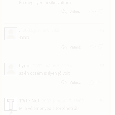
Én meg ilyen öcsike voltam
1
Válasz
.
2002. június 9. 20:26
#3
:DDD
1
Válasz
bygirl
2002. május 5. 11:34
#2
az én öcsém is ilyen jó volt
1
Válasz
Törté-Net
2002. január 17. 18:00
#1
Mi a véleményed a történetről?