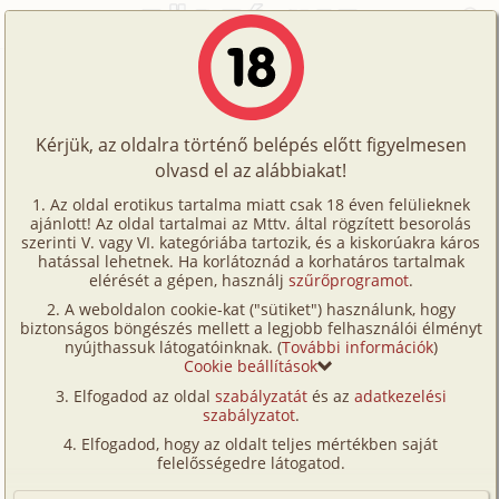
Főoldal
/
Történetek
/
Családi
/
A nővéremmel
Történetek
A nővéremmel
Képregények
Kérjük, az oldalra történő belépés előtt figyelmesen
Filmek
olvasd el az alábbiakat!
családi
,
testvérek
Írók
Ismeretlen
Az oldal erotikus tartalma miatt csak 18 éven felülieknek
ajánlott! Az oldal tartalmai az Mttv. által rögzített besorolás
Tölts
szerinti V. vagy VI. kategóriába tartozik, és a kiskorúakra káros
Címkék
hatással lehetnek. Ha korlátoznád a korhatáros tartalmak
Szavazás átlaga:
7.64
pont (
253
szavazat)
fel
elérését a gépen, használj
szűrőprogramot
.
Kereső
Megjelenés:
2001. június 24.
A weboldalon cookie-kat ("sütiket") használunk, hogy
Te
Hossz:
5 303 karakter
biztonságos böngészés mellett a legjobb felhasználói élményt
VIP
nyújthassuk látogatóinknak. (
További információk
)
Elolvasva:
17 522 alkalommal
is!
Cookie beállítások
Fórum
(Minden résztvevő a képzelet szülötte (így nincs vérségi
Elfogadod az oldal
szabályzatát
és az
adatkezelési
kapcsolat közöttük), a valósággal való bármilyen egyezés
szabályzatot
.
Versenyeink
a véletlen műve.)
Elfogadod, hogy az oldalt teljes mértékben saját
Ügyfélszolgálat
felelősségedre látogatod.
Két nővérem van és mind a kettő kurva jól néz ki. A
kapcsolatunk sose volt olyan közeli, hogy testvérként
Írói segédletek