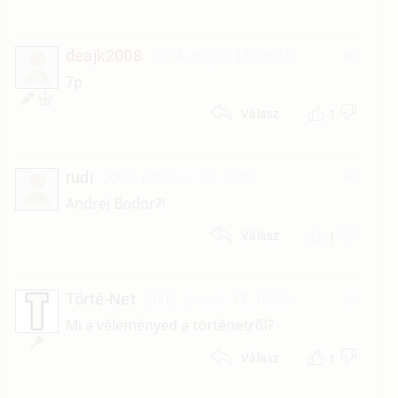
deajk2008
2014. május 18. 08:55
#3
D
7p
1
Válasz
rudi
2002. október 19. 14:07
#2
Andrej Bodor?!
1
Válasz
Törté-Net
2002. január 17. 18:00
#1
Mi a véleményed a történetről?
1
Válasz