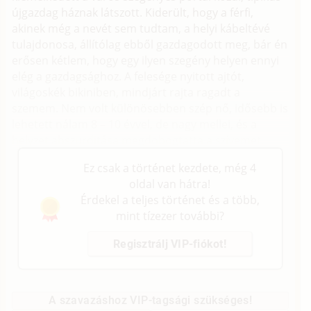
újgazdag háznak látszott. Kiderült, hogy a férfi,
akinek még a nevét sem tudtam, a helyi kábeltévé
tulajdonosa, állítólag ebből gazdagodott meg, bár én
erősen kétlem, hogy egy ilyen szegény helyen ennyi
elég a gazdagsághoz. A felesége nyitott ajtót,
világoskék bikiniben, mindjárt rajta ragadt a
szemem. Nem volt különösebben szép nő, idősebb is
lehetett nálam 8 – 10 évvel, de nagy mellei, és a
helyzet abszurditása megdobogtatta a szívemet.
Ez csak a történet kezdete, még 4
oldal van hátra!
Érdekel a teljes történet és a több,
mint tízezer további?
Regisztrálj VIP-fiókot!
A szavazáshoz VIP-tagsági szükséges!