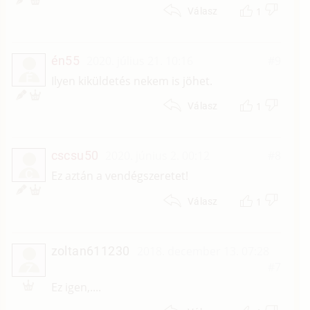
1
Válasz
én55
2020. július 21. 10:16
#9
É
Ilyen kiküldetés nekem is jöhet.
1
Válasz
cscsu50
2020. június 2. 00:12
#8
C
Ez aztán a vendégszeretet!
1
Válasz
zoltan611230
2018. december 13. 07:28
#7
Z
Ez igen,....