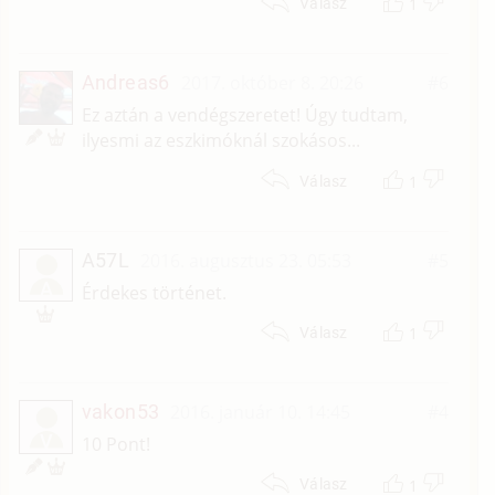
1
Válasz
Andreas6
2017. október 8. 20:26
#6
Ez aztán a vendégszeretet! Úgy tudtam,
ilyesmi az eszkimóknál szokásos...
1
Válasz
A57L
2016. augusztus 23. 05:53
#5
A
Érdekes történet.
1
Válasz
vakon53
2016. január 10. 14:45
#4
V
10 Pont!
1
Válasz