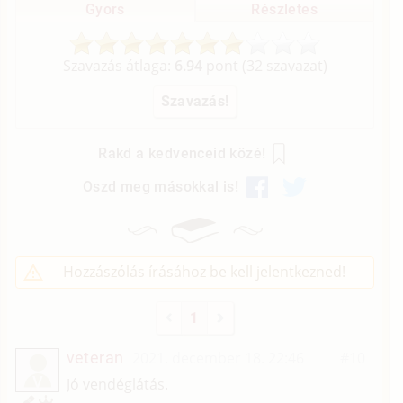
Gyors
Részletes
Szavazás átlaga:
6.94
pont (
32
szavazat)
Rakd a kedvenceid közé!
Oszd meg másokkal is!
Hozzászólás írásához be kell jelentkezned!
1
veteran
2021. december 18. 22:46
#10
V
Jó vendéglátás.