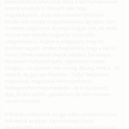
helyesbítettem leforrázva, noha a férfi nyilvánvalóan
értette az előzőt is. Tetszett neki, hogy
megalázkodom, most már szemmel láthatóan
büszke volt csekély magyartudására, így egész úton
őt kellett hallgatnom. Az anyja magyar volt, de senki
mással nem beszélt magyarul, társai előtt
szégyellhette is. Engem is kifaggatott, hogy mi
járatban vagyok. Amikor meghallotta, hogy a Városi
Tanács főmérnökével akarok beszélni, harsányan
fölnevetett hátborzongató, cigarettától rekedt
hangján: – Az ilyenkor már részeg. Részeg, mint a – itt
elakadt, de gyorsan folytatta – Tudja? Meghívom
magunknál, megiszunk néhány pohárral,
feleségemmel megismerkedik – és itt kacsintott.
Ajjaj, mi lesz ebből – gondoltam, de nem mertem
nemet mondani.
A főtéren szálltunk le, és egy széles aszfaltozott utca
felé vettük az irányt. Háromszintes házuk
kiemelkedett a város szegényes portái közül, tipikus