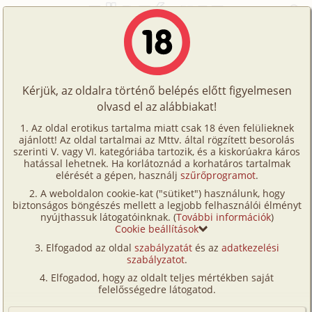
Főoldal
/
Történetek
/
Hetero
/
Kiküldetésen
Történetek
Kiküldetésen
Képregények
Kérjük, az oldalra történő belépés előtt figyelmesen
Filmek
olvasd el az alábbiakat!
hetero
,
iroda
Írók
Andrej Bodor
Az oldal erotikus tartalma miatt csak 18 éven felülieknek
ajánlott! Az oldal tartalmai az Mttv. által rögzített besorolás
Tölts
szerinti V. vagy VI. kategóriába tartozik, és a kiskorúakra káros
Címkék
hatással lehetnek. Ha korlátoznád a korhatáros tartalmak
Szavazás átlaga:
6.94
pont (
32
szavazat)
fel
elérését a gépen, használj
szűrőprogramot
.
Kereső
Megjelenés:
2001. június 24.
A weboldalon cookie-kat ("sütiket") használunk, hogy
Te
Hossz:
7 377 karakter
biztonságos böngészés mellett a legjobb felhasználói élményt
VIP
nyújthassuk látogatóinknak. (
További információk
)
Elolvasva:
2 604 alkalommal
is!
Cookie beállítások
Fórum
Elfogadod az oldal
szabályzatát
és az
adatkezelési
Eredeti: Index -
Erotikus fantáziáink
szabályzatot
.
Versenyeink
Egy kelet – európai országban dolgozom, immár
Elfogadod, hogy az oldalt teljes mértékben saját
Ügyfélszolgálat
felelősségedre látogatod.
négy éve. Eddig a helyiekkel nem sok kapcsolatom
volt, talán mert nem kifejezetten kedvelik a
Írói segédletek