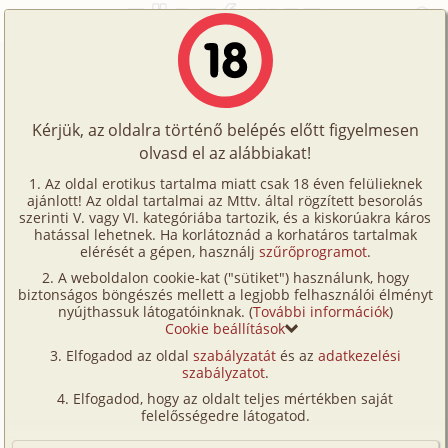
Főoldal
/
Történetek
/
Hetero
/
Szaunában
Történetek
Szaunában
Képregények
Kérjük, az oldalra történő belépés előtt figyelmesen
Filmek
olvasd el az alábbiakat!
hetero
Írók
Ismeretlen
Az oldal erotikus tartalma miatt csak 18 éven felülieknek
ajánlott! Az oldal tartalmai az Mttv. által rögzített besorolás
Tölts
szerinti V. vagy VI. kategóriába tartozik, és a kiskorúakra káros
Címkék
hatással lehetnek. Ha korlátoznád a korhatáros tartalmak
Szavazás átlaga:
6
pont (
42
szavazat)
fel
elérését a gépen, használj
szűrőprogramot
.
Kereső
Megjelenés:
2001. június 24.
A weboldalon cookie-kat ("sütiket") használunk, hogy
Te
Hossz:
3 110 karakter
biztonságos böngészés mellett a legjobb felhasználói élményt
VIP
nyújthassuk látogatóinknak. (
További információk
)
Elolvasva:
2 265 alkalommal
is!
Cookie beállítások
Fórum
Elfogadod az oldal
szabályzatát
és az
adatkezelési
Félhomály volt a szaunában és nagyon meleg.
szabályzatot
.
Versenyeink
Egy idő után apró izzadságcseppek jelentek meg a
Elfogadod, hogy az oldalt teljes mértékben saját
bőrömön. Elképzeltem, hogy ott vagy mellettem,
Ügyfélszolgálat
felelősségedre látogatod.
gyönyörű tested egy vékony lepedőbe csavarva.
Írói segédletek