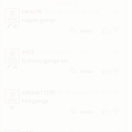
cscsu50
2020. december 20. 18:07
#5
C
nagyon gyenge
1
Válasz
én55
2020. augusztus 3. 08:31
#4
É
Ez bizony gyenge lett.
1
Válasz
zoltan611230
2018. december 3. 05:18
#3
Z
Picit gyenge.
1
Válasz