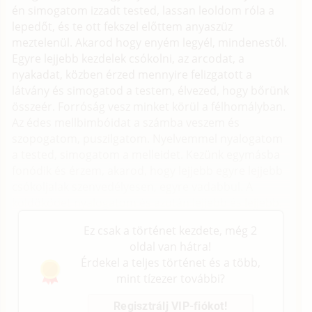
én simogatom izzadt tested, lassan leoldom róla a
lepedőt, és te ott fekszel előttem anyaszüz
meztelenül. Akarod hogy enyém legyél, mindenestől.
Egyre lejjebb kezdelek csókolni, az arcodat, a
nyakadat, közben érzed mennyire felizgatott a
látvány és simogatod a testem, élvezed, hogy bőrünk
összeér. Forróság vesz minket körül a félhomályban.
Az édes mellbimbóidat a számba veszem és
szopogatom, puszilgatom. Nyelvemmel nyalogatom
a tested, simogatom a melleidet. Kezünk egymásba
fonódik és érzem, akarod, hogy lejjebb egyre lejjebb
csókoljalak szenvedélyesen, egyre vadabbul. A
köldöködet nyalogatom és azután lejjebb és lejjebb.
Ez csak a történet kezdete, még 2
oldal van hátra!
Érdekel a teljes történet és a több,
mint tízezer további?
Regisztrálj VIP-fiókot!