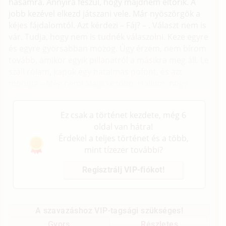
hasamra. Annyira feszül, hogy majdnem eltörik. A
jobb kezével elkezd játszani vele. Már nyöszörgök a
kéjes fájdalomtól. Azt kérdezi – Fáj? – . Választ nem is
vár. Tudja, hogy nem is tudnék válaszolni. Keze egyre
és egyre gyorsabban mozog. Úgy érzem, nem bírom
tovább, amikor egyik pillanatról a másikra meg áll. Le
száll rólam, kapok egy hatalmas pofont, és azt
mondja – Még nem! Majd később. Hallom, hogy
elmegy.
Ez csak a történet kezdete, még 6
oldal van hátra!
Érdekel a teljes történet és a több,
mint tízezer további?
Regisztrálj VIP-fiókot!
A szavazáshoz VIP-tagsági szükséges!
Gyors
Részletes