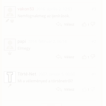
vakon53
2016. április 2. 12:53
#3
V
Nemfognakmeg az ijenírások.
1
Válasz
papi
2014. február 2. 06:14
#2
P
Elmegy
1
Válasz
Törté-Net
2007. január 5. 00:00
#1
Mi a véleményed a történetről?
1
Válasz