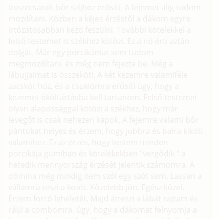
összecsatolt bőr szíjhoz erősíti. A fejemet alig tudom
mozdítani. Közben a kéjes érzéstől a dákom egyre
irtózatosabban kezd feszülni. További kötelekkel a
felső testemet is székhez kötözi. Ez a nő érti aztán
dolgát. Már egy porcikámat sem tudom
megmozdítani, és még nem fejezte be. Még a
lábujjaimat is összeköti. A két kezemre valamiféle
zacskót húz, és a csuklómra erősíti úgy, hogy a
kezemet ököltartásba kell tartanom. Felső testemet
olyan alapossággal kötözi a székhez, hogy már
levegőt is csak nehezen kapok. A fejemre valami bőr
pántokat helyez és érzem, hogy jobbra és balra kiköti
valamihez. Ez az érzés, hogy testem minden
porcikája gumiban és kötelékekben "vergődik " a
hetedik mennyország érzését jelentik számomra. A
dómina még mindig nem szól egy szót sem. Lassan a
vállamra teszi a kezét. Közelebb jön. Egész közel.
Érzem forró leheletét. Majd átteszi a lábát rajtam és
ráül a combomra, úgy, hogy a dákomat felnyomja a