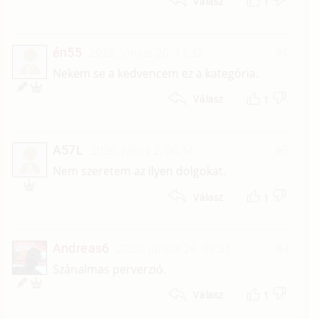
1
Válasz
én55
2022. június 20. 13:32
#6
É
Nekem se a kedvencem ez a kategória.
1
Válasz
A57L
2020. július 2. 04:14
#5
A
Nem szeretem az ilyen dolgokat.
1
Válasz
Andreas6
2020. június 26. 06:31
#4
Szánalmas perverzió.
1
Válasz