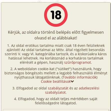
Főoldal
/
Történetek
/
S/m
/
Cím nélkül
Történetek
Cím nélkül
Képregények
Kérjük, az oldalra történő belépés előtt figyelmesen
Filmek
olvasd el az alábbiakat!
s/
m
,
bilincs
Írók
rubber68
Az oldal erotikus tartalma miatt csak 18 éven felülieknek
ajánlott! Az oldal tartalmai az Mttv. által rögzített besorolás
Tölts
szerinti V. vagy VI. kategóriába tartozik, és a kiskorúakra káros
Címkék
hatással lehetnek. Ha korlátoznád a korhatáros tartalmak
Szavazás átlaga:
4.93
pont (
14
szavazat)
fel
elérését a gépen, használj
szűrőprogramot
.
Kereső
Megjelenés:
2007. január 5.
A weboldalon cookie-kat ("sütiket") használunk, hogy
Te
Hossz:
11 783 karakter
biztonságos böngészés mellett a legjobb felhasználói élményt
VIP
nyújthassuk látogatóinknak. (
További információk
)
Elolvasva:
1 772 alkalommal
is!
Cookie beállítások
Fórum
Elfogadod az oldal
szabályzatát
és az
adatkezelési
Ülök egy magas támlás széken egy tükrökkel teli
szabályzatot
.
Versenyeink
szobában. Talpig gumiban. Velem szemben ott áll
Elfogadod, hogy az oldalt teljes mértékben saját
egy domina. Totál gumiban, maszkban. Kezeiben
Ügyfélszolgálat
felelősségedre látogatod.
kötél, szájpecek, bilincs, stb. Oda lép hozzám. Nem
Írói segédletek