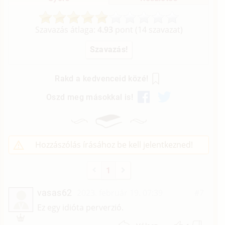
Szavazás átlaga:
4.93
pont (
14
szavazat)
Rakd a kedvenceid közé!
Oszd meg másokkal is!
Hozzászólás írásához be kell jelentkezned!
1
vasas62
2023. február 19. 07:39
#7
V
Ez egy idióta perverzió.