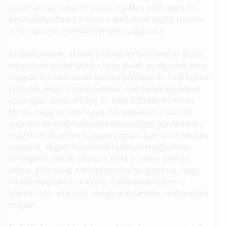
rövidnadrág csíkja és a laza, ujjatlan póló mentén
kihangsúlyozta a törzsem vakító fehérségét, mintha
a női hasznos holmik metszete világítana.
Csapattársaim, akikkel a kényszerűség hozott össze,
idősebbek voltak kettő – négy évvel, és képesek arra,
hogy az ilyesmik miatt hosszú pólóban és nadrágban
edzenek, majd a szoláriumban nyerjenek egységes
szépséget. Valószínűleg én nem nőttem fel ehhez,
biztos, hogy sosem fogok. Félredobtam a kiürült
palackot és méltóságteljes lassúsággal gördültem a
reggel rendezetten hagyott paplan, párna oly kedves
elegyére. Végre! Ha jönnek biztosan meghallom,
tömegben járnak, zajosan, mint a vadon gyenge
állatai. Jobbomat a köntösömön nyugtattam, hogy
ha kell magamra rántsam. Találnának ebben is
kivetni valót a lányok, ahogy mindenben, mióta velük
vagyok.