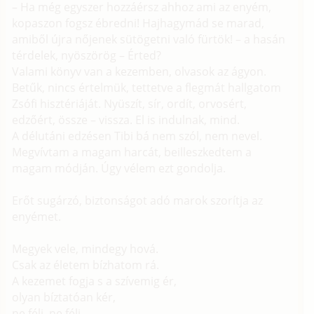
– Ha még egyszer hozzáérsz ahhoz ami az enyém,
kopaszon fogsz ébredni! Hajhagymád se marad,
amiből újra nőjenek sütögetni való fürtök! – a hasán
térdelek, nyöszörög – Érted?
Valami könyv van a kezemben, olvasok az ágyon.
Betűk, nincs értelmük, tettetve a flegmát hallgatom
Zsófi hisztériáját. Nyüszít, sír, ordít, orvosért,
edzőért, össze – vissza. El is indulnak, mind.
A délutáni edzésen Tibi bá nem szól, nem nevel.
Megvívtam a magam harcát, beilleszkedtem a
magam módján. Úgy vélem ezt gondolja.
Erőt sugárzó, biztonságot adó marok szorítja az
enyémet.
Megyek vele, mindegy hová.
Csak az életem bízhatom rá.
A kezemet fogja s a szívemig ér,
olyan bíztatóan kér,
ne félj, ne félj.