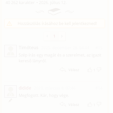
40 262 karakter
2026. július 12.
Hozzászólás írásához be kell jelentkezned!
1
Timóteus
2025. december 28. 04:44
#15
T
Szép írás egy magát és a szerelmet, az igazit
kereső lányról.
1
Válasz
didide
2023. március 8. 07:46
#14
D
Megfogott. Kár, hogy vége.
1
Válasz