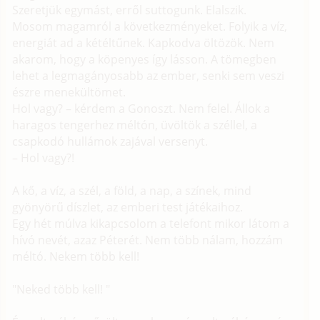
Szeretjük egymást, erről suttogunk. Elalszik.
Mosom magamról a következményeket. Folyik a víz,
energiát ad a kétéltűnek. Kapkodva öltözök. Nem
akarom, hogy a köpenyes így lásson. A tömegben
lehet a legmagányosabb az ember, senki sem veszi
észre menekültömet.
Hol vagy? – kérdem a Gonoszt. Nem felel. Állok a
haragos tengerhez méltón, üvöltök a széllel, a
csapkodó hullámok zajával versenyt.
– Hol vagy?!
A kő, a víz, a szél, a föld, a nap, a színek, mind
gyönyörű díszlet, az emberi test játékaihoz.
Egy hét múlva kikapcsolom a telefont mikor látom a
hívó nevét, azaz Péterét. Nem több nálam, hozzám
méltó. Nekem több kell!
"Neked több kell! "