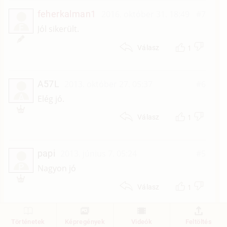
feherkalman1
2016. október 31. 18:49
#7
F
Jól sikerült.
1
Válasz
A57L
2013. október 27. 05:37
#6
A
Elég jó.
1
Válasz
papi
2013. június 7. 05:24
#5
P
Nagyon jó
1
Válasz
v-ir-a
2011. január 12. 23:34
#4
Történetek
Képregények
Videók
Feltöltés