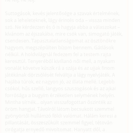
Suttogások, kevés jelentősége a szavak értelmének,
sok a leheleteknek, lágy érintés oda – vissza minden
szó. Ne kérdezzen és ő is hagyja abba a válaszokat –
kívánom az éjszakába, mire csók van, simogató játék,
csendesen. Tapasztalatlanságomat az ösztönökre
hagyom, megszépülten bízom bennem. Gátlások
nélkül. A holdvilágnál fedezem fel a testem rajta
keresztül. Tenyeréből kivillanó női mell, a nyakam
vonalát követve kúszik rá a szája és az ujjak finom
játékának dörzsölését felváltja a lágy nyelvjáték. A
hajába túrok, ez nagyon jó, az illata mellé. Lejjebb
csókol, hűs szellő, langyos szuszogások és az ajkai
forrósága a bugyim érzéketlen selymének helyén.
Mintha sírnék... olyan visszafogottan őszinték az
öröm hangjai. Távolról látom becsukott szemmel
gyönyörtől hullámzó földi valómat. Hálám keresi a
pillantását, összeszűkült szemmel figyel, tétován
cirógatja ernyedő mivoltomat. Hanyatt dől, a