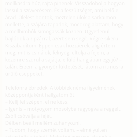
mellkasára húz, rajta pihenek. Visszadobolja hogyan
lassul a szívverésem. És a feszültséget, ami belőle
árad. Ölelést bontok, meztelen ülök a sarkaimon
mellette, a szájára tapadok, mocorog alattam, hogy
a mellbimbók simogassák közben. Ügyetlenül
bajlódok a zipzárral, azért sem segít. Végre sikerül.
Kiszabadítom. Éppen csak hozzáérek, alig értem
meg, mit is csinálok, felnyög, eltolja a fejem, a
kezemre szorul a sajátja, elfúló hangjában egy jó? –
talán. Érzem a gyönyör lüktetését, látom a ritmusra
ürülő cseppeket.
Telefonra ébredek. A többiek néma figyelmének
középpontjaként hallgatom őt.
– Kellj fel szépen, el ne késs.
– Igenis – motyogom mosolyba ragyogva a reggelt.
Zsófi csóválja a fejét.
Délben beáll mellém zuhanyozni.
– Tudom, hogy szemét voltam. – elmélyülten