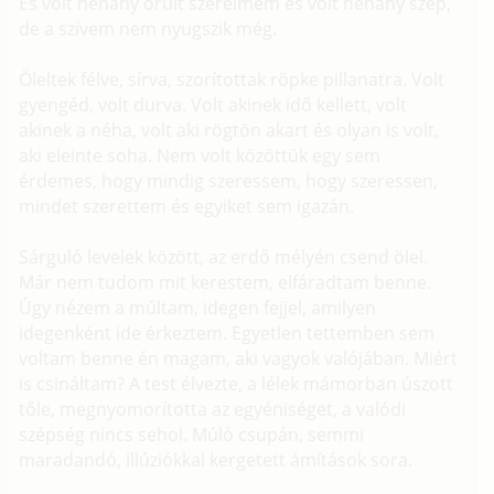
És volt néhány őrült szerelmem és volt néhány szép,
de a szívem nem nyugszik még.
Öleltek félve, sírva, szorítottak röpke pillanatra. Volt
gyengéd, volt durva. Volt akinek idő kellett, volt
akinek a néha, volt aki rögtön akart és olyan is volt,
aki eleinte soha. Nem volt közöttük egy sem
érdemes, hogy mindig szeressem, hogy szeressen,
mindet szerettem és egyiket sem igazán.
Sárguló levelek között, az erdő mélyén csend ölel.
Már nem tudom mit kerestem, elfáradtam benne.
Úgy nézem a múltam, idegen fejjel, amilyen
idegenként ide érkeztem. Egyetlen tettemben sem
voltam benne én magam, aki vagyok valójában. Miért
is csináltam? A test élvezte, a lélek mámorban úszott
tőle, megnyomorította az egyéniséget, a valódi
szépség nincs sehol. Múló csupán, semmi
maradandó, illúziókkal kergetett ámítások sora.