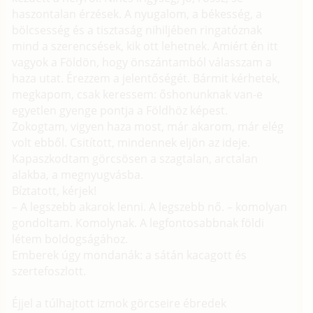
haszontalan érzések. A nyugalom, a békesség, a
bölcsesség és a tisztaság nihiljében ringatóznak
mind a szerencsések, kik ott lehetnek. Amiért én itt
vagyok a Földön, hogy önszántamból válasszam a
haza utat. Érezzem a jelentőségét. Bármit kérhetek,
megkapom, csak keressem: őshonunknak van-e
egyetlen gyenge pontja a Földhöz képest.
Zokogtam, vigyen haza most, már akarom, már elég
volt ebből. Csitított, mindennek eljön az ideje.
Kapaszkodtam görcsösen a szagtalan, arctalan
alakba, a megnyugvásba.
Bíztatott, kérjek!
– A legszebb akarok lenni. A legszebb nő. – komolyan
gondoltam. Komolynak. A legfontosabbnak földi
létem boldogságához.
Emberek úgy mondanák: a sátán kacagott és
szertefoszlott.
Éjjel a túlhajtott izmok görcseire ébredek