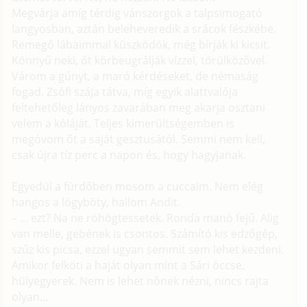
Megvárja amíg térdig vánszorgok a talpsimogató
langyosban, aztán beleheveredik a srácok fészkébe.
Remegő lábaimmal küszködök, még bírják ki kicsit.
Könnyű neki, őt körbeugrálják vízzel, törülközővel.
Várom a gúnyt, a maró kérdéseket, de némaság
fogad. Zsófi szája tátva, míg egyik alattvalója
feltehetőleg lányos zavarában meg akarja osztani
velem a kóláját. Teljes kimerültségemben is
megóvom őt a saját gesztusától. Semmi nem kell,
csak újra tíz perc a napon és, hogy hagyjanak.
Egyedül a fürdőben mosom a cuccaim. Nem elég
hangos a lögyböty, hallom Andit.
– ... ezt? Na ne röhögtessetek. Ronda manó fejű. Alig
van melle, gebének is csontos. Számító kis edzőgép,
szűz kis picsa, ezzel ugyan semmit sem lehet kezdeni.
Amikor felköti a haját olyan mint a Sári öccse,
hülyegyerek. Nem is lehet nőnek nézni, nincs rajta
olyan...