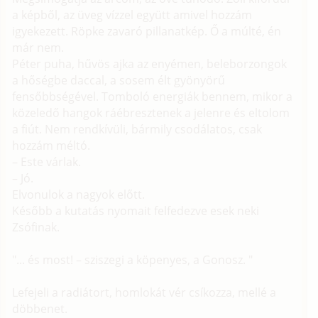
a képből, az üveg vízzel együtt amivel hozzám
igyekezett. Röpke zavaró pillanatkép. Ő a múlté, én
már nem.
Péter puha, hűvös ajka az enyémen, beleborzongok
a hőségbe daccal, a sosem élt gyönyörű
fensőbbségével. Tomboló energiák bennem, mikor a
közeledő hangok ráébresztenek a jelenre és eltolom
a fiút. Nem rendkívüli, bármily csodálatos, csak
hozzám méltó.
– Este várlak.
– Jó.
Elvonulok a nagyok előtt.
Később a kutatás nyomait felfedezve esek neki
Zsófinak.
"... és most! – sziszegi a köpenyes, a Gonosz. "
Lefejeli a radiátort, homlokát vér csíkozza, mellé a
döbbenet.