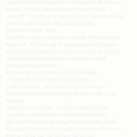
Leplezetlenül méregetem a tökéletes férfit. Rám se
hederít, ez már reálisabb az érthetetlenben.
– Kéred? – nyújtja az utolsó darabot. Selymes barna
szem a szabályosan szép arcból kérdez.
Ingatom a fejem. Nem.
Árnyékba vonul, ott emészt, relaxál. Félrehúzódok
magam is. A fáradtság és az összeszűkült gyomor
sovány ételtől megtelten, elvonva a vért az agyból
lazít, biológiai fegyverként erősebben a lélek
kérdőjeleivel szemben.
Alig érintés, a karomon cirógat. Ébredek.
– Gyere! Ha nem megy, majd segítek.
Szálkás izomzat, anatómiai atlasz, tankönyv
illusztráció a ritmusra csapkodó kar, a váll, a hát,
előttem.
Felveszem az ütemét, a vonalat. Nem akarom
megelőzni. Bujdosok a hullámok árnyékában.
Időnként féloldalasan megpihen, hátranéz, és én
félig tüdő buborékait sóhajtom vízbemerült arccal,
ütemet törve. Ne, ne nézzen! Ne lásson.