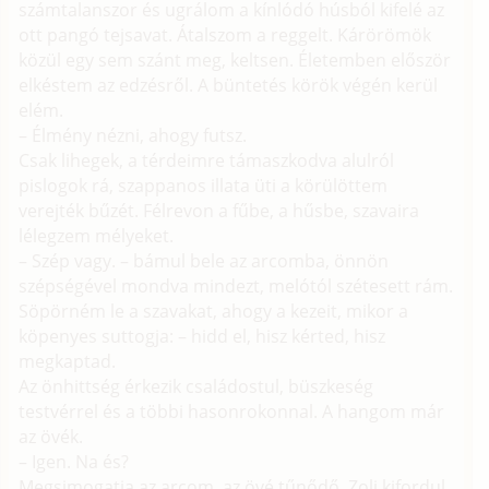
számtalanszor és ugrálom a kínlódó húsból kifelé az
ott pangó tejsavat. Átalszom a reggelt. Kárörömök
közül egy sem szánt meg, keltsen. Életemben először
elkéstem az edzésről. A büntetés körök végén kerül
elém.
– Élmény nézni, ahogy futsz.
Csak lihegek, a térdeimre támaszkodva alulról
pislogok rá, szappanos illata üti a körülöttem
verejték bűzét. Félrevon a fűbe, a hűsbe, szavaira
lélegzem mélyeket.
– Szép vagy. – bámul bele az arcomba, önnön
szépségével mondva mindezt, melótól szétesett rám.
Söpörném le a szavakat, ahogy a kezeit, mikor a
köpenyes suttogja: – hidd el, hisz kérted, hisz
megkaptad.
Az önhittség érkezik családostul, büszkeség
testvérrel és a többi hasonrokonnal. A hangom már
az övék.
– Igen. Na és?
Megsimogatja az arcom, az övé tűnődő. Zoli kifordul