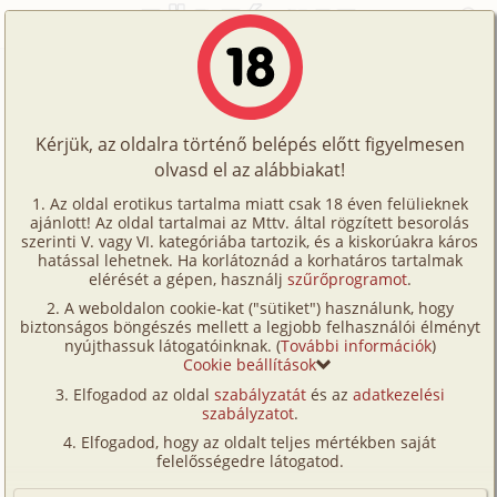
Főoldal
/
Történetek
/
Hetero
/
Sose repülj az angyalokkal
Történetek
Sose repülj az angyalokkal
Képregények
Kérjük, az oldalra történő belépés előtt figyelmesen
Filmek
olvasd el az alábbiakat!
hetero
Írók
lököttyúk
Az oldal erotikus tartalma miatt csak 18 éven felülieknek
ajánlott! Az oldal tartalmai az Mttv. által rögzített besorolás
Tölts
szerinti V. vagy VI. kategóriába tartozik, és a kiskorúakra káros
Címkék
hatással lehetnek. Ha korlátoznád a korhatáros tartalmak
Szavazás átlaga:
6.33
pont (
40
szavazat)
fel
elérését a gépen, használj
szűrőprogramot
.
Kereső
Megjelenés:
2006. november 14.
A weboldalon cookie-kat ("sütiket") használunk, hogy
Te
Hossz:
20 789 karakter
biztonságos böngészés mellett a legjobb felhasználói élményt
VIP
nyújthassuk látogatóinknak. (
További információk
)
Elolvasva:
5 205 alkalommal
is!
Cookie beállítások
Fórum
Elfogadod az oldal
szabályzatát
és az
adatkezelési
Hiába árnyékolta be a délután a stadion közel felét,
szabályzatot
.
Versenyeink
hiába múlt el már négy, a párától nehéz katlanban
Elfogadod, hogy az oldalt teljes mértékben saját
megszorult forró levegő dögvészként kínozta a
Ügyfélszolgálat
felelősségedre látogatod.
tüdőm. Míg másokat ez lelassított, vánszorogtak,
Írói segédletek