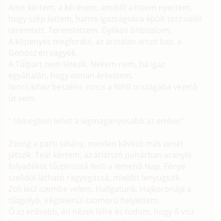
Amit kértem, a kérésem, amiből a hitem nyertem,
hogy szép lettem, hamis igazságokra épült torz valót
teremtett. Teremtettem. Gyilkos önbizalom.
A köpenyes megfordul, az arctalan arcot kap, a
Gonosz én vagyok.
A Túlpart nem létezik. Nekem nem, ha igaz
egyáltalán, hogy onnan érkeztem.
Nincs kihez beszélni, nincs a Nihil országába vezető
út sem.
" tömegben lehet a legmagányosabb az ember"
Zsong a parti sétány, minden kávézó más zenét
játszik. Teát kértem, az átlátszó pohárban aranyló
folyadékot tűzpirossá festi a lemenő Nap. Fénye
szelídül látható ragyogássá, mielőtt lenyugszik.
Zoli leül szembe velem. Hallgatunk. Hajkoronája a
tűzgolyó. Végtelenül szomorú helyettem.
Ő az erősebb, én nézek félre és tudom, hogy ő visz