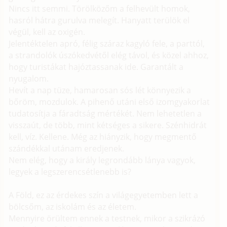
Nincs itt semmi. Törölközőm a felhevült homok,
hasról hátra gurulva melegít. Hanyatt terülök el
végül, kell az oxigén.
Jelentéktelen apró, félig száraz kagyló fele, a parttól,
a strandolók úszókedvétől elég távol, és közel ahhoz,
hogy turistákat hajóztassanak ide. Garantált a
nyugalom.
Hevít a nap tüze, hamarosan sós lét könnyezik a
bőröm, mozdulok. A pihenő utáni első izomgyakorlat
tudatosítja a fáradtság mértékét. Nem lehetetlen a
visszaút, de több, mint kétséges a sikere. Szénhidrát
kell, víz. Kellene. Még az hiányzik, hogy megmentő
szándékkal utánam eredjenek.
Nem elég, hogy a király legrondább lánya vagyok,
legyek a legszerencsétlenebb is?
A Föld, ez az érdekes szín a világegyetemben lett a
bölcsőm, az iskolám és az életem.
Mennyire örültem ennek a testnek, mikor a szikrázó