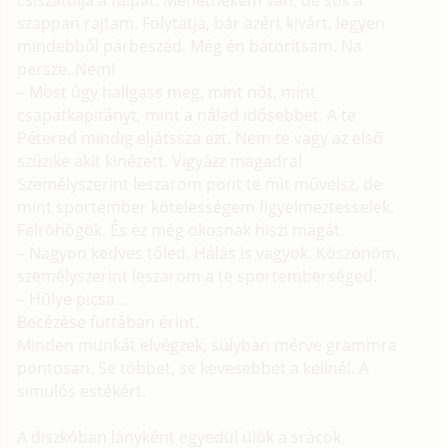
csiszatolja a talpát. Mehetnékem van, de sok a
szappan rajtam. Folytatja, bár azért kivárt, legyen
mindebből párbeszéd. Még én bátorítsam. Na
persze. Nem!
– Most úgy hallgass meg, mint nőt, mint
csapatkapitányt, mint a nálad idősebbet. A te
Pétered mindig eljátssza ezt. Nem te vagy az első
szűzike akit kinézett. Vigyázz magadra!
Személyszerint leszarom pont te mit művelsz, de
mint sportember kötelességem figyelmeztesselek.
Felröhögök. És ez még okosnak hiszi magát.
– Nagyon kedves tőled. Hálás is vagyok. Köszönöm,
személyszerint leszarom a te sportemberséged.
– Hülye picsa...
Becézése futtában érint.
Minden munkát elvégzek, súlyban mérve grammra
pontosan. Se többet, se kevesebbet a kellnél. A
simulós estékért.
A diszkóban lányként egyedül ülök a srácok