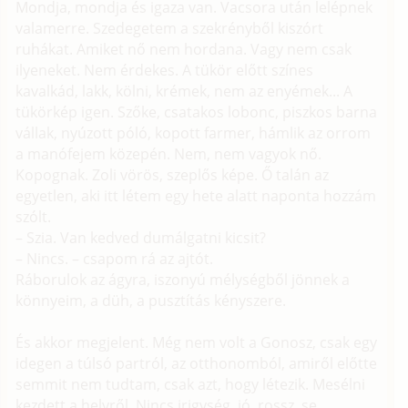
Mondja, mondja és igaza van. Vacsora után lelépnek
valamerre. Szedegetem a szekrényből kiszórt
ruhákat. Amiket nő nem hordana. Vagy nem csak
ilyeneket. Nem érdekes. A tükör előtt színes
kavalkád, lakk, kölni, krémek, nem az enyémek... A
tükörkép igen. Szőke, csatakos lobonc, piszkos barna
vállak, nyúzott póló, kopott farmer, hámlik az orrom
a manófejem közepén. Nem, nem vagyok nő.
Kopognak. Zoli vörös, szeplős képe. Ő talán az
egyetlen, aki itt létem egy hete alatt naponta hozzám
szólt.
– Szia. Van kedved dumálgatni kicsit?
– Nincs. – csapom rá az ajtót.
Ráborulok az ágyra, iszonyú mélységből jönnek a
könnyeim, a düh, a pusztítás kényszere.
És akkor megjelent. Még nem volt a Gonosz, csak egy
idegen a túlsó partról, az otthonomból, amiről előtte
semmit nem tudtam, csak azt, hogy létezik. Mesélni
kezdett a helyről. Nincs irigység, jó, rossz, se