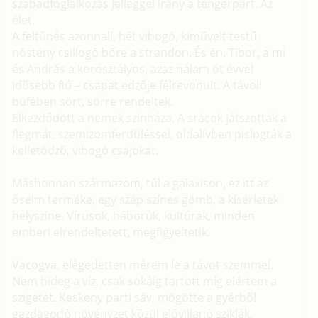
szabadfoglalkozás jelleggel irány a tengerpart. Az
élet.
A feltűnés azonnali, hét vihogó, kiművelt testű
nőstény csillogó bőre a strandon. És én. Tibor, a mi
és András a korosztályos, azaz nálam öt évvel
idősebb fiú – csapat edzője félrevonult. A távoli
büfében sört, sörre rendeltek.
Elkezdődött a nemek színháza. A srácok játszották a
flegmát, szemizomferdüléssel, oldalívben pislogták a
kelletődző, vihogó csajokat.
Máshonnan származom, túl a galaxison, ez itt az
őseim terméke, egy szép színes gömb, a kísérletek
helyszíne. Vírusok, háborúk, kultúrák, minden
emberi elrendeltetett, megfigyeltetik.
Vacogva, elégedetten mérem le a távot szemmel.
Nem hideg a víz, csak sokáig tartott míg elértem a
szigetet. Keskeny parti sáv, mögötte a gyérből
gazdagodó növényzet közül elővillanó sziklák.