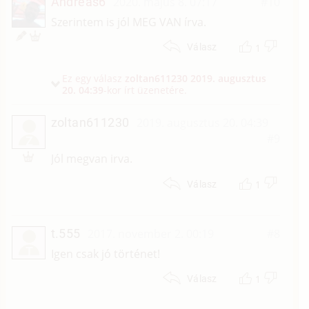
Andreas6
2020. május 8. 07:17
#10
Szerintem is jól MEG VAN írva.
1
Válasz
Ez egy válasz
zoltan611230
2019. augusztus
20. 04:39
-kor írt üzenetére.
zoltan611230
2019. augusztus 20. 04:39
#9
Z
Jól megvan irva.
1
Válasz
t.555
2017. november 2. 00:19
#8
T
Igen csak jó történet!
1
Válasz