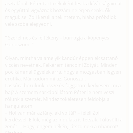
asztalánál. Péter tartozékaként lesik a kívánságaimat
és egyúttal vigyáznak hozzám ne érjen senki, ők
maguk se. Zoli kerüli a tekintetem, hiába próbálok
vele szóba elegyedni.
" Szerelmes és féltékeny – burrogja a köpenyes
Gonoszom. "
Olyan, mintha valamelyik kandúr éppen elcsattanó
viccén nevetnék. Felkérem táncolni Zotyát. Minden
pocikámmal ügyelek arra, hogy a mozgásban legyen
erotika. Már tudom mi az. Gonoszul.
Lassúra borulunk össze és faggatom kedvesen: mi a
baj? A szemem sarkából látom Péter le nem veszi
rólunk a szemét. Mindez tökéletesen feldobja a
hangulatom.
– Hol van már az lány, aki voltál? – feleli Zoli
kérdéssel. Ellök, még az indulata is tetszik. Túlüvölti a
zenét. – Hagyj engem békén, játszd neki a ribancot!