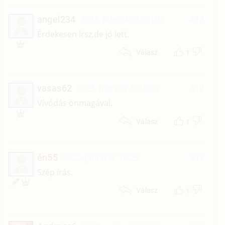
angel234
2023. február 9. 01:16
#13
A
Érdekesen írsz,de jó lett.
1
Válasz
vasas62
2023. február 8. 14:28
#12
V
Vívódás önmagával.
1
Válasz
én55
2022. június 4. 12:23
#11
É
Szép írás.
1
Válasz