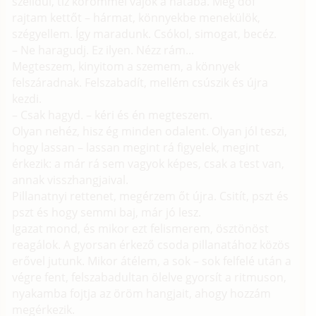
szelidül, tíz körömmel vájok a hátába. Még döf
rajtam kettőt – hármat, könnyekbe menekülök,
szégyellem. Így maradunk. Csókol, simogat, becéz.
– Ne haragudj. Ez ilyen. Nézz rám...
Megteszem, kinyitom a szemem, a könnyek
felszáradnak. Felszabadít, mellém csúszik és újra
kezdi.
– Csak hagyd. – kéri és én megteszem.
Olyan nehéz, hisz ég minden odalent. Olyan jól teszi,
hogy lassan – lassan megint rá figyelek, megint
érkezik: a már rá sem vagyok képes, csak a test van,
annak visszhangjaival.
Pillanatnyi rettenet, megérzem őt újra. Csitít, pszt és
pszt és hogy semmi baj, már jó lesz.
Igazat mond, és mikor ezt felismerem, ösztönöst
reagálok. A gyorsan érkező csoda pillanatához közös
erővel jutunk. Mikor átélem, a sok – sok felfelé után a
végre fent, felszabadultan ölelve gyorsít a ritmuson,
nyakamba fojtja az öröm hangjait, ahogy hozzám
megérkezik.