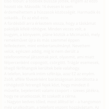
Első főbűn: a többiek busszal jöttek, engem az edző
hozott ide. Második: 16 évesen ki sem
érdemelhettem a húszasok közösségét. Harmadik és
sokadik... És az első este.
A fürdésből arra érkeztem vissza, hogy a táskámat
pakolják kifelé röhögve. Minden vicces volt, a
bugyim, a könyveim, pláne köztük a Micimackó, mely
remekművet újra és más szemmel éppen
felfedeztem, mint embertanulmányt. Nevettem
velük, egészen addig, míg ki nem derült a
telefonommal játszottak picit, olyasmit, ami miatt
félpercenként csipogott, csörgött. Trágár esemesek,
lihegő férfihangok kerültek bele valahogy.
A telefon, korunk intim szférája, azaz EZ az enyém.
Zsófi, afféle fővezérként barátságosan átordította a
röhögéstől fetrengő fejek közt, hogy mindezt ő
művelte, bejelentett valami csoport – szexes játékra,
hogy ne unatkozzak. Itt szakadt a cérna.
– Nagyon kedves tőled, most állítsd le! – a hangomon
még uralkodtam, a telefont viszont hozzávágtam. Az