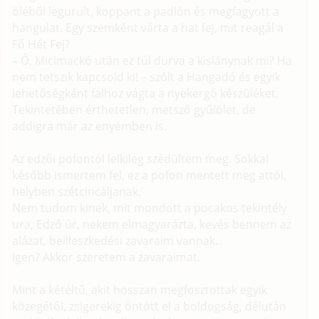
öléből legurult, koppant a padlón és megfagyott a
hangulat. Egy szemként várta a hat fej, mit reagál a
Fő Hét Fej?
– Ó, Micimackó után ez túl durva a kislánynak mi? Ha
nem tetszik kapcsold ki! – szólt a Hangadó és egyik
lehetőségként falhoz vágta a nyekergő készüléket.
Tekintetében érthetetlen, metsző gyűlölet, de
addigra már az enyémben is.
Az edzői pofontól lelkileg szédültem meg. Sokkal
később ismertem fel, ez a pofon mentett meg attól,
helyben szétcincáljanak.
Nem tudom kinek, mit mondott a pocakos tekintély
ura, Edző úr, nekem elmagyarázta, kevés bennem az
alázat, beilleszkedési zavaraim vannak.
Igen? Akkor szeretem a zavaraimat.
Mint a kétéltű, akit hosszan megfosztottak egyik
közegétől, zsigerekig öntött el a boldogság, délután