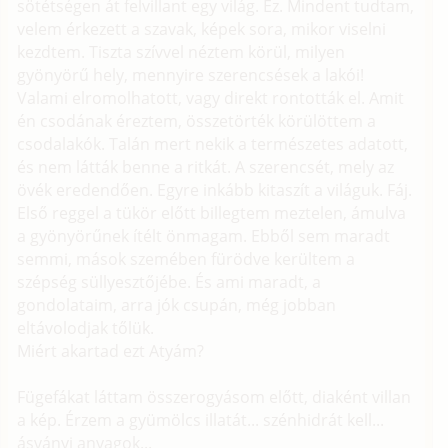
sötétségen át felvillant egy világ. Ez. Mindent tudtam,
velem érkezett a szavak, képek sora, mikor viselni
kezdtem. Tiszta szívvel néztem körül, milyen
gyönyörű hely, mennyire szerencsések a lakói!
Valami elromolhatott, vagy direkt rontották el. Amit
én csodának éreztem, összetörték körülöttem a
csodalakók. Talán mert nekik a természetes adatott,
és nem látták benne a ritkát. A szerencsét, mely az
övék eredendően. Egyre inkább kitaszít a világuk. Fáj.
Első reggel a tükör előtt billegtem meztelen, ámulva
a gyönyörűnek ítélt önmagam. Ebből sem maradt
semmi, mások szemében fürödve kerültem a
szépség süllyesztőjébe. És ami maradt, a
gondolataim, arra jók csupán, még jobban
eltávolodjak tőlük.
Miért akartad ezt Atyám?
Fügefákat láttam összerogyásom előtt, diaként villan
a kép. Érzem a gyümölcs illatát... szénhidrát kell...
ásványi anyagok...