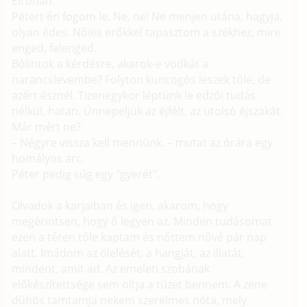
Elrohan.
Pétert én fogom le. Ne, ne! Ne menjen utána, hagyja,
olyan édes. Nőies erőkkel tapasztom a székhez, mire
enged, felenged.
Bólintok a kérdésre, akarok-e vodkát a
narancslevembe? Folyton kuncogós leszek tőle, de
azért észnél. Tizenegykor léptünk le edzői tudás
nélkül, hatan. Ünnepeljük az éjfélt, az utolsó éjszakát.
Már mért ne?
– Négyre vissza kell mennünk. – mutat az órára egy
homályos arc.
Péter pedig súg egy "gyerét".
Olvadok a karjaiban és igen, akarom, hogy
megérintsen, hogy ő legyen az. Minden tudásomat
ezen a téren tőle kaptam és nőttem nővé pár nap
alatt. Imádom az ölelését, a hangját, az illatát,
mindent, amit ad. Az emeleti szobának
előkészítettsége sem oltja a tüzet bennem. A zene
dühös tamtamja nekem szerelmes nóta, mely