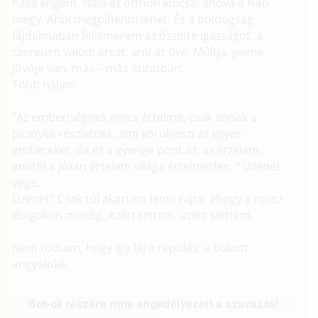
haza engem. Nála az otthon kulcsa, ahová a Nap
megy. Ahol megpihenni lehet. És a boldogság
fájdalmában felismerem az őszinte igazságot, a
szerelem valódi arcát, ami az övé. Múltja, jelene,
jövője van, más – más átiratban.
Több nálam.
"Az emberiségnek nincs értelme, csak annak a
picinyke részletnek, ami körülveszi az egyes
embereket, de ez a gyenge pont az, az érzelem,
amitől a józan értelem világa értelmetlen. " Üzenet
vége.
Üzenet? Csak túl akartam lenni rajta, ahogy a rossz
dolgokon mindig. Azért tettem, azért siettem.
Nem tudtam, hogy így fáj a repülés, a bukott
angyaloké.
Bot-ok részére nme engedélyezett a szavazás!