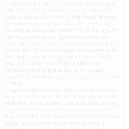
tompán felhallatszik... és a szerelmeskedés hangjai...
vele. Olyan jó, hogy kiismert, csak visz – visz felfelé,
aztán visszahúz kicsit, olyan jó, hogy kínoz. Felhevült
testünkben nincs energia az izzadásra sem, pang a
forróság. Robbanni akar, megőrjít a vibráló vágy. Az
ujját magamban érzem, ágyékának keménysége
szinte szétroppantja a csípőcsontomat, ahogy félig
rám fordul. Kifáraszt a sok ígéret, nincs eszem, sose
volt, lángoló éhségtől legyengülten a tudatalatti
gátjai is szertefoszlottak régen. A pillanatnyi
ölelésszünetre alig figyelek fel. Hallom a papír
zizegését, látom ahogy a gumit magára sodorja, nem
érdekes...
A vágyak tengerében esőcseppnyi mérték a hirtelen,
mikor előbb finoman belémfurakszik, éppencsak, de
ezzel nem vagyok tisztában, csak azzal, hogy ott van,
hogy jó. Ölelem magam fölött örömmámorban.
Durvát mozdul, szétszakadok benne, a számra tapad
közben így a fájdalom sikolya keserves sóhajjá