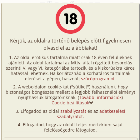
Főoldal
/
Történetek
/
Családi
/
Családi összetartás
Történetek
Családi összetartás
Képregények
Kérjük, az oldalra történő belépés előtt figyelmesen
Filmek
olvasd el az alábbiakat!
családi
,
vibrátor
Írók
Ken Adams
Az oldal erotikus tartalma miatt csak 18 éven felülieknek
ajánlott! Az oldal tartalmai az Mttv. által rögzített besorolás
Tölts
szerinti V. vagy VI. kategóriába tartozik, és a kiskorúakra káros
Címkék
hatással lehetnek. Ha korlátoznád a korhatáros tartalmak
Szavazás átlaga:
7.98
pont (
121
szavazat)
fel
elérését a gépen, használj
szűrőprogramot
.
Kereső
Megjelenés:
2006. október 15.
A weboldalon cookie-kat ("sütiket") használunk, hogy
Te
Hossz:
7 824 karakter
biztonságos böngészés mellett a legjobb felhasználói élményt
VIP
nyújthassuk látogatóinknak. (
További információk
)
Elolvasva:
16 254 alkalommal
is!
Cookie beállítások
Fórum
(Minden résztvevő a képzelet szülötte (így nincs vérségi
Elfogadod az oldal
szabályzatát
és az
adatkezelési
kapcsolat közöttük), a valósággal való bármilyen egyezés
szabályzatot
.
Versenyeink
a véletlen műve.)
Elfogadod, hogy az oldalt teljes mértékben saját
Ügyfélszolgálat
felelősségedre látogatod.
Másfél éve jártam együtt a barátnőmmel, amikor az
alábbi eset megtörtént. Barátnőm nagyszüleinek a
Írói segédletek