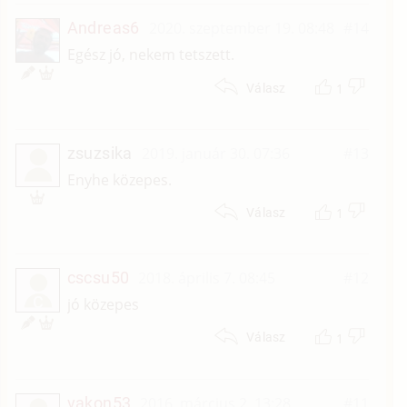
Andreas6
2020. szeptember 19. 08:48
#14
Egész jó, nekem tetszett.
1
Válasz
zsuzsika
2019. január 30. 07:36
#13
Enyhe közepes.
1
Válasz
cscsu50
2018. április 7. 08:45
#12
C
jó közepes
1
Válasz
vakon53
2016. március 2. 13:28
#11