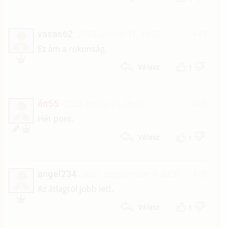
vasas62
2023. január 31. 14:22
#17
V
Ez ám a rokonság.
1
Válasz
én55
2022. május 24. 09:39
#16
É
Hét pont.
1
Válasz
angel234
2021. szeptember 9. 02:35
#15
A
Az átlagtól jobb lett.
1
Válasz