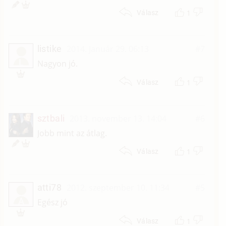
1
Válasz
listike
2014. január 29. 06:13
#7
L
Nagyon jó.
1
Válasz
sztbali
2013. november 13. 14:04
#6
Jobb mint az átlag.
1
Válasz
atti78
2012. szeptember 10. 11:34
#5
A
Egész jó
1
Válasz