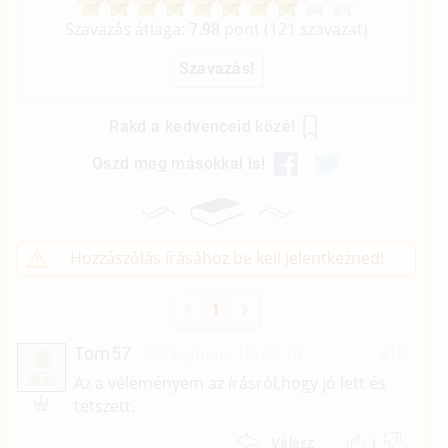
Szavazás átlaga:
7.98
pont (
121
szavazat)
Rakd a kedvenceid közé!
Oszd meg másokkal is!
Hozzászólás írásához be kell jelentkezned!
1
Tom57
2024. június 15. 02:10
#18
T
Az a véleményem az írásról,hogy jó lett és
tetszett.
1
Válasz