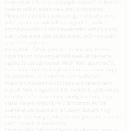
meredezett a farkam. Odahajoltam hozzá, és hosszú,
nyelves csókot adtam neki, amit ő viszonzott.
Pillanatok alatt lekapkodtuk magunkról azt a kevés
ruhát is, ami rajtunk volt, és vágytól feltüzelve
egymásnak estünk. Bár kényelmetlen volt a kanapé,
azért a legkedveltebb pozitúránkat, a 69 – est azért
sikerült összehozni.
Így nyaltuk – faltuk egymást, amikor arra lettem
figyelmes, mintha eggyel több nyelv kényeztetné
ágaskodó szerszámomat. Mivel Nóri rajtam feküdt,
ezért nem lehetettem egészen biztosa abban, hogy
jól gondolom – e, amit érzek. De csakhamar
megbizonyosodtam arról, hogy az érzékeim nem
csaltak. Nóri felegyenesedett, majd le is szállt rólam,
miközben a farkamon még mindig éreztem, hogy
valaki nagyon dolgozik. Felpillantottam, és Edit
szemével találkozott a pillantásom. Láttam, hogy
mennyire be van gerjedve, és mi tagadás nekem sem
esett rosszul a kényeztetése.
Eközben Nóri Edit mögé került, és elkezdte izgatni a