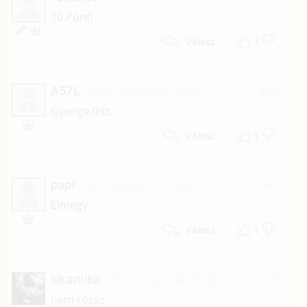
V
10 Pont!
1
Válasz
A57L
2015. március 6. 07:00
#10
A
Gyenge lett.
1
Válasz
papi
2014. május 31. 17:20
#9
P
Elmegy
1
Válasz
sikamika
2014. május 30. 15:30
#8
nem rossz.