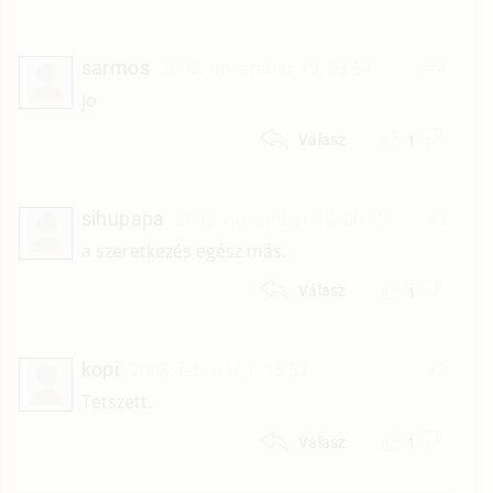
sarmos
2009. november 19. 03:54
#4
jo
1
Válasz
sihupapa
2008. november 10. 00:45
#3
a szeretkezés egész más.
1
Válasz
kopi
2008. február 1. 13:52
#2
Tetszett.
1
Válasz