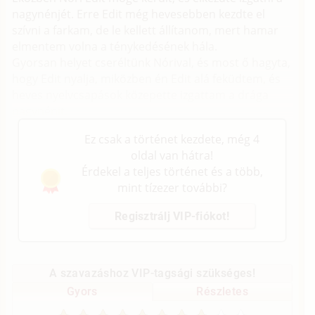
nagynénjét. Erre Edit még hevesebben kezdte el
szívni a farkam, de le kellett állítanom, mert hamar
elmentem volna a ténykedésének hála.
Gyorsan helyet cseréltünk Nórival, és most ő hagyta,
hogy Edit nyalja, miközben én Edit alá feküdtem, és
heves nyelvcsapások közepette izgattam a drága
nagynénit.
Ez csak a történet kezdete, még 4
oldal van hátra!
Érdekel a teljes történet és a több,
mint tízezer további?
Regisztrálj VIP-fiókot!
A szavazáshoz VIP-tagsági szükséges!
Gyors
Részletes