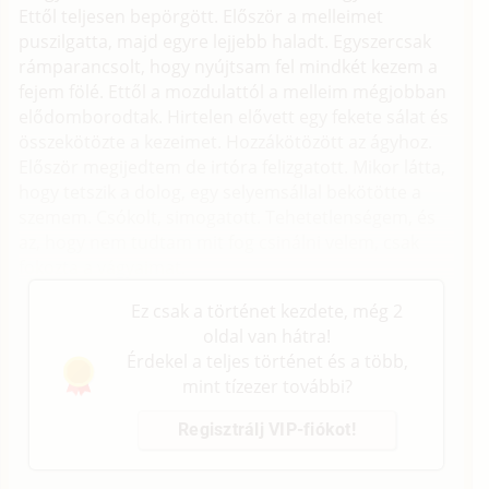
Ettől teljesen bepörgött. Először a melleimet
puszilgatta, majd egyre lejjebb haladt. Egyszercsak
rámparancsolt, hogy nyújtsam fel mindkét kezem a
fejem fölé. Ettől a mozdulattól a melleim mégjobban
elődomborodtak. Hirtelen elővett egy fekete sálat és
összekötözte a kezeimet. Hozzákötözött az ágyhoz.
Először megijedtem de irtóra felizgatott. Mikor látta,
hogy tetszik a dolog, egy selyemsállal bekötötte a
szemem. Csókolt, simogatott. Tehetetlenségem, és
az, hogy nem tudtam mit fog csinálni velem, csak
fokozta a vágyaimat.
Ez csak a történet kezdete, még 2
oldal van hátra!
Érdekel a teljes történet és a több,
mint tízezer további?
Regisztrálj VIP-fiókot!