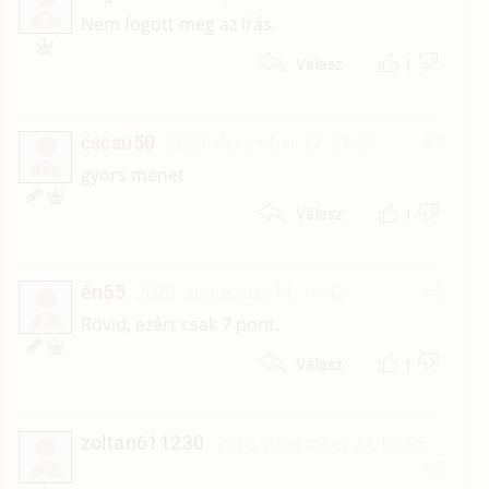
A
Nem fogott meg az írás.
1
Válasz
cscsu50
2020. december 27. 21:23
#7
C
gyors menet
1
Válasz
én55
2020. augusztus 14. 14:42
#6
É
Rövid, ezért csak 7 pont.
1
Válasz
zoltan611230
2018. november 24. 02:56
#5
Z