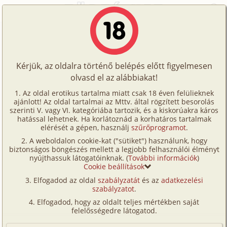
Főoldal
/
Történetek
/
Hetero
/
Nelli titkos kalandja
Történetek
Nelli titkos kalandja
Képregények
Kérjük, az oldalra történő belépés előtt figyelmesen
Filmek
olvasd el az alábbiakat!
hetero
Írók
Ismeretlen
Az oldal erotikus tartalma miatt csak 18 éven felülieknek
ajánlott! Az oldal tartalmai az Mttv. által rögzített besorolás
Tölts
szerinti V. vagy VI. kategóriába tartozik, és a kiskorúakra káros
Címkék
hatással lehetnek. Ha korlátoznád a korhatáros tartalmak
Szavazás átlaga:
6.96
pont (
28
szavazat)
fel
elérését a gépen, használj
szűrőprogramot
.
Kereső
Megjelenés:
2001. június 24.
A weboldalon cookie-kat ("sütiket") használunk, hogy
Te
Hossz:
3 746 karakter
biztonságos böngészés mellett a legjobb felhasználói élményt
VIP
nyújthassuk látogatóinknak. (
További információk
)
Elolvasva:
2 289 alkalommal
is!
Cookie beállítások
Fórum
Elfogadod az oldal
szabályzatát
és az
adatkezelési
Az egyik kedves, de bűnös emlékemet írom most le:
szabályzatot
.
Versenyeink
Mindig azt vallottam, hogy a hűség nagyon fontos
Elfogadod, hogy az oldalt teljes mértékben saját
egy kapcsolatban és még most is ezt gondolom. De
Ügyfélszolgálat
felelősségedre látogatod.
ki nem csalta még meg a kedvesét legalább egyszer?
Írói segédletek