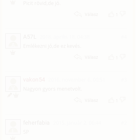
Picit rövid,de jó.
1
Válasz
A57L
2018. április 18. 04:38
#4
A
Emlékezni jó,de ez kevés.
1
Válasz
vakon54
2016. november 6. 00:51
#3
V
Nagyon gyors menetvolt.
1
Válasz
feherfabia
2015. január 2. 06:44
#2
F
5P