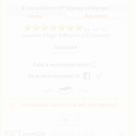
A szavazáshoz VIP-tagsági szükséges!
Gyors
Részletes
Szavazás átlaga:
6.96
pont (
28
szavazat)
Rakd a kedvenceid közé!
Oszd meg másokkal is!
Hozzászólás írásához be kell jelentkezned!
1
angel234
2022. június 4. 04:24
#8