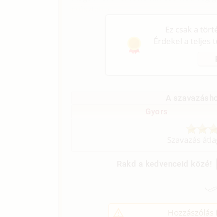
csúsztatta.
Ez csak a tör
Érdekel a teljes 
A szavazásho
Gyors
Szavazás átl
Rakd a kedvenceid közé!
Hozzászólás í