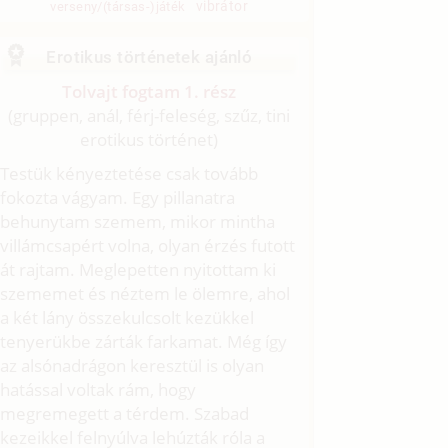
vibrátor
verseny/(társas-)játék
Erotikus történetek ajánló
Tolvajt fogtam 1. rész
(gruppen, anál, férj-feleség, szűz, tini
erotikus történet)
Testük kényeztetése csak tovább
fokozta vágyam. Egy pillanatra
behunytam szemem, mikor mintha
villámcsapért volna, olyan érzés futott
át rajtam. Meglepetten nyitottam ki
szememet és néztem le ölemre, ahol
a két lány összekulcsolt kezükkel
tenyerükbe zárták farkamat. Még így
az alsónadrágon keresztül is olyan
hatással voltak rám, hogy
megremegett a térdem. Szabad
kezeikkel felnyúlva lehúzták róla a