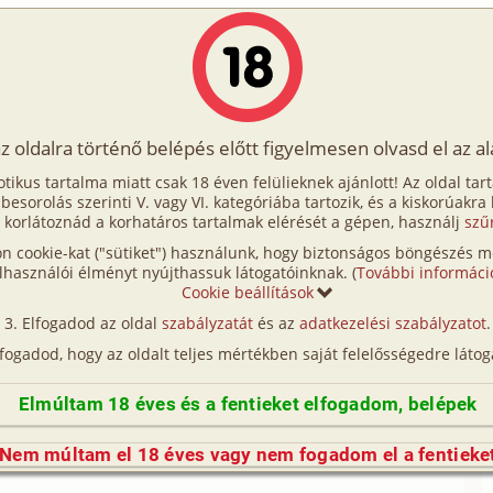
Írók
Tölts fel Te is!
Címkék
Kereső
VIP
Egyéb
az oldalra történő belépés előtt figyelmesen olvasd el az a
rát
otikus tartalma miatt csak 18 éven felülieknek ajánlott! Az oldal tar
A barát
t besorolás szerinti V. vagy VI. kategóriába tartozik, és a kiskorúakra
 korlátoznád a korhatáros tartalmak elérését a gépen, használj
szű
n cookie-kat ("sütiket") használunk, hogy biztonságos böngészés me
iben férfiak osztoznak egymás feleségén. Én is arra
lhasználói élményt nyújthassuk látogatóinknak. (
További informáci
nézzem, amint más férfivel szerelmeskedik. Mari,
Cookie beállítások
asodtunk mindketten gátlásosak voltunk szexuális
Elfogadod az oldal
szabályzatát
és az
adatkezelési szabályzatot
.
lfogadod, hogy az oldalt teljes mértékben saját felelősségedre látog
Három évnek kellett eltelnie ahhoz, hogy az orális
táziám, azonban nem éri be ennyivel. Ezt el is
Elmúltam 18 éves és a fentieket elfogadom, belépek
kezett, mert ő is szívesen kipróbálná mással. Az
zgalmasabb. Csak keressek egy megfelelő illetőt a
Nem múltam el 18 éves vagy nem fogadom el a fentieke