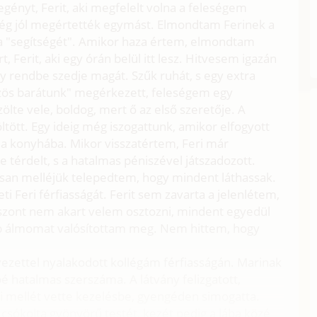
ényt, Ferit, aki megfelelt volna a feleségem
 elég jól megértették egymást. Elmondtam Ferinek a
a a "segítségét". Amikor haza értem, elmondtam
 Ferit, aki egy órán belül itt lesz. Hitvesem igazán
gy rendbe szedje magát. Szűk ruhát, s egy extra
özös barátunk" megérkezett, feleségem egy
ölte vele, boldog, mert ő az első szeretője. A
öltött. Egy ideig még iszogattunk, amikor elfogyott
t a konyhába. Mikor visszatértem, Feri már
te térdelt, s a hatalmas péniszével játszadozott.
rsan melléjük telepedtem, hogy mindent láthassak.
ti Feri férfiasságát. Ferit sem zavarta a jelenlétem,
iszont nem akart velem osztozni, mindent egyedül
b álmomat valósítottam meg. Nem hittem, hogy
.
ettel nyalakodott kollégám férfiasságán. Marinak
é hatalmas szerszáma. A látvány felizgatott,
 mellét vette kezelésbe, gyengéden simogatta.
csókolta gyönyörű testét, kezét pedig a lába közé