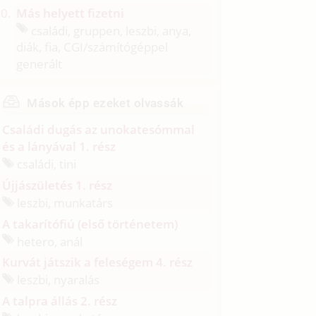
Más helyett fizetni
családi, gruppen, leszbi, anya,
diák, fia, CGI/
számítógéppel
generált
Mások épp ezeket olvassák
Családi dugás az unokatesómmal
és a lányával 1. rész
családi, tini
Újjászületés 1. rész
leszbi, munkatárs
A takarítófiú (első történetem)
hetero, anál
Kurvát játszik a feleségem 4. rész
leszbi, nyaralás
A talpra állás 2. rész