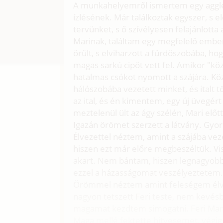
A munkahelyemről ismertem egy aggleg
ízlésének. Már találkoztak egyszer, s
tervünket, s ő szívélyesen felajánlott
Marinak, találtam egy megfelelő embert,
örült, s elviharzott a fürdőszobába, ho
magas sarkú cipőt vett fel. Amikor "k
hatalmas csókot nyomott a szájára. Köz
hálószobába vezetett minket, és italt t
az ital, és én kimentem, egy új üvegér
meztelenül ült az ágy szélén, Mari előt
Igazán örömet szerzett a látvány. Gyo
Élvezettel néztem, amint a szájába veze
hiszen ezt már előre megbeszéltük. V
akart. Nem bántam, hiszen legnagyob
ezzel a házasságomat veszélyeztetem
Örömmel néztem amint feleségem élvez
nagyon tetszett Feri teste, nem kevésb
magamat kezdtem simogatni. Feri Mari
Maga mellé fektette hitvesemet, végig 