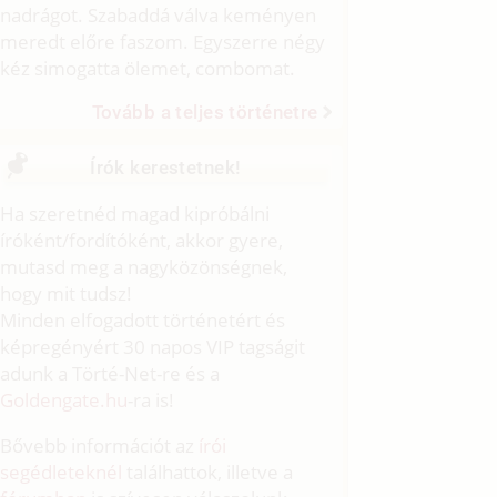
nadrágot. Szabaddá válva keményen
meredt előre faszom. Egyszerre négy
kéz simogatta ölemet, combomat.
Tovább a teljes történetre
Írók kerestetnek!
Ha szeretnéd magad kipróbálni
íróként/fordítóként, akkor gyere,
mutasd meg a nagyközönségnek,
hogy mit tudsz!
Minden elfogadott történetért és
képregényért 30 napos VIP tagságit
adunk a Törté-Net-re és a
Goldengate.hu
-ra is!
Bővebb információt az
írói
segédleteknél
találhattok, illetve a