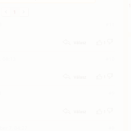
1
3
#11
1
Válasz
. 08:13
#10
1
Válasz
8
#9
1
Válasz
er 7. 04:27
#8