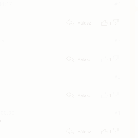
04:47
#4
1
Válasz
09
#3
1
Válasz
#2
1
Válasz
 00:00
#1
?
1
Válasz