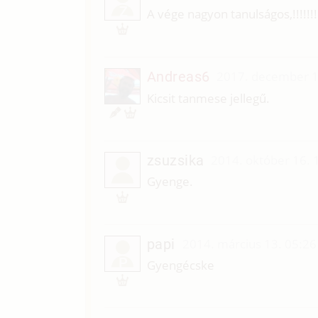
Z
A vége nagyon tanulságos,!!!!!!!
Andreas6
2017. december 1
Kicsit tanmese jellegű.
zsuzsika
2014. október 16. 
Gyenge.
papi
2014. március 13. 05:26
P
Gyengécske