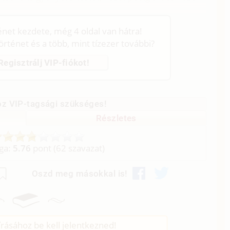
ténet kezdete, még 4 oldal van hátra!
történet és a több, mint tízezer további?
Regisztrálj VIP-fiókot!
z VIP-tagsági szükséges!
Részletes
aga:
5.76
pont (
62
szavazat)
Oszd meg másokkal is!
rásához be kell jelentkezned!