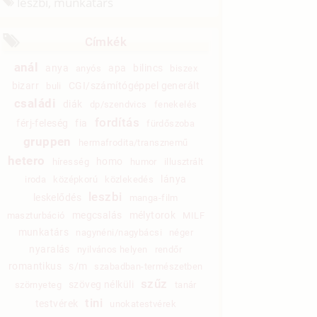
leszbi, munkatárs
Címkék
anál
anya
apa
bilincs
anyós
biszex
bizarr
CGI/számítógéppel generált
buli
családi
diák
dp/szendvics
fenekelés
fordítás
férj-feleség
fia
fürdőszoba
gruppen
hermafrodita/transznemű
hetero
homo
híresség
humor
illusztrált
lánya
iroda
középkorú
közlekedés
leszbi
leskelődés
manga-film
megcsalás
mélytorok
maszturbáció
MILF
munkatárs
nagynéni/nagybácsi
néger
nyaralás
nyilvános helyen
rendőr
romantikus
s/m
szabadban-természetben
szűz
szöveg nélküli
szörnyeteg
tanár
tini
testvérek
unokatestvérek