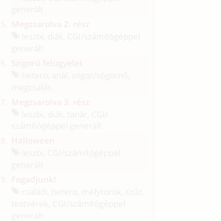
generált
Megzsarolva 2. rész
leszbi, diák, CGI/
számítógéppel
generált
Szigorú felügyelet
hetero, anál, sógor/
sógornő,
megcsalás
Megzsarolva 3. rész
leszbi, diák, tanár, CGI/
számítógéppel generált
Halloween
leszbi, CGI/
számítógéppel
generált
Fogadjunk!
családi, hetero, mélytorok, szűz,
testvérek, CGI/
számítógéppel
generált