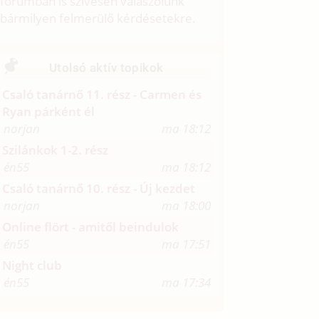
fórumban
is szívesen válaszolunk
bármilyen felmerülő kérdésetekre.
Utolsó aktív topikok
Csaló tanárnő 11. rész - Carmen és
Ryan párként él
norjan
ma 18:12
Szilánkok 1-2. rész
én55
ma 18:12
Csaló tanárnő 10. rész - Új kezdet
norjan
ma 18:00
Online flört - amitől beindulok
én55
ma 17:51
Night club
én55
ma 17:34