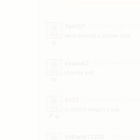
Tom57
2024. június 25. 02:4
T
Nem tartozik a jobbak közé.
vasas62
2022. december 29
V
Jó lecke volt.
én55
2022. március 23. 10:0
É
A jóból is megárt a sok.
zoltan611230
2020. novemb