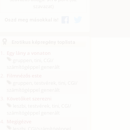
szavazat)
Oszd meg másokkal is!
Erotikus képregény toplista
Egy lány a vonaton
gruppen, tini, CGI/
számítógéppel generált
Filmnézős este
gruppen, testvérek, tini, CGI/
számítógéppel generált
Követőket szerezni
leszbi, testvérek, tini, CGI/
számítógéppel generált
Megigézve
leszbi, CGI/
számítógéppel