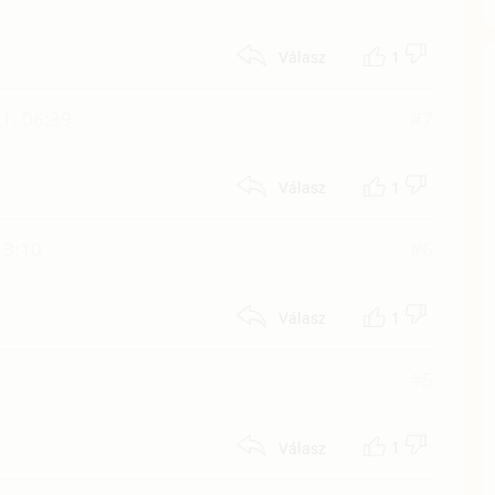
1
Válasz
1. 06:39
#7
1
Válasz
13:10
#6
1
Válasz
#5
1
Válasz