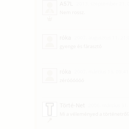
A57L
2013. szeptember 21. 
A
Nem rossz.
róka
2007. augusztus 11. 21:
gyenge és fárasztó
róka
2007. március 13. 09:41
zéróóóóóó
Törté-Net
2006. március 31.
Mi a véleményed a történetről