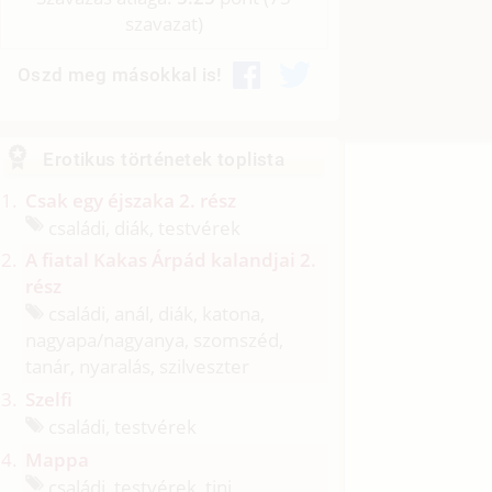
szavazat)
Oszd meg másokkal is!
Erotikus történetek toplista
Csak egy éjszaka 2. rész
családi, diák, testvérek
A fiatal Kakas Árpád kalandjai 2.
rész
családi, anál, diák, katona,
nagyapa/
nagyanya, szomszéd,
tanár, nyaralás, szilveszter
Szelfi
családi, testvérek
Mappa
családi, testvérek, tini