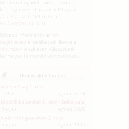
Minden elfogadott történetért és
képregényért 30 napos VIP tagságit
adunk a Törté-Net-re és a
Goldengate.hu
-ra is!
Bővebb információt az
írói
segédleteknél
találhattok, illetve a
fórumban
is szívesen válaszolunk
bármilyen felmerülő kérdésetekre.
Utolsó aktív topikok
A bezártság 1. rész
sztbali
tegnap 21:54
Kikötői kalandok 1. rész – Béka vele
norjan
tegnap 20:26
Nyár Hidegpatakon 2. rész
norjan
tegnap 19:17