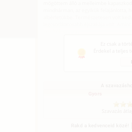
mögöttem álló a melleimbe kapaszkodot
mindhárman, az egyikük felajánlotta, 
albérletükbe. Természetesen volt ke
legcsodálatosabb éjszakája volt. Amin
kezdték szopni.
Ez csak a tör
Érdekel a teljes 
A szavazásho
Gyors
Szavazás átl
Rakd a kedvenceid közé!