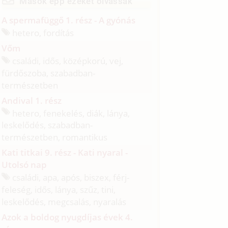
Mások épp ezeket olvassák
A spermafüggő 1. rész - A gyónás
hetero, fordítás
Vőm
családi, idős, középkorú, vej,
fürdőszoba, szabadban-
természetben
Andival 1. rész
hetero, fenekelés, diák, lánya,
leskelődés, szabadban-
természetben, romantikus
Kati titkai 9. rész - Kati nyaral -
Utolsó nap
családi, apa, após, biszex, férj-
feleség, idős, lánya, szűz, tini,
leskelődés, megcsalás, nyaralás
Azok a boldog nyugdíjas évek 4.