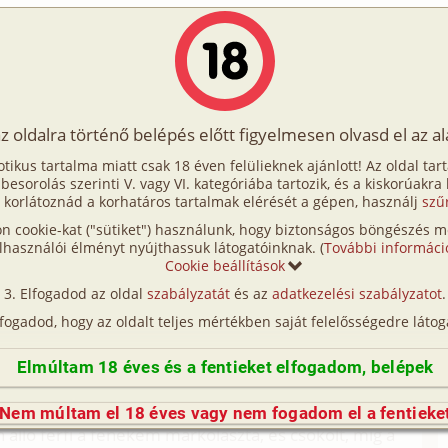
Írók
Tölts fel Te is!
Címkék
Kereső
VIP
Egyéb
az oldalra történő belépés előtt figyelmesen olvasd el az a
felé
otikus tartalma miatt csak 18 éven felülieknek ajánlott! Az oldal tar
azafelé
t besorolás szerinti V. vagy VI. kategóriába tartozik, és a kiskorúakra
 korlátoznád a korhatáros tartalmak elérését a gépen, használj
szű
n cookie-kat ("sütiket") használunk, hogy biztonságos böngészés me
rossz házibuliból mentem haza. Egy átlagos lány
lhasználói élményt nyújthassuk látogatóinknak. (
További informáci
agyobbak a melleim, a fenekem, pedig kifejezetten
Cookie beállítások
cán, egyszer csak lépteket hallottam magam
Elfogadod az oldal
szabályzatát
és az
adatkezelési szabályzatot
.
. Hátrafordultam és láttam, hogy két helyes fiatal
lfogadod, hogy az oldalt teljes mértékben saját felelősségedre látog
ólítottak:
Elmúltam 18 éves és a fentieket elfogadom, belépek
n ki voltam éhezve gey kiadós dugásra,
zom igen volt. Megvártam őket, az egyikük elém, a
Nem múltam el 18 éves vagy nem fogadom el a fentieke
lló férfi a fenekem markolászta, és csókolt, míg a