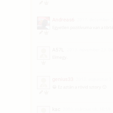
Andreas6
2017. december 2
Egyetlen pozitívuma van a tört
A57L
2013. november 23. 06
A
Elmegy.
genius33
2012. augusztus 7.
G
😀 Ez aztán a rövid sztory 🙂
kac
2003. március 18. 16:59