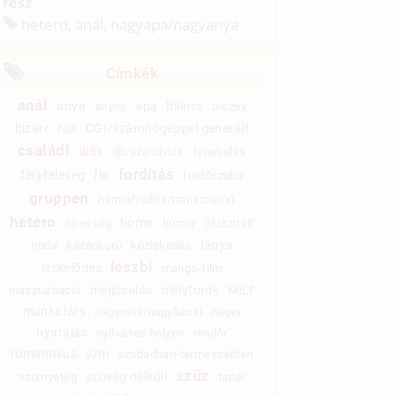
rész
hetero, anál, nagyapa/
nagyanya
Címkék
anál
anya
apa
bilincs
anyós
biszex
bizarr
CGI/számítógéppel generált
buli
családi
diák
dp/szendvics
fenekelés
fordítás
férj-feleség
fia
fürdőszoba
gruppen
hermafrodita/transznemű
hetero
homo
híresség
humor
illusztrált
lánya
iroda
középkorú
közlekedés
leszbi
leskelődés
manga-film
megcsalás
mélytorok
maszturbáció
MILF
munkatárs
nagynéni/nagybácsi
néger
nyaralás
nyilvános helyen
rendőr
romantikus
s/m
szabadban-természetben
szűz
szöveg nélküli
szörnyeteg
tanár