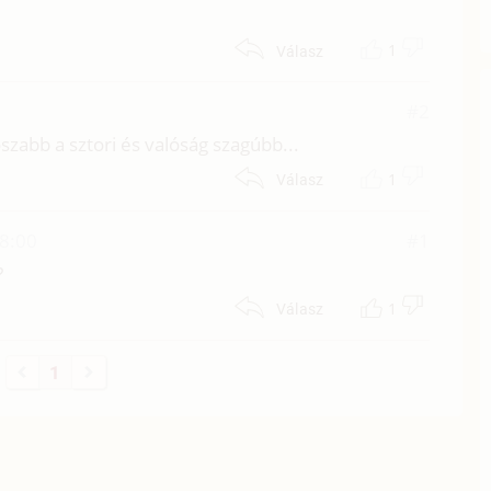
1
Válasz
#2
oszabb a sztori és valóság szagúbb...
1
Válasz
18:00
#1
?
1
Válasz
1