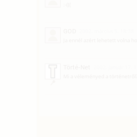
:-(((
GOD
2002. március 5. 18:38
Ja ennél azért lehetett volna h
Törté-Net
2002. január 17. 
Mi a véleményed a történetről