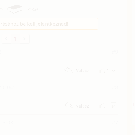
rásához be kell jelentkezned!
1
2
#9
1
Válasz
20. 04:01
#8
1
Válasz
 23:08
#7