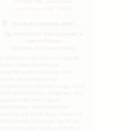
tini
testvérek
unokatestvérek
vibrátor
verseny/(társas-)játék
Erotikus történetek ajánló
Egy életre szóló "lidércnyomás" a
cseh erdőkben
(gruppen, anál szextörténet)
A férfiakat a nők soha nem hagyják
békén, ebben Karinthynak
megdöbbentően igaza van. Férfi
mivoltunk azonnal fontos
meghatározóvá lép elő, ha egy nő van
a környezetünkben. Addig nem. Nos
Angéla senkit nem hagyott
közömbösen, sokkal feltűnőbb
jelenség volt annál. Bájos, eleven kis
középiskolás fruska volt, úgy ötven
körüli testsúllyal. Gyakran láttam az