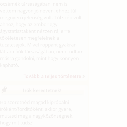
öcsémék társaságában, nem is
vettem nagyon jó néven, ehhez túl
megnyerő jelenség volt. Túl szép volt
ahhoz, hogy az ember egy
ágystatisztaként nézzen rá, erre
tökéletesen megfelelnek a
tucatcsajok. Mivel roppant gyakran
láttam fiúk társaságában, nem tudtam
másra gondolni, mint hogy könnyen
kapható.
Tovább a teljes történetre
Írók kerestetnek!
Ha szeretnéd magad kipróbálni
íróként/fordítóként, akkor gyere,
mutasd meg a nagyközönségnek,
hogy mit tudsz!