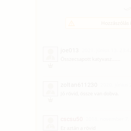
Hozzászólás í
joe013
2021. június 13. 23:4
J
Összecsapott katyvasz......
zoltan611230
2020. június 
Z
Jó rövid, össze van dobva.
cscsu50
2018. november 7.
C
Ez aztán a rövid