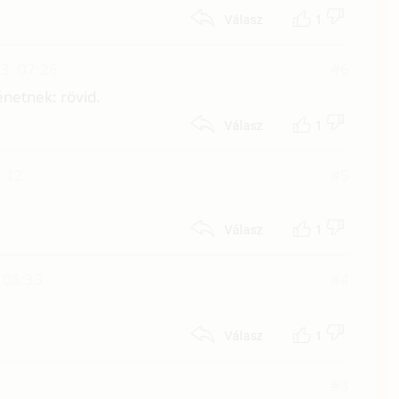
1
Válasz
3. 07:26
#6
énetnek: rövid.
1
Válasz
:12
#5
1
Válasz
 08:33
#4
1
Válasz
#3