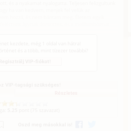
t, és a nyakamat nyalogatta. Teljesen felizgultunk
hogy ha van kedvem, menjek fel velük az
dvem hozzá, és nem bántam meg. Életem egyik
t felértünk ágynak döntöttek, és a mellbimbóimat
ténet kezdete, még 1 oldal van hátra!
történet és a több, mint tízezer további?
Regisztrálj VIP-fiókot!
z VIP-tagsági szükséges!
Részletes
aga:
5.25
pont (
75
szavazat)
Oszd meg másokkal is!