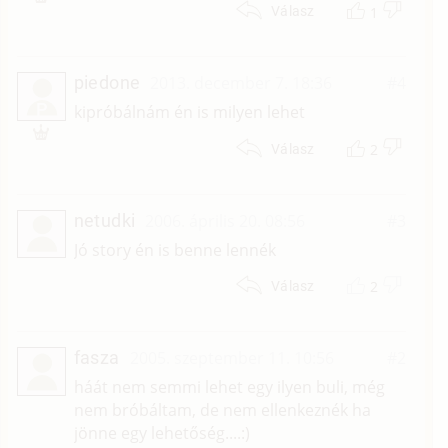
1
Válasz
piedone
2013. december 7. 18:36
#4
P
kipróbálnám én is milyen lehet
2
Válasz
netudki
2006. április 20. 08:56
#3
Jó story én is benne lennék
2
Válasz
fasza
2005. szeptember 11. 10:56
#2
háát nem semmi lehet egy ilyen buli, még
nem bróbáltam, de nem ellenkeznék ha
jönne egy lehetőség....:)