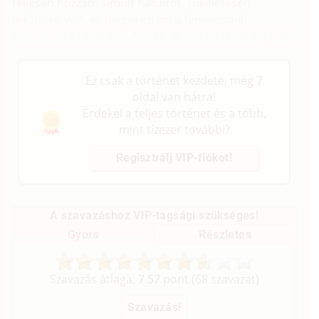
teljesen hozzám simult hátulról. Tökéletesen
meztelen volt, és megéreztem a fenekemnél
kőkemény és méretes farkát, ahogy lüktetve seggem
vágatába simult.
Ez csak a történet kezdete, még 7
oldal van hátra!
Érdekel a teljes történet és a több,
mint tízezer további?
Regisztrálj VIP-fiókot!
A szavazáshoz VIP-tagsági szükséges!
Gyors
Részletes
Szavazás átlaga:
7.57
pont (
68
szavazat)