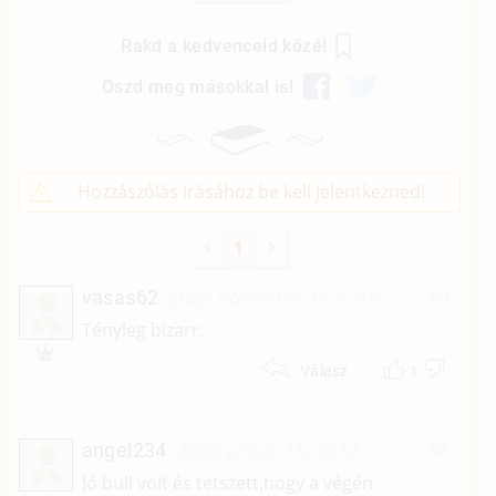
Rakd a kedvenceid közé!
Oszd meg másokkal is!
Hozzászólás írásához be kell jelentkezned!
1
vasas62
2022. november 17. 12:07
#9
V
Tényleg bizarr.
1
Válasz
angel234
2022. január 15. 04:12
#8
A
Jó buli volt és tetszett,hogy a végén