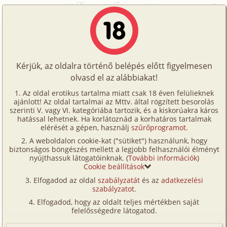
Főoldal
/
Történetek
/
Bizarr
/
Buli után
Történetek
Buli után
Képregények
Kérjük, az oldalra történő belépés előtt figyelmesen
Filmek
olvasd el az alábbiakat!
bizarr
Írók
erick
Az oldal erotikus tartalma miatt csak 18 éven felülieknek
ajánlott! Az oldal tartalmai az Mttv. által rögzített besorolás
Tölts
szerinti V. vagy VI. kategóriába tartozik, és a kiskorúakra káros
Címkék
hatással lehetnek. Ha korlátoznád a korhatáros tartalmak
Szavazás átlaga:
7.57
pont (
68
szavazat)
fel
elérését a gépen, használj
szűrőprogramot
.
Kereső
Megjelenés:
2005. szeptember 5.
A weboldalon cookie-kat ("sütiket") használunk, hogy
Te
Hossz:
13 652 karakter
biztonságos böngészés mellett a legjobb felhasználói élményt
VIP
nyújthassuk látogatóinknak. (
További információk
)
Elolvasva:
9 241 alkalommal
is!
Cookie beállítások
Fórum
Elfogadod az oldal
szabályzatát
és az
adatkezelési
Izgatottan indultam a házibulira, tudtam, ma este
szabályzatot
.
Versenyeink
tutira meg kell kapnom Esztert! Hogy aztán mi lett
Elfogadod, hogy az oldalt teljes mértékben saját
belőle!!! Esztire már régóta fentem a fogam,
Ügyfélszolgálat
felelősségedre látogatod.
gyönyörű lány volt, alacsony, kicsiny mellekkel,
Írói segédletek