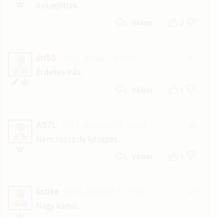
összejöttek.
2
Válasz
én55
2022. január 14. 14:37
#7
É
Érdekes írás.
1
Válasz
A57L
2017. március 15. 04:58
#6
A
Nem rossz,de közepes.
1
Válasz
listike
2014. október 1. 15:08
#5
L
Nagy kamu.