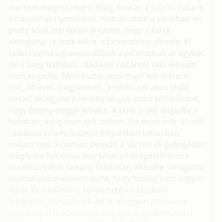
mertem megmozdulni, főleg miután a szőrös hasa is
a hátamnak nyomódott. Halkan zihált a sötétben én
pedig kővé meredten éreztem, hogy a karja
simogatva csúszik előre, a boxeralsóm sliccéig. Ki
kellett volna ugranom abban a pillanatban az ágyból,
de a nagy balhétól, ráadásul Zoltántól való félszem
nem engedte. Mert Eszter apja majd' két méteres
volt, 44 éves, megtermett, enyhén pocakos elvált
pasas, aki egyedül nevelte lányát, ezért érthető volt,
hogy bizony eléggé féltette. A bulit is alig engedte a
házában, amíg nem volt otthon. De most már itt volt,
ráadásul valami iszonyú helyzetben kettesben
voltam vele. Finoman benyúlt a sliccen és gyöngéden
megfogta hatalmas markával a rettegéstől picire
összehúzódott farkam. Óvatosan elkezdte simogatni,
és émelyedve vettem észre, hogy bizony nem vagyok
fából, és a kellemes kényeztetésre kezdtem
felizgulni... Biztatásnak vette, ahogyan péniszem
egyre kezdett növekedni bütykös markában, mert