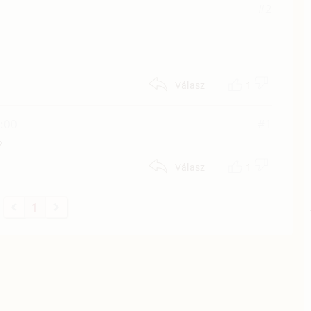
#2
1
Válasz
0:00
#1
?
1
Válasz
1