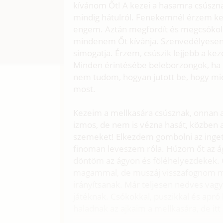
kívánom Őt! A kezei a hasamra csúszna
mindig hátulról. Fenekemnél érzem kem
engem. Aztán megfordít és megcsókol.
mindenem Őt kívánja. Szenvedélyesen 
simogatja. Érzem, csúszik lejjebb a kez
Minden érintésébe beleborzongok, h
nem tudom, hogyan jutott be, hogy mié
most.
Kezeim a mellkasára csúsznak, onnan a
izmos, de nem is vézna hasát, közben
szemeket! Elkezdem gombolni az inget 
finoman leveszem róla. Húzom őt az ág
döntöm az ágyon és föléhelyezdekek. C
magammal, de muszáj visszafognom 
irányítsanak. Már teljesen nedves vagy
játéknak. Csókokkal, puszikkal és apr
haladnak az ajkaim a mellkasára, de i