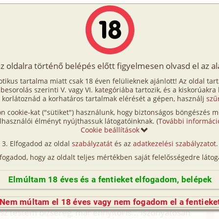
Írók
Tölts fel Te is!
Címkék
Kereső
VIP
Egyéb
az oldalra történő belépés előtt figyelmesen olvasd el az a
 be nem teljesülő álom...
otikus tartalma miatt csak 18 éven felülieknek ajánlott! Az oldal tar
m teljesülő álom...
t besorolás szerinti V. vagy VI. kategóriába tartozik, és a kiskorúakra
 korlátoznád a korhatáros tartalmak elérését a gépen, használj
szű
n cookie-kat ("sütiket") használunk, hogy biztonságos böngészés me
lak előtt, nézem a csillagokat és a Holdat az égen.
lhasználói élményt nyújthassuk látogatóinknak. (
További informáci
te bugyi van rajtam. Az ablak nyitva van, így
Cookie beállítások
őbe. Mindenféle virágok illatát érzem, nagyon jó illat
Elfogadod az oldal
szabályzatát
és az
adatkezelési szabályzatot
.
lfogadod, hogy az oldalt teljes mértékben saját felelősségedre látog
szerelmem! Már nagyon rég láttam, van talán egy
nnyira jó lenne, ha most itt lenne és...
Elmúltam 18 éves és a fentieket elfogadom, belépek
 és megérinti két kéz a két vállam, majd
Nem múltam el 18 éves vagy nem fogadom el a fentieke
sz testem bizsereg, már ennyitől is... iszonyatosan