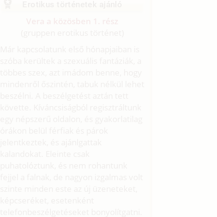
Erotikus történetek ajánló
Vera a közösben 1. rész
(gruppen erotikus történet)
Már kapcsolatunk első hónapjaiban is
szóba kerültek a szexuális fantáziák, a
többes szex, azt imádom benne, hogy
mindenről őszintén, tabuk nélkül lehet
beszélni. A beszélgetést aztán tett
követte. Kíváncsiságból regisztráltunk
egy népszerű oldalon, és gyakorlatilag
órákon belül férfiak és párok
jelentkeztek, és ajánlgattak
kalandokat. Eleinte csak
puhatolóztunk, és nem rohantunk
fejjel a falnak, de nagyon izgalmas volt
szinte minden este az új üzeneteket,
képcseréket, esetenként
telefonbeszélgetéseket bonyolítgatni.