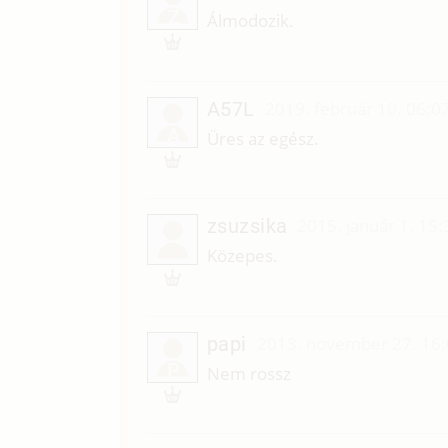
Z
Álmodozik.
A57L
2019. február 10. 06:0
A
Üres az egész.
zsuzsika
2015. január 1. 15:
Közepes.
papi
2013. november 27. 16
P
Nem rossz