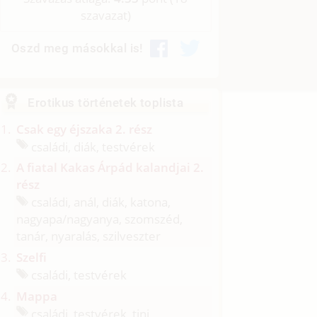
szavazat)
Oszd meg másokkal is!
Erotikus történetek toplista
Csak egy éjszaka 2. rész
családi, diák, testvérek
A fiatal Kakas Árpád kalandjai 2.
rész
családi, anál, diák, katona,
nagyapa/
nagyanya, szomszéd,
tanár, nyaralás, szilveszter
Szelfi
családi, testvérek
Mappa
családi, testvérek, tini