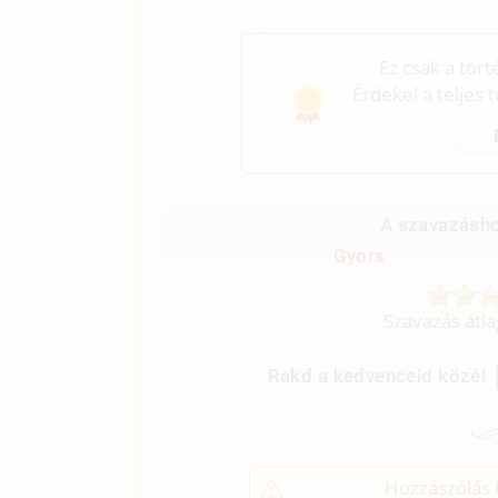
Lassan megyek lejjebb, a hasánál tarto
Ez csak a tör
Érdekel a teljes 
A szavazásho
Gyors
Szavazás átl
Rakd a kedvenceid közé!
Hozzászólás í