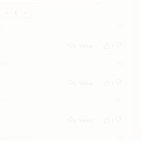
1
56
#9
1
Válasz
5:30
#8
1
Válasz
8:54
#7
1
Válasz
er 24. 04:47
#6