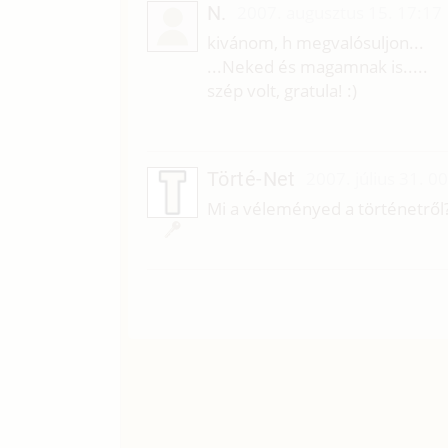
N.
2007. augusztus 15. 17:17
kivánom, h megvalósuljon...
...Neked és magamnak is.....
szép volt, gratula! :)
Törté-Net
2007. július 31. 0
Mi a véleményed a történetről