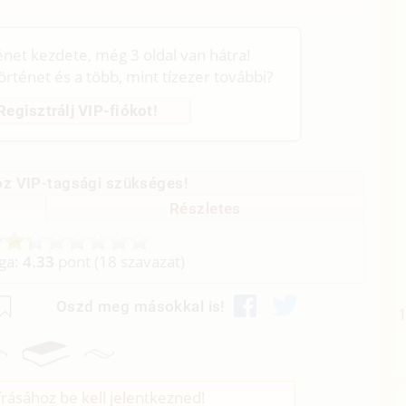
k, hallom, ahogy egyre szaporábban veszi a levegőt.
ténet kezdete, még 3 oldal van hátra!
történet és a több, mint tízezer további?
Regisztrálj VIP-fiókot!
z VIP-tagsági szükséges!
Részletes
aga:
4.33
pont (
18
szavazat)
Oszd meg másokkal is!
rásához be kell jelentkezned!