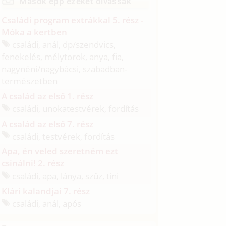
Mások épp ezeket olvassák
Családi program extrákkal 5. rész -
Móka a kertben
családi, anál, dp/
szendvics,
fenekelés, mélytorok, anya, fia,
nagynéni/
nagybácsi, szabadban-
természetben
A család az első 1. rész
családi, unokatestvérek, fordítás
A család az első 7. rész
családi, testvérek, fordítás
Apa, én veled szeretném ezt
csinálni! 2. rész
családi, apa, lánya, szűz, tini
Klári kalandjai 7. rész
családi, anál, após