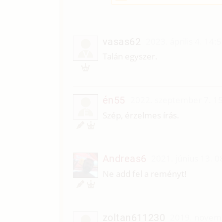
vasas62
2023. április 4. 14:
V
Talán egyszer.
én55
2022. szeptember 7. 1
É
Szép, érzelmes írás.
Andreas6
2021. június 13. 0
Ne add fel a reményt!
zoltan611230
2019. novemb