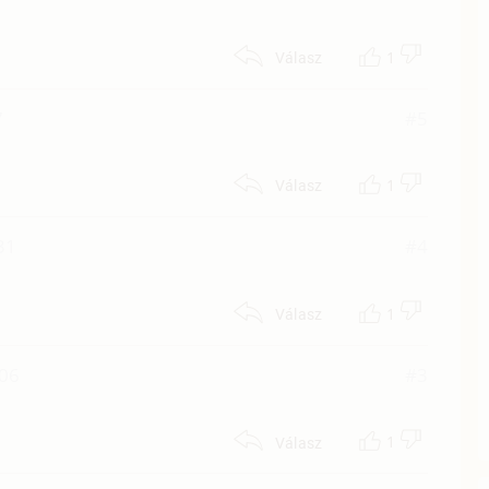
1
Válasz
7
#5
1
Válasz
31
#4
1
Válasz
:06
#3
1
Válasz