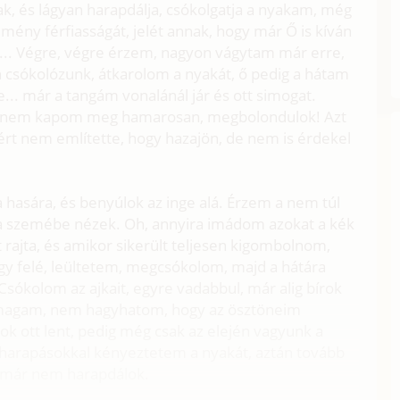
k, és lágyan harapdálja, csókolgatja a nyakam, még
ény férfiasságát, jelét annak, hogy már Ő is kíván
.. Végre, végre érzem, nagyon vágytam már erre,
csókolózunk, átkarolom a nyakát, ő pedig a hátam
e... már a tangám vonalánál jár és ott simogat.
a nem kapom meg hamarosan, megbolondulok! Azt
rt nem említette, hogy hazajön, de nem is érdekel
 hasára, és benyúlok az inge alá. Érzem a nem túl
 a szemébe nézek. Oh, annyira imádom azokat a kék
rajta, és amikor sikerült teljesen kigombolnom,
y felé, leültetem, megcsókolom, majd a hátára
sókolom az ajkait, egyre vadabbul, már alig bírok
magam, nem hagyhatom, hogy az ösztöneim
ok ott lent, pedig még csak az elején vagyunk a
ó harapásokkal kényeztetem a nyakát, aztán tovább
tt már nem harapdálok.