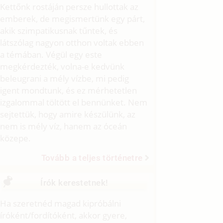
Kettőnk rostáján persze hullottak az
emberek, de megismertünk egy párt,
akik szimpatikusnak tűntek, és
látszólag nagyon otthon voltak ebben
a témában. Végül egy este
megkérdezték, volna-e kedvünk
beleugrani a mély vízbe, mi pedig
igent mondtunk, és ez mérhetetlen
izgalommal töltött el bennünket. Nem
sejtettük, hogy amire készülünk, az
nem is mély víz, hanem az óceán
közepe.
Tovább a teljes történetre
Írók kerestetnek!
Ha szeretnéd magad kipróbálni
íróként/fordítóként, akkor gyere,