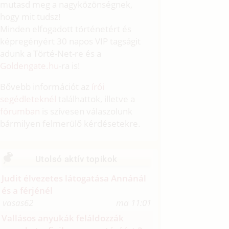
mutasd meg a nagyközönségnek,
hogy mit tudsz!
Minden elfogadott történetért és
képregényért 30 napos VIP tagságit
adunk a Törté-Net-re és a
Goldengate.hu
-ra is!
Bővebb információt az
írói
segédleteknél
találhattok, illetve a
fórumban
is szívesen válaszolunk
bármilyen felmerülő kérdésetekre.
Utolsó aktív topikok
Judit élvezetes látogatása Annánál
és a férjénél
vasas62
ma 11:01
Vallásos anyukák feláldozzák