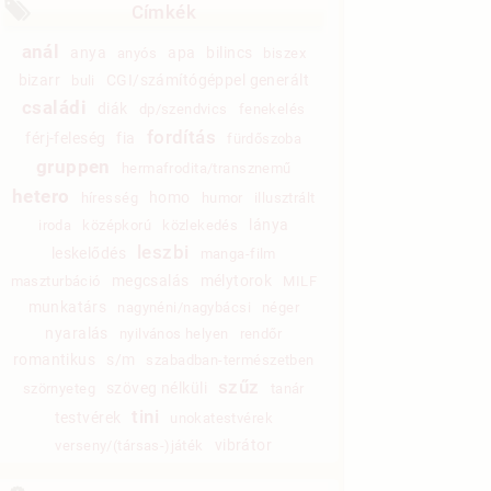
Címkék
anál
anya
apa
bilincs
anyós
biszex
bizarr
CGI/számítógéppel generált
buli
családi
diák
dp/szendvics
fenekelés
fordítás
férj-feleség
fia
fürdőszoba
gruppen
hermafrodita/transznemű
hetero
homo
híresség
humor
illusztrált
lánya
iroda
középkorú
közlekedés
leszbi
leskelődés
manga-film
megcsalás
mélytorok
maszturbáció
MILF
munkatárs
nagynéni/nagybácsi
néger
nyaralás
nyilvános helyen
rendőr
romantikus
s/m
szabadban-természetben
szűz
szöveg nélküli
szörnyeteg
tanár
tini
testvérek
unokatestvérek
vibrátor
verseny/(társas-)játék