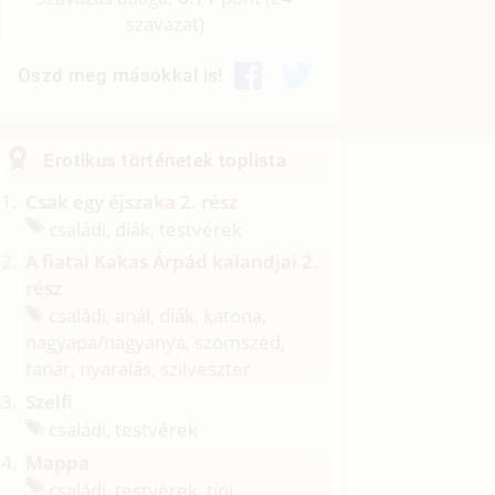
szavazat)
Oszd meg másokkal is!
Erotikus történetek toplista
Csak egy éjszaka 2. rész
családi, diák, testvérek
A fiatal Kakas Árpád kalandjai 2.
rész
családi, anál, diák, katona,
nagyapa/
nagyanya, szomszéd,
tanár, nyaralás, szilveszter
Szelfi
családi, testvérek
Mappa
családi, testvérek, tini