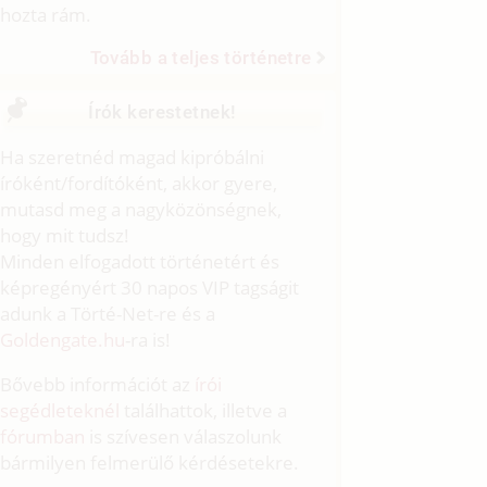
hozta rám.
Tovább a teljes történetre
Írók kerestetnek!
Ha szeretnéd magad kipróbálni
íróként/fordítóként, akkor gyere,
mutasd meg a nagyközönségnek,
hogy mit tudsz!
Minden elfogadott történetért és
képregényért 30 napos VIP tagságit
adunk a Törté-Net-re és a
Goldengate.hu
-ra is!
Bővebb információt az
írói
segédleteknél
találhattok, illetve a
fórumban
is szívesen válaszolunk
bármilyen felmerülő kérdésetekre.