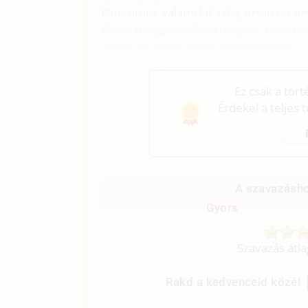
Elmentünk valami lakásba, aztán ott 
Bocsi, meggondoltam magam, elmennék 
láttam az arcán, hogy megbántódott.
magam elég klassznak, nyilván ő nem is
Ez csak a tör
Érdekel a teljes 
A szavazásho
Gyors
Szavazás átl
Rakd a kedvenceid közé!