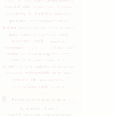
bizarr
CGI/számítógéppel generált
buli
családi
diák
dp/szendvics
fenekelés
fordítás
férj-feleség
fia
fürdőszoba
gruppen
hermafrodita/transznemű
hetero
homo
híresség
humor
illusztrált
lánya
iroda
középkorú
közlekedés
leszbi
leskelődés
manga-film
megcsalás
mélytorok
maszturbáció
MILF
munkatárs
nagynéni/nagybácsi
néger
nyaralás
nyilvános helyen
rendőr
romantikus
s/m
szabadban-természetben
szűz
szöveg nélküli
szörnyeteg
tanár
tini
testvérek
unokatestvérek
vibrátor
verseny/(társas-)játék
Erotikus történetek ajánló
Az ajándék 1. rész
(családi, testvérek szextörténet)