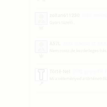
zoltan611230
2018. novemb
Z
Gyors tüzelő .
A57L
2018. március 17. 03:3
A
Nem rossz,de kezdetleges írás
Törté-Net
2002. január 17. 
Mi a véleményed a történetről