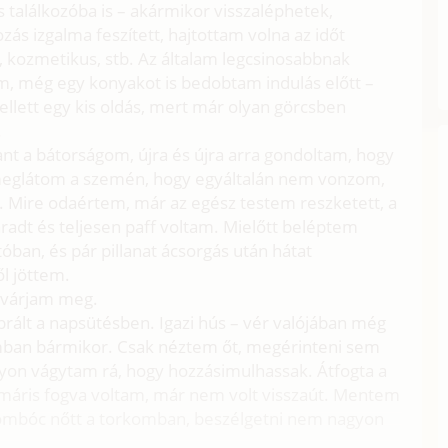
alálkozóba is – akármikor visszaléphetek,
ás izgalma feszített, hajtottam volna az időt
 kozmetikus, stb. Az általam legcsinosabbnak
m, még egy konyakot is bedobtam indulás előtt –
llett egy kis oldás, mert már olyan görcsben
.
 a bátorságom, újra és újra arra gondoltam, hogy
, meglátom a szemén, hogy egyáltalán nem vonzom,
. Mire odaértem, már az egész testem reszketett, a
áradt és teljesen paff voltam. Mielőtt beléptem
ban, és pár pillanat ácsorgás után hátat
ől jöttem.
y várjam meg.
rált a napsütésben. Igazi hús – vér valójában még
imban bármikor. Csak néztem őt, megérinteni sem
yon vágytam rá, hogy hozzásimulhassak. Átfogta a
 máris fogva voltam, már nem volt visszaút. Mentem
gombóc nőtt a torkomban, beszélgetni nem nagyon