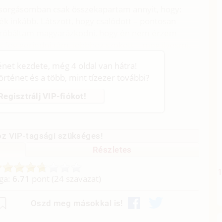
ácsorgásomban csak összekapartam annyit, hogy:
inkább. Látszott, hogy csalódott – pontosan
 Próbáltam magyarázkodni, hogy én nem érzem
 fog gerjedni rám, jobbhoz szokott – meg ilyesmi.
ténet kezdete, még 4 oldal van hátra!
történet és a több, mint tízezer további?
Regisztrálj VIP-fiókot!
z VIP-tagsági szükséges!
Részletes
aga:
6.71
pont (
24
szavazat)
Oszd meg másokkal is!