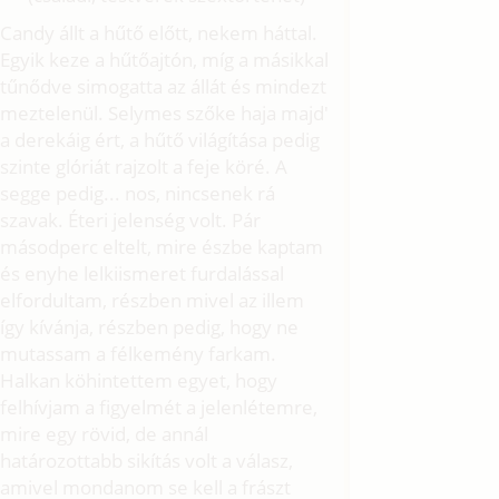
Candy állt a hűtő előtt, nekem háttal.
Egyik keze a hűtőajtón, míg a másikkal
tűnődve simogatta az állát és mindezt
meztelenül. Selymes szőke haja majd'
a derekáig ért, a hűtő világítása pedig
szinte glóriát rajzolt a feje köré. A
segge pedig... nos, nincsenek rá
szavak. Éteri jelenség volt. Pár
másodperc eltelt, mire észbe kaptam
és enyhe lelkiismeret furdalással
elfordultam, részben mivel az illem
így kívánja, részben pedig, hogy ne
mutassam a félkemény farkam.
Halkan köhintettem egyet, hogy
felhívjam a figyelmét a jelenlétemre,
mire egy rövid, de annál
határozottabb sikítás volt a válasz,
amivel mondanom se kell a frászt