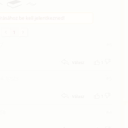
rásához be kell jelentkezned!
1
17
#6
1
Válasz
4. 07:23
#5
1
Válasz
:58
#4