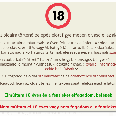
Írók
Tölts fel Te is!
Címkék
Kereső
VIP
Egyéb
az oldalra történő belépés előtt figyelmesen olvasd el az a
zés után
otikus tartalma miatt csak 18 éven felülieknek ajánlott! Az oldal tar
lezés után
t besorolás szerinti V. vagy VI. kategóriába tartozik, és a kiskorúakra
 korlátoznád a korhatáros tartalmak elérését a gépen, használj
szű
n cookie-kat ("sütiket") használunk, hogy biztonságos böngészés me
éle intim titkokat tudtunk egymásról. Így
lhasználói élményt nyújthassuk látogatóinknak. (
További informáci
nk egymásnak, mindennapi gondolataink között
Cookie beállítások
, akár nem. Aztán egyszer javasolt egy személyes
Elfogadod az oldal
szabályzatát
és az
adatkezelési szabályzatot
.
lehetett tudni előre, hogy testi kapcsolatról lesz szó.
lfogadod, hogy az oldalt teljes mértékben saját felelősségedre látog
során kiderült, hogy sokkal fiatalabb, mint én, meg
nek, azt viszont nem viselte volna el az
Elmúltam 18 éves és a fentieket elfogadom, belépek
karjaiba vetem magam, ő meg utálkozva eltoljon
űzbe.
Nem múltam el 18 éves vagy nem fogadom el a fentieke
nt ahogy önmagamnak is beismertem volna,