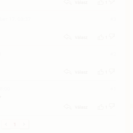
1
Válasz
er 17. 03:37
#3
1
Válasz
1
#2
.
1
Válasz
18:00
#1
?
1
Válasz
1