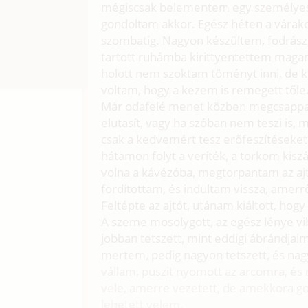
mégiscsak belementem egy személyes t
gondoltam akkor. Egész héten a várakoz
szombatig. Nagyon készültem, fodrász,
tartott ruhámba kirittyentettem maga
holott nem szoktam töményt inni, de ke
voltam, hogy a kezem is remegett tőle
Már odafelé menet közben megcsappant
elutasít, vagy ha szóban nem teszi is
csak a kedvemért tesz erőfeszítéseket
hátamon folyt a veríték, a torkom kisz
volna a kávézóba, megtorpantam az ajtó
fordítottam, és indultam vissza, amerr
Feltépte az ajtót, utánam kiáltott, hog
A szeme mosolygott, az egész lénye vib
jobban tetszett, mint eddigi ábrándja
mertem, pedig nagyon tetszett, és nag
vállam, puszit nyomott az arcomra, és
vele, amerre vezetett, de amekkora 
lehetett velem.