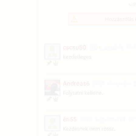
Hozzászólás í
cscsu50
2021. január 9. 14:
C
kezdetleges
Andreas6
2020. december 2
Folytatni kellene.
én55
2020. augusztus 21. 07
É
Kezdetnek nem rossz.