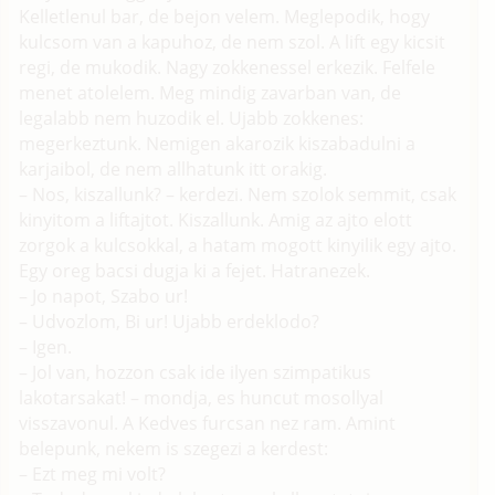
Kelletlenul bar, de bejon velem. Meglepodik, hogy
kulcsom van a kapuhoz, de nem szol. A lift egy kicsit
regi, de mukodik. Nagy zokkenessel erkezik. Felfele
menet atolelem. Meg mindig zavarban van, de
legalabb nem huzodik el. Ujabb zokkenes:
megerkeztunk. Nemigen akarozik kiszabadulni a
karjaibol, de nem allhatunk itt orakig.
– Nos, kiszallunk? – kerdezi. Nem szolok semmit, csak
kinyitom a liftajtot. Kiszallunk. Amig az ajto elott
zorgok a kulcsokkal, a hatam mogott kinyilik egy ajto.
Egy oreg bacsi dugja ki a fejet. Hatranezek.
– Jo napot, Szabo ur!
– Udvozlom, Bi ur! Ujabb erdeklodo?
– Igen.
– Jol van, hozzon csak ide ilyen szimpatikus
lakotarsakat! – mondja, es huncut mosollyal
visszavonul. A Kedves furcsan nez ram. Amint
belepunk, nekem is szegezi a kerdest:
– Ezt meg mi volt?