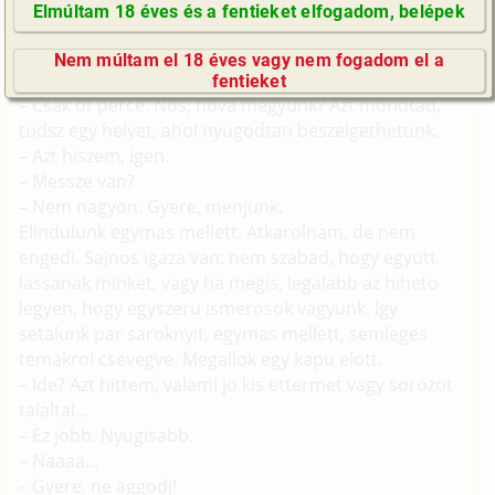
osszerezzen, de nem fordul meg, csak amikor
Elmúltam 18 éves és a fentieket elfogadom, belépek
egeszen moge erek. Ram mosolyog:
GyIK / FAQ
– Jo napot!
Nem múltam el 18 éves vagy nem fogadom el a
Impresszum
– Szia, Kedves! Regota varsz?
fentieket
E-mail küldése
– Csak ot perce. Nos, hova megyunk? Azt mondtad,
tudsz egy helyet, ahol nyugodtan beszelgethetunk.
– Azt hiszem, igen.
– Messze van?
– Nem nagyon. Gyere, menjunk.
Elindulunk egymas mellett. Atkarolnam, de nem
engedi. Sajnos igaza van: nem szabad, hogy egyutt
lassanak minket, vagy ha megis, legalabb az hiheto
legyen, hogy egyszeru ismerosok vagyunk. Igy
setalunk par saroknyit, egymas mellett, semleges
temakrol csevegve. Megallok egy kapu elott.
– Ide? Azt hittem, valami jo kis ettermet vagy sorozot
talaltal...
– Ez jobb. Nyugisabb.
– Naaaa...
– Gyere, ne aggodj!