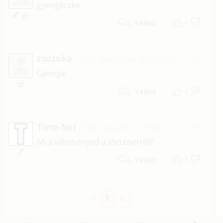
C
gyengécske
1
Válasz
zsuzsika
2014. december 29. 08:44
#2
Gyenge.
1
Válasz
Törté-Net
2002. január 17. 18:00
#1
Mi a véleményed a történetről?
1
Válasz
1