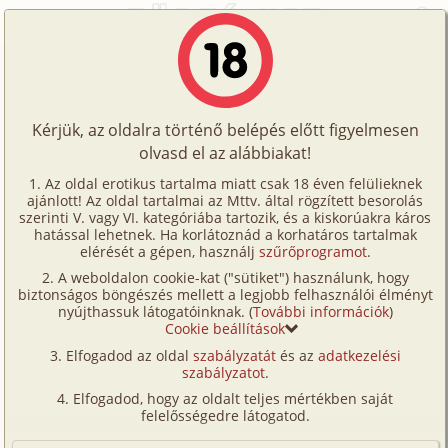
Főoldal
/
Történetek
/
Hetero
/
Lakásavató
Történetek
Lakásavató
Képregények
Kérjük, az oldalra történő belépés előtt figyelmesen
Filmek
olvasd el az alábbiakat!
hetero
Írók
Ismeretlen
Az oldal erotikus tartalma miatt csak 18 éven felülieknek
ajánlott! Az oldal tartalmai az Mttv. által rögzített besorolás
Tölts
szerinti V. vagy VI. kategóriába tartozik, és a kiskorúakra káros
Címkék
hatással lehetnek. Ha korlátoznád a korhatáros tartalmak
Szavazás átlaga:
7.07
pont (
28
szavazat)
fel
elérését a gépen, használj
szűrőprogramot
.
Kereső
Megjelenés:
2001. június 24.
A weboldalon cookie-kat ("sütiket") használunk, hogy
Te
Hossz:
8 832 karakter
biztonságos böngészés mellett a legjobb felhasználói élményt
VIP
nyújthassuk látogatóinknak. (
További információk
)
Elolvasva:
2 376 alkalommal
is!
Cookie beállítások
Fórum
Elfogadod az oldal
szabályzatát
és az
adatkezelési
Mar megint o ert ide eloszor... Kicsit kellemetlen,
szabályzatot
.
Versenyeink
hogy mindig o var ram, de remelem, ezuttal nem
Elfogadod, hogy az oldalt teljes mértékben saját
kellett sokat. Hattal all nekem. Meg a kabatban is
Ügyfélszolgálat
felelősségedre látogatod.
latszik, milyen jo alakja van. Megerzi a tekintetemet,
Írói segédletek