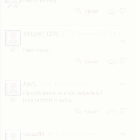
1
Válasz
zoltan611230
2018. november 17. 03:15
#5
Z
Nem rossz.
1
Válasz
A57L
2018. április 14. 04:30
#4
A
Ha nem lenne ez a sok helyesírási
hiba,tetszett is volna.
1
Válasz
cscsu50
2015. július 23. 19:36
#3