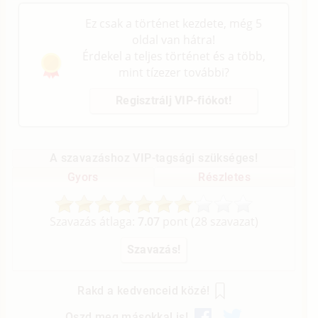
Ez csak a történet kezdete, még 5
oldal van hátra!
Érdekel a teljes történet és a több,
mint tízezer további?
Regisztrálj VIP-fiókot!
A szavazáshoz VIP-tagsági szükséges!
Gyors
Részletes
Szavazás átlaga:
7.07
pont (
28
szavazat)
Rakd a kedvenceid közé!
Oszd meg másokkal is!