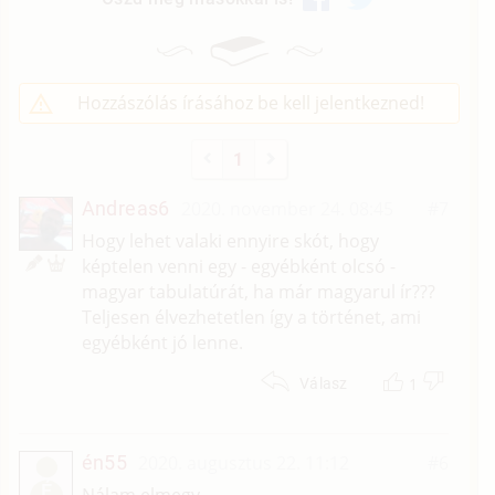
Hozzászólás írásához be kell jelentkezned!
1
Andreas6
2020. november 24. 08:45
#7
Hogy lehet valaki ennyire skót, hogy
képtelen venni egy - egyébként olcsó -
magyar tabulatúrát, ha már magyarul ír???
Teljesen élvezhetetlen így a történet, ami
egyébként jó lenne.
1
Válasz
én55
2020. augusztus 22. 11:12
#6
É
Nálam elmegy.