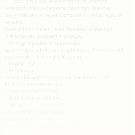
– Tudod, egy kiado lakast meg kell mutatni az
erdeklodoknek. A batyame, de engem kert meg,
hogy intezzem az ugyet. Gondoltam, hatha Teged is
erdekel...
Kezd oldodni: velem nevet. Korulnez a lakasban,
mikozben en lesegitem a kabatjat.
– Jo, hogy legalabb le tudunk ulni.
Igaz ami igaz, a butorzat eleg hianyos. Mindossze ket
szek arvalkodik a konyha kozepen.
– Foglalj helyet!
– Koszonom.
En is leulok vele szemben. A kezeert nyulok, es
kozben a szemebe nezek.
– Szep szemeid vannak!
– Nem er! Ne csinald ezt!
– Mit ne?
– Ne kozeledj. Nem szabad.
– Miert nem?
– Nem szabad. En sem vagyok fabol.
– Meg szerencse. – Belecsokolok a tenyerebe.