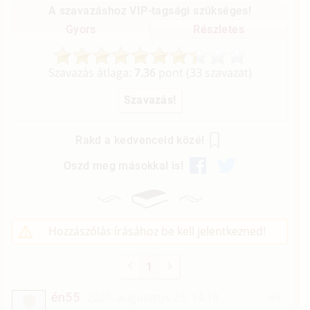
A szavazáshoz VIP-tagsági szükséges!
Gyors
Részletes
Szavazás átlaga:
7.36
pont (
33
szavazat)
Rakd a kedvenceid közé!
Oszd meg másokkal is!
Hozzászólás írásához be kell jelentkezned!
1
én55
2020. augusztus 23. 14:18
#8