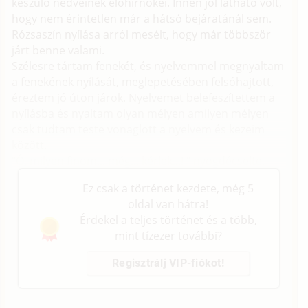
készülő nedveinek előhírnökei. Innen jól látható volt,
hogy nem érintetlen már a hátsó bejáratánál sem.
Rózsaszín nyílása arról mesélt, hogy már többször
járt benne valami.
Szélesre tártam fenekét, és nyelvemmel megnyaltam
a fenekének nyílását, meglepetésében felsóhajtott,
éreztem jó úton járok. Nyelvemet belefeszítettem a
nyílásba és nyaltam olyan mélyen amilyen mélyen
csak tudtam teste vonaglott a nyelvem és kezeim
között.
"Ó, milyen finom... még... kérlek...! " nyögdécselte.
Ez csak a történet kezdete, még 5
oldal van hátra!
Érdekel a teljes történet és a több,
mint tízezer további?
Regisztrálj VIP-fiókot!