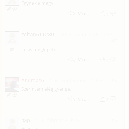
É
Egynek elmegy.
1
Válasz
zoltan611230
2018. november 16. 07:17
#7
Z
Jó kis meglepetés .
1
Válasz
Andreas6
2016. szeptember 2. 09:34
#6
Szerintem elég gyenge.
1
Válasz
papi
2016. február 8. 09:57
#5
P
Egész jó.