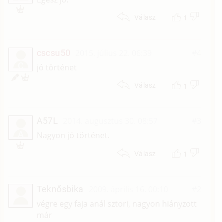
1
Válasz
cscsu50
2015. július 22. 06:39
#4
C
jó történet
1
Válasz
A57L
2014. augusztus 30. 08:57
#3
A
Nagyon jó történet.
1
Válasz
Teknősbika
2009. április 16. 00:10
#2
végre egy faja anál sztori, nagyon hiányzott
már