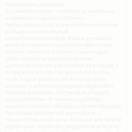
szétnyitottam a köpenyem.
"Ezt akartam mutatni, " mondtam, és csak bámult
meglepetten az ágaskodó farkamra.
Néhány pillanat múlva a keze önkéntelenül elindult
és elkapta a merevedésemet.
Közben levettem a kabátját. A blúzát gomboltam
mialatt ő a farkamat masszírozta érzékien. Vadul
kezdtem csókolni őt, miközben a farkam egyre
jobban lüktetett az aranyos kis kezében.
Gyorsan kibontottam a farmerjéből, és a bugyiját a
térdéig lehúztam róla. Csodálva néztem karcsú
testét, nagyon bozontos ölét és formás lábait.
Lehúztam őt a földre és gyengéden négykézlábas
helyzetbe igazítottam. A farmertól és a bugyitól
megszabadítottam őt. Kezeimet a gömbölyű
tomporára tettem és széttártam a feneke két partját.
Fantasztikus kilátásom volt a puncijára és a
rózsaszínű hátsó bejáratára. Az dús szőrzete keretbe
foglalta ajkait, sejtelmesen megcsillantak az feltörni