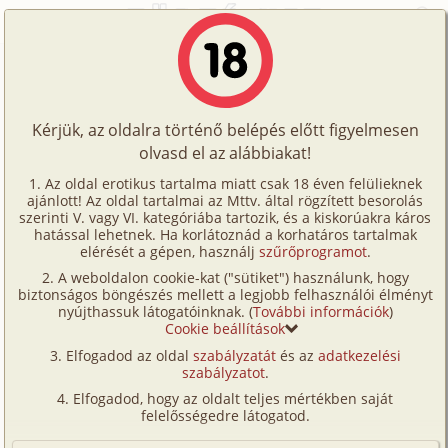
Főoldal
/
Történetek
/
Hetero
/
Krisztivel álmodtam
Történetek
Krisztivel álmodtam
Képregények
Kérjük, az oldalra történő belépés előtt figyelmesen
Filmek
olvasd el az alábbiakat!
hetero
,
anál
,
mélytorok
,
vibrátor
Írók
SZ
Az oldal erotikus tartalma miatt csak 18 éven felülieknek
ajánlott! Az oldal tartalmai az Mttv. által rögzített besorolás
Tölts
szerinti V. vagy VI. kategóriába tartozik, és a kiskorúakra káros
Címkék
hatással lehetnek. Ha korlátoznád a korhatáros tartalmak
Szavazás átlaga:
7.36
pont (
33
szavazat)
fel
elérését a gépen, használj
szűrőprogramot
.
Kereső
Megjelenés:
2001. június 24.
A weboldalon cookie-kat ("sütiket") használunk, hogy
Te
Hossz:
9 448 karakter
biztonságos böngészés mellett a legjobb felhasználói élményt
VIP
nyújthassuk látogatóinknak. (
További információk
)
Elolvasva:
2 006 alkalommal
is!
Cookie beállítások
Fórum
Elfogadod az oldal
szabályzatát
és az
adatkezelési
Reggel amint felébredtem farkam zászlórúdként
szabályzatot
.
Versenyeink
meredezett az ég féle.
Elfogadod, hogy az oldalt teljes mértékben saját
Egész éjjel Krisztivel álmodtam...
Ügyfélszolgálat
felelősségedre látogatod.
Felvettem a telefont és tárcsáztam a számát.
Írói segédletek