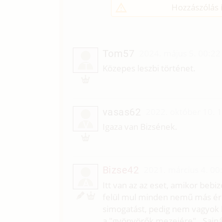
Hozzászólás í
Tom57
2024. május 5. 00:22
T
Közepes leszbi történet.
vasas62
2022. október 10. 
V
Igaza van Bizsének.
Bizse42
2021. március 4. 00
Á
Itt van az az eset, amikor beb
felül mul minden nemű más érin
simogatást, pedig nem vagyok l
a "gyönyörők mezejére". Sajn