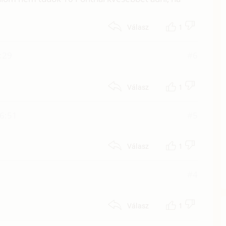
1
Válasz
:29
#6
1
Válasz
6:51
#5
1
Válasz
#4
1
Válasz