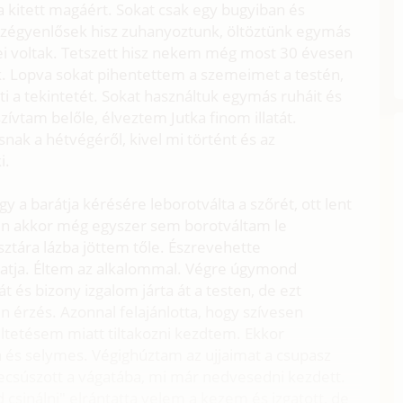
 kitett magáért. Sokat csak egy bugyiban és
szégyenlősek hisz zuhanyoztunk, öltöztünk egymás
lei voltak. Tetszett hisz nekem még most 30 évesen
ak. Lopva sokat pihentettem a szemeimet a testén,
jti a tekintetét. Sokat használtuk egymás ruháit és
vtam belőle, élveztem Jutka finom illatát.
k a hétvégéről, kivel mi történt és az
i.
 a barátja kérésére leborotválta a szőrét, ott lent
(én akkor még egyszer sem borotváltam le
ztára lázba jöttem tőle. Észrevehette
tatja. Éltem az alkalommal. Végre úgymond
t és bizony izgalom járta át a testen, de ezt
n érzés. Azonnal felajánlotta, hogy szívesen
eltetésem miatt tiltakozni kezdtem. Ekkor
a és selymes. Végighúztam az ujjaimat a csupasz
ecsúszott a vágatába, mi már nedvesedni kezdett.
 csinálni" elrántatta velem a kezem és izgatott, de