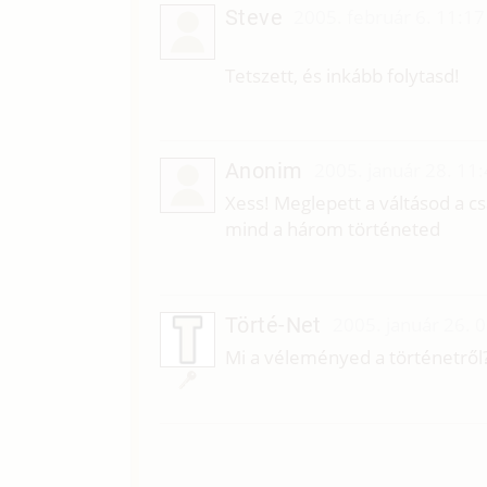
Steve
2005. február 6. 11:17
Tetszett, és inkább folytasd!
Anonim
2005. január 28. 11
Xess! Meglepett a váltásod a csa
mind a három történeted
Törté-Net
2005. január 26. 
Mi a véleményed a történetről