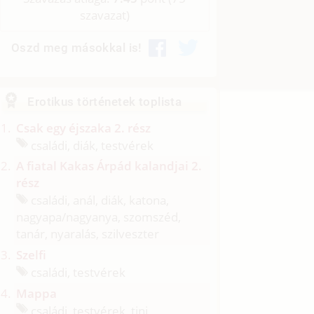
szavazat)
Oszd meg másokkal is!
Erotikus történetek toplista
Csak egy éjszaka 2. rész
családi, diák, testvérek
A fiatal Kakas Árpád kalandjai 2.
rész
családi, anál, diák, katona,
nagyapa/
nagyanya, szomszéd,
tanár, nyaralás, szilveszter
Szelfi
családi, testvérek
Mappa
családi, testvérek, tini