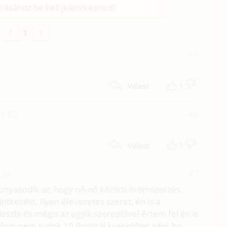
rásához be kell jelentkezned!
1
#9
1
Válasz
13:52
#8
1
Válasz
:34
#7
izonyosodik az, hogy nő-nő közötti örömszerzés
tkezést. Ilyen élevezetes szeret, én is a
eszbi és mégis az egyik szereplővel értem fel én is
álom nem tudok 10 Pontnál kvesebbet adni, ha