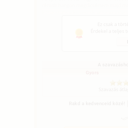
rémült hangon megdicsértem majd más t
körülöttünk a levegő, de arról az esté
Ez csak a tör
Érdekel a teljes 
A szavazásho
Gyors
Szavazás átl
Rakd a kedvenceid közé!