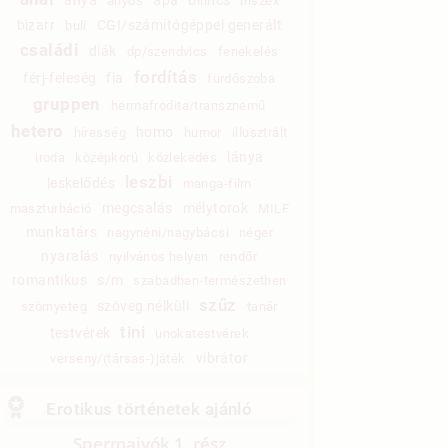
anyós
biszex
bizarr
CGI/számítógéppel generált
buli
családi
diák
dp/szendvics
fenekelés
fordítás
férj-feleség
fia
fürdőszoba
gruppen
hermafrodita/transznemű
hetero
homo
híresség
humor
illusztrált
lánya
iroda
középkorú
közlekedés
leszbi
leskelődés
manga-film
megcsalás
mélytorok
maszturbáció
MILF
munkatárs
nagynéni/nagybácsi
néger
nyaralás
nyilvános helyen
rendőr
romantikus
s/m
szabadban-természetben
szűz
szöveg nélküli
szörnyeteg
tanár
tini
testvérek
unokatestvérek
vibrátor
verseny/(társas-)játék
Erotikus történetek ajánló
Spermaivók 1. rész