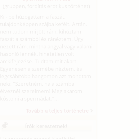
(gruppen, fordítás erotikus történet)
Ki - be húzogattam a faszát,
tulajdonképpen szájba kefélt. Aztán,
nem tudom mi jött rám, kihúztam
faszát a számból és ránéztem. Úgy
nézett rám, mintha angyal vagy valami
hasonló lennék, hihetetlen volt
arckifejezése. Tudtam mit akart.
Egyenesen a szemébe néztem, és
legcsábítóbb hangomon azt mondtam
neki: "Szeretném, ha a számba
élveznél szerelmem! Meg akarom
kóstolni a spermádat."...
Tovább a teljes történetre
Írók kerestetnek!