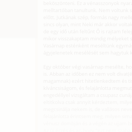
beköszönteni. Ez a vénasszonyok nyara
melltartóban tanultunk. Nem voltunk 
előtt. Jutkának szép, formás nagy mel
sincs olyan, mint Neki már akkor volt
de egy idő után feltűnt Ő is rajtam fele
mikor visszakaptam mindig mélyeket szí
Vasárnap esténként meséltünk egymásna
ágyjelenetek mesélését sem hagytuk k
Egy október végi vasárnap mesélte, hogy
is. Abban az időben ez nem volt divat
magamnak) ezért hitetlenkedtem és tis
kíváncsiságom, és felajánlotta megmu
engedéllyel vizsgáltam a csupasz cunájá
eltitkolva csak annyit kérdeztem, milye
megcsinálja nekem is, de vallásos nev
felajánlotta érintsem meg, milyen sim
vénusz dombján és a végén az ujjam b
Az új érzés és az, hogy "ezt nem szabad