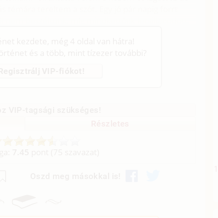
émára tereltem a szót. Egy jó pár napig forrt
ről nem beszéltünk, míg mindkettőnk lecsillapodott.
ténet kezdete, még 4 oldal van hátra!
történet és a több, mint tízezer további?
Regisztrálj VIP-fiókot!
z VIP-tagsági szükséges!
Részletes
aga:
7.45
pont (
75
szavazat)
Oszd meg másokkal is!