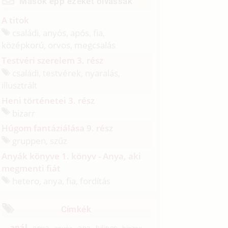
Mások épp ezeket olvassák
A titok
családi, anyós, após, fia,
középkorú, orvos, megcsalás
Testvéri szerelem 3. rész
családi, testvérek, nyaralás,
illusztrált
Heni történetei 3. rész
bizarr
Húgom fantáziálása 9. rész
gruppen, szűz
Anyák könyve 1. könyv - Anya, aki
megmenti fiát
hetero, anya, fia, fordítás
Címkék
anál
anya
apa
bilincs