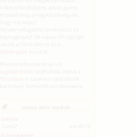
Ha szeretnéd magad kipróbálni
íróként/fordítóként, akkor gyere,
mutasd meg a nagyközönségnek,
hogy mit tudsz!
Minden elfogadott történetért és
képregényért 30 napos VIP tagságit
adunk a Törté-Net-re és a
Goldengate.hu
-ra is!
Bővebb információt az
írói
segédleteknél
találhattok, illetve a
fórumban
is szívesen válaszolunk
bármilyen felmerülő kérdésetekre.
Utolsó aktív topikok
Sabina
Tom57
ma 02:10
A menedzser