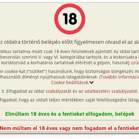
Írók
Tölts fel Te is!
Címkék
Kereső
VIP
Egyéb
az oldalra történő belépés előtt figyelmesen olvasd el az a
eszbi élményem
otikus tartalma miatt csak 18 éven felülieknek ajánlott! Az oldal tar
szbi élményem
t besorolás szerinti V. vagy VI. kategóriába tartozik, és a kiskorúakra
 korlátoznád a korhatáros tartalmak elérését a gépen, használj
szű
n cookie-kat ("sütiket") használunk, hogy biztonságos böngészés me
etek történetem. Magamról csak annyit, hogy 30
lhasználói élményt nyújthassuk látogatóinknak. (
További informáci
Cookie beállítások
rtem a PSZF – re és apukám kapcsolatai révén
Elfogadod az oldal
szabályzatát
és az
adatkezelési szabályzatot
.
egy másik protekciós csemetével egy kétágyas
lfogadod, hogy az oldalt teljes mértékben saját felelősségedre látog
gy hívták a szobatársam) vidám, jókedvű lány volt.
 ismerkedtünk a másikkal. Ismeretlenül is
Elmúltam 18 éves és a fentieket elfogadom, belépek
körét és barátját. Nem kellett egy hét sem és a
ultunk, szórakoztunk, vásároltunk etc. Ahogy
Nem múltam el 18 éves vagy nem fogadom el a fentieke
lett készülnünk, de az ősz még mindig nem akart