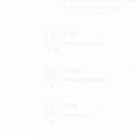
nedves pett a "puncim"!
én55
2020. november 14. 11
É
Nem fogott meg.
listike
2014. november 30. 1
L
Olvastam jobbat is.
A57L
2014. április 16. 07:46
A
Nem rossz.