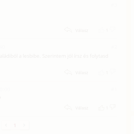
#3
1
Válasz
:40
#2
ládiból a lesbibe. Szerintem jól írsz és folytasd
1
Válasz
00:00
#1
?
1
Válasz
1