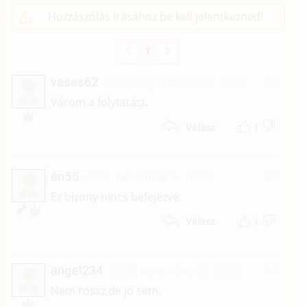
Hozzászólás írásához be kell jelentkezned!
1
vasas62
2022. szeptember 26. 13:52
#6
V
Várom a folytatást.
1
Válasz
én55
2021. november 6. 16:50
#5
É
Ez bizony nincs befejezve.
1
Válasz
angel234
2020. november 29. 02:50
#4
A
Nem rossz,de jó sem.