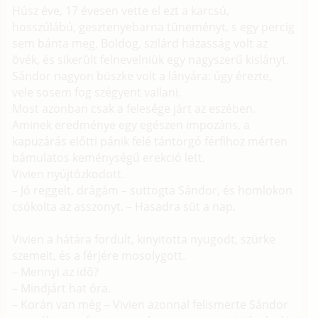
Húsz éve, 17 évesen vette el ezt a karcsú,
hosszúlábú, gesztenyebarna tüneményt, s egy percig
sem bánta meg. Boldog, szilárd házasság volt az
övék, és sikerült felnevelniük egy nagyszerű kislányt.
Sándor nagyon büszke volt a lányára: úgy érezte,
vele sosem fog szégyent vallani.
Most azonban csak a felesége járt az eszében.
Aminek eredménye egy egészen impozáns, a
kapuzárás előtti pánik felé tántorgó férfihoz mérten
bámulatos keménységű erekció lett.
Vivien nyújtózkodott.
– Jó reggelt, drágám – suttogta Sándor, és homlokon
csókolta az asszonyt. – Hasadra süt a nap.
Vivien a hátára fordult, kinyitotta nyugodt, szürke
szemeit, és a férjére mosolygott.
– Mennyi az idő?
– Mindjárt hat óra.
– Korán van még – Vivien azonnal felismerte Sándor