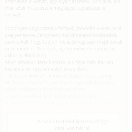
szemében a vágyat, egy olyan asszony rutinjával, aki
már közel húsz osztja meg ágyát ugyanazzal a
férfivel.
Többnyire ugyanazzal a férfivel, gondolta Vivien, picit
szégyenkezve. Sanyi nem tud időnkénti botlásairól,
nem is kell, hogy tudjon, de azért egyszer majd bevall
neki mindent. Mondjuk, nyolcvanéves korában, ha
akkor is élnek még.
Most azonban férje kötötte le a figyelmét. Karcsú
kézfeje a férfi pizsamaalsójába siklott.
– Sietsz valahová? – kérdezte pajzánul az asszony,
titokzatos, érzéki félmosollyal szája sarkában. Keze
rákulcsolódott a forró keménységre.
– Nem – felelte a férfi, és félresimított egy
rakoncátlan tincset felesége arcából. – Egyáltalán
sehová.
Ez csak a történet kezdete, még 5
oldal van hátra!