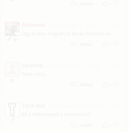
1
Válasz
Andreas6
2020. október 8. 08:33
#3
Úgy érzem, hogy kicsit korán fejezted be.
1
Válasz
zsuzsika
2014. december 1. 07:32
#2
Nem rossz.
1
Válasz
Törté-Net
2004. november 25. 00:00
#1
Mi a véleményed a történetről?
1
Válasz