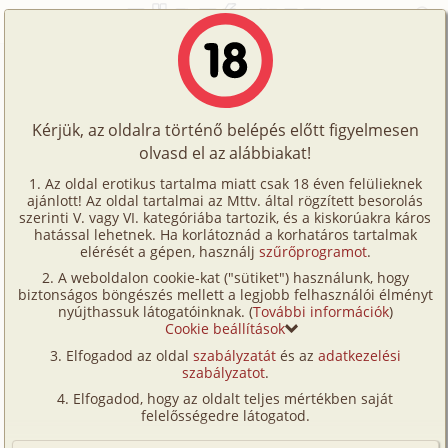
Főoldal
/
Történetek
/
Hetero
/
Rendhagyó ébredés
Történetek
Rendhagyó ébredés
Képregények
Kérjük, az oldalra történő belépés előtt figyelmesen
Filmek
olvasd el az alábbiakat!
hetero
,
vibrátor
Írók
libido
Az oldal erotikus tartalma miatt csak 18 éven felülieknek
ajánlott! Az oldal tartalmai az Mttv. által rögzített besorolás
Tölts
szerinti V. vagy VI. kategóriába tartozik, és a kiskorúakra káros
Címkék
hatással lehetnek. Ha korlátoznád a korhatáros tartalmak
Szavazás átlaga:
7.65
pont (
23
szavazat)
fel
elérését a gépen, használj
szűrőprogramot
.
Kereső
Megjelenés:
2004. november 25.
A weboldalon cookie-kat ("sütiket") használunk, hogy
Te
Hossz:
10 877 karakter
biztonságos böngészés mellett a legjobb felhasználói élményt
VIP
nyújthassuk látogatóinknak. (
További információk
)
Elolvasva:
1 327 alkalommal
is!
Cookie beállítások
Fórum
Elfogadod az oldal
szabályzatát
és az
adatkezelési
Sándort az ébresztőóra csörömpölése rázta fel
szabályzatot
.
Versenyeink
nyugtalan, nyomasztó álmából. Kinyitotta a szemét,
Elfogadod, hogy az oldalt teljes mértékben saját
és a hálószoba üres mennyezetét látta maga előtt,
Ügyfélszolgálat
felelősségedre látogatod.
melyre az álom utóhatása rajzolt néhány elmosódott
Írói segédletek