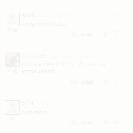
én55
2021. október 21. 08:12
#5
É
A vége nem tetszett.
1
Válasz
Andreas6
2021. május 17. 09:07
#4
Nekem is tetszik - bár a befejezés nem
igazán passzol.
1
Válasz
A57L
2014. június 18. 06:14
#3
A
Nem rossz.
1
Válasz