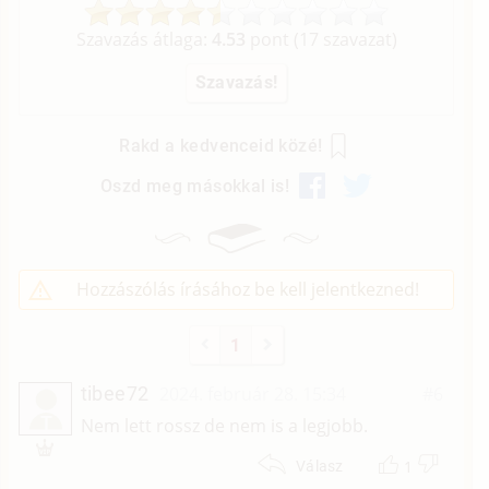
Szavazás átlaga:
4.53
pont (
17
szavazat)
Rakd a kedvenceid közé!
Oszd meg másokkal is!
Hozzászólás írásához be kell jelentkezned!
1
tibee72
2024. február 28. 15:34
#6
T
Nem lett rossz de nem is a legjobb.
1
Válasz