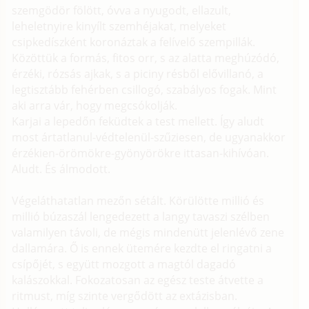
szemgödör fölött, óvva a nyugodt, ellazult,
leheletnyire kinyílt szemhéjakat, melyeket
csipkedíszként koronáztak a felívelő szempillák.
Közöttük a formás, fitos orr, s az alatta meghúzódó,
érzéki, rózsás ajkak, s a piciny résből elővillanó, a
legtisztább fehérben csillogó, szabályos fogak. Mint
aki arra vár, hogy megcsókolják.
Karjai a lepedőn feküdtek a test mellett. Így aludt
most ártatlanul-védtelenül-szűziesen, de ugyanakkor
érzékien-örömökre-gyönyörökre ittasan-kihívóan.
Aludt. És álmodott.
Végeláthatatlan mezőn sétált. Körülötte millió és
millió búzaszál lengedezett a langy tavaszi szélben
valamilyen távoli, de mégis mindenütt jelenlévő zene
dallamára. Ő is ennek ütemére kezdte el ringatni a
csípőjét, s együtt mozgott a magtól dagadó
kalászokkal. Fokozatosan az egész teste átvette a
ritmust, míg szinte vergődött az extázisban.