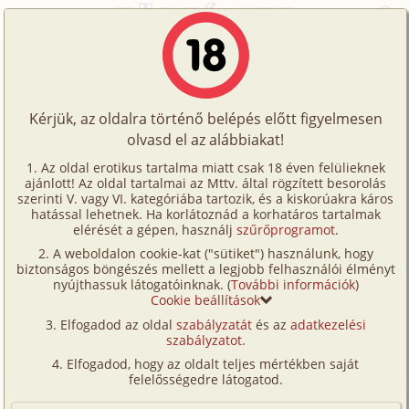
Főoldal
/
Történetek
/
Hetero
/
Beteljesedés
Történetek
Beteljesedés
Képregények
Kérjük, az oldalra történő belépés előtt figyelmesen
Filmek
olvasd el az alábbiakat!
hetero
Írók
Francisco
Az oldal erotikus tartalma miatt csak 18 éven felülieknek
ajánlott! Az oldal tartalmai az Mttv. által rögzített besorolás
Tölts
szerinti V. vagy VI. kategóriába tartozik, és a kiskorúakra káros
Címkék
hatással lehetnek. Ha korlátoznád a korhatáros tartalmak
Szavazás átlaga:
4.53
pont (
17
szavazat)
fel
elérését a gépen, használj
szűrőprogramot
.
Kereső
Megjelenés:
2004. október 11.
A weboldalon cookie-kat ("sütiket") használunk, hogy
Te
Hossz:
11 075 karakter
biztonságos böngészés mellett a legjobb felhasználói élményt
VIP
nyújthassuk látogatóinknak. (
További információk
)
Elolvasva:
1 825 alkalommal
is!
Cookie beállítások
Fórum
Elfogadod az oldal
szabályzatát
és az
adatkezelési
A lány az ágyon feküdt. Az ablakon besurranó
szabályzatot
.
Versenyeink
holdfény megcsillant bársonyos, mezítelen bőrén.
Elfogadod, hogy az oldalt teljes mértékben saját
Formás, telt keblei lágy hullámként emelkedtek és
Ügyfélszolgálat
felelősségedre látogatod.
süllyedtek a légzés ütemére. Vérrel telt
Írói segédletek