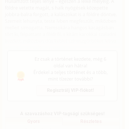
Hullámzott teljes lénye – egészen a lelke mélyéig. A
földre vetette magát, s halk nyögések közepette
jobbra-balra forgott, a kalászokat is a földre döntve.
Szemeit lehunyta, teste ívben megfeszült, miközben
melleit simogatta. Nemsokára hangos kacagásban
tört ki, felpattant a földről, s kitárt karokkal szaladni
kezdett, miközben dús keblei színuszgörbéket leírva
végezték periódikus mozgásukat.
Ez csak a történet kezdete, még 6
oldal van hátra!
Érdekel a teljes történet és a több,
mint tízezer további?
Regisztrálj VIP-fiókot!
A szavazáshoz VIP-tagsági szükséges!
Gyors
Részletes