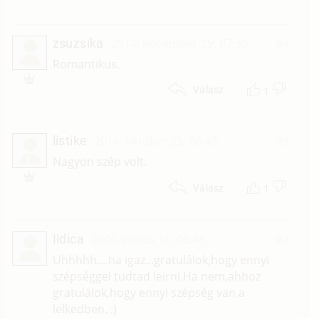
zsuzsika
2014. november 29. 07:30
#4
Romantikus.
1
Válasz
listike
2014. október 25. 06:45
#3
L
Nagyon szép volt.
1
Válasz
Ildica
2004. június 16. 08:48
#2
Uhhhhh....ha igaz...gratulálok,hogy ennyi
szépséggel tudtad leirni.Ha nem,ahhoz
gratulálok,hogy ennyi szépség van a
lelkedben. :)