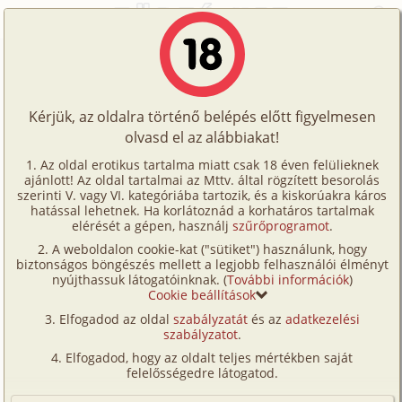
Főoldal
/
Történetek
/
Hetero
/
Régi szép idők
Történetek
Régi szép idők
Képregények
Kérjük, az oldalra történő belépés előtt figyelmesen
Filmek
olvasd el az alábbiakat!
hetero
Írók
puszinyusy
Az oldal erotikus tartalma miatt csak 18 éven felülieknek
ajánlott! Az oldal tartalmai az Mttv. által rögzített besorolás
Tölts
szerinti V. vagy VI. kategóriába tartozik, és a kiskorúakra káros
Címkék
hatással lehetnek. Ha korlátoznád a korhatáros tartalmak
Szavazás átlaga:
7.45
pont (
22
szavazat)
fel
elérését a gépen, használj
szűrőprogramot
.
Kereső
Megjelenés:
2004. június 15.
A weboldalon cookie-kat ("sütiket") használunk, hogy
Te
Hossz:
8 671 karakter
biztonságos böngészés mellett a legjobb felhasználói élményt
VIP
nyújthassuk látogatóinknak. (
További információk
)
Elolvasva:
1 846 alkalommal
is!
Cookie beállítások
Fórum
Elfogadod az oldal
szabályzatát
és az
adatkezelési
A Margit szigeten sétáltam egy nap
szabályzatot
.
Versenyeink
földbegyökerezett a lábam, amikor megláttam Őt.
Elfogadod, hogy az oldalt teljes mértékben saját
Már régen, nagyon régen nem láttam és
Ügyfélszolgálat
felelősségedre látogatod.
mégrégebben találkoztunk. Volt benne valami,
Írói segédletek