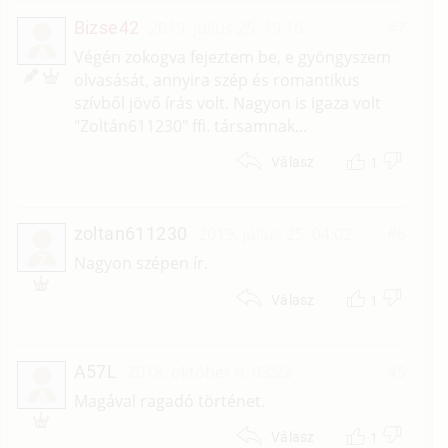
Bizse42
2019. július 25. 19:16
#7
Á
Végén zokogva fejeztem be, e gyöngyszem
olvasását, annyira szép és romantikus
szívből jövő írás volt. Nagyon is igaza volt
"Zoltán611230" ffi. társamnak...
1
Válasz
zoltan611230
2019. július 25. 04:02
#6
Z
Nagyon szépen ír.
1
Válasz
A57L
2018. október 9. 03:22
#5
A
Magával ragadó történet.
1
Válasz