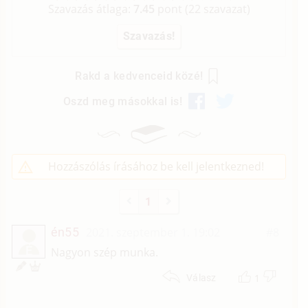
Szavazás átlaga:
7.45
pont (
22
szavazat)
Rakd a kedvenceid közé!
Oszd meg másokkal is!
Hozzászólás írásához be kell jelentkezned!
1
én55
2021. szeptember 1. 19:02
#8
É
Nagyon szép munka.
1
Válasz