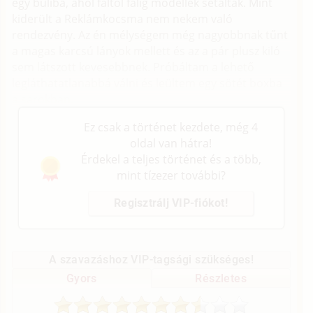
egy buliba, ahol faltól falig modellek sétáltak. Mint
kiderült a Reklámkocsma nem nekem való
rendezvény. Az én mélységem még nagyobbnak tűnt
a magas karcsú lányok mellett és az a pár plusz kiló
sem látszott kevesebbnek. Próbáltam a lehető
legláthatatlanabbá válni és leültem egy sötét boxba
a sarokban.
Ez csak a történet kezdete, még 4
oldal van hátra!
Érdekel a teljes történet és a több,
mint tízezer további?
Regisztrálj VIP-fiókot!
A szavazáshoz VIP-tagsági szükséges!
Gyors
Részletes