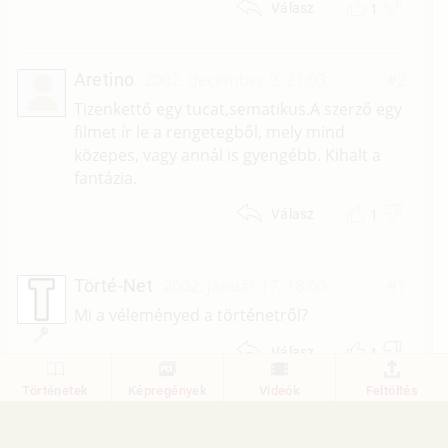
1
Válasz
Aretino
2002. december 9. 21:03
#2
Tizenkettő egy tucat,sematikus.A szerző egy
filmet ír le a rengetegből, mely mind
közepes, vagy annál is gyengébb. Kihalt a
fantázia.
1
Válasz
Törté-Net
2002. január 17. 18:00
#1
Mi a véleményed a történetről?
1
Válasz
Történetek
Képregények
Videók
Feltöltés
1