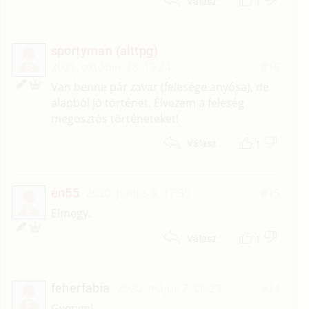
1
Válasz
sportyman (alttpg)
2021. október 28. 19:24
#16
S
Van benne pár zavar (felesége anyósa), de
alapból jó történet. Élvezem a feleség
megosztós történeteket!
1
Válasz
én55
2020. június 8. 17:35
#15
É
Elmegy.
1
Válasz
feherfabia
2020. május 7. 06:23
#14
F
Gyenge!