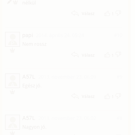
nélkül
1
Válasz
papi
2014. április 24. 05:24
#10
P
Nem rossz
1
Válasz
A57L
2013. november 23. 06:09
#9
A
Egész jó.
1
Válasz
A57L
2013. november 23. 06:02
#8
A
Nagyon jó.