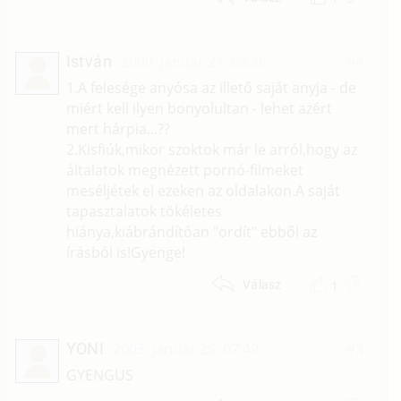
István
2009. január 21. 08:36
#4
1.A felesége anyósa az illető saját anyja - de
miért kell ilyen bonyolultan - lehet azért
mert hárpia...??
2.Kisfiúk,mikor szoktok már le arról,hogy az
általatok megnézett pornó-filmeket
meséljétek el ezeken az oldalakon.A saját
tapasztalatok tökéletes
hiánya,kiábrándítóan "ordít" ebből az
írásból is!Gyenge!
1
Válasz
YONI
2003. január 26. 07:49
#3
GYENGUS