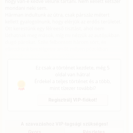
hogy van-e kedve velünk tartani. Nem kellett kétszer
mondani neki sem.
Hárman indultunk az útra, csak párszáz métert
kellett gyalogolnunk, hogy elérjük az erdős területet.
Ott kerestünk egy félreeső tisztást, ahol nem
láthatnak meg mások, míg mi nézzük az autójukban
dugó párokat. Szilvi felbontott három sört, és
elkezdtünk beszélgetni arról, milyen pózokban
kefélnek az emberek az autóban.
Ez csak a történet kezdete, még 5
oldal van hátra!
Érdekel a teljes történet és a több,
mint tízezer további?
Regisztrálj VIP-fiókot!
A szavazáshoz VIP-tagsági szükséges!
Gyors
Részletes