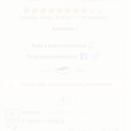
Szavazás átlaga:
8.14
pont (
104
szavazat)
Rakd a kedvenceid közé!
Oszd meg másokkal is!
Hozzászólás írásához be kell jelentkezned!
1
veteran
2022. február 2. 02:47
#17
V
A hármas mindig jó.