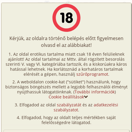
Főoldal
/
Történetek
/
Gruppen
/
Hármasban szép az élet
Történetek
Hármasban szép az élet
Képregények
Kérjük, az oldalra történő belépés előtt figyelmesen
Filmek
olvasd el az alábbiakat!
gruppen
,
anál
,
dp/
szendvics
,
férj-feleség
,
Írók
szabadban-természetben
Az oldal erotikus tartalma miatt csak 18 éven felülieknek
ajánlott! Az oldal tartalmai az Mttv. által rögzített besorolás
Tölts
Tóth Szilvia
szerinti V. vagy VI. kategóriába tartozik, és a kiskorúakra káros
Címkék
hatással lehetnek. Ha korlátoznád a korhatáros tartalmak
fel
elérését a gépen, használj
szűrőprogramot
.
Szavazás átlaga:
8.14
pont (
104
szavazat)
Kereső
A weboldalon cookie-kat ("sütiket") használunk, hogy
Te
Megjelenés:
2001. június 23.
biztonságos böngészés mellett a legjobb felhasználói élményt
VIP
nyújthassuk látogatóinknak. (
További információk
)
Hossz:
9 591 karakter
is!
Cookie beállítások
Elolvasva:
6 156 alkalommal
Fórum
Elfogadod az oldal
szabályzatát
és az
adatkezelési
szabályzatot
.
Versenyeink
A feleségem Szilvi és én a húszas éveink elején
Elfogadod, hogy az oldalt teljes mértékben saját
jártunk, mikor egymásra találtunk, majd nemrég
Ügyfélszolgálat
felelősségedre látogatod.
összeházasodtunk. Szilvi tudott róla, hogy a
Írói segédletek