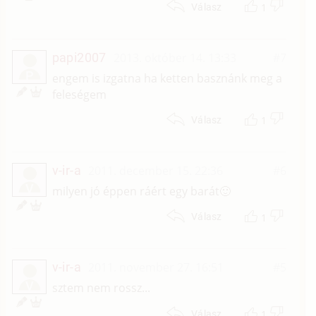
1
Válasz
papi2007
2013. október 14. 13:33
#7
P
engem is izgatna ha ketten basznánk meg a
feleségem
1
Válasz
v-ir-a
2011. december 15. 22:36
#6
V
milyen jó éppen ráért egy barát🙂
1
Válasz
v-ir-a
2011. november 27. 16:51
#5
V
sztem nem rossz...
1
Válasz