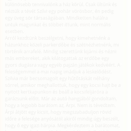
különösebb tennivalónk a ház körül. Csak ültünk és
néztük a tévét Szilvi egy pohár vörösbor, én pedig
egy üveg sör társaságában. Mindketten halálra
untuk magunkat és többet ittunk, mint normális
esetben.
Arról kezdtünk beszélgetni, hogy kimehetnénk a
házunkhoz közeli parkerdőbe és szétnézhetnénk, mi
történik arrafelé. Mindig szerettünk kijárni és nézni
más embereket, akik kilátogattak az erdőbe egy
gyors dugásra vagy egyéb pajzán játékok kedvéért. A
feleségemmel a mai napig imádjuk a leskelődést.
Szilvia már becsomagolt egy hűtőtáskát néhány
sörrel, amikor meghallottuk, hogy egy kocsi hajt be a
nyitott kertkapunkon és beáll a kocsifeljáróra a
garázsunk előtt. Már az autó hangjából gondoltam,
hogy a legjobb barátom az, Árpi. Nem is tévedtem.
Árpi átjött egy kicsit, hogy megszabaduljon rövid
időre a felesége anyósától akiről mindig úgy beszélt,
hogy ő egy igazi hárpia. Megkérdeztem a barátomat,