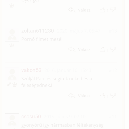
1
Válasz
zoltan611230
2020. május 7. 05:47
#13
Z
Pornó filmet mesél.
1
Válasz
vakon53
2016. január 10. 15:43
#12
V
Szóljál Papi és segítek neked és a
feleségednek.í
1
Válasz
cscsu50
2015. július 9. 07:10
#11
C
gyönyörű így hármasban féltékenység