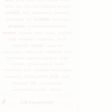
anyós
biszex
bizarr
CGI/számítógéppel generált
buli
családi
diák
dp/szendvics
fenekelés
fordítás
férj-feleség
fia
fürdőszoba
gruppen
hermafrodita/transznemű
hetero
homo
híresség
humor
illusztrált
lánya
iroda
középkorú
közlekedés
leszbi
leskelődés
manga-film
megcsalás
mélytorok
maszturbáció
MILF
munkatárs
nagynéni/nagybácsi
néger
nyaralás
nyilvános helyen
rendőr
romantikus
s/m
szabadban-természetben
szűz
szöveg nélküli
szörnyeteg
tanár
tini
testvérek
unokatestvérek
vibrátor
verseny/(társas-)játék
Írók kerestetnek!