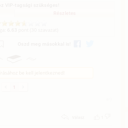
z VIP-tagsági szükséges!
Részletes
aga:
6.63
pont (
30
szavazat)
Oszd meg másokkal is!
rásához be kell jelentkezned!
1
#9
1
Válasz