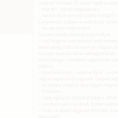
tanárok kocsijait. És ekkor nyílik a cent
– Hát te? – kérdi meglepetten.
– Ne kérdezz semmit! Indíts és hajts! 
Lenyomom szépen a centrál-zár nyom
– Na de mire véljem ezt?
Szépen oldalba bököm a pisztollyal.
– Azt, hogyha nem teszed, amit mondta
Most pedig indíts és menj ki a kapun.
Ha nem tudnád, akkor elmagyarázom, h
nincs hangja, csöndben végezhetek ve
jobbra.
– Értettem, csak... csak ne lőj le – mo
Végre kapun kívül vagyunk. Szépen vég
– Itt jobbra, majd az utca végén megint
– Értettem.
– Idáig egész jó. Szóval itt jobbra. Mo
Csöndben van a tanárnő. Szinte széttör
– Csak ne olyan idegesen Emmike. A v
Nem igaz?