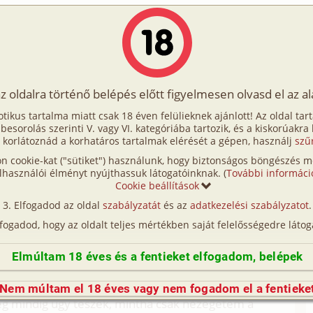
Írók
Tölts fel Te is!
Címkék
Kereső
VIP
Egyéb
az oldalra történő belépés előtt figyelmesen olvasd el az a
 angoltanárnőm
otikus tartalma miatt csak 18 éven felülieknek ajánlott! Az oldal tar
 angoltanárnőm
t besorolás szerinti V. vagy VI. kategóriába tartozik, és a kiskorúakra
 korlátoznád a korhatáros tartalmak elérését a gépen, használj
szű
n cookie-kat ("sütiket") használunk, hogy biztonságos böngészés me
óra körül. A középiskolám parkolójában mászkálok, a
lhasználói élményt nyújthassuk látogatóinknak. (
További informáci
s pisztolyommal, amit a pólóm alá rejtettem. – Már
Cookie beállítások
 csak tíz perc és itt lesz. Elmosolyodok. Arra
Elfogadod az oldal
szabályzatát
és az
adatkezelési szabályzatot
.
ára. Már mindent előkészítetem, mindent
lfogadod, hogy az oldalt teljes mértékben saját felelősségedre látog
m tárgyát, az angoltanárnőmet, Emmát. Negyven
 jó mellekkel. Még nem is sejti, hogy mi vár rá a
Elmúltam 18 éves és a fentieket elfogadom, belépek
Nem múltam el 18 éves vagy nem fogadom el a fentieke
még mindig úgy teszek, mintha csak nézegetem a