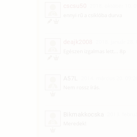
cscsu50
2018. október 10. 
C
ennyi rű a csiklóba durva
deajk2008
2018. január 28.
D
Egészen izgalmas lett... 8p
A57L
2014. március 20. 09:2
A
Nem rossz írás.
Bikmakkocska
2013. februá
B
Meredek!