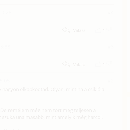
10:28
#4
1
Válasz
15:38
#3
1
Válasz
5:05
#2
é nagyon elkapkodtad. Olyan, mint ha a csiklója
. De remélem még nem tört meg teljesen a
tt szuka unalmasabb, mint amelyik még harcol.