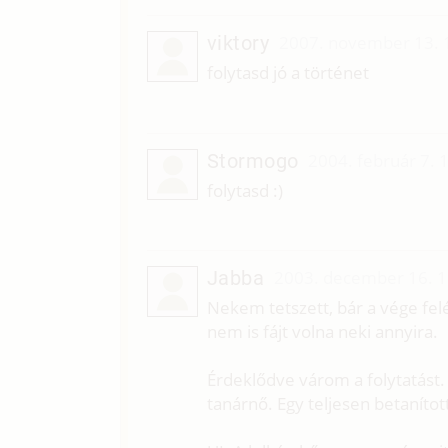
viktory
2007. november 13. 
folytasd jó a történet
Stormogo
2004. február 7. 
folytasd :)
Jabba
2003. december 16. 1
Nekem tetszett, bár a vége fel
nem is fájt volna neki annyira.
Érdeklődve várom a folytatást
tanárnő. Egy teljesen betaníto