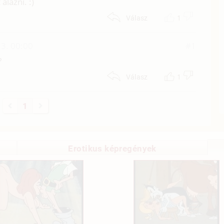
alázni. :)
1
Válasz
3. 00:00
#1
?
1
Válasz
1
Erotikus képregények