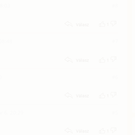
08:03
#8
1
Válasz
 08:48
#7
1
Válasz
0
#6
1
Válasz
r 6. 20:29
#5
1
Válasz