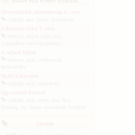
Mások épp ezeket olvassák
Ötvenötödik születésnap 6. rész
családi, apa, lánya, testvérek
A Balaton titka 1. rész
hetero, lánya, szűz, tini,
szabadban-természetben
A rejtett fájlok
hetero, anál, mélytorok,
leskelődés
Nyári Kalandok
családi, anál, testvérek
Egy családi kaland
családi, anál, anya, apa, férj-
feleség, fia, lánya, testvérek, fordítás
Címkék
anál
anya
apa
bilincs