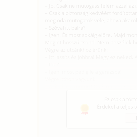
– Jó. Csak ne mutogass felém azzal az i
– Csak a biztonság kedvéért fordította
meg oda mutogatok vele, ahova akarok
– Szóval itt balra?
– Igen. És most sokáig előre. Majd mo
Megint hosszú csönd. Nem beszélek ho
Végre az utcánkhoz érünk:
– Itt lassíts és jobbra! Megy ez neked.
– Ide?
– Igen, most pedig le a garázsba!
Végre itthon vagyunk.
– Állítsd le a motort! Oké, most pedig a
Ez csak a tör
Érdekel a teljes 