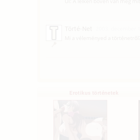
UI: A lelkén bőven van még mit 
Törté-Net
2003. december 1
Mi a véleményed a történetről
Erotikus történetek