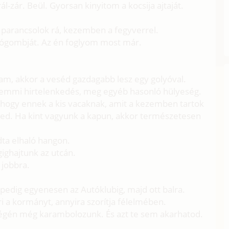
rál-zár. Beül. Gyorsan kinyitom a kocsija ajtaját.
– parancsolok rá, kezemben a fegyverrel.
ógombját. Az én foglyom most már.
m, akkor a veséd gazdagabb lesz egy golyóval.
 Semmi hirtelenkedés, meg egyéb hasonló hülyeség.
ogy ennek a kis vacaknak, amit a kezemben tartok
led. Ha kint vagyunk a kapun, akkor természetesen
ndta elhaló hangon.
ighajtunk az utcán.
 jobbra.
st pedig egyenesen az Autóklubig, majd ott balra.
i a kormányt, annyira szorítja félelmében.
égén még karambolozunk. És azt te sem akarhatod.