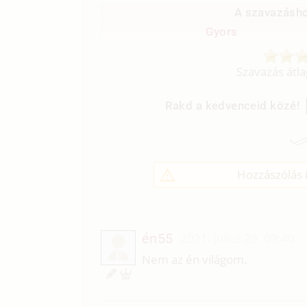
A szavazásho
Gyors
Szavazás átl
Rakd a kedvenceid közé!
Hozzászólás í
én55
2021. július 29. 09:40
É
Nem az én világom.