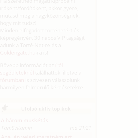
Ha szeretnéd magad kipróbálni
íróként/fordítóként, akkor gyere,
mutasd meg a nagyközönségnek,
hogy mit tudsz!
Minden elfogadott történetért és
képregényért 30 napos VIP tagságit
adunk a Törté-Net-re és a
Goldengate.hu
-ra is!
Bővebb információt az
írói
segédleteknél
találhattok, illetve a
fórumban
is szívesen válaszolunk
bármilyen felmerülő kérdésetekre.
Utolsó aktív topikok
A három muskétás
FamSvitamin
ma 21:21
Apa, én veled szeretném ezt