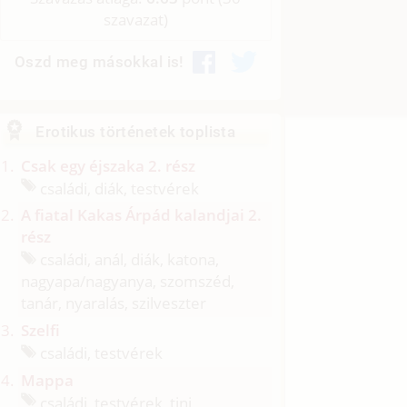
szavazat)
Oszd meg másokkal is!
Erotikus történetek toplista
Csak egy éjszaka 2. rész
családi, diák, testvérek
A fiatal Kakas Árpád kalandjai 2.
rész
családi, anál, diák, katona,
nagyapa/
nagyanya, szomszéd,
tanár, nyaralás, szilveszter
Szelfi
családi, testvérek
Mappa
családi, testvérek, tini