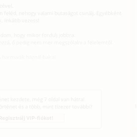
zével.
m feléd, nehogy valami butaságot csinálj. Egyébként
. Inkább vezess!
ndom, hogy mikor fordulj jobbra.
zzá, ő pedig nem mer megszólalni a félelemtől.
 A harmadik háznál balra!
d ide a kulcsot.
ténet kezdete, még 7 oldal van hátra!
történet és a több, mint tízezer további?
Regisztrálj VIP-fiókot!