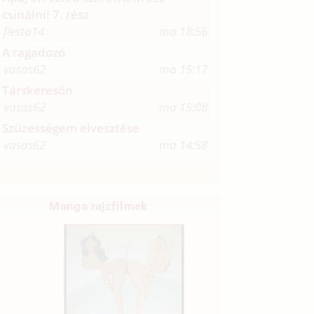
csinálni! 7. rész
fiesta14
ma 18:56
A ragadozó
vasas62
ma 15:17
Társkeresőn
vasas62
ma 15:08
Szüzességem elvesztése
vasas62
ma 14:58
Manga rajzfilmek