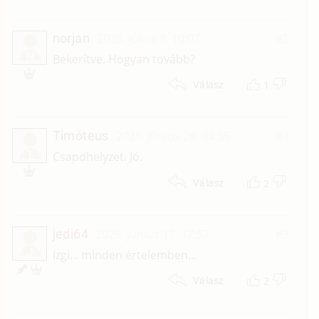
norjan
2026. július 8. 10:07
#5
N
Bekerítve. Hogyan tovább?
1
Válasz
Timóteus
2026. június 28. 04:55
#4
T
Csapdhelyzet. Jó.
2
Válasz
jedi64
2026. június 17. 17:57
#3
J
Izgi... minden értelemben...
2
Válasz