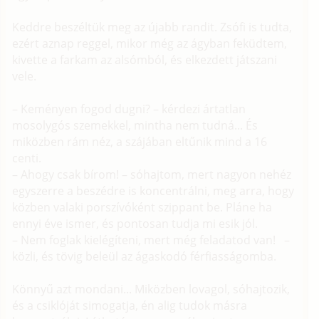
Keddre beszéltük meg az újabb randit. Zsófi is tudta,
ezért aznap reggel, mikor még az ágyban feküdtem,
kivette a farkam az alsómból, és elkezdett játszani
vele.
– Keményen fogod dugni? – kérdezi ártatlan
mosolygós szemekkel, mintha nem tudná... És
miközben rám néz, a szájában eltűnik mind a 16
centi.
– Ahogy csak bírom! – sóhajtom, mert nagyon nehéz
egyszerre a beszédre is koncentrálni, meg arra, hogy
közben valaki porszívóként szippant be. Pláne ha
ennyi éve ismer, és pontosan tudja mi esik jól.
– Nem foglak kielégíteni, mert még feladatod van! –
közli, és tövig beleül az ágaskodó férfiasságomba.
Könnyű azt mondani... Miközben lovagol, sóhajtozik,
és a csiklóját simogatja, én alig tudok másra