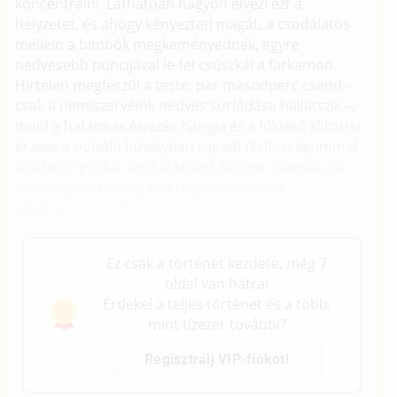
koncentrálni. Láthatóan nagyon élvezi ezt a
helyzetet, és ahogy kényezteti magát, a csodálatos
mellein a bimbók megkeményednek, egyre
nedvesebb puncijával le-fel csúszkál a farkamon.
Hirtelen megfeszül a teste, pár másodperc csend –
csak a nemiszerveink nedves súrlódása hallatszik –,
majd a hatalmas élvezés hangja és a lüktető klitorisz
érzése a pulzáló hüvelyben ragadt férfiasságommal
az utolsó próba, amit ki kellett állnom. Sikerült, de
nem vagyok boldog tőle, legszívesebben
teleélveztem volna!
Ez csak a történet kezdete, még 7
oldal van hátra!
Érdekel a teljes történet és a több,
mint tízezer további?
Regisztrálj VIP-fiókot!