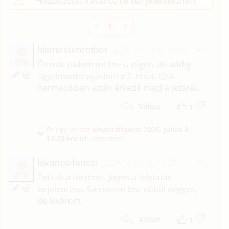
Hozzászólás írásához be kell jelentkezned!
1
kismesterember
2026. július 8. 19:16
#7
K
Én már tudom mi lesz a végén, de addig
figyelmedbe ajánlom a 2. részt. 🙂 A
harmadikban aztán érkezik majd a lezárás.
1
Válasz
Ez egy válasz
kivancsifancsi
2026. július 8.
13:20
-kor írt üzenetére.
kivancsifancsi
2026. július 8. 13:20
#6
K
Tetszik a történet. Jogos a folytatás
bejelentése. Szerintem lesz ebből négyes,
de kivárom.
1
Válasz