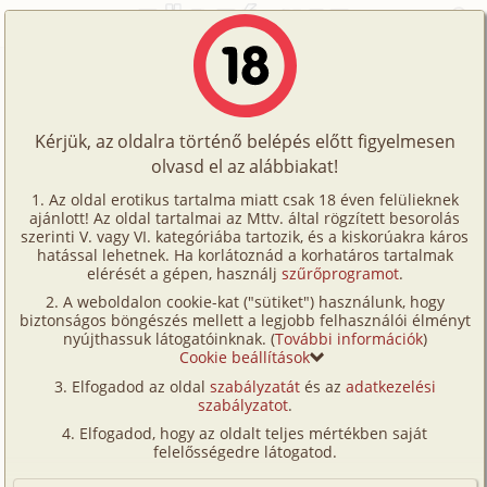
Főoldal
/
Történetek
/
Hetero
/
A féltékeny férj titkos vágya 1. rész
Történetek
A féltékeny férj titkos vágya 1. rész
Képregények
Kérjük, az oldalra történő belépés előtt figyelmesen
Filmek
olvasd el az alábbiakat!
hetero
,
férj-feleség
,
megcsalás
Írók
kismesterember
Az oldal erotikus tartalma miatt csak 18 éven felülieknek
ajánlott! Az oldal tartalmai az Mttv. által rögzített besorolás
Tölts
szerinti V. vagy VI. kategóriába tartozik, és a kiskorúakra káros
Címkék
hatással lehetnek. Ha korlátoznád a korhatáros tartalmak
Szavazás átlaga:
7.98
pont (
53
szavazat)
fel
elérését a gépen, használj
szűrőprogramot
.
Kereső
Megjelenés:
2026. június 17.
A weboldalon cookie-kat ("sütiket") használunk, hogy
Te
Hossz:
14 735 karakter
biztonságos böngészés mellett a legjobb felhasználói élményt
VIP
nyújthassuk látogatóinknak. (
További információk
)
Elolvasva:
837 alkalommal
is!
Cookie beállítások
Fórum
Elfogadod az oldal
szabályzatát
és az
adatkezelési
Folytatás
A féltékeny férj titkos vágya 2. rész
szabályzatot
.
Versenyeink
(hetero, férj-feleség, fürdőszoba,
Elfogadod, hogy az oldalt teljes mértékben saját
megcsalás, swinger, romantikus)
Ügyfélszolgálat
felelősségedre látogatod.
Írói segédletek