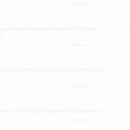
1
Válasz
#12
ad,a múlton változtatni nem lehet! 10pont az
t!
1
Válasz
7
#11
. Ha viszont nem igaz, akkor nagyon tehetseges
1
Válasz
#10
nem romlott meg a kapcsolatod a hugoddal :((
1
Válasz