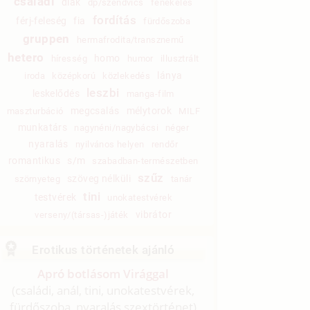
családi
diák
dp/szendvics
fenekelés
fordítás
férj-feleség
fia
fürdőszoba
gruppen
hermafrodita/transznemű
hetero
homo
híresség
humor
illusztrált
lánya
iroda
középkorú
közlekedés
leszbi
leskelődés
manga-film
megcsalás
mélytorok
maszturbáció
MILF
munkatárs
nagynéni/nagybácsi
néger
nyaralás
nyilvános helyen
rendőr
romantikus
s/m
szabadban-természetben
szűz
szöveg nélküli
szörnyeteg
tanár
tini
testvérek
unokatestvérek
vibrátor
verseny/(társas-)játék
Erotikus történetek ajánló
Apró botlásom Virággal
(családi, anál, tini, unokatestvérek,
fürdőszoba, nyaralás szextörténet)