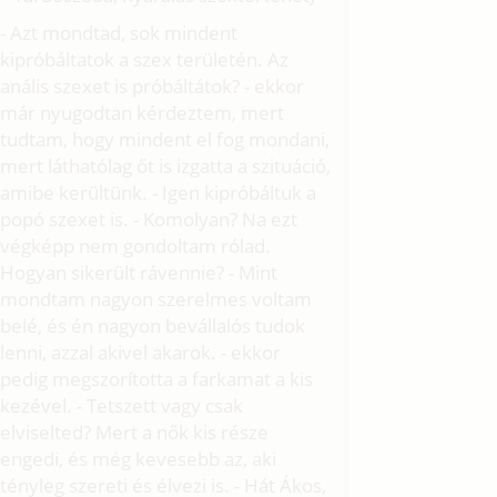
- Azt mondtad, sok mindent
kipróbáltatok a szex területén. Az
anális szexet is próbáltátok? - ekkor
már nyugodtan kérdeztem, mert
tudtam, hogy mindent el fog mondani,
mert láthatólag őt is izgatta a szituáció,
amibe kerültünk. - Igen kipróbáltuk a
popó szexet is. - Komolyan? Na ezt
végképp nem gondoltam rólad.
Hogyan sikerült rávennie? - Mint
mondtam nagyon szerelmes voltam
belé, és én nagyon bevállalós tudok
lenni, azzal akivel akarok. - ekkor
pedig megszorította a farkamat a kis
kezével. - Tetszett vagy csak
elviselted? Mert a nők kis része
engedi, és még kevesebb az, aki
tényleg szereti és élvezi is. - Hát Ákos,