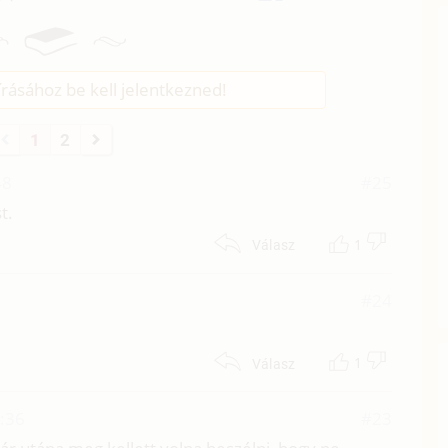
rásához be kell jelentkezned!
1
2
48
#25
t.
1
Válasz
#24
1
Válasz
8:36
#23