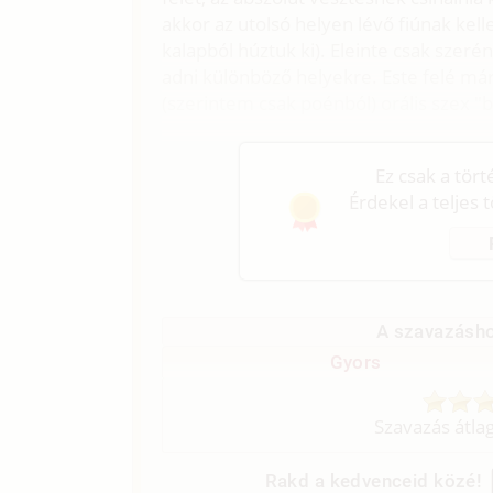
akkor az utolsó helyen lévő fiúnak kellet
kalapból húztuk ki). Eleinte csak szeré
adni különböző helyekre. Este felé már
(szerintem csak poénból) orális szex "
Ez csak a tör
Érdekel a teljes 
A szavazásho
Gyors
Szavazás átla
Rakd a kedvenceid közé!