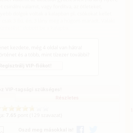
 csinálni valamit, vagy fordítva, az ötleteket,
nyebb dolgok voltak a kalapban pl. csókokat kellet
 csak 3 fiú, én, 3 lány meg a húgom maradt. Valaki
büntetést" dobott be a kalapba.
ténet kezdete, még 4 oldal van hátra!
történet és a több, mint tízezer további?
Regisztrálj VIP-fiókot!
z VIP-tagsági szükséges!
Részletes
ga:
7.65
pont (
129
szavazat)
Oszd meg másokkal is!