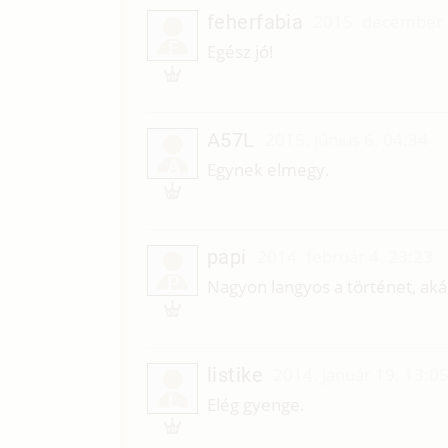
feherfabia
2015. december 
F
Egész jó!
A57L
2015. június 6. 04:34
A
Egynek elmegy.
papi
2014. február 4. 23:23
P
Nagyon langyos a történet, ak
listike
2014. január 19. 13:0
L
Elég gyenge.