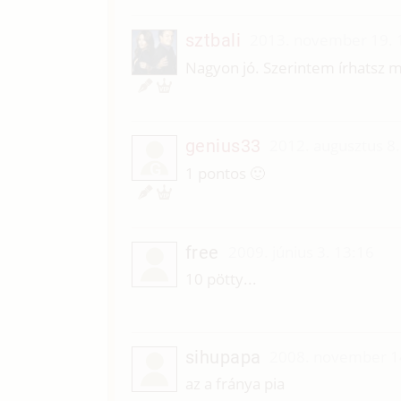
sztbali
2013. november 19. 
Nagyon jó. Szerintem írhatsz 
genius33
2012. augusztus 8.
G
1 pontos 🙂
free
2009. június 3. 13:16
10 pötty...
sihupapa
2008. november 1
az a fránya pia