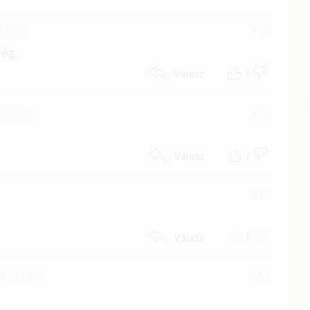
17:38
#16
még.
1
Válasz
 12:28
#15
1
Válasz
#14
1
Válasz
4. 21:06
#13