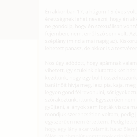
Én akkoriban 17, a húgom 15 éves volt. 
érettségnek lehet nevezni, hogy én ak
ne gondolja, hogy én szexuálisan vonz
fejemben, nem, erről szó sem volt. Az
széplány (mind a mai napig az). Kiskoru
lehetett panasz, de akkor is a testvére
Nos úgy adódott, hogy apámnak valami
vihetett, így szüleink elutaztak két hé
kezdtünk, hogy egy bulit összehozzunk.
barátnőit hívja meg, lesz pia, kaja, me
legyen gond félrevonulni, sőt igyekez
szórakoztunk, ittunk. Egyszerűen nem l
gyűjteni, a lányok sem fogták vissza 
mondjuk szerencsétlen voltam, pedig 
egyszerűen nem értettem. Pedig lett 
hogy egy lány akar valamit, ha az ölem
félét, az abszolút vesztesnek csinálnia 