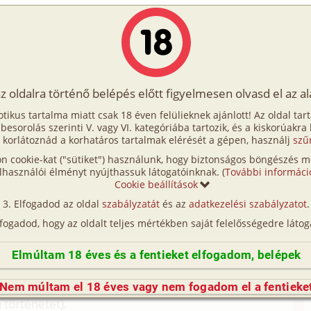
Írók
Tölts fel Te is!
Címkék
Kereső
VIP
Egyéb
az oldalra történő belépés előtt figyelmesen olvasd el az a
otikus tartalma miatt csak 18 éven felülieknek ajánlott! Az oldal tar
Emlék
t besorolás szerinti V. vagy VI. kategóriába tartozik, és a kiskorúakra
 korlátoznád a korhatáros tartalmak elérését a gépen, használj
szű
n cookie-kat ("sütiket") használunk, hogy biztonságos böngészés me
(így nincs vérségi kapcsolat közöttük), a valósággal való
lhasználói élményt nyújthassuk látogatóinknak. (
További informáci
n egyezés a véletlen műve.)
Cookie beállítások
emezné a történetet igazán. Először "A baleset"
Elfogadod az oldal
szabályzatát
és az
adatkezelési szabályzatot
.
ik sem tetszet így azt a címet, adtam neki, ami, mára
lfogadod, hogy az oldalt teljes mértékben saját felelősségedre látog
an 12 éve történt. Történetet először is azért írom
kre. Nincs folytatása, ez egy-egyszeri, megtörtént
Elmúltam 18 éves és a fentieket elfogadom, belépek
aládon belüli szexről van szó, ezért aki ezt – jogosan
 olvassa el, hacsak nem szeretne hozzá szólni (azért
Nem múltam el 18 éves vagy nem fogadom el a fentieke
 történetet).