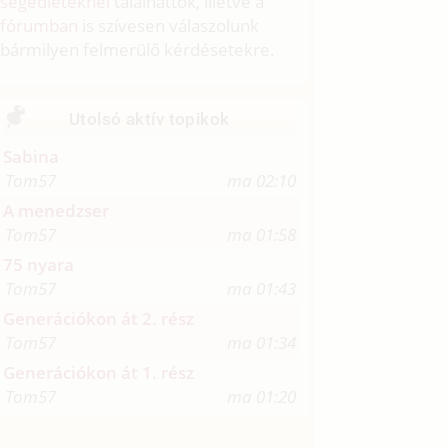
segédleteknél
találhattok, illetve a
fórumban
is szívesen válaszolunk
bármilyen felmerülő kérdésetekre.
Utolsó aktív topikok
Sabina
Tom57
ma 02:10
A menedzser
Tom57
ma 01:58
75 nyara
Tom57
ma 01:43
Generációkon át 2. rész
Tom57
ma 01:34
Generációkon át 1. rész
Tom57
ma 01:20