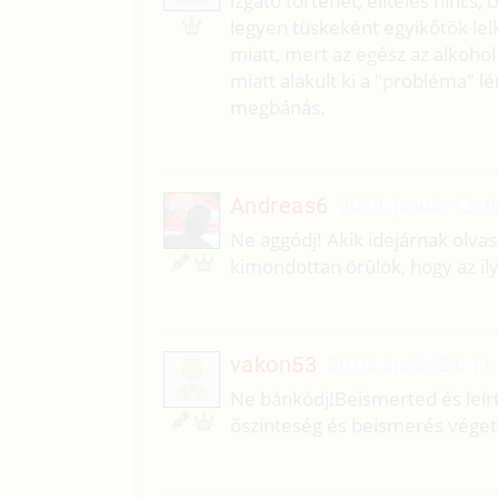
izgató történet, elítélés nincs,
legyen tüskeként egyikőtök lelk
miatt, mert az egész az alkohol
miatt alakult ki a "probléma" l
megbánás.
Andreas6
2020. január 12. 
Ne aggódj! Akik idejárnak olvas
kimondottan örülök, hogy az il
vakon53
2016. április 24. 11
V
Ne bánkódj!Beismerted és leírt
őszinteség és beismerés véget