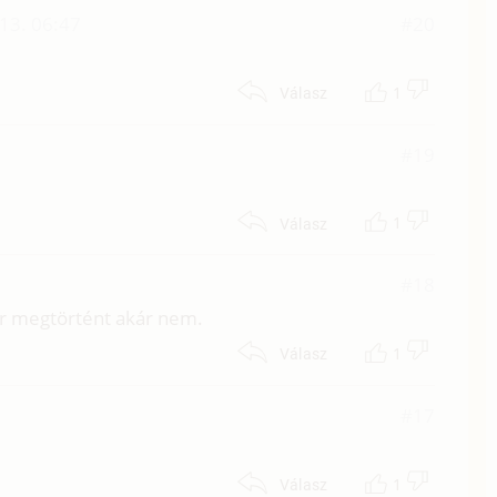
13. 06:47
#20
1
Válasz
#19
1
Válasz
#18
ár megtörtént akár nem.
1
Válasz
5
#17
1
Válasz