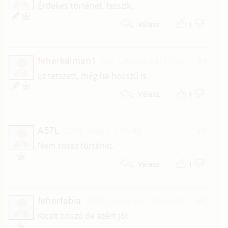
É
Érdekes történet, tetszik.
1
Válasz
feherkalman1
2017. május 24. 11:10
#9
F
Ez tetszett, még ha hosszú is.
1
Válasz
A57L
2014. május 5. 05:46
#8
A
Nem rossz történet.
1
Válasz
feherfabia
2013. december 15. 06:41
#7
F
Kicsit hoszú.de azért jó!