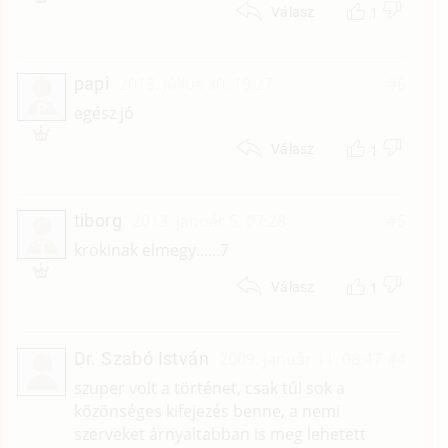
1
Válasz
papi
2013. július 30. 19:27
#6
P
egész jó
1
Válasz
tiborg
2013. január 5. 07:28
#5
T
krokinak elmegy......7
1
Válasz
Dr. Szabó István
2009. január 11. 08:47
#4
szuper volt a történet, csak túl sok a
közönséges kifejezés benne, a nemi
szerveket árnyaltabban is meg lehetett