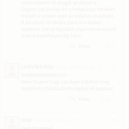
volna nevezni és magát az aktust is.
Engem sok bírálat ért a helyesírási hibákért
melyet a szintén ezen az oldalon olvasható
A forrásvíz története című storimban
ejtettem, hát ez legalább olyan elmarasztaló
mint a nyelvhelyességi hiba.
1
Válasz
LinkViki(vikiy)
2002. július 30. 20:34
#3
KAMMMMMMMUUU!
Nem hiszem hogy van ilyen tizkárnő meg
bejárónő stb!!ááá,álomvilágban él a pasas!
1
Válasz
stop
2002. április 4. 22:14
#2
nem hiszem el