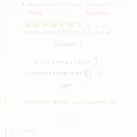
A szavazáshoz VIP-tagsági szükséges!
Gyors
Részletes
Szavazás átlaga:
7.32
pont (
135
szavazat)
Rakd a kedvenceid közé!
Oszd meg másokkal is!
Hozzászólás írásához be kell jelentkezned!
1
én55
2020. július 16. 09:53
#10