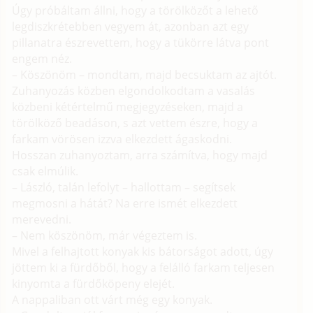
Úgy próbáltam állni, hogy a törölközőt a lehető
legdiszkrétebben vegyem át, azonban azt egy
pillanatra észrevettem, hogy a tükörre látva pont
engem néz.
– Köszönöm – mondtam, majd becsuktam az ajtót.
Zuhanyozás közben elgondolkodtam a vasalás
közbeni kétértelmű megjegyzéseken, majd a
törölköző beadáson, s azt vettem észre, hogy a
farkam vörösen izzva elkezdett ágaskodni.
Hosszan zuhanyoztam, arra számítva, hogy majd
csak elmúlik.
– László, talán lefolyt – hallottam – segítsek
megmosni a hátát? Na erre ismét elkezdett
merevedni.
– Nem köszönöm, már végeztem is.
Mivel a felhajtott konyak kis bátorságot adott, úgy
jöttem ki a fürdőből, hogy a felálló farkam teljesen
kinyomta a fürdőköpeny elejét.
A nappaliban ott várt még egy konyak.