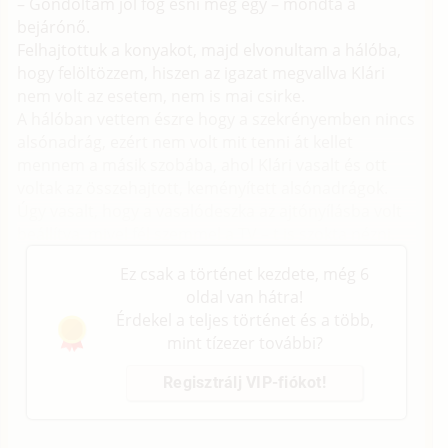
– Gondoltam jól fog esni még egy – mondta a
bejárónő.
Felhajtottuk a konyakot, majd elvonultam a hálóba,
hogy felöltözzem, hiszen az igazat megvallva Klári
nem volt az esetem, nem is mai csirke.
A hálóban vettem észre hogy a szekrényemben nincs
alsónadrág, ezért nem volt mit tenni át kellet
mennem a másik szobába, ahol Klári vasalt és ott
voltak az összehajtott, keményített alsónadrágok.
Úgy vasalt, hogy a vasalódeszka az ajtónyílásba volt
beállítva, mivel fél szemmel a TV – t is szokta nézni.
Ez csak a történet kezdete, még 6
oldal van hátra!
Érdekel a teljes történet és a több,
mint tízezer további?
Regisztrálj VIP-fiókot!