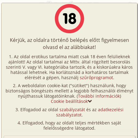
Főoldal
/
Történetek
/
Hetero
/
A bejárónő
Történetek
A bejárónő
Képregények
Kérjük, az oldalra történő belépés előtt figyelmesen
Filmek
olvasd el az alábbiakat!
hetero
,
iroda
Írók
Ismeretlen
Az oldal erotikus tartalma miatt csak 18 éven felülieknek
ajánlott! Az oldal tartalmai az Mttv. által rögzített besorolás
Tölts
szerinti V. vagy VI. kategóriába tartozik, és a kiskorúakra káros
Címkék
hatással lehetnek. Ha korlátoznád a korhatáros tartalmak
Szavazás átlaga:
7.32
pont (
135
szavazat)
fel
elérését a gépen, használj
szűrőprogramot
.
Kereső
Megjelenés:
2001. június 23.
A weboldalon cookie-kat ("sütiket") használunk, hogy
Te
Hossz:
11 572 karakter
biztonságos böngészés mellett a legjobb felhasználói élményt
VIP
nyújthassuk látogatóinknak. (
További információk
)
Elolvasva:
7 066 alkalommal
is!
Cookie beállítások
Fórum
Elfogadod az oldal
szabályzatát
és az
adatkezelési
Kb két éve történhetett, kora ősz volt, s akkor még jó
szabályzatot
.
Versenyeink
meleg volt az időjárás. Hetente kétszer járt hozzánk
Elfogadod, hogy az oldalt teljes mértékben saját
egy bejárónő, aki a délelőtti Órákban dolgozott. Egy
Ügyfélszolgálat
felelősségedre látogatod.
nap valamikor 1 óra körül haza mentem, azzal a
Írói segédletek