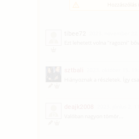
Hozzászólás í
tibee72
2023. november 22.
T
Ezt lehetett volna "ragozni" bő
sztbali
2023. október 15. 19
Hiányoznak a részletek. Így cs
deajk2008
2023. június 2. 1
D
Valóban nagyon tömör...