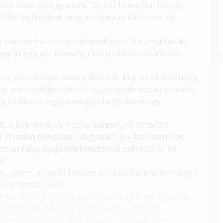
ünk harmadik gyanánt. De kit? Ismerőst, havert,
t? De hol találjuk meg, és hogyan juthatunk el
 partnert az elképzeléseinkhez. Chat chat hátán,
y itt egy pár komoly, első próbálkozásáról van
aka, összehozott a sors Áronnal. Már az első néhány
 veszi a dolgot, és ő is egyre gyakrabban álmodik
gy találkozót egy semleges helyszínen, egy
t, 3 éve testépít, hobby szinten, nincs tartós
tni, minden témában. Magyarán IQ – ban sem volt
latban folyt, majd telefonszámot cseréltünk, és
k.
ugrott, és arról kezdett el beszélni, miylen helyes,
yire tetszik neki.
ért még eltöltöttünk kettesben egy forró éjszakát,
. Könnyen időpontot egyeztettünk Áronnal,
t töltjük. Takarítás, főzés... a lényeg, hogy