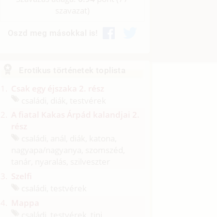
szavazat)
Oszd meg másokkal is!
Erotikus történetek toplista
Csak egy éjszaka 2. rész
családi, diák, testvérek
A fiatal Kakas Árpád kalandjai 2.
rész
családi, anál, diák, katona,
nagyapa/
nagyanya, szomszéd,
tanár, nyaralás, szilveszter
Szelfi
családi, testvérek
Mappa
családi, testvérek, tini