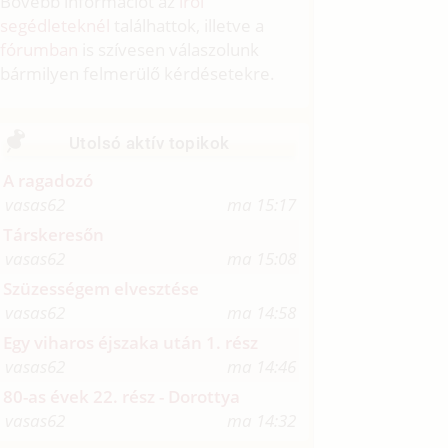
Bővebb információt az
írói
segédleteknél
találhattok, illetve a
fórumban
is szívesen válaszolunk
bármilyen felmerülő kérdésetekre.
Utolsó aktív topikok
A ragadozó
vasas62
ma 15:17
Társkeresőn
vasas62
ma 15:08
Szüzességem elvesztése
vasas62
ma 14:58
Egy viharos éjszaka után 1. rész
vasas62
ma 14:46
80-as évek 22. rész - Dorottya
vasas62
ma 14:32