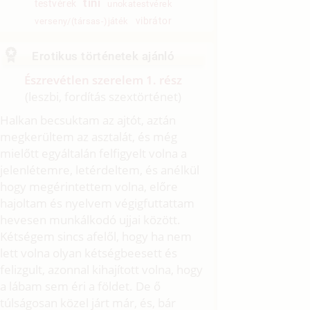
tini
testvérek
unokatestvérek
vibrátor
verseny/(társas-)játék
Erotikus történetek ajánló
Észrevétlen szerelem 1. rész
(leszbi, fordítás szextörténet)
Halkan becsuktam az ajtót, aztán
megkerültem az asztalát, és még
mielőtt egyáltalán felfigyelt volna a
jelenlétemre, letérdeltem, és anélkül
hogy megérintettem volna, előre
hajoltam és nyelvem végigfuttattam
hevesen munkálkodó ujjai között.
Kétségem sincs afelől, hogy ha nem
lett volna olyan kétségbeesett és
felizgult, azonnal kihajított volna, hogy
a lábam sem éri a földet. De ő
túlságosan közel járt már, és, bár