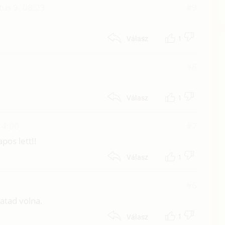
tus 9. 08:23
#9
1
Válasz
#8
1
Válasz
14:00
#7
apos lett!!
1
Válasz
#6
atad volna.
1
Válasz