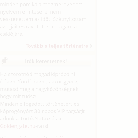
minden porcikája megmerevedett
nyelvem érintésére, nem
vesztegettem az időt. Szétnyitottam
az ujjait és rávetettem magam a
csiklójára.
Tovább a teljes történetre
Írók kerestetnek!
Ha szeretnéd magad kipróbálni
íróként/fordítóként, akkor gyere,
mutasd meg a nagyközönségnek,
hogy mit tudsz!
Minden elfogadott történetért és
képregényért 30 napos VIP tagságit
adunk a Törté-Net-re és a
Goldengate.hu
-ra is!