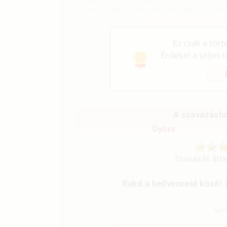
szombat délre már minden készen állt
élvezeteknek.
Ez csak a tör
Érdekel a teljes 
A szavazásho
Gyors
Szavazás átl
Rakd a kedvenceid közé!