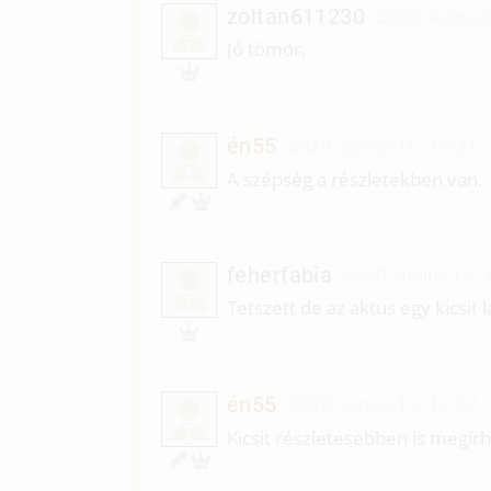
zoltan611230
2020. augusz
Z
Jó tömör.
én55
2020. június 16. 13:31
É
A szépség a részletekben van.
feherfabia
2020. június 15. 
F
Tetszett de az aktus egy kicsit l
én55
2020. június 15. 13:27
É
Kicsit részletesebben is megírh