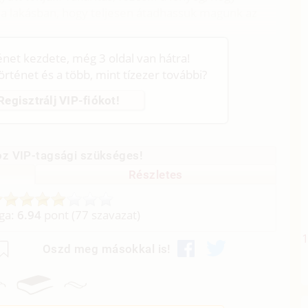
 a lakásban, hogy teljesen átadhassuk magunk az
ténet kezdete, még 3 oldal van hátra!
történet és a több, mint tízezer további?
Regisztrálj VIP-fiókot!
z VIP-tagsági szükséges!
Részletes
aga:
6.94
pont (
77
szavazat)
Oszd meg másokkal is!