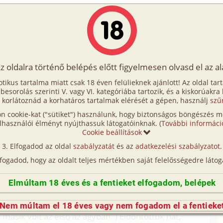
Írók
Tölts fel Te is!
Címkék
Kereső
VIP
Egyéb
az oldalra történő belépés előtt figyelmesen olvasd el az a
zör hármasban
otikus tartalma miatt csak 18 éven felülieknek ajánlott! Az oldal tar
ör hármasban
t besorolás szerinti V. vagy VI. kategóriába tartozik, és a kiskorúakra
 korlátoznád a korhatáros tartalmak elérését a gépen, használj
szű
n cookie-kat ("sütiket") használunk, hogy biztonságos böngészés me
járunk együtt. 20 és 23 évesek vagyunk. A
lhasználói élményt nyújthassuk látogatóinknak. (
További informáci
nagyon szeret velem lenni, és bevallom, nekem is
Cookie beállítások
Elfogadod az oldal
szabályzatát
és az
adatkezelési szabályzatot
.
rdés, hogyan lehetne színesíteni a kapcsolatunkat.
lfogadod, hogy az oldalt teljes mértékben saját felelősségedre látog
y próbáljuk ki hármasban? Lényeg a lényeg, egyre
ünk arról is, ki lehet a harmadik. Egy lány? Ági
Elmúltam 18 éves és a fentieket elfogadom, belépek
képzelni, hogy én mással... Engem viszont mindig
, hogy a barátnőm mással is élvezi... (Nem tudom,
Nem múltam el 18 éves vagy nem fogadom el a fentieke
sik volt az első az ágyban. ) Eldöntöttük hát,