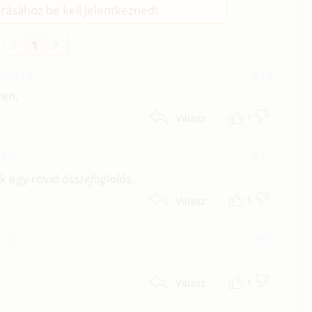
rásához be kell jelentkezned!
1
 09:14
#12
ven.
1
Válasz
:39
#11
ak egy rövid
összefoglalás
.
1
Válasz
1:08
#10
1
Válasz