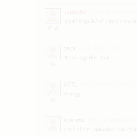
cscsu50
2015. július 8. 10:4
C
Izgató is így hármasban szexeln
papi
2015. július 2. 09:09
P
Nem nagy durranás
A57L
2013. október 22. 04:3
A
Elmegy.
Aretino
2002. december 9. 
Kissé el lett kapkodva. Kár.Az ír