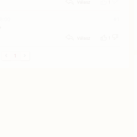
1
Válasz
18:00
#1
?
1
Válasz
1