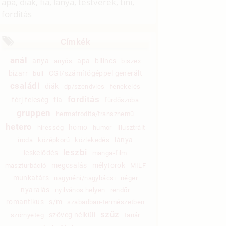
apa, diák, fia, lánya, testvérek, tini,
fordítás
Címkék
anál
anya
apa
bilincs
anyós
biszex
bizarr
CGI/számítógéppel generált
buli
családi
diák
dp/szendvics
fenekelés
fordítás
férj-feleség
fia
fürdőszoba
gruppen
hermafrodita/transznemű
hetero
homo
híresség
humor
illusztrált
lánya
iroda
középkorú
közlekedés
leszbi
leskelődés
manga-film
megcsalás
mélytorok
maszturbáció
MILF
munkatárs
nagynéni/nagybácsi
néger
nyaralás
nyilvános helyen
rendőr
romantikus
s/m
szabadban-természetben
szűz
szöveg nélküli
szörnyeteg
tanár