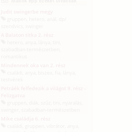
Mások épp ezeket olvassák
Judit swingerbe megy
gruppen, hetero, anál, dp/
szendvics, swinger
A Balaton titka 2. rész
hetero, anya, lánya, tini,
szabadban-természetben,
romantikus
Mindennek oka van 2. rész
családi, anya, biszex, fia, lánya,
testvérek
Petráék felfedezik a világot 9. rész -
Felizgatva
gruppen, diák, szűz, tini, nyaralás,
swinger, szabadban-természetben
Mike családja 6. rész
családi, gruppen, vibrátor, anya,