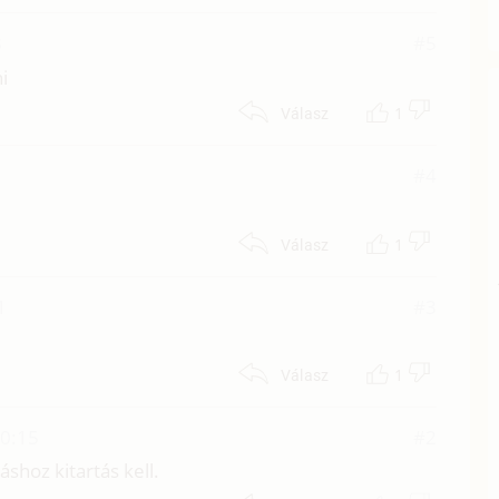
8
#5
i
1
Válasz
#4
1
Válasz
1
#3
1
Válasz
20:15
#2
áshoz kitartás kell.