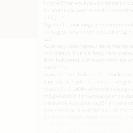
hogy először egy belevaló srácot keres
barátot? És ha nem sikerül? Ismeretlen
addig...?
Úgy döntöttünk, hogy a neten keresünk
de nagyon sokan nem értették meg, hog
szó.
Aztán egy szép napon, illetve már éjsz
mondatából kiderült, hogy nem poénnak
ilyen helyzetről. Hát megbeszéltünk e
sörözőben.
Áron, 22 éves, helyes srác. Mint kiderül
kapcsolata, és jól lehet vele beszélge
rossz, sőt. A találkozó kedélyes hangu
megbeszéltük, hamarosan jelentkezün
Hazatérve Ági szinte rögtön a nyakamba 
értelmes srác is a kiszemelt... és menn
Nem volt kétség, ebből lesz valami. Az
de másnap délelőtt már telefonáltunk
megbeszéltük, hogy a hétvégét már együt