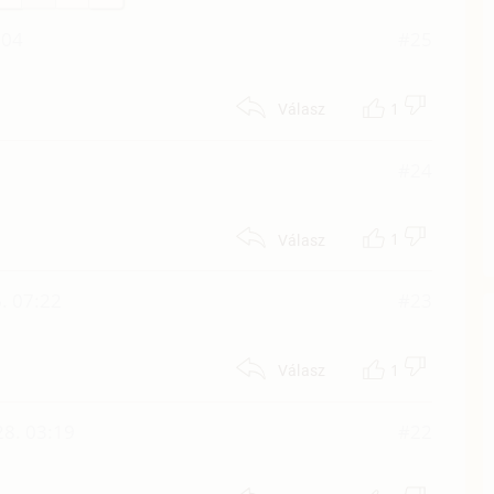
:04
#25
1
Válasz
#24
1
Válasz
. 07:22
#23
1
Válasz
 28. 03:19
#22