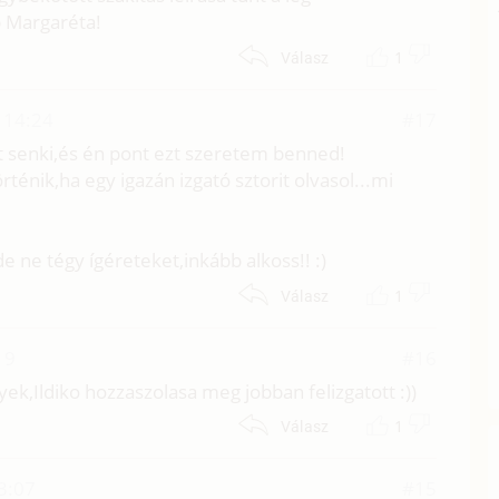
b Margaréta!
1
Válasz
. 14:24
#17
nt senki,és én pont ezt szeretem benned!
énik,ha egy igazán izgató sztorit olvasol...mi
ne tégy ígéreteket,inkább alkoss!! :)
1
Válasz
19
#16
gyek,Ildiko hozzaszolasa meg jobban felizgatott :))
1
Válasz
13:07
#15