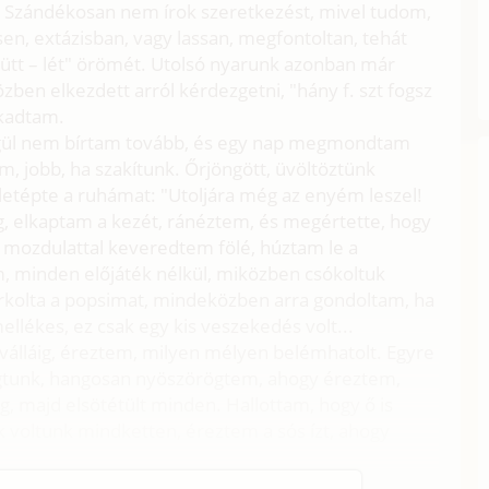
. Szándékosan nem írok szeretkezést, mivel tudom,
en, extázisban, vagy lassan, megfontoltan, tehát
yütt – lét" örömét. Utolsó nyarunk azonban már
zben elkezdett arról kérdezgetni, "hány f. szt fogsz
akadtam.
 végül nem bírtam tovább, és egy nap megmondtam
, jobb, ha szakítunk. Őrjöngött, üvöltöztünk
letépte a ruhámat: "Utoljára még az enyém leszel!
ág, elkaptam a kezét, ránéztem, és megértette, hogy
y mozdulattal keveredtem fölé, húztam le a
, minden előjáték nélkül, miközben csókoltuk
kolta a popsimat, mindeközben arra gondoltam, ha
mellékes, ez csak egy kis veszekedés volt...
 válláig, éreztem, milyen mélyen belémhatolt. Egyre
tunk, hangosan nyöszörögtem, ahogy éreztem,
ság, majd elsötétült minden. Hallottam, hogy ő is
k voltunk mindketten, éreztem a sós ízt, ahogy