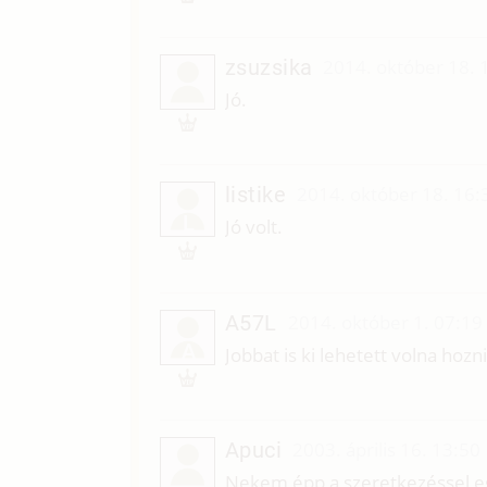
zsuzsika
2014. október 18. 
Jó.
listike
2014. október 18. 16:
L
Jó volt.
A57L
2014. október 1. 07:19
A
Jobbat is ki lehetett volna hozni
Apuci
2003. április 16. 13:50
Nekem épp a szeretkezéssel egy