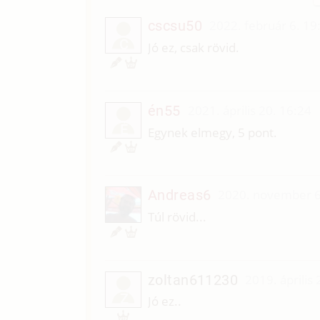
cscsu50
2022. február 6. 19
C
Jó ez, csak rövid.
én55
2021. április 20. 16:24
É
Egynek elmegy, 5 pont.
Andreas6
2020. november 6
Túl rövid...
zoltan611230
2019. április
Z
Jó ez..