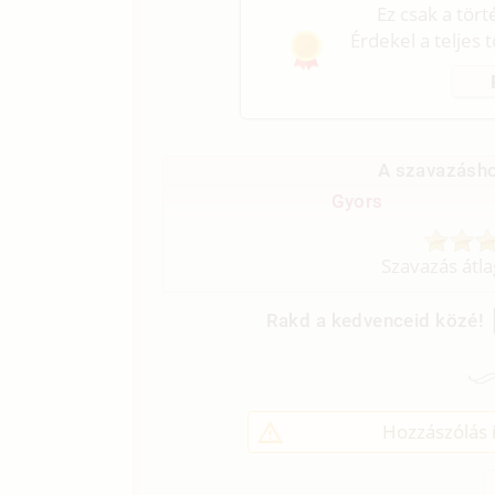
Ez csak a tör
Érdekel a teljes 
A szavazásho
Gyors
Szavazás átl
Rakd a kedvenceid közé!
Hozzászólás í