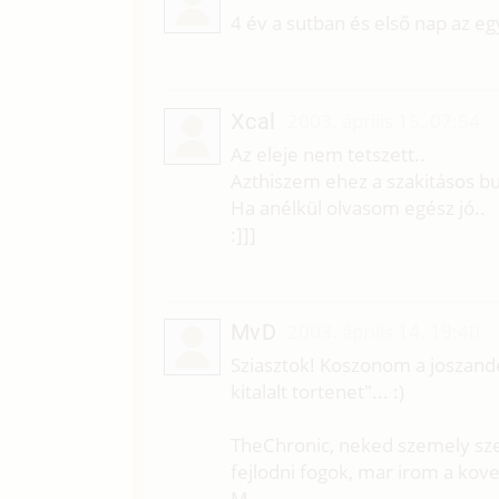
4 év a sutban és első nap az e
Xcal
2003. április 15. 07:54
Az eleje nem tetszett..
Azthiszem ehez a szakitásos bu
Ha anélkül olvasom egész jó..
:]]]
MvD
2003. április 14. 19:40
Sziasztok! Koszonom a joszandek
kitalalt tortenet"... :)
TheChronic, neked szemely szer
fejlodni fogok, mar irom a kov
M.