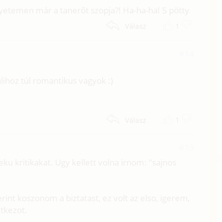
gyetemen már a tanerőt szopja?! Ha-ha-ha! 5 pötty
1
Válasz
#14
lihoz túl romantikus vagyok :)
1
Válasz
#13
u kritikakat. Ugy kellett volna irnom: "sajnos
int koszonom a biztatast, ez volt az elso, igerem,
etkezot.