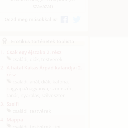
szavazat)
Oszd meg másokkal is!
Erotikus történetek toplista
Csak egy éjszaka 2. rész
családi, diák, testvérek
A fiatal Kakas Árpád kalandjai 2.
rész
családi, anál, diák, katona,
nagyapa/
nagyanya, szomszéd,
tanár, nyaralás, szilveszter
Szelfi
családi, testvérek
Mappa
családi, testvérek, tini