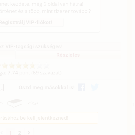
ténet kezdete, még 6 oldal van hátra!
történet és a több, mint tízezer további?
Regisztrálj VIP-fiókot!
z VIP-tagsági szükséges!
Részletes
aga:
7.74
pont (
69
szavazat)
Oszd meg másokkal is!
rásához be kell jelentkezned!
1
2