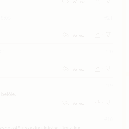
1
Válasz
18:05
#21
1
Válasz
32
#20
1
Válasz
#19
 belőle.
1
Válasz
#18
bekötött szakítás leírása tünt a leg