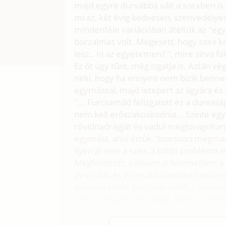
majd egyre durvábbá vált a szexben is
mi az, két évig kedvesen, szenvedélyes
mindenféle variációban átéltük az "eg
borzalmas volt. Megesett, hogy szex kö
lesz.. ni az egyetemen? ", mire sírva f
Ez őt úgy tűnt, még izgatja is. Aztán
neki, hogy ha ennyire nem bízik bennem
egymással, majd letepert az ágyára és 
"... Furcsamód felizgatott ez a durvas
nem kell erőszakoskodnia... Szinte eg
rövidnadrágját és vadul meglovagoltam
egymást, ahol értük. Szorosan megmar
ilyen jó vele a szex, a többi probléma 
Megfordított, a lábaimat felemeltem a
gyorsabb és gyorsabb ütemben mozog
teljesen kitölt. Éreztem, kitölt a forró
felkiált, majd rámroskad. Merő izzadta
csókolni kezdtem a vállát és a nyakát.