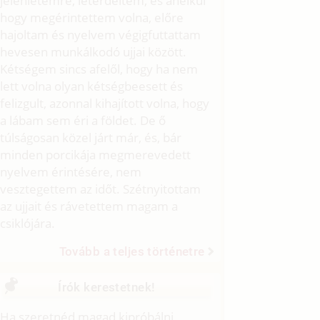
jelenlétemre, letérdeltem, és anélkül
hogy megérintettem volna, előre
hajoltam és nyelvem végigfuttattam
hevesen munkálkodó ujjai között.
Kétségem sincs afelől, hogy ha nem
lett volna olyan kétségbeesett és
felizgult, azonnal kihajított volna, hogy
a lábam sem éri a földet. De ő
túlságosan közel járt már, és, bár
minden porcikája megmerevedett
nyelvem érintésére, nem
vesztegettem az időt. Szétnyitottam
az ujjait és rávetettem magam a
csiklójára.
Tovább a teljes történetre
Írók kerestetnek!
Ha szeretnéd magad kipróbálni