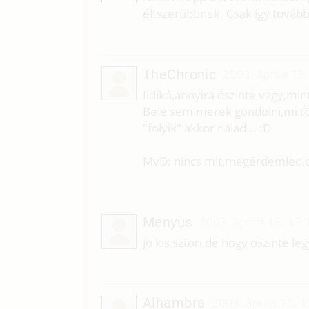
éltszerübbnek. Csak így továb
TheChronic
2003. április 15
Ildikó,annyira öszinte vagy,mi
Bele sem merek gondolni,mi tört
"folyik" akkor nálad... :D
MvD: nincs mit,megérdemled,de 
Menyus
2003. április 15. 13:
jo kis sztori,de hogy oszinte le
Alhambra
2003. április 15. 