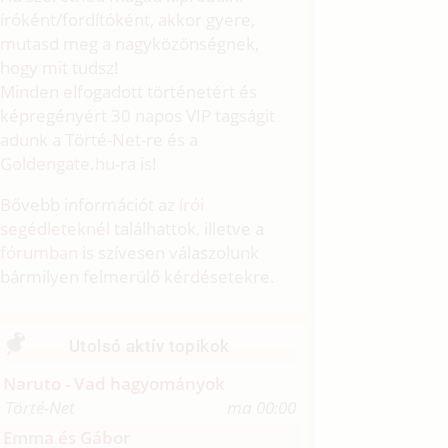
íróként/fordítóként, akkor gyere,
mutasd meg a nagyközönségnek,
hogy mit tudsz!
Minden elfogadott történetért és
képregényért 30 napos VIP tagságit
adunk a Törté-Net-re és a
Goldengate.hu
-ra is!
Bővebb információt az
írói
segédleteknél
találhattok, illetve a
fórumban
is szívesen válaszolunk
bármilyen felmerülő kérdésetekre.
Utolsó aktív topikok
Naruto - Vad hagyományok
Törté-Net
ma 00:00
Emma és Gábor