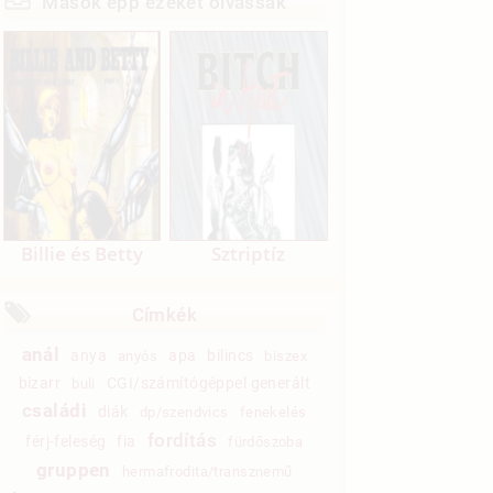
Mások épp ezeket olvassák
Billie és Betty
Sztriptíz
Címkék
anál
anya
apa
bilincs
anyós
biszex
bizarr
CGI/számítógéppel generált
buli
családi
diák
dp/szendvics
fenekelés
fordítás
férj-feleség
fia
fürdőszoba
gruppen
hermafrodita/transznemű