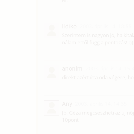
Ildikó
2003. április 14. 18:55
Szerintem is nagyon jó, ha kital
nálam ettől függ a pontozás! :)
anonim
2003. április 14. 15:
direkt azért írta oda végére, hog
Any
2003. április 14. 14:35
Jó. Géza megcseszheti az új nőjé
10pont