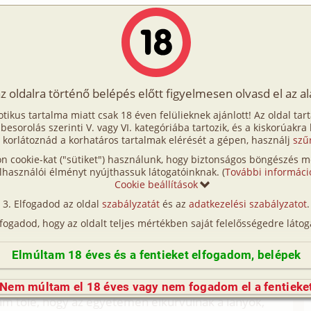
Írók
Tölts fel Te is!
Címkék
Kereső
VIP
Egyéb
az oldalra történő belépés előtt figyelmesen olvasd el az a
agyó oktatás
otikus tartalma miatt csak 18 éven felülieknek ajánlott! Az oldal tar
agyó oktatás
t besorolás szerinti V. vagy VI. kategóriába tartozik, és a kiskorúakra
 korlátoznád a korhatáros tartalmak elérését a gépen, használj
szű
n cookie-kat ("sütiket") használunk, hogy biztonságos böngészés me
ztem meg Magyarország egyik legnagyobb egyetemi
lhasználói élményt nyújthassuk látogatóinknak. (
További informáci
illamosoztam a kollégiumig, néztem az őszi
Cookie beállítások
edtem, hogy sikerül a tanulással (és az egyetemi
Elfogadod az oldal
szabályzatát
és az
adatkezelési szabályzatot
.
sal) elfelejtetni magammal a nyár végén történteket.
lfogadod, hogy az oldalt teljes mértékben saját felelősségedre látog
mnazista koromat végigkísérte, augusztusban
za négy évvel volt idősebb nálam, mellette értem
Elmúltam 18 éves és a fentieket elfogadom, belépek
s maradt az egyetlen partnerem mindvégig, igazi
dta elfogadni, hogy továbbtanulni egy másik
Nem múltam el 18 éves vagy nem fogadom el a fentieke
am tőle, hogy az egyetemen elkurvulnak a lányok,