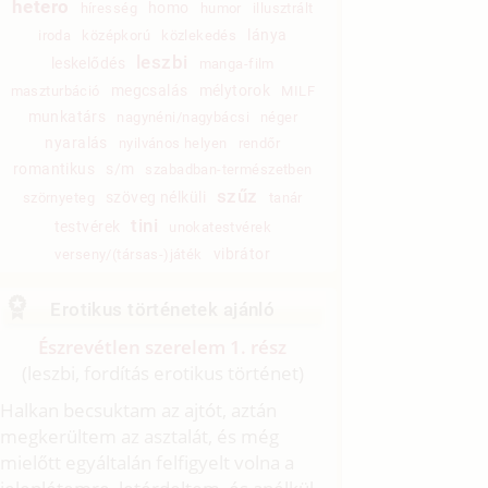
hetero
homo
híresség
humor
illusztrált
lánya
iroda
középkorú
közlekedés
leszbi
leskelődés
manga-film
megcsalás
mélytorok
maszturbáció
MILF
munkatárs
nagynéni/nagybácsi
néger
nyaralás
nyilvános helyen
rendőr
romantikus
s/m
szabadban-természetben
szűz
szöveg nélküli
szörnyeteg
tanár
tini
testvérek
unokatestvérek
vibrátor
verseny/(társas-)játék
Erotikus történetek ajánló
Észrevétlen szerelem 1. rész
(leszbi, fordítás erotikus történet)
Halkan becsuktam az ajtót, aztán
megkerültem az asztalát, és még
mielőtt egyáltalán felfigyelt volna a