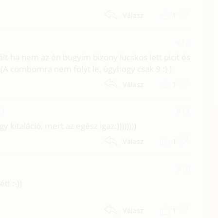
1
Válasz
#12
ált-ha nem az én bugyim bizony lucskos lett picit és
) (A combomra nem folyt le, úgyhogy csak 9 :) )
1
Válasz
41
#11
y kitaláció, mert az egész igaz:))))))))
1
Válasz
#10
t! :-))
1
Válasz