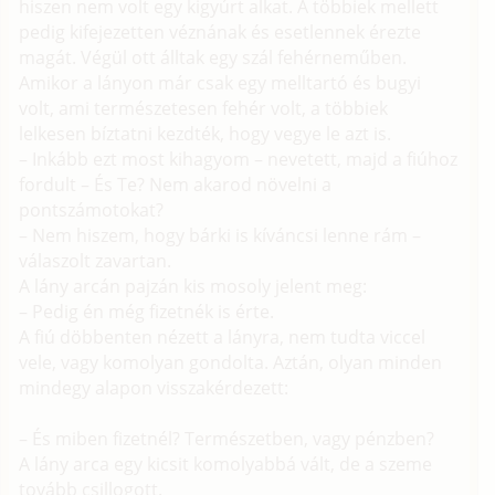
hiszen nem volt egy kigyúrt alkat. A többiek mellett
pedig kifejezetten véznának és esetlennek érezte
magát. Végül ott álltak egy szál fehérneműben.
Amikor a lányon már csak egy melltartó és bugyi
volt, ami természetesen fehér volt, a többiek
lelkesen bíztatni kezdték, hogy vegye le azt is.
– Inkább ezt most kihagyom – nevetett, majd a fiúhoz
fordult – És Te? Nem akarod növelni a
pontszámotokat?
– Nem hiszem, hogy bárki is kíváncsi lenne rám –
válaszolt zavartan.
A lány arcán pajzán kis mosoly jelent meg:
– Pedig én még fizetnék is érte.
A fiú döbbenten nézett a lányra, nem tudta viccel
vele, vagy komolyan gondolta. Aztán, olyan minden
mindegy alapon visszakérdezett:
– És miben fizetnél? Természetben, vagy pénzben?
A lány arca egy kicsit komolyabbá vált, de a szeme
tovább csillogott.