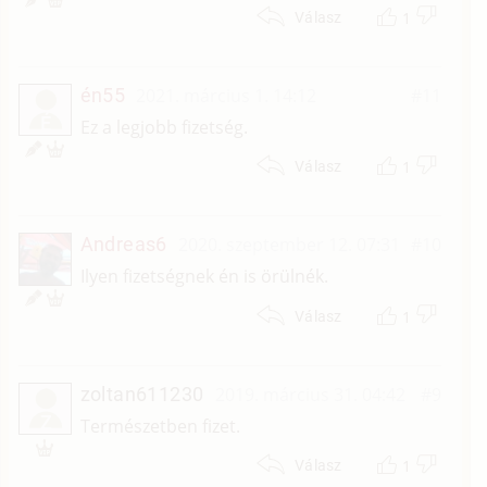
1
Válasz
én55
2021. március 1. 14:12
#11
É
Ez a legjobb fizetség.
1
Válasz
Andreas6
2020. szeptember 12. 07:31
#10
Ilyen fizetségnek én is örülnék.
1
Válasz
zoltan611230
2019. március 31. 04:42
#9
Z
Természetben fizet.
1
Válasz