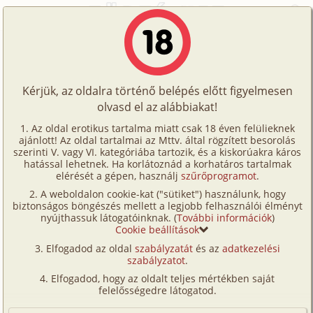
Főoldal
/
Történetek
/
Hetero
/
Egyetemi lány
Történetek
Egyetemi lány
Képregények
Kérjük, az oldalra történő belépés előtt figyelmesen
Filmek
olvasd el az alábbiakat!
hetero
Írók
Mano
Az oldal erotikus tartalma miatt csak 18 éven felülieknek
ajánlott! Az oldal tartalmai az Mttv. által rögzített besorolás
Tölts
szerinti V. vagy VI. kategóriába tartozik, és a kiskorúakra káros
Címkék
hatással lehetnek. Ha korlátoznád a korhatáros tartalmak
Szavazás átlaga:
8
pont (
61
szavazat)
fel
elérését a gépen, használj
szűrőprogramot
.
Kereső
Megjelenés:
2002. december 13.
A weboldalon cookie-kat ("sütiket") használunk, hogy
Te
Hossz:
9 882 karakter
biztonságos böngészés mellett a legjobb felhasználói élményt
VIP
nyújthassuk látogatóinknak. (
További információk
)
Elolvasva:
2 515 alkalommal
is!
Cookie beállítások
Fórum
Elfogadod az oldal
szabályzatát
és az
adatkezelési
Eredeti:
Erotikus történetek világa
szabályzatot
.
Versenyeink
Az egyetemi gólyatáborban látta először. Kedves
Elfogadod, hogy az oldalt teljes mértékben saját
Ügyfélszolgálat
felelősségedre látogatod.
mosolya, nyílt tekintete és nem utolsó sorban
gyönyörű teste szinte minden férfitársát
Írói segédletek