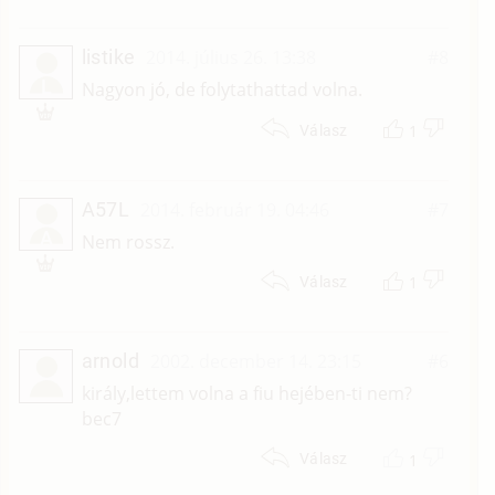
listike
2014. július 26. 13:38
#8
L
Nagyon jó, de folytathattad volna.
1
Válasz
A57L
2014. február 19. 04:46
#7
A
Nem rossz.
1
Válasz
arnold
2002. december 14. 23:15
#6
király,lettem volna a fiu hejében-ti nem?
bec7
1
Válasz