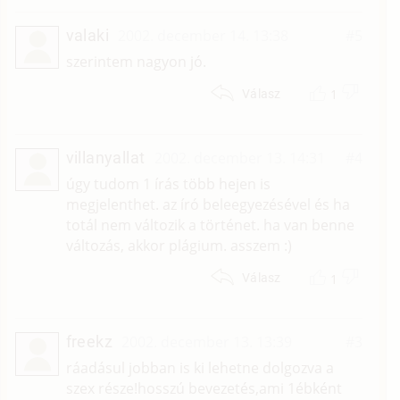
valaki
2002. december 14. 13:38
#5
szerintem nagyon jó.
1
Válasz
villanyallat
2002. december 13. 14:31
#4
úgy tudom 1 írás több hejen is
megjelenthet. az író beleegyezésével és ha
totál nem változik a történet. ha van benne
változás, akkor plágium. asszem :)
1
Válasz
freekz
2002. december 13. 13:39
#3
ráadásul jobban is ki lehetne dolgozva a
szex része!hosszú bevezetés,ami 1ébként