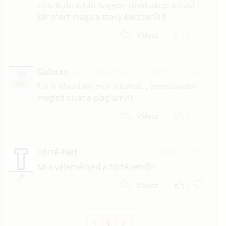
tetszik,de aztán nagyon rövid akció leírás!
kár,mert maga a story életszerű! f.
1
Válasz
Gabxxx
2002. december 13. 00:55
#2
Ezt is olvastam mar valahol.... (mostanabn
megint divat a plagium?!)
1
Válasz
Törté-Net
2002. december 13. 00:00
#1
Mi a véleményed a történetről?
1
Válasz
1