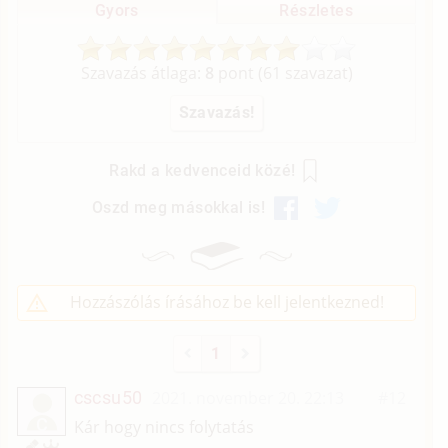
Gyors
Részletes
Szavazás átlaga:
8
pont (
61
szavazat)
Rakd a kedvenceid közé!
Oszd meg másokkal is!
Hozzászólás írásához be kell jelentkezned!
1
cscsu50
2021. november 20. 22:13
#12
C
Kár hogy nincs folytatás