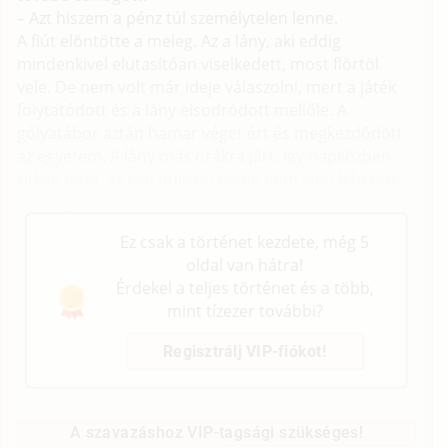
– Azt hiszem a pénz túl személytelen lenne.
A fiút elöntötte a meleg. Az a lány, aki eddig
mindenkivel elutasítóan viselkedett, most flörtöl
vele. De nem volt már ideje válaszolni, mert a játék
folytatódott és a lány elsodródott mellőle. A
gólyatábor aztán hamar véget ért és megkezdődött
az egyetem. A lány más órákra járt, így napközben
ritkán látta, az esti bulikon pedig nem igen lehetett
beszélgetni.
Ez csak a történet kezdete, még 5
oldal van hátra!
Érdekel a teljes történet és a több,
mint tízezer további?
Regisztrálj VIP-fiókot!
A szavazáshoz VIP-tagsági szükséges!