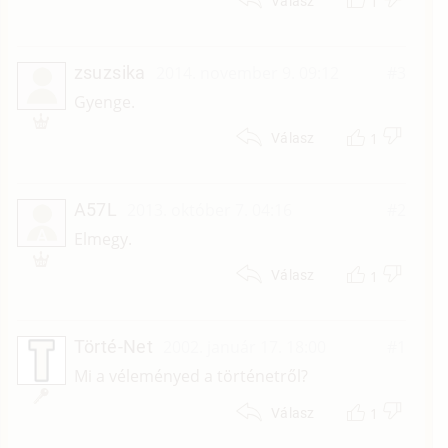
1
Válasz
zsuzsika
2014. november 9. 09:12
#3
Gyenge.
1
Válasz
A57L
2013. október 7. 04:16
#2
A
Elmegy.
1
Válasz
Törté-Net
2002. január 17. 18:00
#1
Mi a véleményed a történetről?
1
Válasz