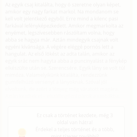
Az egyik csaj kitalálta, hogy ö szeretne olyan képet,
amikor egy nagy farkat markol. Na mondanom se
kell volt jelentkező egyből. Erre mind a kilenc pasi
farkával lefényképezkedett. Amikor megmarkolta az
enyémet, legszívesebben rászóltam volna, hogy
abba se hagyja már. Aztán mindegyik csajnak volt
egyéni kívánsága. A végére eléggé pornós lett a
hangulat. Az első lökést az adta talán, amikor az
egyik srác nem hagyta abba a puncinyalást a fénykép
elkészülte után se. Szerencsére. Egyik lány se volt túl
mimóza. Valamelyikünk kitalálta, rendezzünk
gumifelhúzó versenyt a lányoknak. Szóval jól
elvoltunk, de azért a lényeg még váratott magára.
Aztán kezdtek el – elszállingózni párok a szobákba,
ide – oda.
Ez csak a történet kezdete, még 3
oldal van hátra!
Érdekel a teljes történet és a több,
mint tízezer további?