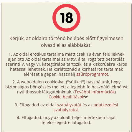
Főoldal
/
Történetek
/
Gruppen
/
Chatbuli
Történetek
Chatbuli
Képregények
Kérjük, az oldalra történő belépés előtt figyelmesen
Filmek
olvasd el az alábbiakat!
gruppen
,
anál
Írók
Ismeretlen
Az oldal erotikus tartalma miatt csak 18 éven felülieknek
ajánlott! Az oldal tartalmai az Mttv. által rögzített besorolás
Tölts
szerinti V. vagy VI. kategóriába tartozik, és a kiskorúakra káros
Címkék
hatással lehetnek. Ha korlátoznád a korhatáros tartalmak
Szavazás átlaga:
6.71
pont (
45
szavazat)
fel
elérését a gépen, használj
szűrőprogramot
.
Kereső
Megjelenés:
2001. június 23.
A weboldalon cookie-kat ("sütiket") használunk, hogy
Te
Hossz:
4 704 karakter
biztonságos böngészés mellett a legjobb felhasználói élményt
VIP
nyújthassuk látogatóinknak. (
További információk
)
Elolvasva:
2 902 alkalommal
is!
Cookie beállítások
Fórum
Elfogadod az oldal
szabályzatát
és az
adatkezelési
Szilveszter előtti héten, mintegy előszilveszterként az
szabályzatot
.
Versenyeink
egyik erotikus csati lakóival, elhatároztuk, hogy nyár
Elfogadod, hogy az oldalt teljes mértékben saját
után másodszor is megtartjuk a bulinkat.
Ügyfélszolgálat
felelősségedre látogatod.
Ment a szervezkedés, hogy mi vidékiek is tudjunk
Írói segédletek