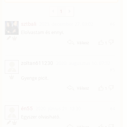
1
sztbali
2023. december 27. 03:02
#6
Elolvastam és ennyi.
1
Válasz
zoltan611230
2020. augusztus 10. 07:32
#5
Z
Gyenge picit.
1
Válasz
én55
2020. június 21. 13:30
#4
É
Egyszer olvasható.