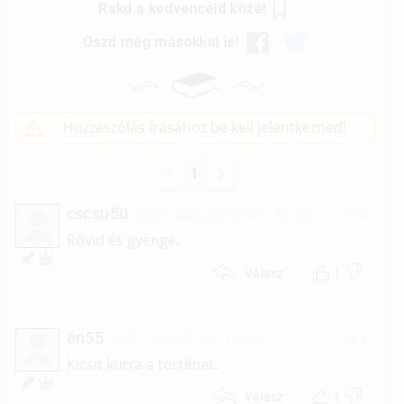
Rakd a kedvenceid közé!
Oszd meg másokkal is!
Hozzászólás írásához be kell jelentkezned!
1
cscsu50
2021. augusztus 21. 10:32
#10
C
Rövid és gyenge.
1
Válasz
én55
2021. január 25. 14:26
#9
É
Kicsit kurta a történet.
1
Válasz