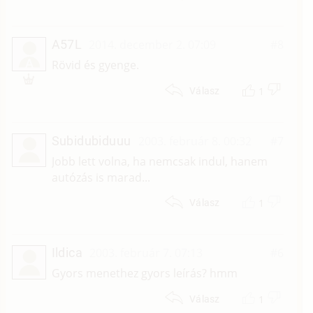
A57L
2014. december 2. 07:09
#8
A
Rövid és gyenge.
1
Válasz
Subidubiduuu
2003. február 8. 00:32
#7
Jobb lett volna, ha nemcsak indul, hanem
autózás is marad...
1
Válasz
Ildica
2003. február 7. 07:13
#6
Gyors menethez gyors leírás? hmm
1
Válasz