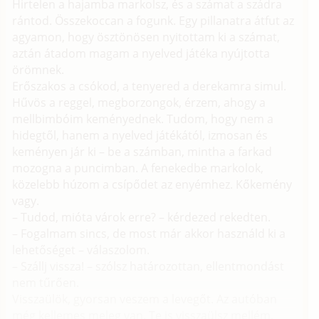
Hirtelen a hajamba markolsz, és a számat a szádra
rántod. Összekoccan a fogunk. Egy pillanatra átfut az
agyamon, hogy ösztönösen nyitottam ki a számat,
aztán átadom magam a nyelved játéka nyújtotta
örömnek.
Erőszakos a csókod, a tenyered a derekamra simul.
Hűvös a reggel, megborzongok, érzem, ahogy a
mellbimbóim keményednek. Tudom, hogy nem a
hidegtől, hanem a nyelved játékától, izmosan és
keményen jár ki – be a számban, mintha a farkad
mozogna a puncimban. A fenekedbe markolok,
közelebb húzom a csípődet az enyémhez. Kőkemény
vagy.
– Tudod, mióta várok erre? – kérdezed rekedten.
– Fogalmam sincs, de most már akkor használd ki a
lehetőséget – válaszolom.
– Szállj vissza! – szólsz határozottan, ellentmondást
nem tűrően.
Visszaülök, gyorsan veszem a levegőt. Az autóban
még kellemes meleg van. Te is visszaülsz mellém,