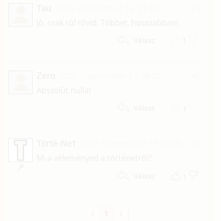
Tau
2002. szeptember 13. 21:48
#3
Jó, csak túl rövid. Többet, hosszabban!
1
Válasz
Zero
2002. szeptember 13. 08:25
#2
Abszolút nulla!
1
Válasz
Törté-Net
2002. szeptember 13. 00:00
#1
Mi a véleményed a történetről?
1
Válasz
1