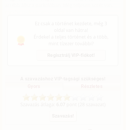
arrébb állsz a parkolóban. Még teljesen sötét van,
mintha csak ketten lennénk az egész világon.
Ez csak a történet kezdete, még 3
oldal van hátra!
Érdekel a teljes történet és a több,
mint tízezer további?
Regisztrálj VIP-fiókot!
A szavazáshoz VIP-tagsági szükséges!
Gyors
Részletes
Szavazás átlaga:
6.07
pont (
28
szavazat)