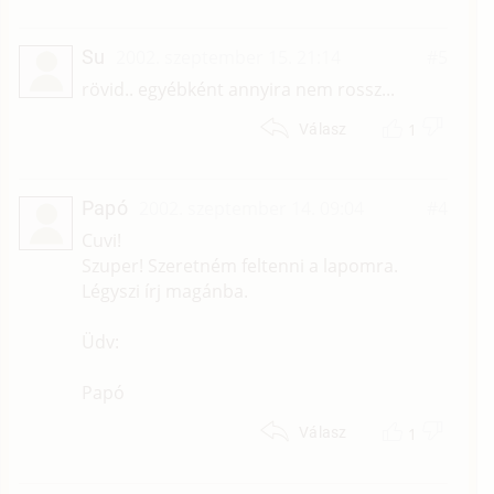
Su
2002. szeptember 15. 21:14
#5
rövid.. egyébként annyira nem rossz...
1
Válasz
Papó
2002. szeptember 14. 09:04
#4
Cuvi!
Szuper! Szeretném feltenni a lapomra.
Légyszi írj magánba.
Üdv:
Papó
1
Válasz