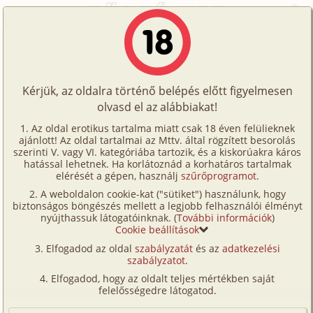
Főoldal
/
Történetek
/
Hetero
/
Cím nélkül
Történetek
Cím nélkül
Képregények
Kérjük, az oldalra történő belépés előtt figyelmesen
Filmek
olvasd el az alábbiakat!
hetero
Írók
Cuvihu
Az oldal erotikus tartalma miatt csak 18 éven felülieknek
ajánlott! Az oldal tartalmai az Mttv. által rögzített besorolás
Tölts
szerinti V. vagy VI. kategóriába tartozik, és a kiskorúakra káros
Címkék
hatással lehetnek. Ha korlátoznád a korhatáros tartalmak
Szavazás átlaga:
6.07
pont (
28
szavazat)
fel
elérését a gépen, használj
szűrőprogramot
.
Kereső
Megjelenés:
2002. szeptember 13.
A weboldalon cookie-kat ("sütiket") használunk, hogy
Te
Hossz:
4 658 karakter
biztonságos böngészés mellett a legjobb felhasználói élményt
VIP
nyújthassuk látogatóinknak. (
További információk
)
Elolvasva:
1 618 alkalommal
is!
Cookie beállítások
Fórum
Elfogadod az oldal
szabályzatát
és az
adatkezelési
Eredeti: Index -
Erotikus fantáziáink
szabályzatot
.
Versenyeink
Ülünk az autóban. Január van, hajnal, és valami
Elfogadod, hogy az oldalt teljes mértékben saját
Ügyfélszolgálat
felelősségedre látogatod.
iszonyatosan unalmasnak ígérkező meetingre
megyünk a világ végére. Nem értem, minek
Írói segédletek