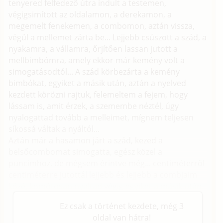
tenyered felfedező útra indult a testemen,
végigsimított az oldalamon, a derekamon, a
megemelt fenekemen, a combomon, aztán vissza,
végül a mellemet zárta be... Lejjebb csúszott a szád, a
nyakamra, a vállamra, őrjítően lassan jutott a
mellbimbómra, amely ekkor már kemény volt a
simogatásodtól... A szád körbezárta a kemény
bimbókat, egyiket a másik után, aztán a nyelved
kezdett körözni rajtuk, felemeltem a fejem, hogy
lássam is, amit érzek, a szemembe néztél, úgy
nyalogattad tovább a melleimet, mígnem teljesen
síkossá váltak a nyáltól...
Aztán már a hasamon járt a szád, kezed a
belsőcombomat simogatta, egész közel a
puncimhoz, de mégsem érintve még... centiméterről
centiméterre jutottál lejjebb és lejjebb a combjaim
közé, komótosan nyaltad végig egyiket a másik után.
Ez csak a történet kezdete, még 3
oldal van hátra!