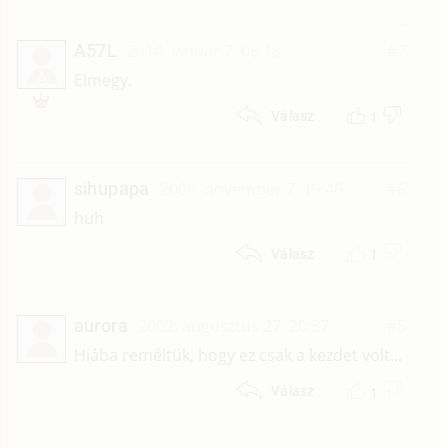
A57L
2014. január 7. 06:18
#7
A
Elmegy.
1
Válasz
sihupapa
2008. november 7. 19:46
#6
huh
1
Válasz
aurora
2002. augusztus 27. 20:37
#5
Hiába reméltük, hogy ez csak a kezdet volt...
1
Válasz