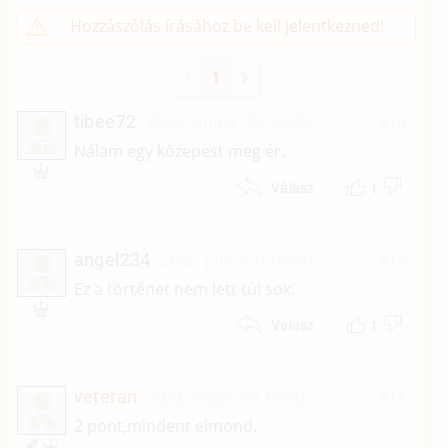
Hozzászólás írásához be kell jelentkezned!
1
tibee72
2024. január 30. 15:40
#13
T
Nálam egy közepest meg ér.
1
Válasz
angel234
2022. június 6. 03:40
#12
A
Ez a történet nem lett túl sok.
1
Válasz
veteran
2022. május 18. 04:02
#11
V
2 pont,mindent elmond.