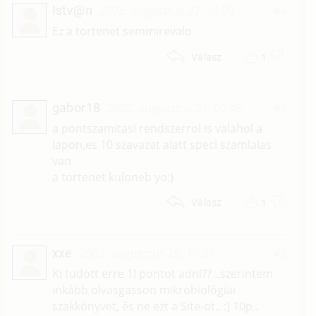
Istv@n
2002. augusztus 27. 14:50
#4
Ez a tortenet semmirevalo
1
Válasz
gabor18
2002. augusztus 27. 00:46
#3
a pontszamitasi rendszerrol is valahol a
lapon,es 10 szavazat alatt speci szamlalas
van
a tortenet kuloneb yo:)
1
Válasz
xxe
2002. augusztus 26. 10:38
#2
Ki tudott erre 1! pontot adni?? ..szerintem
inkább olvasgasson mikrobiológiai
szakkönyvet, és ne ezt a Site-ot.. :) 10p..