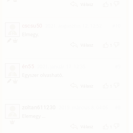
1
Válasz
cscsu50
2021. augusztus 12. 12:52
#10
C
Elmegy.
1
Válasz
én55
2021. január 17. 12:35
#9
É
Egyszer olvasható.
1
Válasz
zoltan611230
2019. március 8. 04:06
#8
Z
Elemegy ...
1
Válasz