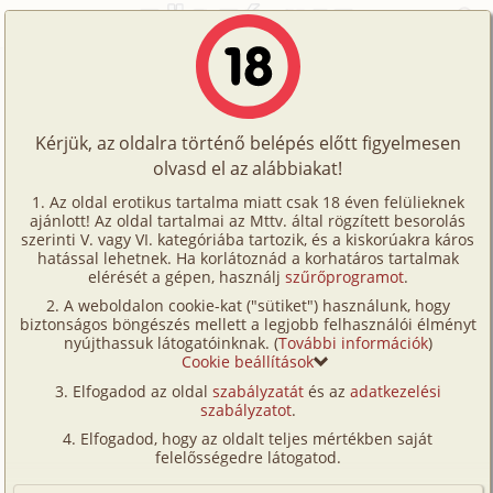
Főoldal
/
Történetek
/
Hetero
/
Ágykaland
Történetek
Ágykaland
Képregények
Kérjük, az oldalra történő belépés előtt figyelmesen
Filmek
olvasd el az alábbiakat!
hetero
Írók
Cuvihu
Az oldal erotikus tartalma miatt csak 18 éven felülieknek
ajánlott! Az oldal tartalmai az Mttv. által rögzített besorolás
Tölts
szerinti V. vagy VI. kategóriába tartozik, és a kiskorúakra káros
Címkék
hatással lehetnek. Ha korlátoznád a korhatáros tartalmak
Szavazás átlaga:
4.96
pont (
28
szavazat)
fel
elérését a gépen, használj
szűrőprogramot
.
Kereső
Megjelenés:
2002. augusztus 26.
A weboldalon cookie-kat ("sütiket") használunk, hogy
Te
Hossz:
4 546 karakter
biztonságos böngészés mellett a legjobb felhasználói élményt
VIP
nyújthassuk látogatóinknak. (
További információk
)
Elolvasva:
1 215 alkalommal
is!
Cookie beállítások
Fórum
Elfogadod az oldal
szabályzatát
és az
adatkezelési
Eredeti: Index -
Erotikus fantáziáink
szabályzatot
.
Versenyeink
Nagy ágyban feküdtünk már órák óta, fejem a
Elfogadod, hogy az oldalt teljes mértékben saját
Ügyfélszolgálat
felelősségedre látogatod.
válladon, a mellkasodat simogattam és halkan
beszélgettünk. Mintha régóta ismertelek volna,
Írói segédletek