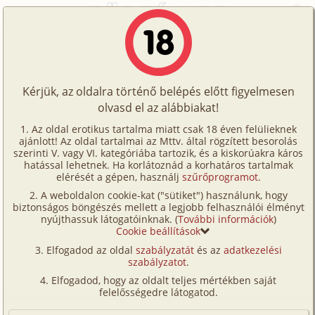
Főoldal
/
Történetek
/
Hetero
/
Fonfantázia
Történetek
Fonfantázia
Képregények
Kérjük, az oldalra történő belépés előtt figyelmesen
Filmek
olvasd el az alábbiakat!
hetero
Írók
zebrina
Az oldal erotikus tartalma miatt csak 18 éven felülieknek
ajánlott! Az oldal tartalmai az Mttv. által rögzített besorolás
Tölts
szerinti V. vagy VI. kategóriába tartozik, és a kiskorúakra káros
Címkék
hatással lehetnek. Ha korlátoznád a korhatáros tartalmak
Szavazás átlaga:
4.05
pont (
43
szavazat)
fel
elérését a gépen, használj
szűrőprogramot
.
Kereső
Megjelenés:
2002. augusztus 6.
A weboldalon cookie-kat ("sütiket") használunk, hogy
Te
Hossz:
11 388 karakter
biztonságos böngészés mellett a legjobb felhasználói élményt
VIP
nyújthassuk látogatóinknak. (
További információk
)
Elolvasva:
6 272 alkalommal
is!
Cookie beállítások
Fórum
Elfogadod az oldal
szabályzatát
és az
adatkezelési
Eredeti: Index -
Erotikus fantáziáink
szabályzatot
.
Versenyeink
Szia, Ágci, Zeb vagyok! Hahó! Mi, a múltkori miatt?
Elfogadod, hogy az oldalt teljes mértékben saját
Ügyfélszolgálat
felelősségedre látogatod.
Hát szégyellheted is magad... Miért nem hívtál
vissza? Azt hittem, még aznap éjjel jelentkezel...
Írói segédletek