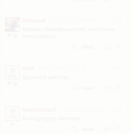
Andreas6
2021. május 29. 07:08
#12
Részletes élménybeszámoló, nincs benne
semmi különös.
1
Válasz
én55
2021. január 10. 23:35
#11
É
Egy pontot azért kap.
1
Válasz
feherkalman1
2020. május 25. 07:55
#10
F
Na ez gyengére sikeredett.
1
Válasz