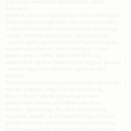
tudhatnád: fekete póló, fekete nadrág, fekete
fehérnemű.
Melyik? Az az olasz csipkés bugyó, tudod, amit együtt
vettünk olyan méregdrágán, nem, nem az a virágos,
ez egyszínű fekete, elöl középen pamut, de csak egy
csíkban, mellette vastag csipke, hátul meg tiszta
csipke az egész, az, az! A melltartó? Nem volt rajtam,
a kombinét vettem fel, nem a melltartót. Fekete
selyem, amit a múltkor kölcsönkértél és úgy
megdícsérte rajtad a Petya!! Persze, hogy az, én is azt
szeretem legjobban. Amelyiken úgy áttetszik a
bimbula...
Hol is tartottam? Ja igen, a lépcsőháznál... Most miért
nem fér a fejedbe, hogy csak ott csókolt meg
először? Puszit adtunk egymásnak, amikor
találkoztunk, kibírtuk azt a néhány percet a...
hmmm... lépcsőházig... Na, aztán összeszedtük
magunkat, képzeld, az én kezemből még a táska is
kiesett, rá a kőre, még szerencse, hogy nem törtek
össze az üvegek! Igen, vittem egy kis üveg töményt,