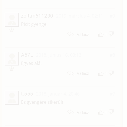
zoltan611230
2019. március 4. 02:11
#9
Z
Picit gyenge.
1
Válasz
A57L
2018. június 16. 03:13
#8
A
Egyes alá.
1
Válasz
t.555
2018. január 4. 20:46
#7
T
Ez gyengére sikerült!
1
Válasz