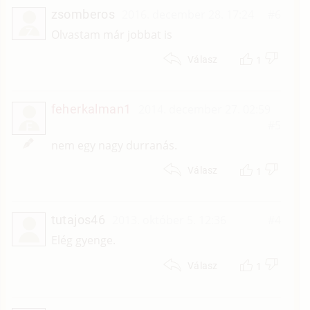
zsomberos
2016. december 28. 17:24
#6
Z
Olvastam már jobbat is
1
Válasz
feherkalman1
2014. december 27. 02:59
#5
F
nem egy nagy durranás.
1
Válasz
tutajos46
2013. október 5. 12:36
#4
Elég gyenge.
1
Válasz