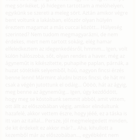
meg sörikéket, jó hidegen tartottam a melóhelyen,
egyikünk se szereti a meleg sört. Aztán amikor végre
bent voltunk a lakásban, először olyan hülyén
éreztem magamat a más cuccai között... Hülyeség
szerinted? Nem tudom megmagyarázni, de nem
érdekes, mert nem tartott sokáig, elég hamar
elfeledkeztem az idegenkedésről, hmmm... Igen, volt
külön hálószoba, sőt, olyan rendes a haver, még az
ágyneműt is kikészítette, puhapihe paplan, párnák, a
huzat sötétkék selyemből, húú, nagyon fincsi érzés
benne lenni! Mármint aludni biztos fincsi, de hát mi
csak a végén jutottunk el odáig... Öööö, hát az ágyig,
meg benne az ágyneműig... Igen, úgy kezdődött,
hogy meg se kóstoltunk semmit abból, amit vittem,
ott állt az előszobában végig, amikor elindultunk
hazafelé, akkor vettem észre, hogy jééé, ez a táska is
itt van az itallal... Persze, jól megmelegedett minden,
de kit érdekelt ez akkor már?... Aha, kihullott a
kezemből már az előszobában..., egyébként nem