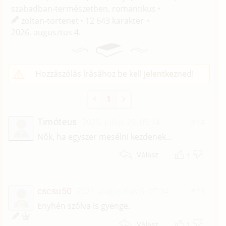
szabadban-természetben, romantikus
zoltan-tortenet
12 643 karakter
2026. augusztus 4.
Hozzászólás írásához be kell jelentkezned!
1
Timóteus
2025. július 29. 05:14
#14
T
Nők, ha egyszer mesélni kezdenek...
1
Válasz
cscsu50
2021. augusztus 5. 07:34
#13
C
Enyhén szólva is gyenge.
1
Válasz