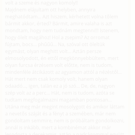
volt a szeme és nagyon komoly!!
Majdnem elájultam ott helyben, annyira
meghatódtam... Azt hiszem, kérhetett volna tőlem
bármit akkor, érted? Bármit, amire valaha is azt
mondtam, hogy nem tudnám megtenni!!! Istenem,
hogy ölelt magához! Hol a zsepim? Az orromat
fújtam, bocs... phűűű... Na, szóval ott öleltük
egymást, olyan meghitt volt... Aztán persze
elmosolyodott, én ettől megkönnyebbültem, mert
olyan furcsa érzésem volt előtte, nem is tudom,
mindenféle átcikázott az agyamon attól a nézéstől...
Hát mert nem csak komoly volt, hanem olyan
odaadó..., igen, talán ez a jó szó... De, de, nagyon
szép volt az a perc... Hát, nem is tudom, azóta se
tudtam megfogalmazni magamban pontosan...
Utána meg már megint mosolygott és amikor láttam
a nevetős száját és a fényt a szemében, már nem
gondoltam semmire, nem is próbáltam gondolkozni,
annál is inkább, mert a kombinémat akkor már
lesodorta a derekamig, aztán a nadrágommal együtt