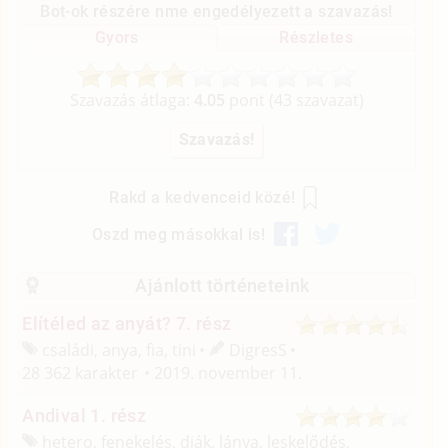
Bot-ok részére nme engedélyezett a szavazás!
Gyors
Részletes
Szavazás átlaga:
4.05
pont (
43
szavazat)
Rakd a kedvenceid közé!
Oszd meg másokkal is!
Ajánlott történeteink
Elítéled az anyát? 7. rész
családi, anya, fia, tini
DigresS
28 362 karakter
2019. november 11.
Andival 1. rész
hetero, fenekelés, diák, lánya, leskelődés,