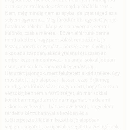
arra koncentrálni, de azért majd próbáld ki te is...
Nem, még mindig nem az ágyba, de izgat téged az a
selyem ágynemű... Még fürödtünk is egyet. Olyan jó
hatalmas békebeli kádja van a havernak, semmi
különös, csak a mérete... Bőven elfértünk benne
mind a ketten, nagy pancsolást rendeztünk, jól
leszappanoztuk egymást... persze, az is jó volt, jó
síkos az a szappan, akadálytalanul csusszan az
ember keze mindenhova..., de annál sokkal jobban
esett, amikor lezuhanyoztuk egymást, jaj...
Hát azért jajongok, mert felültetett a kád szélére, úgy
mosdatott le jó alaposan, lassan, ezzel őrjít meg
mindig, az időhúzásával, nagyon érti, hogy fokozza a
végsőkig bennem a feszültséget, én már sokkal
korábban megadtam volna magamat, na de ami
akkor következett!... hát az következett, hogy elém
térdelt a kézizuhannyal a kezében és a
szétterpesztett lábaim között is jó alaposan
végigmosogatott, az ujjaival is segített a vízsugárnak,