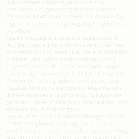
csak az, hanem a hátim is ott volt mellette,
jesszuskám, a bugyimat meg alig találtuk meg a
végén, már feladtam volna a keresést, de hát mégse
hagyhat az ember pont egy bugyit egy idegen pasas
lakásában!
Képzeld, megtalálná a barátnője, belegondolni is
ciki... Igen, igen, alig bírta kinyitni a zárat, szerintem
tök izgatott volt ő is, mondjuk ez már a lépcsőházban
is kiderült, olyan kemény volt a nadrágja, csoda,
hogy szét nem repedt... Hááát, az nagyon – nagyon
jó volt, te Ágci, azt nem fogom elfelejteni, amíg élek!...
Mondom én, bár elég ködösen emlékszem, olyan
rózsaszín minden, ha rágondolok... Meg cikáznak a
villámok rendesen a hátamon most is, a gyomrom
görcsben... Neked is? Most szólj, ha azt akarod, hogy
abbahagyjam... Ne? Akkor figyu!
Hogy folytassam, ha állandóan közbevágsz? Minden
részletet? Megkapod, csak hagyjál már szóhoz jutni,
mindjárt hazaér a család... Szóval ott tartottam, hogy
kihullott minden a kezünkből, amikor beléptünk az