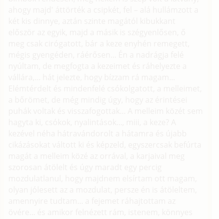
ahogy majd' áttörték a csipkét, fel – alá hullámzott a
két kis dinnye, aztán szinte magától kibukkant
először az egyik, majd a másik is szégyenlősen, ő
meg csak cirógatott, bár a keze enyhén remegett,
mégis gyengéden, ráérősen... Én a nadrágja felé
nyúltam, de megfogta a kezeimet és ráhelyezte a
vállára,... hát jelezte, hogy bízzam rá magam...
Elémtérdelt és mindenfelé csókolgatott, a melleimet,
a bőrömet, de még mindig úgy, hogy az érintései
puhák voltak és visszafogottak... A melleim közét sem
hagyta ki, csókok, nyalintások..., miii, a keze? A
kezével néha hátravándorolt a hátamra és újabb
cikázásokat váltott ki és képzeld, egyszercsak befúrta
magát a melleim közé az orrával, a karjaival meg
szorosan átölelt és úgy maradt egy percig
mozdulatlanul, hogy majdnem elsírtam ott magam,
olyan jólesett az a mozdulat, persze én is átöleltem,
amennyire tudtam... a fejemet ráhajtottam az
övére... és amikor felnézett rám, istenem, könnyes