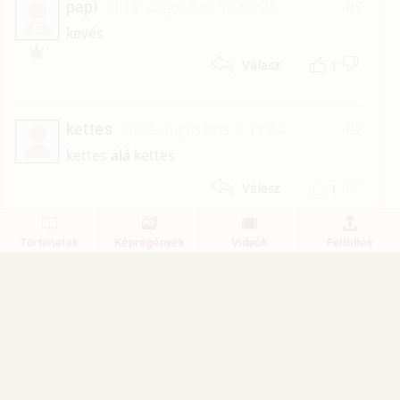
papi
2013. augusztus 30. 09:26
#3
P
kevés
1
Válasz
kettes
2002. augusztus 7. 11:24
#2
kettes
alá
kettes
1
Válasz
Történetek
Képregények
Videók
Feltöltés
Törté-Net
2002. augusztus 6. 00:00
#1
Mi a véleményed a történetről?
1
Válasz
1