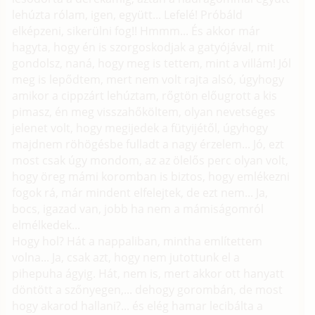
lehúzta rólam, igen, együtt... Lefelé! Próbáld
elképzeni, sikerülni fog!! Hmmm... És akkor már
hagyta, hogy én is szorgoskodjak a gatyójával, mit
gondolsz, naná, hogy meg is tettem, mint a villám! Jól
meg is lepődtem, mert nem volt rajta alsó, úgyhogy
amikor a cippzárt lehúztam, rőgtön előugrott a kis
pimasz, én meg visszahőköltem, olyan nevetséges
jelenet volt, hogy megijedek a fütyijétől, úgyhogy
majdnem röhögésbe fulladt a nagy érzelem... Jó, ezt
most csak úgy mondom, az az ölelős perc olyan volt,
hogy öreg mámi koromban is biztos, hogy emlékezni
fogok rá, már mindent elfelejtek, de ezt nem... Ja,
bocs, igazad van, jobb ha nem a mámiságomról
elmélkedek...
Hogy hol? Hát a nappaliban, mintha említettem
volna... Ja, csak azt, hogy nem jutottunk el a
pihepuha ágyig. Hát, nem is, mert akkor ott hanyatt
döntött a szőnyegen,... dehogy gorombán, de most
hogy akarod hallani?... és elég hamar lecibálta a