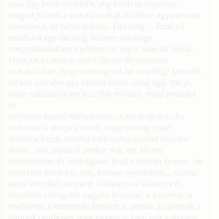
csak úgy bekéredzkedik, alig érinti az enyémet,
megint jönnek a puha puszikák és akkor egyszercsak
benyomul, de teljes erővel... Élsz még?... Ezzel jól
elvoltunk egy darabig, közben valahogy
megszabadultam a pólótól, az ing is lekerült őróla...
Most jut eszembe, miért láttam én mindent
rózsaszínben, hogy nem ugrott be ez eddig? Képzeld,
fel volt szerelve egy csomó vörös színű égő, tök jó,
olyan valószerűtlen lesz tőle minden, majd próbáld
ki!
Hol lehet kapni? Mittudomén, a Keravillban!... És
tudod az is annyira isteni, hogy mindig olyan
áhítattal kezdi, mintha nem volna szabad hozzám
érnie... Hát, például amikor már ott álltam
kombinéban és nadrágban, őrajta szintén farmer, de
meztelen felsőtest, várj, közben nyeldeklek..., szóval
akkor mindkét tenyerét ráfektette a vállamra és
elkezdett simogatni nagyon finoman, a karomat, a
melleimet a kombinén keresztül, persze átsejlettek a
bimbók rendesen, még nekem is szép volt a látvány,