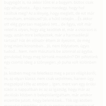
bugyogót is, na akkor tűnt el a bugyim, biztos csak
úgy elhajította... Ágci, nem mindegy, hogy hol
találtuk meg? Az a lényeg, hogy meglett, de ezt már
mondtam, emlékszel? Jó, a hűtő tetején... És akkor
ott elég gyorsan magáévá tett... de figyu, volt már
veled is olyan, hogy alig kezditek el, már a csúcson is
vagy, aztán mire befejezitek, már a harmadiknál
tartasz? Hát én először éltem át ilyesmit, de még
öreg mámi koromban... Jó, nem folytatom, úgyis
tudod... Nem, nem másztunk be azonnal az ágyba,
gondolod, hogy meg bírtunk mozdulni? Ott pihiztünk
egy csomó ideig a szőnyegen, jó puha volt különben
is...
Ja, közben meg ne feledkezz meg a piros világításról,
te, az olyan klassz, nem csak sejtelmes, hanem úgy
megszépül tőle az ember... Igen, mert van egy óriási
tükör a nappaliban és az az igazság, hogy már az
akciózás közben is belepislantgattam, már amikor
eszembe jutott, hogy belenézzek... Tök izgi közben
magadat szemlélni, csak az ember nem mindig tud