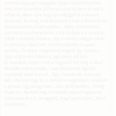
minden zegzugot végigjárt, olyan csiklandós érzés
volt, mert jó erősre állította a vizet és pont jó volt a
hőfok és akkor újra meg újra végigjárta a réseket,
járatokat, én meg csak feszítettem szét a lábaimat és
kapaszkodtam a kád szélébe... Akkor a hasamhoz
szorította a zuhanyrózsát, a víz továbbra is csurgott
lefelé a dombocskámra... Azt a néhány világos pihét
is rámosta, olyan volt, mintha teljesen csupasz
lennék... És akkor megkóstolt engem így, vizesen...
Ágci, alig bírom folytatni, úgy lüktet ott alul...
Á, sziasztok, milyen volt a nagyinál? Fáj még a lába?
Mindjárt adom a kaját, csak elköszönök Ágcitól,
menjetek kezet mosni!... Ágci, hazaértek, mennem
kell... Persze hogy én is mindent megtettem, imádom
a pasast, úgy ahogy van,... aha, jövő kedden... Addig
majd sort kerítek még a sötétkék selyem ágynemű
bemutatására is, ne aggódj, meg fogod tudni... Most
pusszancs!