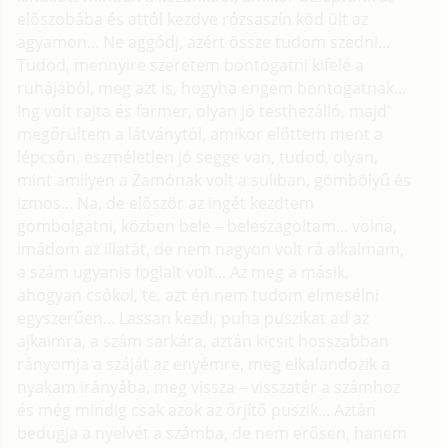
előszobába és attól kezdve rózsaszín köd ült az
agyamon... Ne aggódj, azért össze tudom szedni...
Tudod, mennyire szeretem bontogatni kifelé a
ruhájából, meg azt is, hogyha engem bontogatnak...
Ing volt rajta és farmer, olyan jó testhezálló, majd'
megőrültem a látványtól, amikor előttem ment a
lépcsőn, eszméletlen jó segge van, tudod, olyan,
mint amilyen a Zamónak volt a suliban, gömbölyű és
izmos... Na, de először az ingét kezdtem
gombolgatni, közben bele – beleszagoltam... volna,
imádom az illatát, de nem nagyon volt rá alkalmam,
a szám ugyanis foglalt volt... Az meg a másik,
ahogyan csókol, te, azt én nem tudom elmesélni
egyszerűen... Lassan kezdi, puha puszikat ad az
ajkaimra, a szám sarkára, aztán kicsit hosszabban
rányomja a száját az enyémre, meg elkalandozik a
nyakam irányába, meg vissza – visszatér a számhoz
és még mindig csak azok az őrjítő puszik... Aztán
bedugja a nyelvét a számba, de nem erősen, hanem