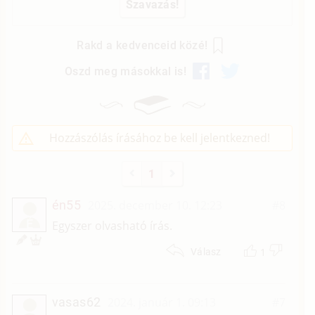
Rakd a kedvenceid közé!
Oszd meg másokkal is!
Hozzászólás írásához be kell jelentkezned!
1
én55
2025. december 10. 12:23
#8
É
Egyszer olvasható írás.
1
Válasz
vasas62
2024. január 1. 09:13
#7