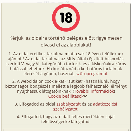
Főoldal
/
Történetek
/
Hetero
/
Emmával
Történetek
Emmával
Képregények
Kérjük, az oldalra történő belépés előtt figyelmesen
Filmek
olvasd el az alábbiakat!
hetero
,
vibrátor
Írók
sexwithme
Az oldal erotikus tartalma miatt csak 18 éven felülieknek
ajánlott! Az oldal tartalmai az Mttv. által rögzített besorolás
Tölts
szerinti V. vagy VI. kategóriába tartozik, és a kiskorúakra káros
Címkék
hatással lehetnek. Ha korlátoznád a korhatáros tartalmak
Szavazás átlaga:
5.06
pont (
32
szavazat)
fel
elérését a gépen, használj
szűrőprogramot
.
Kereső
Megjelenés:
2011. szeptember 2.
A weboldalon cookie-kat ("sütiket") használunk, hogy
Te
Hossz:
5 810 karakter
biztonságos böngészés mellett a legjobb felhasználói élményt
VIP
nyújthassuk látogatóinknak. (
További információk
)
Elolvasva:
877 alkalommal
is!
Cookie beállítások
Fórum
Elfogadod az oldal
szabályzatát
és az
adatkezelési
Ez a történet idén április elsején történt meg velem.
szabályzatot
.
Versenyeink
A fogalmazás olyan amilyen, de így történt. Zoli
Elfogadod, hogy az oldalt teljes mértékben saját
Tegnap voltam egyik budai hegy parkjában egy 25
Ügyfélszolgálat
felelősségedre látogatod.
éves Nővel Emmával [persze nem ez az igazi neve].
Írói segédletek