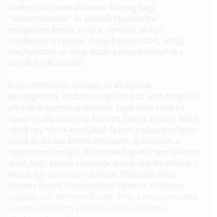
szoknyája a comb közepén. Én meg nagy
"szakértelemmel" és odaadó figyelemmel
mozgattam benne a vibrit. Tetszett, ahogy
emelkedett a csípője, ahogy hangosodott, ahogy
megfeszültek az izmai. Aztán sajnos beindultak a
kutyák és sétáltatóik.
A vibri Emmában maradt, jól elhelyezve.
Beszélgettünk, közben pedig jöttek az apró rángások,
amik az orgazmusig vezettek. Egyik ilyen esetben
éppen újabb csúcshoz érkezett Emma, amikor felénk
sétált egy néni a kutyájával. Éppen a hátunk mögött
sétált el, amikor Emma elélvezett. :)) Imádtam a
helyzet profánságát. A néninek fogalma sem lehetett
arról, hogy Emma szoknyája alatt bugyi félrehúzva, s
benne egy zümmögő vibrátor. Többször mikor
élvezett átölelt, kapaszkodott belém, s a fülembe
nyögdécselt. Nehezen bírtam én is. Szerettem volna
azonmód hirtelen a szájába lenni, elélvezni a