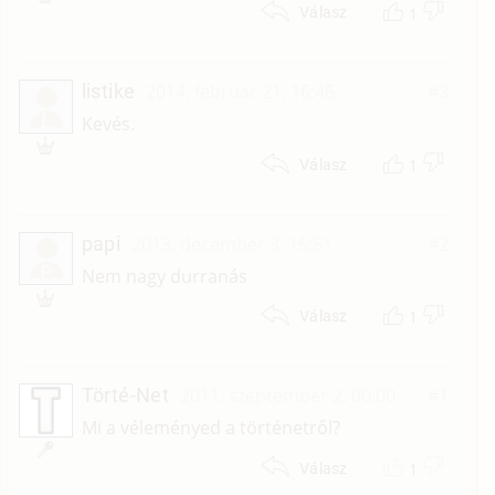
1
Válasz
listike
2014. február 21. 16:46
#3
L
Kevés.
1
Válasz
papi
2013. december 3. 15:51
#2
P
Nem nagy durranás
1
Válasz
Törté-Net
2011. szeptember 2. 00:00
#1
Mi a véleményed a történetről?
1
Válasz