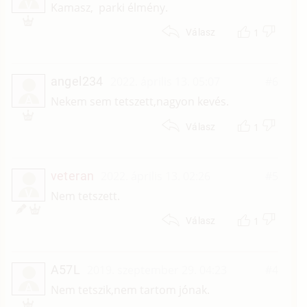
V
Kamasz, parki élmény.
1
Válasz
angel234
2022. április 13. 05:07
#6
A
Nekem sem tetszett,nagyon kevés.
1
Válasz
veteran
2022. április 13. 02:26
#5
V
Nem tetszett.
1
Válasz
A57L
2019. szeptember 29. 04:23
#4
A
Nem tetszik,nem tartom jónak.