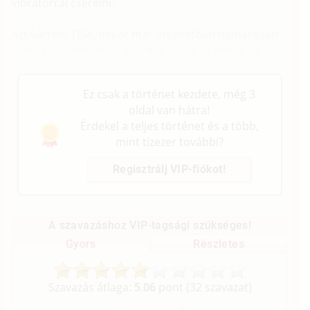
vibrátorral cserélni.
Azt kértem Tőle, mikor már érezhetően hamarosan
újból elélvezett, hogy szorítsa össze az izmait és
teljesen feszüljön rá a vibrire.
Ez csak a történet kezdete, még 3
oldal van hátra!
Érdekel a teljes történet és a több,
mint tízezer további?
Regisztrálj VIP-fiókot!
A szavazáshoz VIP-tagsági szükséges!
Gyors
Részletes
Szavazás átlaga:
5.06
pont (
32
szavazat)