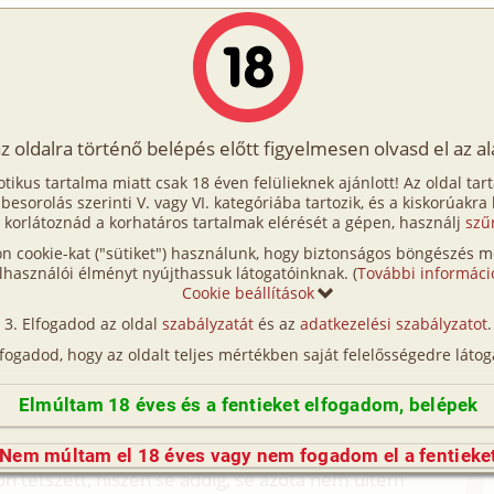
Írók
Tölts fel Te is!
Címkék
Kereső
VIP
Egyéb
az oldalra történő belépés előtt figyelmesen olvasd el az a
 csónakja
otikus tartalma miatt csak 18 éven felülieknek ajánlott! Az oldal tar
or csónakja
t besorolás szerinti V. vagy VI. kategóriába tartozik, és a kiskorúakra
 korlátoznád a korhatáros tartalmak elérését a gépen, használj
szű
n cookie-kat ("sütiket") használunk, hogy biztonságos böngészés me
mertük egymást. Kellemes meglepetés volt, hogy pár
lhasználói élményt nyújthassuk látogatóinknak. (
További informáci
kerültünk.
Cookie beállítások
tóan kerülte a társaságot még suli után is. Szinte
Elfogadod az oldal
szabályzatát
és az
adatkezelési szabályzatot
.
napján. Emlékezetem szerint nem igazán érdekelte a
lfogadod, hogy az oldalt teljes mértékben saját felelősségedre látog
kezője látszott.
laktak, a papájának sok csónakja és hajója volt, amit
Elmúltam 18 éves és a fentieket elfogadom, belépek
nagyobb egy cirkáló, a kisebbek motor, és evezős
ly elment csónakázni hozzájuk, kihajóztunk abba az
Nem múltam el 18 éves vagy nem fogadom el a fentieke
on tetszett, hiszen se addig, se azóta nem ültem