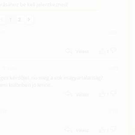
rásához be kell jelentkezned!
1
2
:44
#21
1
Válasz
. 19:34
#20
leges kérdőjel, no meg a sok magyartalanság?
 ami különben jó lenne.
1
Válasz
:01
#19
1
Válasz