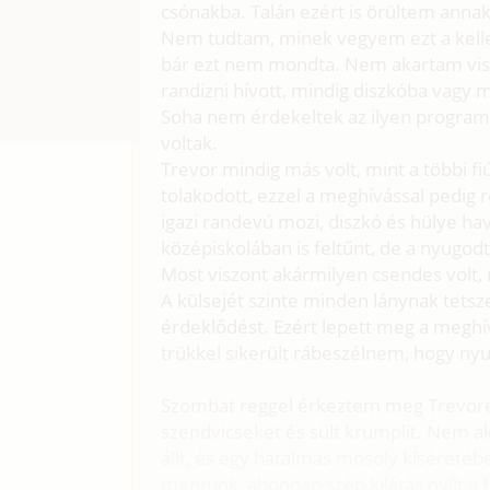
csónakba. Talán ezért is örültem ann
Nem tudtam, minek vegyem ezt a kell
bár ezt nem mondta. Nem akartam vissz
randizni hívott, mindig diszkóba vagy m
Soha nem érdekeltek az ilyen programo
voltak.
Trevor mindig más volt, mint a többi f
tolakodott, ezzel a meghívással pedig
igazi randevú mozi, diszkó és hülye ha
középiskolában is feltűnt, de a nyugo
Most viszont akármilyen csendes volt, 
A külsejét szinte minden lánynak tetsze
érdeklődést. Ezért lepett meg a megh
trükkel sikerült rábeszélnem, hogy ny
Szombat reggel érkeztem meg Trevoré
szendvicseket és sült krumplit. Nem ak
állt, és egy hatalmas mosoly kíséretéb
mentünk, ahonnan szép kilátás nyílt a 