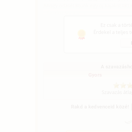
Ahogy odasétáltunk egy új kajakot lát
– Ez a kedvencem.
Ez csak a tör
Érdekel a teljes 
A szavazásho
Gyors
Szavazás átl
Rakd a kedvenceid közé!