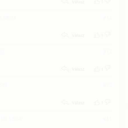
1
Válasz
. 08:38
#14
1
Válasz
39
#13
1
Válasz
:43
#12
1
Válasz
15. 12:34
#11