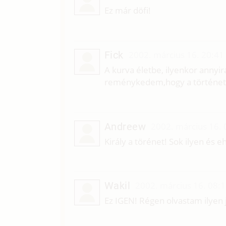
Ez már döfi!
Fick
2002. március 16. 20:41
A kurva életbe, ilyenkor annyir
reménykedem,hogy a történet ki
Andreew
2002. március 16. 
Király a törénet! Sok ilyen és 
Wakil
2002. március 16. 08:
Ez IGEN! Régen olvastam ilyen 