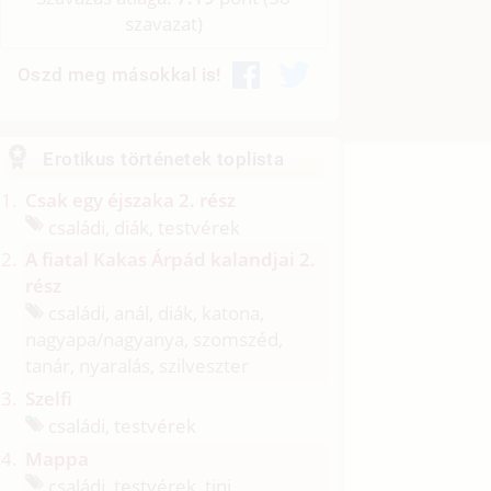
szavazat)
Oszd meg másokkal is!
Erotikus történetek toplista
Csak egy éjszaka 2. rész
családi, diák, testvérek
A fiatal Kakas Árpád kalandjai 2.
rész
családi, anál, diák, katona,
nagyapa/
nagyanya, szomszéd,
tanár, nyaralás, szilveszter
Szelfi
családi, testvérek
Mappa
családi, testvérek, tini