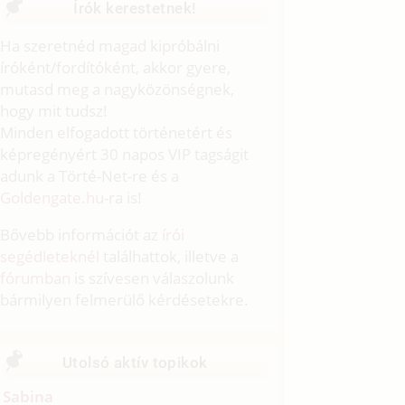
Írók kerestetnek!
Ha szeretnéd magad kipróbálni
íróként/fordítóként, akkor gyere,
mutasd meg a nagyközönségnek,
hogy mit tudsz!
Minden elfogadott történetért és
képregényért 30 napos VIP tagságit
adunk a Törté-Net-re és a
Goldengate.hu
-ra is!
Bővebb információt az
írói
segédleteknél
találhattok, illetve a
fórumban
is szívesen válaszolunk
bármilyen felmerülő kérdésetekre.
Utolsó aktív topikok
Sabina