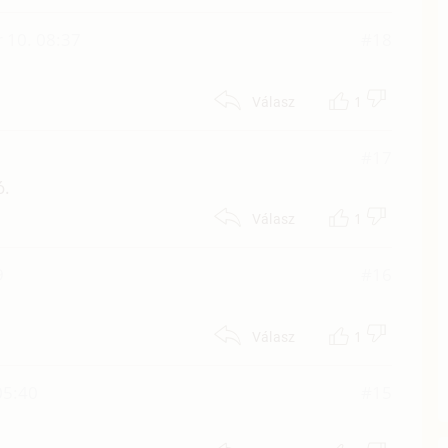
r 10. 08:37
#18
1
Válasz
#17
ó.
1
Válasz
9
#16
1
Válasz
 05:40
#15