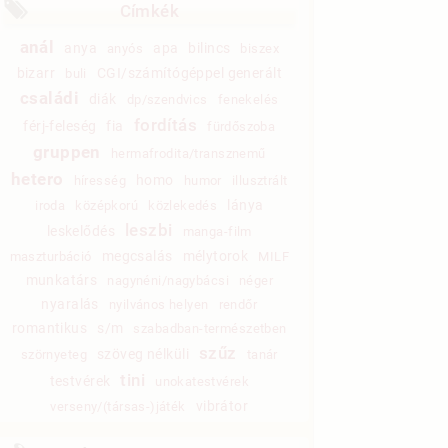
Címkék
anál
anya
apa
bilincs
anyós
biszex
bizarr
CGI/számítógéppel generált
buli
családi
diák
dp/szendvics
fenekelés
fordítás
férj-feleség
fia
fürdőszoba
gruppen
hermafrodita/transznemű
hetero
homo
híresség
humor
illusztrált
lánya
iroda
középkorú
közlekedés
leszbi
leskelődés
manga-film
megcsalás
mélytorok
maszturbáció
MILF
munkatárs
nagynéni/nagybácsi
néger
nyaralás
nyilvános helyen
rendőr
romantikus
s/m
szabadban-természetben
szűz
szöveg nélküli
szörnyeteg
tanár
tini
testvérek
unokatestvérek
vibrátor
verseny/(társas-)játék