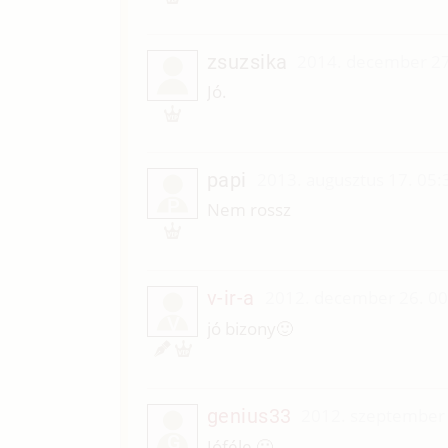
zsuzsika
2014. december 27
Jó.
papi
2013. augusztus 17. 05:
P
Nem rossz
v-ir-a
2012. december 26. 00
V
jó bizony🙂
genius33
2012. szeptember 
G
Jóféle 🙂