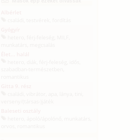
Mások épp ezeket olvassák
Albérlet
családi, testvérek, fordítás
Gyógyír
hetero, férj-feleség, MILF,
munkatárs, megcsalás
Élet... halál
hetero, diák, férj-feleség, idős,
szabadban-természetben,
romantikus
Gitta 9. rész
családi, vibrátor, apa, lánya, tini,
verseny/
(társas-)játék
Baleseti osztály
hetero, ápoló/
ápolónő, munkatárs,
orvos, romantikus