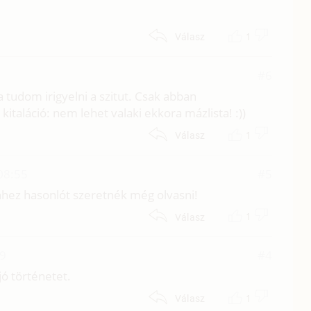
1
Válasz
#6
a tudom irigyelni a szitut. Csak abban
taláció: nem lehet valaki ekkora mázlista! :))
1
Válasz
08:55
#5
ehhez hasonlót szeretnék még olvasni!
1
Válasz
19
#4
jó történetet.
1
Válasz