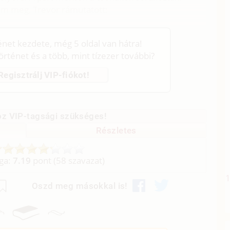
tam meg, Trevor rámutatott:
ténet kezdete, még 5 oldal van hátra!
történet és a több, mint tízezer további?
Regisztrálj VIP-fiókot!
z VIP-tagsági szükséges!
Részletes
aga:
7.19
pont (
58
szavazat)
Oszd meg másokkal is!