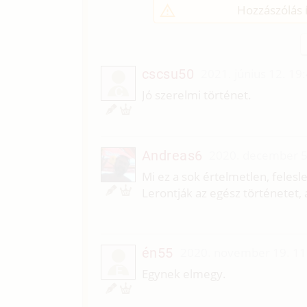
Hozzászólás í
cscsu50
2021. június 12. 19
C
Jó szerelmi történet.
Andreas6
2020. december 5
Mi ez a sok értelmetlen, feles
Lerontják az egész történetet,
én55
2020. november 19. 11
É
Egynek elmegy.