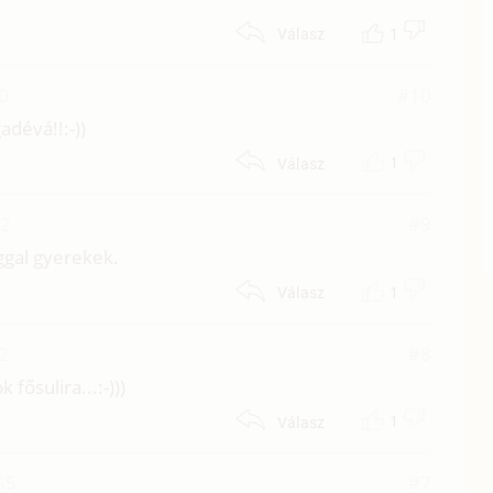
1
Válasz
0
#10
adévá!!:-))
1
Válasz
02
#9
ggal gyerekek.
1
Válasz
2
#8
fősulira...:-)))
1
Válasz
55
#7