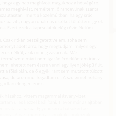
ak, hogy egy nap meghívott magukhoz a hétvégére.
emes meghívást, reméltem, ő randevúnak szánta,
autasítani, mert a közelmúltban, ha egy srác
oziba vitt, nagyon unalmas estéket töltöttem így el.
k. Ezért ezek a kapcsolatok elég rövid életűek
iú. Csak ritkán beszélgetett velem, soha sem
 reményt adott arra, hogy megtudjam, milyen egy
verok nélkül, akik mindig zavarnak. Már
dt természete miatt nem igazán érdeklődtem iránta.
nem lehetett nem észre venni egy ilyen jóképű fiút.
tt a főiskolán, de ő egyik iránt sem mutatott túlzott
ívása, de örömmel fogadtam el. A szüleimet néhány
ugodtan elengedjenek.
k házához. Vittem magammal ásványvizet,
artam üres kézzel beállítani. Trevor már az ajtóban
en invitált a házba. Egyenesen a hátsókertbe
folyóra. A part mentén a csónakok sorakoztak.