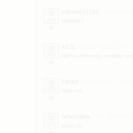
zoltan611230
2019. februá
Z
Mázlista ?
A57L
2018. május 26. 09:09
A
Nem tudom,hogy mi ebben a j
listike
2015. október 7. 16:4
L
Szép volt.
feherfabia
2015. április 18.
F
egész jó!