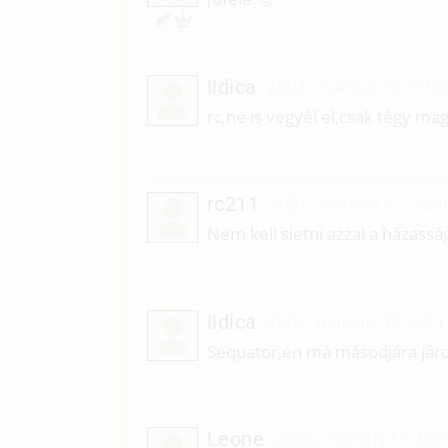
Ildica
2002. március 18. 07:5
rc,ne is vegyél el,csak tégy mag
rc211
2002. március 17. 13:
Nem kell sietni azzal a házassá
Ildica
2002. március 17. 07:1
Sequator,én má másodjára járok 
Leone
2002. március 17. 00: