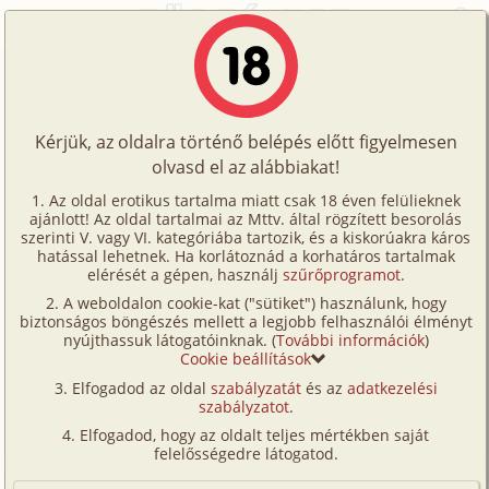
Főoldal
/
Történetek
/
Hetero
/
Kedves kívánatos gyönyörű lány
Történetek
Kedves kívánatos gyönyörű lány
Képregények
Kérjük, az oldalra történő belépés előtt figyelmesen
Filmek
olvasd el az alábbiakat!
hetero
Írók
Ismeretlen
Az oldal erotikus tartalma miatt csak 18 éven felülieknek
ajánlott! Az oldal tartalmai az Mttv. által rögzített besorolás
Tölts
szerinti V. vagy VI. kategóriába tartozik, és a kiskorúakra káros
Címkék
hatással lehetnek. Ha korlátoznád a korhatáros tartalmak
Szavazás átlaga:
4.39
pont (
67
szavazat)
fel
elérését a gépen, használj
szűrőprogramot
.
Kereső
Megjelenés:
2002. február 20.
A weboldalon cookie-kat ("sütiket") használunk, hogy
Te
Hossz:
2 245 karakter
biztonságos böngészés mellett a legjobb felhasználói élményt
VIP
nyújthassuk látogatóinknak. (
További információk
)
Elolvasva:
2 268 alkalommal
is!
Cookie beállítások
Fórum
Elfogadod az oldal
szabályzatát
és az
adatkezelési
Megismerkedés. Kezdeti kérdések. A szemedben
szabályzatot
.
Versenyeink
látom, hogy a kívánalom a szeretkezésre benne
Elfogadod, hogy az oldalt teljes mértékben saját
ragyog. Amikor találkozunk úgy érzem nehéz
Ügyfélszolgálat
felelősségedre látogatod.
uralkodni vágyaimon. Az ismerkedés örömére
Írói segédletek