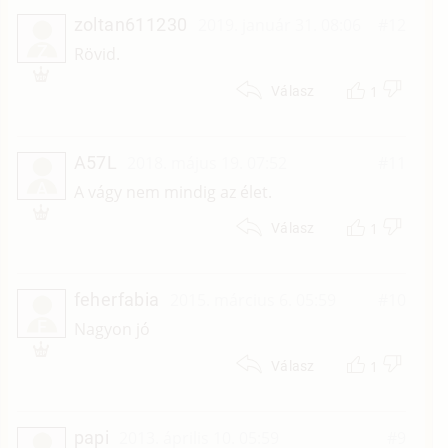
zoltan611230
2019. január 31. 08:06
#12
Z
Rövid.
1
Válasz
A57L
2018. május 19. 07:52
#11
A
A vágy nem mindig az élet.
1
Válasz
feherfabia
2015. március 6. 05:59
#10
F
Nagyon jó
1
Válasz
papi
2013. április 10. 05:59
#9