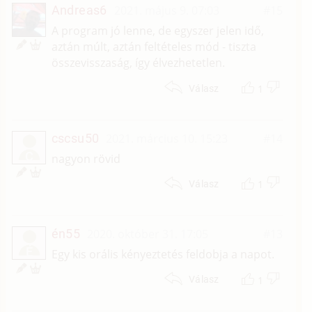
Andreas6
2021. május 9. 07:03
#15
A program jó lenne, de egyszer jelen idő,
aztán múlt, aztán feltételes mód - tiszta
összevisszaság, így élvezhetetlen.
1
Válasz
cscsu50
2021. március 10. 15:23
#14
C
nagyon rövid
1
Válasz
én55
2020. október 31. 17:05
#13
É
Egy kis orális kényeztetés feldobja a napot.
1
Válasz