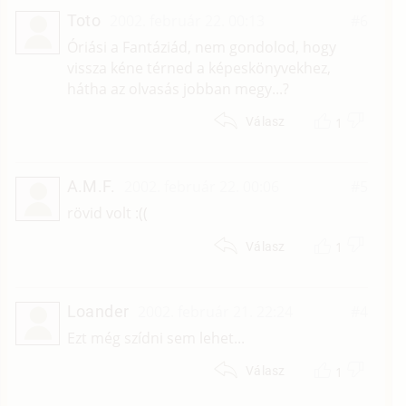
Toto
2002. február 22. 00:13
#6
Óriási a Fantáziád, nem gondolod, hogy
vissza kéne térned a képeskönyvekhez,
hátha az olvasás jobban megy...?
1
Válasz
A.M.F.
2002. február 22. 00:06
#5
rövid volt :((
1
Válasz
Loander
2002. február 21. 22:24
#4
Ezt még szídni sem lehet...
1
Válasz