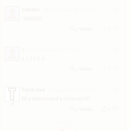
mibebo
2002. február 21. 21:29
#3
:-((((((((((((
1
Válasz
:(
2002. február 21. 17:21
#2
:( :( :[ :[ :{ :{ :
1
Válasz
Törté-Net
2002. január 17. 18:00
#1
Mi a véleményed a történetről?
1
Válasz