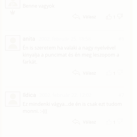
P
Benne vagyok
1
Válasz
anita
2002. február 25. 18:58
#8
Én is szeretem ha valaki a nagy nyelvével
kinyalja a puncimat és én meg leszopom a
farkát.
1
Válasz
Ildica
2002. február 22. 12:02
#7
Ez mindenki vágya...de én is csak ezt tudom
monni. :-(((
1
Válasz