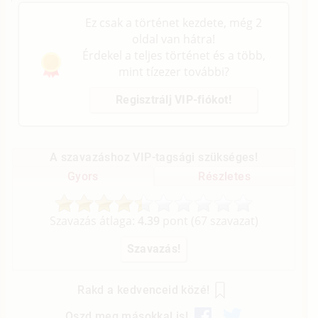
Ez csak a történet kezdete, még 2
oldal van hátra!
Érdekel a teljes történet és a több,
mint tízezer további?
Regisztrálj VIP-fiókot!
A szavazáshoz VIP-tagsági szükséges!
Gyors
Részletes
Szavazás átlaga:
4.39
pont (
67
szavazat)
Rakd a kedvenceid közé!
Oszd meg másokkal is!