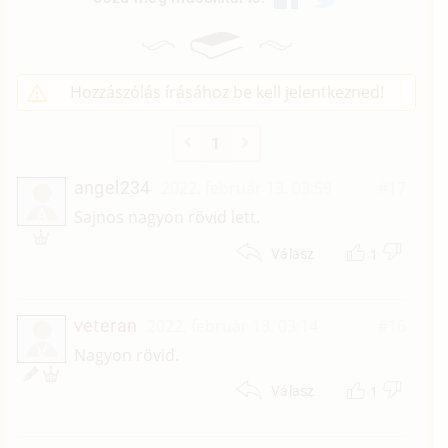
Hozzászólás írásához be kell jelentkezned!
1
angel234
2022. február 13. 03:59
#17
A
Sajnos nagyon rövid lett.
1
Válasz
veteran
2022. február 13. 03:14
#16
V
Nagyon rövid.
1
Válasz