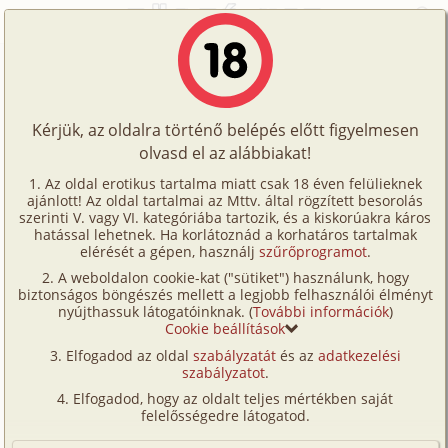
Főoldal
/
Történetek
/
Maszturbáció
/
Talán...
Történetek
Talán...
Képregények
Kérjük, az oldalra történő belépés előtt figyelmesen
Filmek
olvasd el az alábbiakat!
maszturbáció
Írók
Ismeretlen
Az oldal erotikus tartalma miatt csak 18 éven felülieknek
ajánlott! Az oldal tartalmai az Mttv. által rögzített besorolás
Tölts
szerinti V. vagy VI. kategóriába tartozik, és a kiskorúakra káros
Címkék
hatással lehetnek. Ha korlátoznád a korhatáros tartalmak
Szavazás átlaga:
5.23
pont (
26
szavazat)
fel
elérését a gépen, használj
szűrőprogramot
.
Kereső
Megjelenés:
2002. január 28.
A weboldalon cookie-kat ("sütiket") használunk, hogy
Te
Hossz:
3 058 karakter
biztonságos böngészés mellett a legjobb felhasználói élményt
VIP
nyújthassuk látogatóinknak. (
További információk
)
Elolvasva:
2 079 alkalommal
is!
Cookie beállítások
Fórum
Elfogadod az oldal
szabályzatát
és az
adatkezelési
Fekszem a közös ágyunkban, nézem a mennyezetet,
szabályzatot
.
Versenyeink
és nem jön álom a szememre. A férjem kisimult
Elfogadod, hogy az oldalt teljes mértékben saját
arccal alszik mellettem. Szeretem, amikor elégedett,
Ügyfélszolgálat
felelősségedre látogatod.
és szeretem, ha sikerül kizökkentenem a gondjaiból,
Írói segédletek