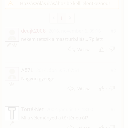
Hozzászólás írásához be kell jelentkezned!
1
deajk2008
2016. november 6. 09:16
#3
D
nekem tetszik a maszturbálás... 7p lett
1
Válasz
A57L
2014. április 7. 07:51
#2
A
Nagyon gyenge.
1
Válasz
Törté-Net
2002. január 17. 18:00
#1
Mi a véleményed a történetről?