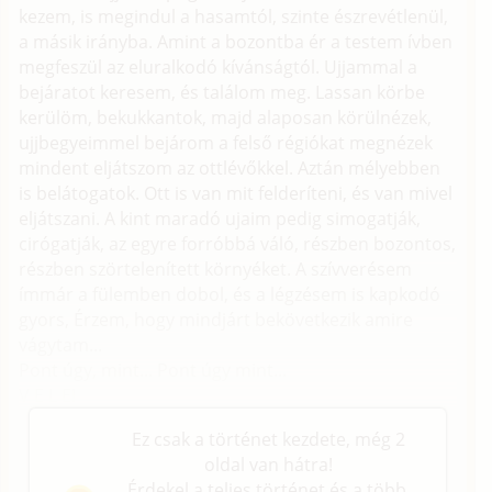
kezem, is megindul a hasamtól, szinte észrevétlenül,
a másik irányba. Amint a bozontba ér a testem ívben
megfeszül az eluralkodó kívánságtól. Ujjammal a
bejáratot keresem, és találom meg. Lassan körbe
kerülöm, bekukkantok, majd alaposan körülnézek,
ujjbegyeimmel bejárom a felső régiókat megnézek
mindent eljátszom az ottlévőkkel. Aztán mélyebben
is belátogatok. Ott is van mit felderíteni, és van mivel
eljátszani. A kint maradó ujaim pedig simogatják,
cirógatják, az egyre forróbbá váló, részben bozontos,
részben szörtelenített környéket. A szívverésem
ímmár a fülemben dobol, és a légzésem is kapkodó
gyors, Érzem, hogy mindjárt bekövetkezik amire
vágytam...
Pont úgy, mint... Pont úgy mint...
V E L E!
Ez csak a történet kezdete, még 2
oldal van hátra!
Érdekel a teljes történet és a több,