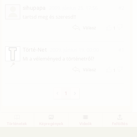
sihupapa
2009. június 25. 17:56
#2
tartsd meg és szeresd!!
1
Válasz
Törté-Net
2009. június 19. 00:00
#1
Mi a véleményed a történetről?
1
Válasz
1
Történetek
Képregények
Videók
Feltöltés