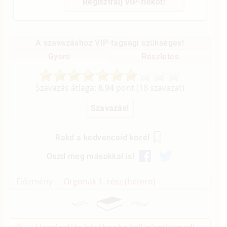
Regisztrálj VIP-fiókot!
A szavazáshoz VIP-tagsági szükséges!
Gyors
Részletes
Szavazás átlaga:
6.94
pont (
18
szavazat)
Rakd a kedvenceid közé!
Oszd meg másokkal is!
Előzmény
Orgonák 1. rész (hetero)