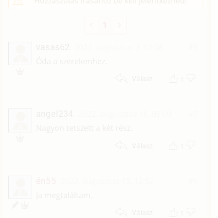
Hozzászólás írásához be kell jelentkezned!
1
vasas62
2023. augusztus 3. 12:38
#8
V
Óda a szerelemhez.
1
Válasz
angel234
2022. augusztus 16. 05:00
#7
A
Nagyon tetszett a két rész.
1
Válasz
én55
2022. augusztus 15. 12:52
#6
É
Ja megtaláltam.
1
Válasz