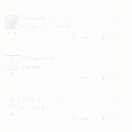
Andreas6
2021. január 8. 08:48
#5
A folytatás is szép lett.
1
Válasz
zoltan611230
2019. október 2. 02:38
#4
Z
Szeresd.
1
Válasz
A57L
2019. január 30. 04:39
#3
A
Ez szebb lett.
1
Válasz