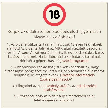
Főoldal
/
Történetek
/
Leszbi
/
Orgonák 2. rész
Történetek
Orgonák 2. rész
Képregények
Kérjük, az oldalra történő belépés előtt figyelmesen
Filmek
olvasd el az alábbiakat!
leszbi
Írók
wanilya
Az oldal erotikus tartalma miatt csak 18 éven felülieknek
ajánlott! Az oldal tartalmai az Mttv. által rögzített besorolás
Tölts
szerinti V. vagy VI. kategóriába tartozik, és a kiskorúakra káros
Címkék
hatással lehetnek. Ha korlátoznád a korhatáros tartalmak
Szavazás átlaga:
6.94
pont (
18
szavazat)
fel
elérését a gépen, használj
szűrőprogramot
.
Kereső
Megjelenés:
2009. június 19.
A weboldalon cookie-kat ("sütiket") használunk, hogy
Te
Hossz:
18 309 karakter
biztonságos böngészés mellett a legjobb felhasználói élményt
VIP
nyújthassuk látogatóinknak. (
További információk
)
Elolvasva:
915 alkalommal
is!
Cookie beállítások
Fórum
Elfogadod az oldal
szabályzatát
és az
adatkezelési
Előzmény
Orgonák 1. rész (hetero)
szabályzatot
.
Versenyeink
Elfogadod, hogy az oldalt teljes mértékben saját
Édesen cirógatja az arcomat, majd mind két kezével
Ügyfélszolgálat
felelősségedre látogatod.
a nyakamon áthaladva hátulról beletúr a hajamba.
Írói segédletek