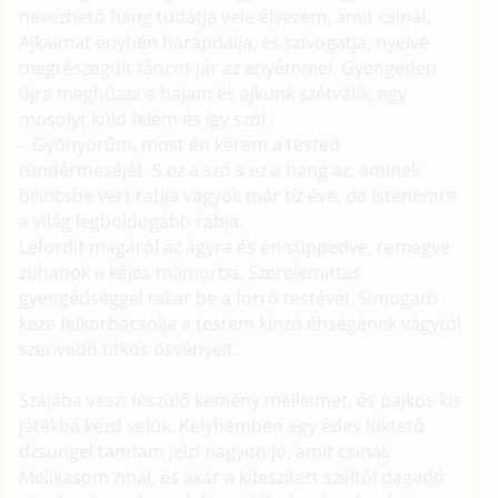
nevezhető hang tudatja vele élvezem, amit csinál.
Ajkaimat enyhén harapdálja, és szívogatja, nyelve
megrészegült táncot jár az enyémmel. Gyengéden
újra meghúzza a hajam és ajkunk szétválik, egy
mosolyt küld felém és így szól :
– Gyönyörűm, most én kérem a tested
tündérmeséjét. S ez a szó s ez a hang az, aminek
bilincsbe vert rabja vagyok már tíz éve, de Istenemre
a világ legboldogabb rabja.
Lefordít magáról az ágyra és én süppedve, remegve
zuhanok a kéjes mámorba. Szerelemittas
gyengédséggel takar be a forró testével. Simogató
keze felkorbácsolja a testem kínzó éhségének vágytól
szenvedő titkos ösvényeit.
Szájába veszi feszülő kemény melleimet, és pajkos kis
játékba kezd velük. Kelyhemben egy édes lüktető
dzsungel tamtam jelzi nagyon jó, amit csinál.
Mellkasom zihál, és akár a kifeszített széltől dagadó