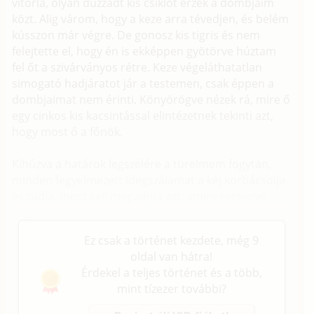
vitorla, olyan duzzadt kis csiklót érzek a dombjaim
közt. Alig várom, hogy a keze arra tévedjen, és belém
kússzon már végre. De gonosz kis tigris és nem
felejtette el, hogy én is ekképpen gyötörve húztam
fel őt a szivárványos rétre. Keze végeláthatatlan
simogató hadjáratot jár a testemen, csak éppen a
dombjaimat nem érinti. Könyörögve nézek rá, mire ő
egy cinkos kis kacsintással elintézetnek tekinti azt,
hogy most ő a főnök.
Kihúzva a határok legszélére a türelmem fogytán,
minden fegyelmezett idegszálamat a kéj korbácsolja
és tudja, most kell megadnia azt, amire remegve
vágyok már.
Ez csak a történet kezdete, még 9
oldal van hátra!
Érdekel a teljes történet és a több,
mint tízezer további?