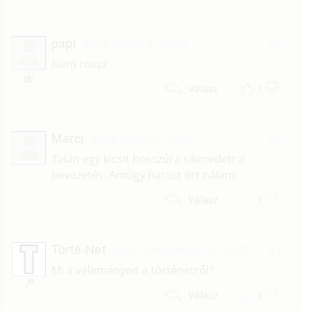
papi
2013. június 5. 05:09
#3
P
Nem rossz
1
Válasz
Marci
2008. július 8. 02:50
#2
Talán egy kicsit hosszúra sikeredett a
bevezetés. Amúgy hatost ért nálam.
1
Válasz
Törté-Net
2007. szeptember 6. 00:00
#1
Mi a véleményed a történetről?
1
Válasz