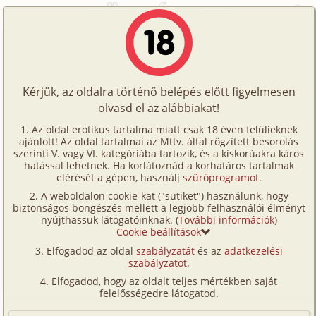
Főoldal
/
Történetek
/
Hetero
/
Györgyi tornaórája
Történetek
Györgyi tornaórája
Képregények
Kérjük, az oldalra történő belépés előtt figyelmesen
Filmek
olvasd el az alábbiakat!
hetero
Írók
Evil
Az oldal erotikus tartalma miatt csak 18 éven felülieknek
ajánlott! Az oldal tartalmai az Mttv. által rögzített besorolás
Tölts
szerinti V. vagy VI. kategóriába tartozik, és a kiskorúakra káros
Címkék
hatással lehetnek. Ha korlátoznád a korhatáros tartalmak
Szavazás átlaga:
5.79
pont (
39
szavazat)
fel
elérését a gépen, használj
szűrőprogramot
.
Kereső
Megjelenés:
2007. szeptember 6.
A weboldalon cookie-kat ("sütiket") használunk, hogy
Te
Hossz:
12 112 karakter
biztonságos böngészés mellett a legjobb felhasználói élményt
VIP
nyújthassuk látogatóinknak. (
További információk
)
Elolvasva:
2 642 alkalommal
is!
Cookie beállítások
Fórum
Elfogadod az oldal
szabályzatát
és az
adatkezelési
A történet csupán a képzelet szüleménye. Ha
szabályzatot
.
bármiféle hasonlóság fellelhető fizakia
Versenyeink
Elfogadod, hogy az oldalt teljes mértékben saját
személyekkel vagy eseményekkel
Ügyfélszolgálat
felelősségedre látogatod.
kapcsolatban, akkor az csupán a véletlen
Írói segédletek