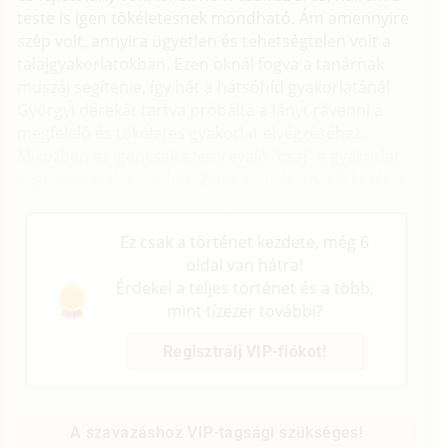
teste is igen tökéletesnek mondható. Ám amennyire
szép volt, annyira ügyetlen és tehetségtelen volt a
talajgyakorlatokban. Ezen oknál fogva a tanárnak
muszáj segítenie, így hát a hátsóhíd gyakorlatánál
Györgyi derekát tartva próbálta a lányt rávenni a
megfelelő és tökéletes gyakorlat elvégzéséhez.
Miközben az igencsak szemrevaló "csaj" a gyakorlat
végrehajtásába kezdett, Zsolt a tanár, másik kezét is
odarakta, hátha jobban megtarthatja a lányt.
Ez csak a történet kezdete, még 6
oldal van hátra!
Érdekel a teljes történet és a több,
mint tízezer további?
Regisztrálj VIP-fiókot!
A szavazáshoz VIP-tagsági szükséges!