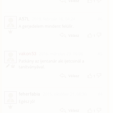
1
Válasz
A57L
2019. február 16. 04:24
#6
A
A gerjedelem mindent felülír.
1
Válasz
vakon53
2016. március 29. 16:06
#5
V
Patkány az ijentanár aki ijetcsinál a
tanítványával.
1
Válasz
feherfabia
2015. október 21. 06:30
#4
F
Egész jó!
1
Válasz