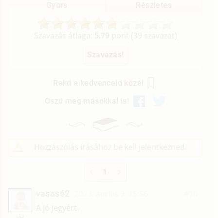
Gyors
Részletes
Szavazás átlaga:
5.79
pont (
39
szavazat)
Rakd a kedvenceid közé!
Oszd meg másokkal is!
Hozzászólás írásához be kell jelentkezned!
1
vasas62
2023. április 9. 15:56
#10
V
A jó jegyért.