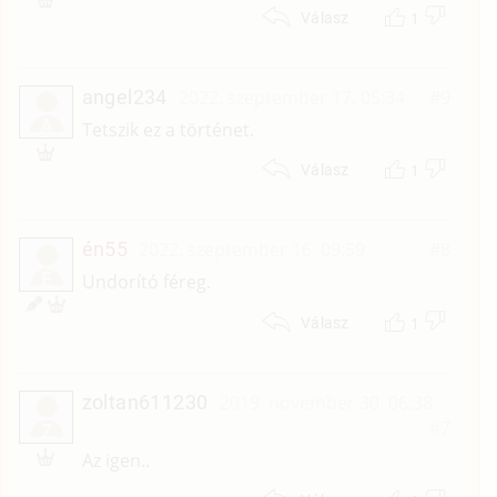
1
Válasz
angel234
2022. szeptember 17. 05:34
#9
A
Tetszik ez a történet.
1
Válasz
én55
2022. szeptember 16. 09:59
#8
É
Undorító féreg.
1
Válasz
zoltan611230
2019. november 30. 06:38
#7
Z
Az igen..