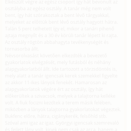
Elkészült végre az egész csoport így hát bevonult az
osztályba az egész osztály. A tanár még nem volt
bent, így hát szórakoztak a bent lévő tárgyakkal,
melyeket az előttük bent lévő osztály hagyott hátra.
Talán 5 perc telhetett így el, mikor a tanári pihenő
ajtaja megnyílt és a 30 év körüli tanár lépett ki rajta.
Az osztály rögtön abbahagyta tevékenységét és
tornasorba állt.
Névsorolvasást követően elkezdték a bevezető
gyakorlatok elvégzését, mely futásból és néhány
alapgyakorlatból állt. Ide tartozott a törzsdöntés is,
mely alatt a tanár igencsak kerek szemekkel figyelte
az akkor 11-ikes lányok fenekét. Hamarosan az
alapgyakorlatok végére ért az osztály, így hát
előkerültek a szivacsok, melyek a talajtorna kelléke
volt. A fiuk focizni kezdtek a terem másik felében,
miközben a lányok talajtorna gyakorlatokat végeztek.
Bukfenc előre, hátra, cigánykerék, felsőhíd stb.
Szóval ami igaz az igaz. Györgyi igencsak szemrevaló
és fejlett lány volt, kinek nem csak az arca, hanem a