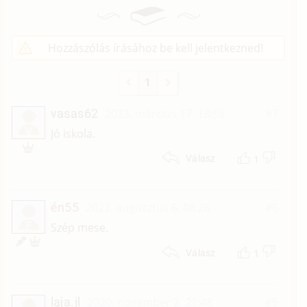
Hozzászólás írásához be kell jelentkezned!
1
vasas62
2023. március 17. 13:58
#7
V
Jó iskola.
1
Válasz
én55
2022. augusztus 6. 08:26
#6
É
Szép mese.
1
Válasz
laja.jl
2020. november 2. 21:48
#5