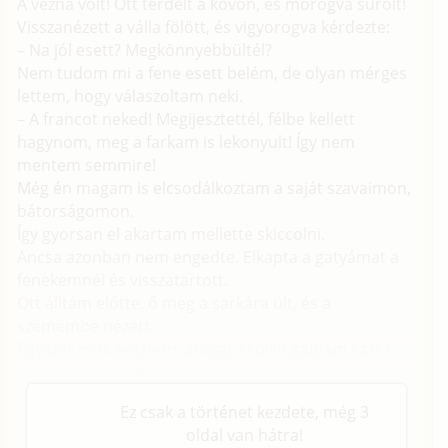
A vézna volt! Ott térdelt a kövön, és morogva súrolt!
Visszanézett a válla fölött, és vigyorogva kérdezte:
– Na jól esett? Megkönnyebbültél?
Nem tudom mi a fene esett belém, de olyan mérges
lettem, hogy válaszoltam neki.
– A francot neked! Megijesztettél, félbe kellett
hagynom, meg a farkam is lekonyult! Így nem
mentem semmire!
Még én magam is elcsodálkoztam a saját szavaimon,
bátorságomon.
Így gyorsan el akartam mellette skiccolni.
Ancsa azonban nem engedte. Elkapta a gatyámat a
fenekemnél és visszatartott.
Ott álltam előtte, ő meg a sarkára ült, és a
szemembe nézett.
Egyszer csak éreztem, ahogy a rövid gatyám szára
alatt, csúszik felfelé a keze a combomon.
Ez csak a történet kezdete, még 3
oldal van hátra!