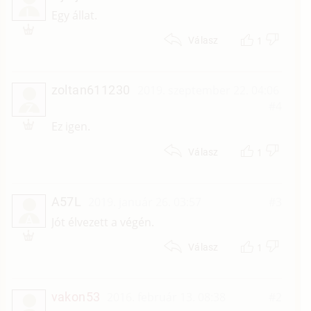
L
Egy állat.
1
Válasz
zoltan611230
2019. szeptember 22. 04:06
#4
Z
Ez igen.
1
Válasz
A57L
2019. január 26. 03:57
#3
A
Jót élvezett a végén.
1
Válasz
vakon53
2016. február 13. 08:38
#2