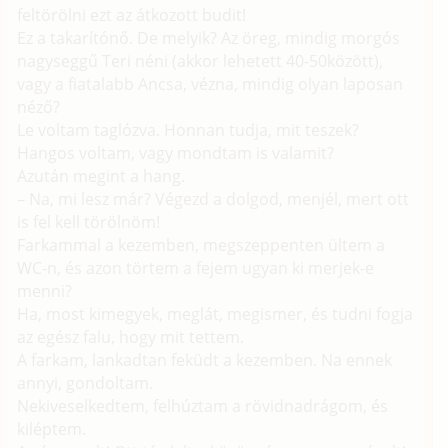
feltörölni ezt az átkozott budit!
Ez a takarítónő. De melyik? Az öreg, mindig morgós
nagyseggű Teri néni (akkor lehetett 40-50között),
vagy a fiatalabb Ancsa, vézna, mindig olyan laposan
néző?
Le voltam taglózva. Honnan tudja, mit teszek?
Hangos voltam, vagy mondtam is valamit?
Azután megint a hang.
– Na, mi lesz már? Végezd a dolgod, menjél, mert ott
is fel kell törölnöm!
Farkammal a kezemben, megszeppenten ültem a
WC-n, és azon törtem a fejem ugyan ki merjek-e
menni?
Ha, most kimegyek, meglát, megismer, és tudni fogja
az egész falu, hogy mit tettem.
A farkam, lankadtan feküdt a kezemben. Na ennek
annyi, gondoltam.
Nekiveselkedtem, felhúztam a rövidnadrágom, és
kiléptem.