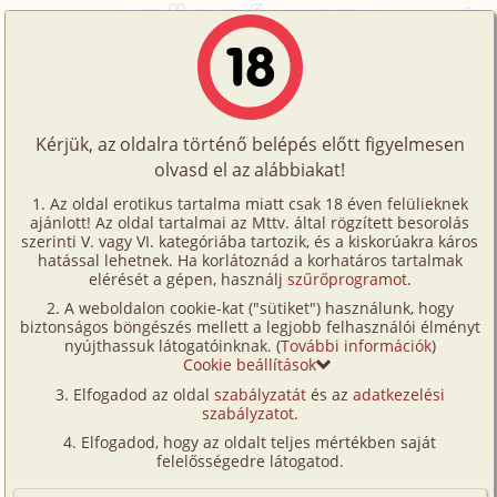
Főoldal
/
Történetek
/
Hetero
/
Játékok 2. rész
Történetek
Játékok 2. rész
Képregények
Kérjük, az oldalra történő belépés előtt figyelmesen
Filmek
olvasd el az alábbiakat!
hetero
,
mélytorok
Írók
lacza
Az oldal erotikus tartalma miatt csak 18 éven felülieknek
ajánlott! Az oldal tartalmai az Mttv. által rögzített besorolás
Tölts
szerinti V. vagy VI. kategóriába tartozik, és a kiskorúakra káros
Címkék
hatással lehetnek. Ha korlátoznád a korhatáros tartalmak
Szavazás átlaga:
7.04
pont (
28
szavazat)
fel
elérését a gépen, használj
szűrőprogramot
.
Kereső
Megjelenés:
2007. május 10.
A weboldalon cookie-kat ("sütiket") használunk, hogy
Te
Hossz:
6 336 karakter
biztonságos böngészés mellett a legjobb felhasználói élményt
VIP
nyújthassuk látogatóinknak. (
További információk
)
Elolvasva:
1 488 alkalommal
is!
Cookie beállítások
Fórum
Elfogadod az oldal
szabályzatát
és az
adatkezelési
Előzmény
Játékok 1. rész (hetero)
szabályzatot
.
Versenyeink
Elfogadod, hogy az oldalt teljes mértékben saját
Ott hagytam abba, hogy kezdődött a suli. Tanulás,
Ügyfélszolgálat
felelősségedre látogatod.
meg játék délutánonként. Annyi változást vettem
Írói segédletek